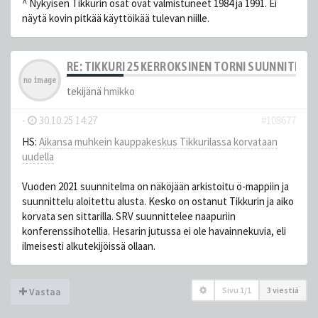
^ Nykyisen Tikkurin osat ovat valmistuneet 1984 ja 1991. Ei
näytä kovin pitkää käyttöikää tulevan niille.
RE: TIKKURI 25 KERROKSINEN TORNI SUUNNITELM
tekijänä
hmikko
-
30.10.25 14:27
#108677
HS:
Aikansa muhkein kauppakeskus Tikkurilassa korvataan
uudella
Vuoden 2021 suunnitelma on näköjään arkistoitu ö-mappiin ja
suunnittelu aloitettu alusta. Kesko on ostanut Tikkurin ja aiko
korvata sen sittarilla. SRV suunnittelee naapuriin
konferenssihotellia. Hesarin jutussa ei ole havainnekuvia, eli
ilmeisesti alkutekijöissä ollaan.
Sivu
1
/
1
3 viestiä
Vastaa