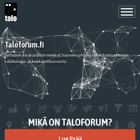
Toggle
Navigatio
Taloforum.fi
[urbaanin keskustelun mekka] Suomen johtava rakentamisaiheinen
valokuvaus- ja keskustelusivusto.
MIKÄ ON TALOFORUM?
Lue lisää