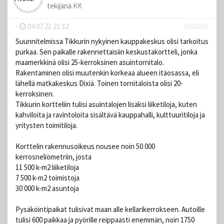
tekijänä
KK
-
04.07.21 21:32
#102607
Suunnitelmissa Tikkurin nykyinen kauppakeskus olisi tarkoitus
purkaa. Sen paikalle rakennettaisiin keskustakortteli, jonka
maamerkkinä olisi 25-kerroksinen asuintornitalo.
Rakentaminen olisi muutenkin korkeaa alueen itäosassa, eli
lähellä matkakeskus Dixiä. Toinen tornitaloista olisi 20-
kerroksinen.
Tikkurin kortteliin tulisi asuintalojen lisäksi liiketiloja, kuten
kahviloita ja ravintoloita sisältävä kauppahalli, kulttuuritiloja ja
yritysten toimitiloja.
Korttelin rakennusoikeus nousee noin 50 000
kerrosneliömetriin, josta
11 500 k-m2 liiketiloja
7 500 k-m2 toimistoja
30 000 k-m2 asuntoja
Pysäköintipaikat tulisivat maan alle kellarikerrokseen. Autoille
tulisi 600 paikkaa ja pyörille reippaasti enemmän, noin 1750