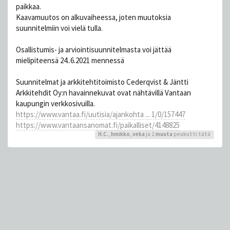
paikkaa.
Kaavamuutos on alkuvaiheessa, joten muutoksia
suunnitelmiin voi vielä tulla.
Osallistumis- ja arviointisuunnitelmasta voi jättää
mielipiteensä 24..6.2021 mennessä
Suunnitelmat ja arkkitehtitoimisto Cederqvist & Jäntti
Arkkitehdit Oy:n havainnekuvat ovat nähtävillä Vantaan
kaupungin verkkosivuilla.
https://www.vantaa.fi/uutisia/ajankohta ... 1/0/157447
https://www.vantaansanomat.fi/paikalliset/4148825
H.C.
,
hmikko
,
veka
ja 2
muuta
peukutti tätä