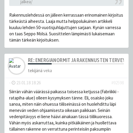
jalkea/
Rakennuslehdessä on jälleen kerrassaan erinomainen kirjoitus
tärkeästä aiheesta. Laaja mutta helppolukuinen artikkeli
kuuluu lehden 50-vuotisjuhlajuttujen sarjaan. Kynän varressa
on taas Seppo Mölsä. Suosittelen lämpimästi lukaisemaan
tämän tärkeän kirjoituksen.
RE: ENERGIANORMIT JA RAKENNUSTEN TERVEYS
tekijänä
veka
-
23.01.18 18:26
#92598
Siirrän vähän väärässä paikassa toisessa ketjussa (Fabriikki -
ratapiha-alue) olleen kysymyksen tänne. Eli, osaisko joku
sanoa, miten näin ohuessa tiiliseinässä on huolehdittu läpi
menevän veden ohjaamisesta oikeaan paikkaan. Seinän
vedenpitävyys ei liene häävi ainakaan tässä tiilikuoressa.
Vähän myös askarruttaa, kuinka pitkäikäinen ja huollettava
tällainen rakenne on verrattuna perinteisiin paksumpiin