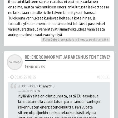
ilmastointilaitteen sähkönkulutus ei olisi minkäänlainen
ongelma, mutta rakennuksen energiankulutusta laskettaessa
ne lasketaan samalle riville talven lämmityksen kanssa.
Tuloksena vanhukset kuolevat helteellä koteihinsa, ja
toisaalta ylikuumenemisen estämiseksi tehtävät passiiviset
varjostusratkaisut vähentävät lämmityskaudella vähäisestä
auringonvalosta saatavaa hyötyä.
TurkuCubed
,
veka
,
Salo
ja 1
muuta
peukutti tätä
RE: ENERGIANORMIT JA RAKENNUSTEN TERVEYS
tekijänä
Salo
-
09.05.25 01:55
#108131
arkkinikkari
kirjoitti:
↑
06.05.25 14:34
Kyllähän siitä on ollut puhetta, että EU-tasoisella
lainsäädännöllä vaadittaisiin parantamaan vanhojen
rakennusten energiatehokkuutta. Pari vuotta
sitten oli paljonkin keskustelua kun käsittelyssä