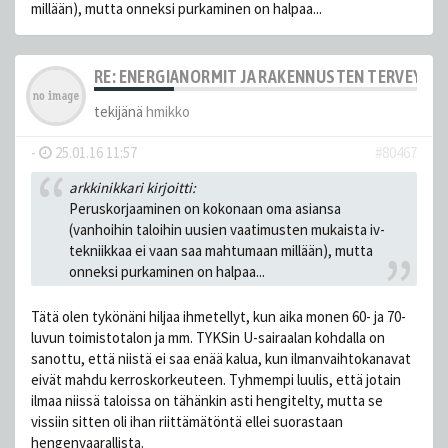
millään), mutta onneksi purkaminen on halpaa...
RE: ENERGIANORMIT JA RAKENNUSTEN TERVEYS
tekijänä
hmikko
-
25.01.16 11:57
#80467
arkkinikkari kirjoitti:
Peruskorjaaminen on kokonaan oma asiansa
(vanhoihin taloihin uusien vaatimusten mukaista iv-
tekniikkaa ei vaan saa mahtumaan millään), mutta
onneksi purkaminen on halpaa...
Tätä olen tykönäni hiljaa ihmetellyt, kun aika monen 60- ja 70-
luvun toimistotalon ja mm. TYKSin U-sairaalan kohdalla on
sanottu, että niistä ei saa enää kalua, kun ilmanvaihtokanavat
eivät mahdu kerroskorkeuteen. Tyhmempi luulis, että jotain
ilmaa niissä taloissa on tähänkin asti hengitelty, mutta se
vissiin sitten oli ihan riittämätöntä ellei suorastaan
hengenvaarallista.