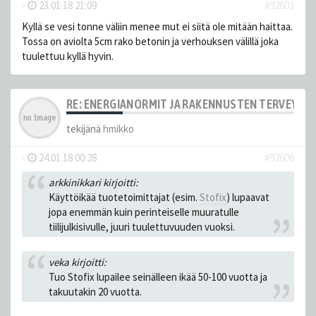
-
23.01.18 21:09
#92603
Kyllä se vesi tonne väliin menee mut ei siitä ole mitään haittaa.
Tossa on aviolta 5cm rako betonin ja verhouksen välillä joka
tuulettuu kyllä hyvin.
RE: ENERGIANORMIT JA RAKENNUSTEN TERVEYS
tekijänä
hmikko
-
24.01.18 00:28
#92606
arkkinikkari kirjoitti:
Käyttöikää tuotetoimittajat (esim.
Stofix
) lupaavat
jopa enemmän kuin perinteiselle muuratulle
tiilijulkisivulle, juuri tuulettuvuuden vuoksi.
veka kirjoitti:
Tuo Stofix lupailee seinälleen ikää 50-100 vuotta ja
takuutakin 20 vuotta.