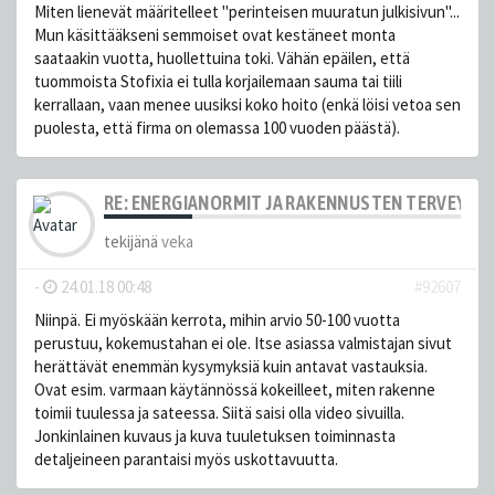
Miten lienevät määritelleet "perinteisen muuratun julkisivun"...
Mun käsittääkseni semmoiset ovat kestäneet monta
saataakin vuotta, huollettuina toki. Vähän epäilen, että
tuommoista Stofixia ei tulla korjailemaan sauma tai tiili
kerrallaan, vaan menee uusiksi koko hoito (enkä löisi vetoa sen
puolesta, että firma on olemassa 100 vuoden päästä).
RE: ENERGIANORMIT JA RAKENNUSTEN TERVEYS
tekijänä
veka
-
24.01.18 00:48
#92607
Niinpä. Ei myöskään kerrota, mihin arvio 50-100 vuotta
perustuu, kokemustahan ei ole. Itse asiassa valmistajan sivut
herättävät enemmän kysymyksiä kuin antavat vastauksia.
Ovat esim. varmaan käytännössä kokeilleet, miten rakenne
toimii tuulessa ja sateessa. Siitä saisi olla video sivuilla.
Jonkinlainen kuvaus ja kuva tuuletuksen toiminnasta
detaljeineen parantaisi myös uskottavuutta.