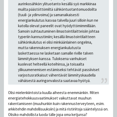
aurinkosähkön ylituotanto kesällä syö markkinaa
muilta päästöttömiltä sähköntuotantomuodoilta
(tuuli- ja ydinvoima) ja samanaikaisesti
energiankulutus kasvaa talvella juuri silloin kun ne
katolla olevat paneelit ovat hyödyttömimmillään.
Samoin suhtautuminen ilmastointilaitteisiin johtaa
typeriin kannustimiin; kesällä ilmastointilaitteen
sähkönkulutus ei olisi minkäänlainen ongelma,
mutta rakennuksen energiankulutusta
laskettaessa ne lasketaan samalle riville talven
lämmityksen kanssa. Tuloksena vanhukset
kuolevat helteellä koteihinsa, ja toisaalta
ylikuumenemisen estämiseksi tehtävät passiiviset
varjostusratkaisut vähentävät lämmityskaudella
vähäisestä auringonvalosta saatavaa hyötyä.
Olisi mielenkiintoista kuulla aiheesta enemmänkin. Miten
energiatehokkuusvaatimukset vaikuttavat muuhun
rakentamiseen (muuhunkin kuin rakennusterveyteen, esim.
arkkitehdin mahdollisuuksiin) ja mitä ristiriitoja sääntelyssä on.
Olisiko mahdollista luoda tälle jopa oma ketjunsa?