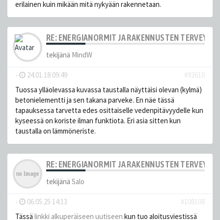
erilainen kuin mikään mitä nykyään rakennetaan.
RE: ENERGIANORMIT JA RAKENNUSTEN TERVEYS
tekijänä
MindW
-
24.01.18 09:49
#92610
Tuossa ylläolevassa kuvassa taustalla näyttäisi olevan (kylmä)
betonielementti ja sen takana parveke. En näe tässä
tapauksessa tarvetta edes osittaiselle vedenpitävyydelle kun
kyseessä on koriste ilman funktiota. Eri asia sitten kun
taustalla on lämmöneriste.
RE: ENERGIANORMIT JA RAKENNUSTEN TERVEYS
tekijänä
Salo
-
06.05.25 14:13
#108108
Tässä
linkki alkuperäiseen uutiseen
kun tuo aloitusviestissä