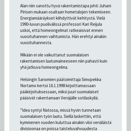
Alan niin sanottu hyvä rakentamistapa johti Juhani
Pirisen mukaan osaltaan hometalojen tekemiseen.
Energiamääräykset kiihdyttivät kehitystä. Vielä
1990-luvun puolivälissä professori Kari Reijula
uskoi, että homeongelmat ratkeaisivat ennen
vuosituhannen vaihtumista. Hän erehtyi ainakin
vuosituhannesta.
Mikään ei ole vaikuttanut suomalaisen
rakentamisen laatumaineeseen niin pahasti kuin
yhä jatkuva homeongelma.
Helsingin Sanomien päätoimittaja Simopekka
Nortamo kertoi 16.1.1998 kirjoittamassaan
pääkirjoituksessaan, miksi juuri suomalaiset
pääsivät rakentamaan Venäjälle sotilaskyliä.
”Idea syntyi Natossa, missä hyvin tunnetaan
suomalaisen työn laatu. Siellä laskettiin, että
kymmenen vuoden kuluttua ainakin viisi venäläistä
divisioonaa on poissa taisteluvahvuudesta