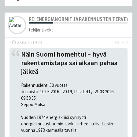
RE: ENERGIANORMIT JA RAKENNUSTEN TERVEYS
tekijänä
veka
-
22.03.16 19:33
#81768
Näin Suomi homehtui – hyvä
rakentamistapa sai aikaan pahaa
jälkeä
Rakennuslehti 50 vuotta
Julkaistu: 10.03.2016 - 20:19, Päivitetty: 21.03.2016 -
09:58 35
Seppo Mölsä
Vuoden 1974 energiakriisi synnytti
energiakorjausbuumin, jonka virheet tulivat esiin
vuonna 1978 karmealla tavalla.