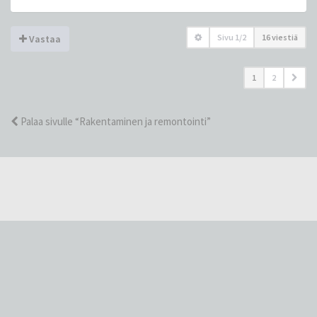
Sivu
1
/
2
16 viestiä
Vastaa
1
2
Palaa sivulle “Rakentaminen ja remontointi”