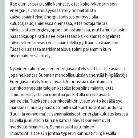
Itse olen taipunut sille kannalle, että koko rakentamisen
energia- ja vähähiilisyyssääntely on haitallista
kaksoissääntelyä. Energiatodistus on hyvä olla
kuluttajasuojamielessä olemassa, että ostaja tietää
minkälaista energiasyöppöä on ostamassa, mutta muilta osin
päästökauppa ratkaisee oikeastaan kaikki samat ongelmat
joihin rakentamisen erillissääntelyllä pyritään vastaamaan.
Tässäkin asiassa markkinatalous toimii paremmin kuin
pistemäinen sääntely.
Nykyinen rakentamisen energiasääntely saattaa itse asiassa
jopa heikentää Suomen mahdollisuuksia vähentää hiilipäästöjä.
Energiasääntely kun vahvasti kannustaa rakentamaan
aurinkopaneeleja talojen katoille jopa siinä määrin, että
lämmöneristystä voi ohentaa jos katolla on riittävästi
paneeleja. Tuloksena aurinkosähkön ylituotanto kesällä syö
markkinaa muilta päästöttömiltä sähköntuotantomuodoilta
(tuuli- ja ydinvoima) ja samanaikaisesti energiankulutus kasvaa
talvella juuri silloin kun ne katolla olevat paneelit ovat
hyödyttömimmillään. Samoin suhtautuminen
ilmastointilaitteisiin johtaa typeriin kannustimiin; kesällä