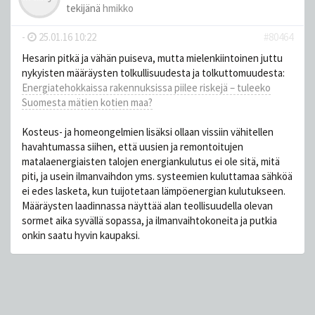
tekijänä
hmikko
-
25.01.16 10:22
#80464
Hesarin pitkä ja vähän puiseva, mutta mielenkiintoinen juttu
nykyisten määräysten tolkullisuudesta ja tolkuttomuudesta:
Energiatehokkaissa rakennuksissa piilee riskejä – tuleeko
Suomesta mätien kotien maa?
Kosteus- ja homeongelmien lisäksi ollaan vissiin vähitellen
havahtumassa siihen, että uusien ja remontoitujen
matalaenergiaisten talojen energiankulutus ei ole sitä, mitä
piti, ja usein ilmanvaihdon yms. systeemien kuluttamaa sähköä
ei edes lasketa, kun tuijotetaan lämpöenergian kulutukseen.
Määräysten laadinnassa näyttää alan teollisuudella olevan
sormet aika syvällä sopassa, ja ilmanvaihtokoneita ja putkia
onkin saatu hyvin kaupaksi.