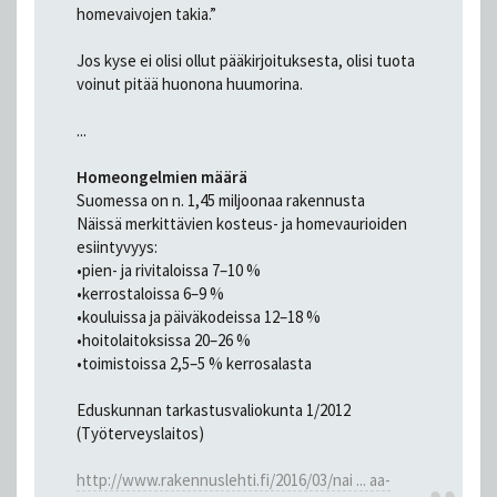
homevaivojen takia.”
Jos kyse ei olisi ollut pääkirjoituksesta, olisi tuota
voinut pitää huonona huumorina.
...
Homeongelmien määrä
Suomessa on n. 1,45 miljoonaa rakennusta
Näissä merkittävien kosteus- ja homevaurioiden
esiintyvyys:
•pien- ja rivitaloissa 7–10 %
•kerrostaloissa 6–9 %
•kouluissa ja päiväkodeissa 12–18 %
•hoitolaitoksissa 20–26 %
•toimistoissa 2,5–5 % kerrosalasta
Eduskunnan tarkastusvaliokunta 1/2012
(Työterveyslaitos)
http://www.rakennuslehti.fi/2016/03/nai ... aa-