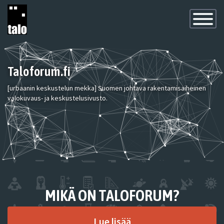
Toggle
Navigatio
Taloforum.fi
[urbaanin keskustelun mekka] Suomen johtava rakentamisaiheinen
valokuvaus- ja keskustelusivusto.
MIKÄ ON TALOFORUM?
Lue lisää