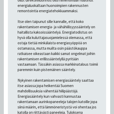
ollut direktiiviluonnos olisi nimenomaan vaatinut
energialuokaltaan huonoimpien rakennusten
remontointia energiatehokkaammaksi.
Itse olen taipunut sille kannalle, että koko
rakentamisen energia- ja vähähiilisyyssääntely on
haitallista kaksoissääntelyä. Energiatodistus on
hyvä olla kuluttajasuojamielessä olemassa, että
ostaja tietää minkälaista energiasyöppöä on
ostamassa, mutta muilta osin päästökauppa
ratkaisee oikeastaan kaikki samat ongelmat joihin
rakentamisen erillissääntelyllä pyritään
vastaamaan. Tässäkin asiassa markkinatalous toimii
paremmin kuin pistemäinen sääntely.
Nykyinen rakentamisen energiasääntely saattaa
itse asiassa jopa heikentää Suomen
mahdollisuuksia vähentää hiilipäästöjä.
Energiasääntely kun vahvasti kannustaa
rakentamaan aurinkopaneeleja talojen katoille jopa
siinä määrin, että lämmöneristystä voi ohentaa jos
katolla on riittävästi paneeleja. Tuloksena