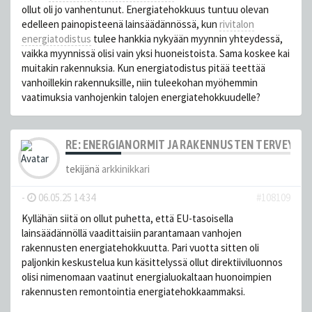
ollut oli jo vanhentunut. Energiatehokkuus tuntuu olevan
edelleen painopisteenä lainsäädännössä, kun
rivitalon
energiatodistus
tulee hankkia nykyään myynnin yhteydessä,
vaikka myynnissä olisi vain yksi huoneistoista. Sama koskee kai
muitakin rakennuksia. Kun energiatodistus pitää teettää
vanhoillekin rakennuksille, niin tuleekohan myöhemmin
vaatimuksia vanhojenkin talojen energiatehokkuudelle?
RE: ENERGIANORMIT JA RAKENNUSTEN TERVEYS
tekijänä
arkkinikkari
-
06.05.25 14:34
#108109
Kyllähän siitä on ollut puhetta, että EU-tasoisella
lainsäädännöllä vaadittaisiin parantamaan vanhojen
rakennusten energiatehokkuutta. Pari vuotta sitten oli
paljonkin keskustelua kun käsittelyssä ollut direktiiviluonnos
olisi nimenomaan vaatinut energialuokaltaan huonoimpien
rakennusten remontointia energiatehokkaammaksi.