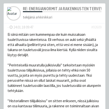
RE: ENERGIANORMIT JA RAKENNUSTEN TERVEYS
tekijänä
arkkinikkari
-
24.01.18 09:47
#92609
Ei siinä mitään sen kummempaa ole kuin muissakaan
tuulettuvissa rakenteissa. Eli verhous on auki sekä ylhäältä
että alhaalta (pellitettynä siten, että vesi ei mene sisään), ja
takana on tuuletusväli jossa ilma kiertää. Kyllä niiden sivuilta
löytyy detaljit.
"Perinteisellä muuratulla julkisivulla" tarkoitetaan myöskin
tuulettuvaa tiilijulkisivua, jollaisia on tehty ehkä noin 50
vuotta, ja joita on myös purettu ja tehty uudestaan. Yksi
perusvirhe niissä on ollut laiskat muurarit, jotka ovat
tukkineet tuuletusvälin laastilla, jos tuuletusväliä on alunperin
tehtykään.
"Historiallinen tiilijulkisivu" on sitten erikseen, niissä julkisivu
on osa kantavaa tiilimuuria, ja rakenne on toiminnaltaan aivan