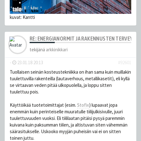
kuvat: Kantti
RE: ENERGIANORMIT JA RAKENNUSTEN TERVEYS
tekijänä
arkkinikkari
-
23.01.18 20:13
#92601
Tuollaisen seinän kosteustekniikka on ihan sama kuin muillakin
tuulettuvilla rakenteilla (lautaverhous, metallikasetit), eli kyllä
se virtaavan veden pitää ulkopuolella, ja loppu sitten
tuulettuu pois.
Käyttöikää tuotetoimittajat (esim.
Stofix
) lupaavat jopa
enemmän kuin perinteiselle muuratulle tiilijulkisivulle, juuri
tuulettuvuuden vuoksi. Eli tiililaatan pitäisi pysyä paremmin
kuivana kuin paksumman tiilen, ja altistuvan siten vähemmän
säärasitukselle. Uskooko myyjän puheisiin vai ei on sitten
toinen juttu.