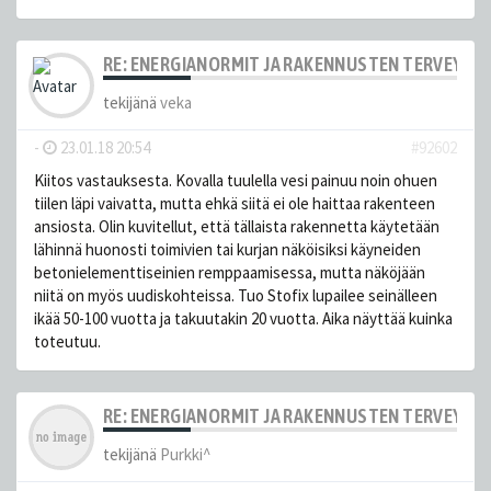
RE: ENERGIANORMIT JA RAKENNUSTEN TERVEYS
tekijänä
veka
-
23.01.18 20:54
#92602
Kiitos vastauksesta. Kovalla tuulella vesi painuu noin ohuen
tiilen läpi vaivatta, mutta ehkä siitä ei ole haittaa rakenteen
ansiosta. Olin kuvitellut, että tällaista rakennetta käytetään
lähinnä huonosti toimivien tai kurjan näköisiksi käyneiden
betonielementtiseinien remppaamisessa, mutta näköjään
niitä on myös uudiskohteissa. Tuo Stofix lupailee seinälleen
ikää 50-100 vuotta ja takuutakin 20 vuotta. Aika näyttää kuinka
toteutuu.
RE: ENERGIANORMIT JA RAKENNUSTEN TERVEYS
tekijänä
Purkki^