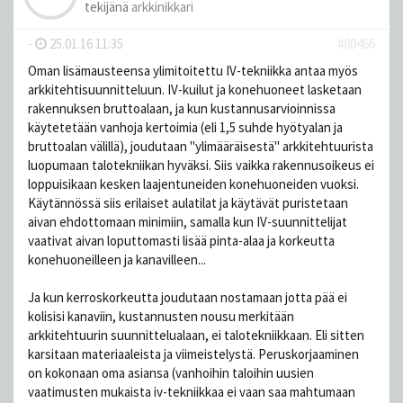
tekijänä
arkkinikkari
-
25.01.16 11:35
#80466
Oman lisämausteensa ylimitoitettu IV-tekniikka antaa myös
arkkitehtisuunnitteluun. IV-kuilut ja konehuoneet lasketaan
rakennuksen bruttoalaan, ja kun kustannusarvioinnissa
käytetetään vanhoja kertoimia (eli 1,5 suhde hyötyalan ja
bruttoalan välillä), joudutaan "ylimääräisestä" arkkitehtuurista
luopumaan talotekniikan hyväksi. Siis vaikka rakennusoikeus ei
loppuisikaan kesken laajentuneiden konehuoneiden vuoksi.
Käytännössä siis erilaiset aulatilat ja käytävät puristetaan
aivan ehdottomaan minimiin, samalla kun IV-suunnittelijat
vaativat aivan loputtomasti lisää pinta-alaa ja korkeutta
konehuoneilleen ja kanavilleen...
Ja kun kerroskorkeutta joudutaan nostamaan jotta pää ei
kolisisi kanaviin, kustannusten nousu merkitään
arkkitehtuurin suunnittelualaan, ei talotekniikkaan. Eli sitten
karsitaan materiaaleista ja viimeistelystä. Peruskorjaaminen
on kokonaan oma asiansa (vanhoihin taloihin uusien
vaatimusten mukaista iv-tekniikkaa ei vaan saa mahtumaan