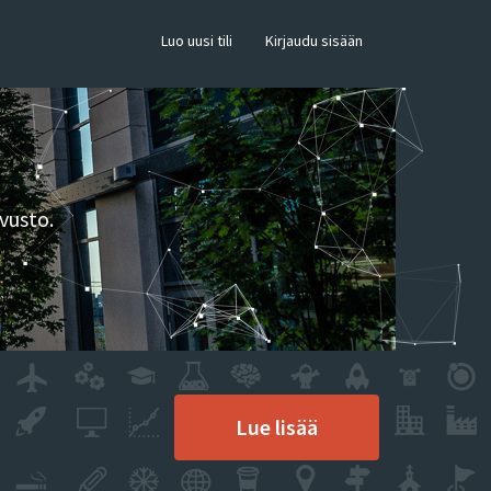
×
Luo uusi tili
Kirjaudu sisään
vusto.
Lue lisää