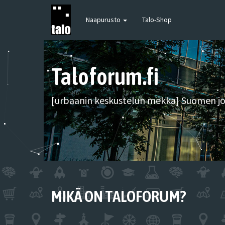
Naapurusto
Talo-Shop
Taloforum.fi
[urbaanin keskustelun mekka] Suomen joh
MIKÄ ON TALOFORUM?