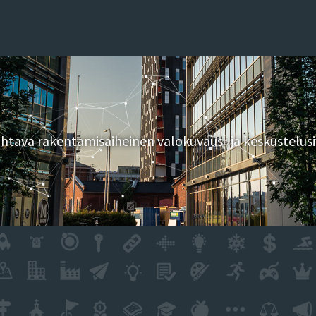
tava rakentamisaiheinen valokuvaus- ja keskustelusi