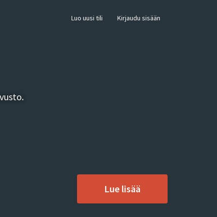
×
Luo uusi tili
Kirjaudu sisään
vusto.
Lue lisää