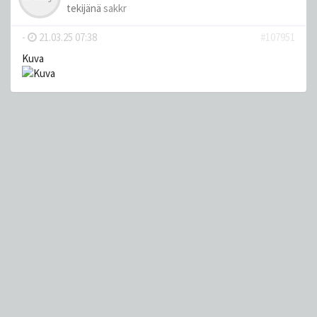
tekijänä
sakkr
-
21.03.25 07:38
#107951
Kuva