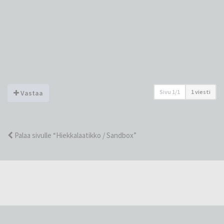
Sivu
1
/
1
1 viesti
Vastaa
Palaa sivulle “Hiekkalaatikko / Sandbox”