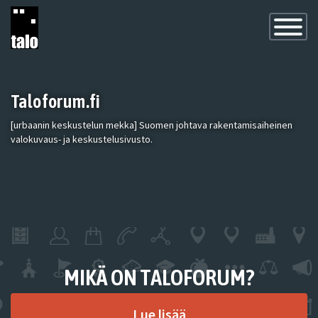
Toggle
Navigatio
Taloforum.fi
[urbaanin keskustelun mekka] Suomen johtava rakentamisaiheinen
valokuvaus- ja keskustelusivusto.
MIKÄ ON TALOFORUM?
Lue lisää