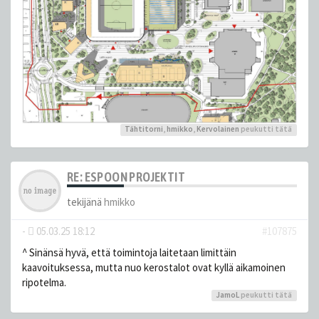
Tähtitorni
,
hmikko
,
Kervolainen
peukutti tätä
RE: ESPOON PROJEKTIT
tekijänä
hmikko
-
05.03.25 18:12
#107875
^ Sinänsä hyvä, että toimintoja laitetaan limittäin
kaavoituksessa, mutta nuo kerostalot ovat kyllä aikamoinen
ripotelma.
JamoL
peukutti tätä