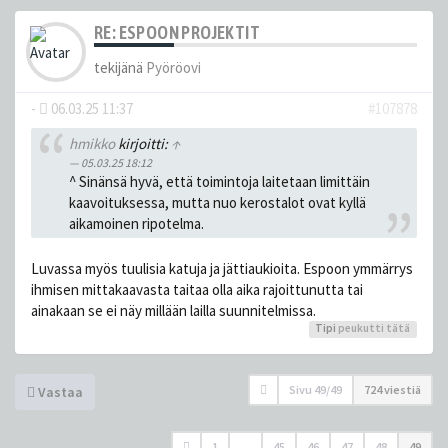
RE: ESPOON PROJEKTIT
tekijänä
Pyöröovi
-
06.03.25 11:37
#107878
hmikko
kirjoitti:
↑
05.03.25 18:12
^ Sinänsä hyvä, että toimintoja laitetaan limittäin
kaavoituksessa, mutta nuo kerostalot ovat kyllä
aikamoinen ripotelma.
Luvassa myös tuulisia katuja ja jättiaukioita. Espoon ymmärrys
ihmisen mittakaavasta taitaa olla aika rajoittunutta tai
ainakaan se ei näy millään lailla suunnitelmissa.
Tipi
peukutti tätä
Sivu
49
/
49
724 viestiä
Vastaa
1
…
45
46
47
48
49