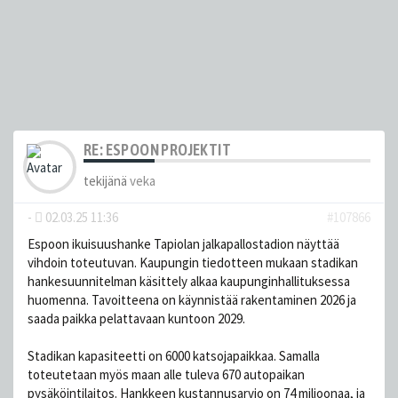
RE: ESPOON PROJEKTIT
tekijänä
veka
-
02.03.25 11:36
#107866
Espoon ikuisuushanke Tapiolan jalkapallostadion näyttää
vihdoin toteutuvan. Kaupungin tiedotteen mukaan stadikan
hankesuunnitelman käsittely alkaa kaupunginhallituksessa
huomenna. Tavoitteena on käynnistää rakentaminen 2026 ja
saada paikka pelattavaan kuntoon 2029.
Stadikan kapasiteetti on 6000 katsojapaikkaa. Samalla
toteutetaan myös maan alle tuleva 670 autopaikan
pysäköintilaitos. Hankkeen kustannusarvio on 74 miljoonaa, ja