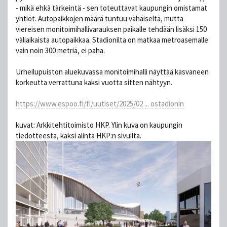
- mikä ehkä tärkeintä - sen toteuttavat kaupungin omistamat
yhtiöt. Autopaikkojen määrä tuntuu vähäiseltä, mutta
viereisen monitoimihallivarauksen paikalle tehdään lisäksi 150
väliaikaista autopaikkaa. Stadionilta on matkaa metroasemalle
vain noin 300 metriä, ei paha.
Urheilupuiston aluekuvassa monitoimihalli näyttää kasvaneen
korkeutta verrattuna kaksi vuotta sitten nähtyyn.
https://www.espoo.fi/fi/uutiset/2025/02 ... ostadionin
kuvat: Arkkitehtitoimisto HKP. Ylin kuva on kaupungin
tiedotteesta, kaksi alinta HKP:n sivuilta.