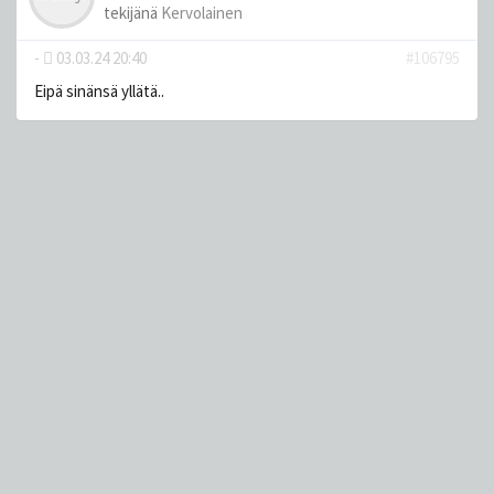
tekijänä
Kervolainen
-
03.03.24 20:40
#106795
Eipä sinänsä yllätä..