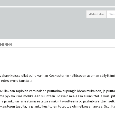
434 viestiä
Siv
AMINEN
vahankkeissa ollut puhe vanhan Keskustornin hallitsevan aseman säilyttämis
i edes erotu taustalta.
luvullakaan Tapiolan varsinaisen puutarhakaupungin idean mukainen, ja puutar
uutama pykälä lisää möhkäleen suuntaan. Jossain mielessä suunnittelua voisi p
ja jalankulun järjestämisestä, ja ainakin tavoitteena oli jalakulkureittien se
stojen tasolla, ja jalankulkusiltojen toteutus oli melkoisen ankea. Silti, It