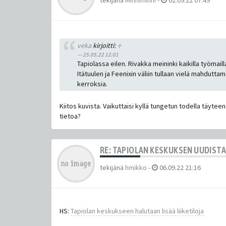
tekijänä
Minniminni
-
02.09.22 07:49
veka
kirjoitti:
↑
25.05.22 12:01
Tapiolassa eilen. Rivakka meininki kaikilla työmaill
Itätuulen ja Feenixin väliin tullaan vielä mahdutta
kerroksia.
Kiitos kuvista. Vaikuttaisi kyllä tungetun todella täyte
tietoa?
RE: TAPIOLAN KESKUKSEN UUDIST
tekijänä
hmikko
-
06.09.22 21:16
HS:
Tapiolan keskukseen halutaan lisää liiketiloja