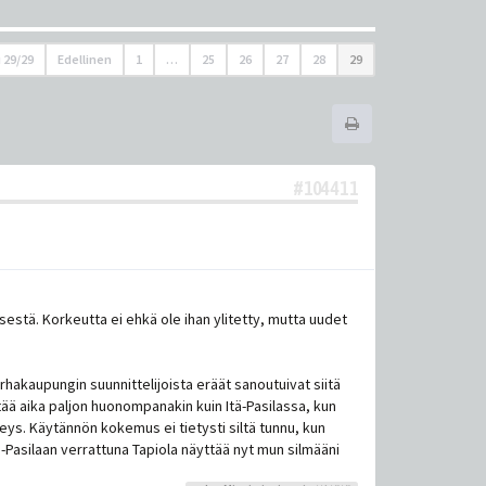
u
29
/
29
Edellinen
1
…
25
26
27
28
29
#104411
estä. Korkeutta ei ehkä ole ihan ylitetty, mutta uudet
hakaupungin suunnittelijoista eräät sanoutuivat siitä
itää aika paljon huonompanakin kuin Itä-Pasilassa, kun
lkeys. Käytännön kokemus ei tietysti siltä tunnu, kun
ä-Pasilaan verrattuna Tapiola näyttää nyt mun silmääni