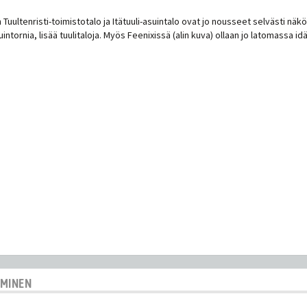
:n Tuultenristi-toimistotalo ja Itätuuli-asuintalo ovat jo nousseet selvästi nä
uintornia, lisää tuulitaloja. Myös Feenixissä (alin kuva) ollaan jo latomassa 
AMINEN