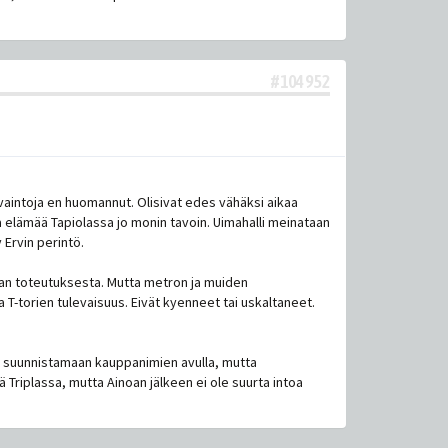
#104952
avaintoja en huomannut. Olisivat edes vähäksi aikaa
a elämää Tapiolassa jo monin tavoin. Uimahalli meinataan
 Ervin perintö.
tan toteutuksesta. Mutta metron ja muiden
a T-torien tulevaisuus. Eivät kyenneet tai uskaltaneet.
t suunnistamaan kauppanimien avulla, mutta
 Triplassa, mutta Ainoan jälkeen ei ole suurta intoa