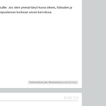
kösälle. Jos olen ymmärtänyt kuvia oikein, Itätuulen ja
idänpuoleisen korkean siiven kerroksia.
TurkuCubed
,
jfo
,
Minniminni
peukutti tätä
#104730