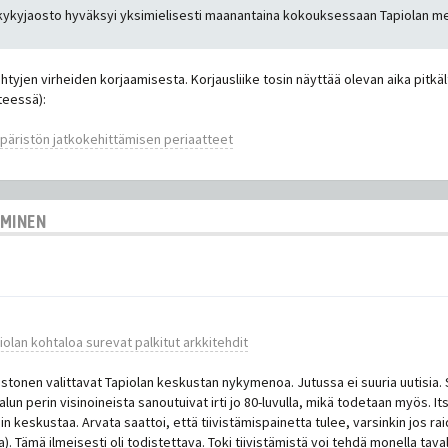
lukykyjaosto hyväksyi yksimielisesti maanantaina kokouksessaan Tapiolan m
tyjen virheiden korjaamisesta. Korjausliike tosin näyttää olevan aika pitkält
teessä):
päristön jatkokehittämisen periaatteet
AMINEN
lan kohtaloa surevat palkitut arkki­tehdit
ustonen valittavat Tapiolan keskustan nykymenoa. Jutussa ei suuria uutisia. 
alun perin visinoineista sanoutuivat irti jo 80-luvulla, mikä todetaan myös. It
ngin keskustaa. Arvata saattoi, että tiivistämispainetta tulee, varsinkin jos 
). Tämä ilmeisesti oli todistettava. Toki tiivistämistä voi tehdä monella tav