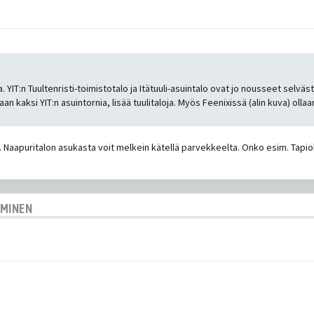
a. YIT:n Tuultenristi-toimistotalo ja Itätuuli-asuintalo ovat jo nousseet selvä
maan kaksi YIT:n asuintornia, lisää tuulitaloja. Myös Feenixissä (alin kuva) ol
en. Naapuritalon asukasta voit melkein kätellä parvekkeelta. Onko esim. Tapi
AMINEN