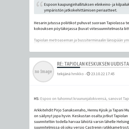
Espoon kaupunginhallituksen elinkeino- ja kilpai
ympäristön jatkokehittämisen periaatteet.
Hesarin jutussa poliitikot puhuvat suoraan Tapiolassa teh
kokouksen pöytäkirjassa (kuvat viitesuunnitelmasta liit
Tapiolan metroaseman ja bussiterminaalin länsipään ym
RE: TAPIOLAN KESKUKSEN UUDIST
tekijänä
hmikko
-
23.10.22 17:45
HS:
Espoo on tuhonnut kruunun­jalokivensä, sanovat Tapio
Arkkitehdit Pirjo Sanaksenaho, Hennu Kjisik ja Tapani M
on säilynyt jopa hyvin. Keskustan osalta jotkut Tapiolan 
suunniteltiin todella harvaa lähiötä varsin lähelle Helsi
suunnitelmissa oli joku versio Castrenin ratikkametrosta