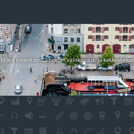
tava rakentamisaiheinen valokuvaus- ja keskustelusi