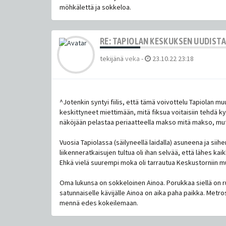
möhkälettä ja sokkeloa.
RE: TAPIOLAN KESKUKSEN UUDIST
tekijänä
veka
-
23.10.22 23:18
^Jotenkin syntyi fiilis, että tämä voivottelu Tapiolan 
keskittyneet miettimään, mitä fiksua voitaisiin tehdä k
näköjään pelastaa periaatteella makso mitä makso, mutta 
Vuosia Tapiolassa (säilyneellä laidalla) asuneena ja s
liikenneratkaisujen tultua oli ihan selvää, että lähes k
Ehkä vielä suurempi moka oli tarrautua Keskustornii
Oma lukunsa on sokkeloinen Ainoa. Porukkaa siellä on 
satunnaiselle kävijälle Ainoa on aika paha paikka. Metro
mennä edes kokeilemaan.