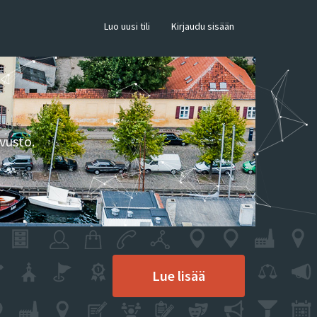
×
Luo uusi tili
Kirjaudu sisään
vusto.
Lue lisää