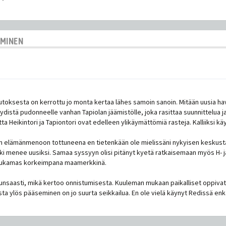
AMINEN
muutoksesta on kerrottu jo monta kertaa lähes samoin sanoin. Mitään uusia h
yydistä pudonneelle vanhan Tapiolan jäämistölle, joka rasittaa suunnittelua j
Heikintori ja Tapiontori ovat edelleen ylikäymättömiä rasteja. Kalliiksi käy
iihen elämänmenoon tottuneena en tietenkään ole mielissäni nykyisen keskus
aikki menee uusiksi. Samaa syssyyn olisi pitänyt kyetä ratkaisemaan myös H- j
n mukamas korkeimpana maamerkkinä.
runsaasti, mikä kertoo onnistumisesta. Kuuleman mukaan paikalliset oppiva
sta ylös pääseminen on jo suurta seikkailua. En ole vielä käynyt Redissä enkä