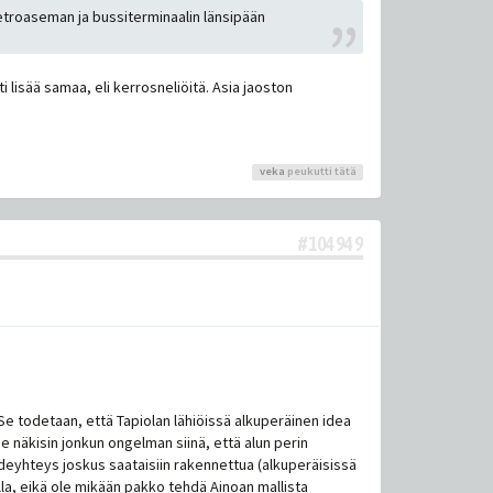
etroaseman ja bussiterminaalin länsipään
i lisää samaa, eli kerrosneliöitä. Asia jaoston
veka
peukutti tätä
#104949
Se todetaan, että Tapiolan lähiöissä alkuperäinen idea
se näkisin jonkun ongelman siinä, että alun perin
raideyhteys joskus saataisiin rakennettua (alkuperäisissä
alla, eikä ole mikään pakko tehdä Ainoan mallista