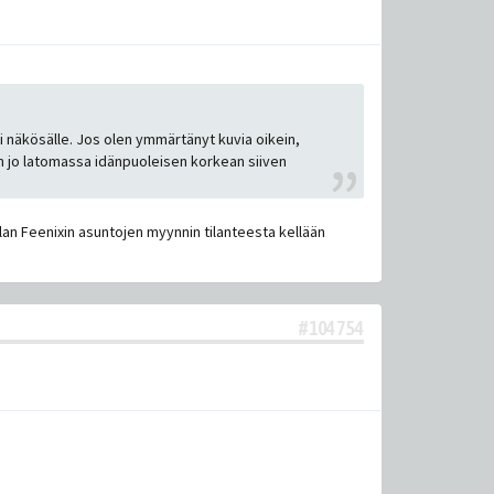
sti näkösälle. Jos olen ymmärtänyt kuvia oikein,
laan jo latomassa idänpuoleisen korkean siiven
olan Feenixin asuntojen myynnin tilanteesta kellään
#104754