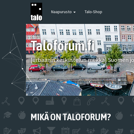
Naapurusto
Talo-Shop
Taloforum.fi
[urbaanin keskustelun mekka] Suomen joh
MIKÄ ON TALOFORUM?