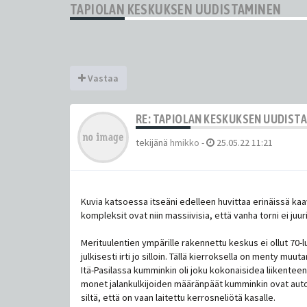
TAPIOLAN KESKUKSEN UUDISTAMINEN
Vastaa
RE: TAPIOLAN KESKUKSEN UUDIST
tekijänä
hmikko
-
25.05.22 11:21
Kuvia katsoessa itseäni edelleen huvittaa erinäissä kaa
kompleksit ovat niin massiivisia, että vanha torni ei juur
Merituulentien ympärille rakennettu keskus ei ollut 70-
julkisesti irti jo silloin. Tällä kierroksella on menty m
Itä-Pasilassa kumminkin oli joku kokonaisidea liikenteen 
monet jalankulkijoiden määränpäät kumminkin ovat autokai
siltä, että on vaan laitettu kerrosneliötä kasalle.