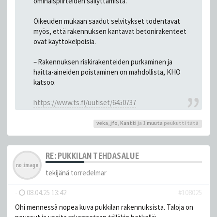
ominaispiirteiden säilyttämistä.
Oikeuden mukaan saadut selvitykset todentavat
myös, että rakennuksen kantavat betonirakenteet
ovat käyttökelpoisia.
– Rakennuksen riskirakenteiden purkaminen ja
haitta-aineiden poistaminen on mahdollista, KHO
katsoo.
https://www.ts.fi/uutiset/6450737
veka
,
jfo
,
Kantti
ja 1
muuta
peukutti tätä
RE: PUKKILAN TEHDASALUE
tekijänä
torredelmar
-
08.04.25 13:42
#108025
Ohi mennessä nopea kuva pukkilan rakennuksista. Taloja on