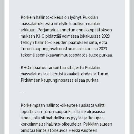
Korkein hallinto-oikeus on lyönyt Pukkilan
massalaitoksesta riitelylle lopullisen naulan
arkkuun. Perjantaina annetun ennakkopäätöksen
mukaan KHO pidättää voimassa lokakuussa 2023
tehdyn hallinto-oikeuden päätöksen siitä, että
Turun kaupunginvaltuuston maaliskuussa 2023
tekemä asemakaavanmuutospäätös tulee purkaa.
KHO:n päätös tarkoittaa sitä, että Pukkilan
massalaitosta eli entistä kaakelitehdasta Turun
Pitkämäen kaupunginosassa ei saa purkaa.
––
Korkeimpaan hallinto-oikeuteen asiasta valitti
lopulta vain Turun kaupunki, sillä se oli asiassa
ainoa, jolla oli mahdollisuus pyytää jatkolupaa
korkeimmalta hallinto-oikeudelta. Pukkilan alueen
omistaa kiinteistöneuvos Heikki Vaisteen