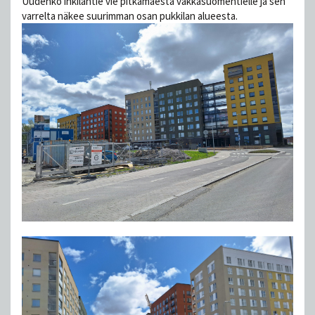
Uudehko inkiläntie vie pitkämäestä vakkasuomentielle ja sen
varrelta näkee suurimman osan pukkilan alueesta.