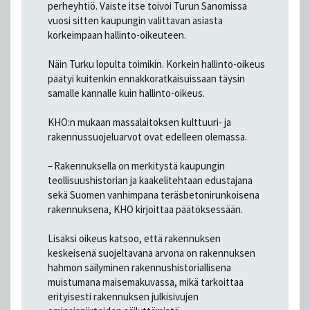
perheyhtiö. Vaiste itse toivoi Turun Sanomissa
vuosi sitten kaupungin valittavan asiasta
korkeimpaan hallinto-oikeuteen.
Näin Turku lopulta toimikin. Korkein hallinto-oikeus
päätyi kuitenkin ennakkoratkaisuissaan täysin
samalle kannalle kuin hallinto-oikeus.
KHO:n mukaan massalaitoksen kulttuuri- ja
rakennussuojeluarvot ovat edelleen olemassa.
– Rakennuksella on merkitystä kaupungin
teollisuushistorian ja kaakelitehtaan edustajana
sekä Suomen vanhimpana teräsbetonirunkoisena
rakennuksena, KHO kirjoittaa päätöksessään.
Lisäksi oikeus katsoo, että rakennuksen
keskeisenä suojeltavana arvona on rakennuksen
hahmon säilyminen rakennushistoriallisena
muistumana maisemakuvassa, mikä tarkoittaa
erityisesti rakennuksen julkisivujen