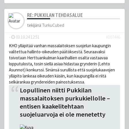
RE: PUKKILAN TEHDASALUE
tekijänä
TurkuCubed
-
03.10.24 12:51
#107446
KHO ylläpitää vanhan massalaitoksen suojelun kaupungin
valitettua hallinto-oikeuden päätöksestä. Seuraavaksi
toivotaan Herttuankulman kaarihallien osalta vastaavaa
lopputulosta, tosin siellä asiaa hidastaa grynderin (Lehto
Asunnot) konkurssi. Sinänsä surullista että suojelukaavojen
ylläpito lankeaa oikeuden käsiin, kun kaupungilla ei riitä
selkärankaa gryndereiden painostuksessa.
Lopullinen niitti Pukkilan
massalaitoksen purkukiellolle –
entisen kaakelitehtaan
suojeluarvoja ei ole menetetty