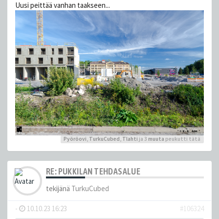
Uusi peittää vanhan taakseen...
Pyöröovi
,
TurkuCubed
,
Tlahti
ja 3
muuta
peukutti tätä
RE: PUKKILAN TEHDASALUE
tekijänä
TurkuCubed
-
10.10.23 16:23
#106324