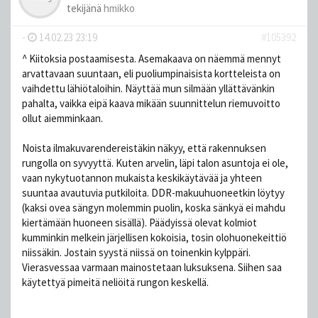
tekijänä
hmikko
-
14.02.23 23:19
#105392
^ Kiitoksia postaamisesta. Asemakaava on näemmä mennyt
arvattavaan suuntaan, eli puoliumpinaisista kortteleista on
vaihdettu lähiötaloihin. Näyttää mun silmään yllättävänkin
pahalta, vaikka eipä kaava mikään suunnittelun riemuvoitto
ollut aiemminkaan.
Noista ilmakuvarendereistäkin näkyy, että rakennuksen
rungolla on syvyyttä. Kuten arvelin, läpi talon asuntoja ei ole,
vaan nykytuotannon mukaista keskikäytävää ja yhteen
suuntaa avautuvia putkiloita. DDR-makuuhuoneetkin löytyy
(kaksi ovea sängyn molemmin puolin, koska sänkyä ei mahdu
kiertämään huoneen sisällä). Päädyissä olevat kolmiot
kumminkin melkein järjellisen kokoisia, tosin olohuonekeittiö
niissäkin. Jostain syystä niissä on toinenkin kylppäri.
Vierasvessaa varmaan mainostetaan luksuksena. Siihen saa
käytettyä pimeitä neliöitä rungon keskellä.