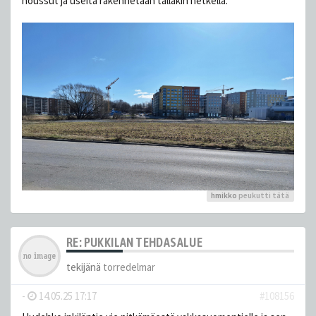
noussut ja useita rakennetaan tälläkin hetkellä:
hmikko
peukutti tätä
RE: PUKKILAN TEHDASALUE
tekijänä
torredelmar
-
14.05.25 17:17
#108156