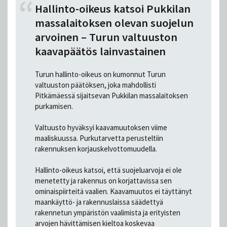
Hallinto-oikeus katsoi Pukkilan
massalaitoksen olevan suojelun
arvoinen – Turun valtuuston
kaavapäätös lainvastainen
Turun hallinto-oikeus on kumonnut Turun
valtuuston päätöksen, joka mahdollisti
Pitkämäessä sijaitsevan Pukkilan massalaitoksen
purkamisen.
Valtuusto hyväksyi kaavamuutoksen viime
maaliskuussa. Purkutarvetta perusteltiin
rakennuksen korjauskelvottomuudella.
Hallinto-oikeus katsoi, että suojeluarvoja ei ole
menetetty ja rakennus on korjattavissa sen
ominaispiirteitä vaalien. Kaavamuutos ei täyttänyt
maankäyttö- ja rakennuslaissa säädettyä
rakennetun ympäristön vaalimista ja erityisten
arvojen hävittämisen kieltoa koskevaa