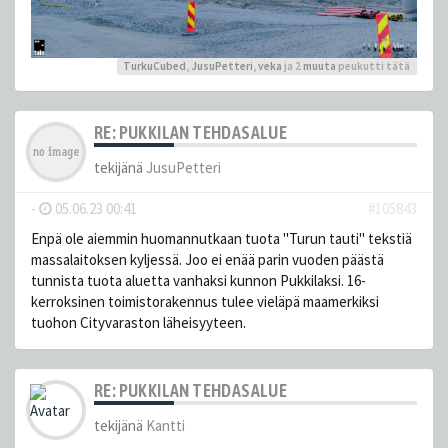
TurkuCubed
,
JusuPetteri
,
veka
ja 2
muuta
peukutti tätä
RE: PUKKILAN TEHDASALUE
tekijänä
JusuPetteri
-
05.06.23 00:41
#105843
Enpä ole aiemmin huomannutkaan tuota "Turun tauti" tekstiä
massalaitoksen kyljessä. Joo ei enää parin vuoden päästä
tunnista tuota aluetta vanhaksi kunnon Pukkilaksi. 16-
kerroksinen toimistorakennus tulee vieläpä maamerkiksi
tuohon Cityvaraston läheisyyteen.
RE: PUKKILAN TEHDASALUE
tekijänä
Kantti