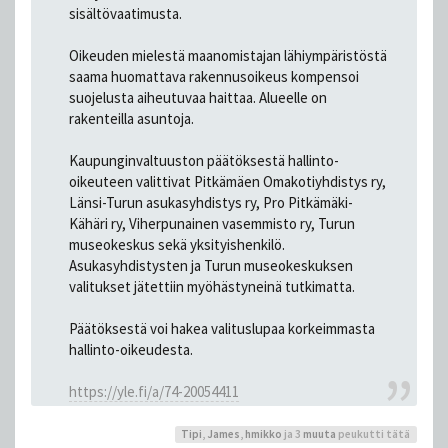
sisältövaatimusta.
Oikeuden mielestä maanomistajan lähiympäristöstä
saama huomattava rakennusoikeus kompensoi
suojelusta aiheutuvaa haittaa. Alueelle on
rakenteilla asuntoja.
Kaupunginvaltuuston päätöksestä hallinto-
oikeuteen valittivat Pitkämäen Omakotiyhdistys ry,
Länsi-Turun asukasyhdistys ry, Pro Pitkämäki-
Kähäri ry, Viherpunainen vasemmisto ry, Turun
museokeskus sekä yksityishenkilö.
Asukasyhdistysten ja Turun museokeskuksen
valitukset jätettiin myöhästyneinä tutkimatta.
Päätöksestä voi hakea valituslupaa korkeimmasta
hallinto-oikeudesta.
https://yle.fi/a/74-20054411
Tipi
,
James
,
hmikko
ja 3
muuta
peukutti tätä