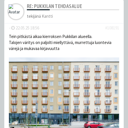
RE: PUKKILAN TEHDASALUE
tekijänä
Kantti
-
22.05.25 18:56
#108191
Tein pitkästä aikaa kierroksen Pukkilan alueella.
Talojen väritys on paljolti miellyttävä, murrettuja luontevia
värejä ja mukavaa kirjavuutta