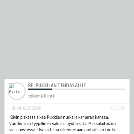
RE: PUKKILAN TEHDASALUE
tekijänä
Kantti
-
04.06.23 23:46
#105842
Kävin pitkästä aikaa Pukkilan nurkalla kameran kanssa.
Vuodenajan tyypillinen valoisa myöhäisilta. Massalaitos on
vielä pystyssä. Useaa taloa rakennetaan parhaillaan tontin