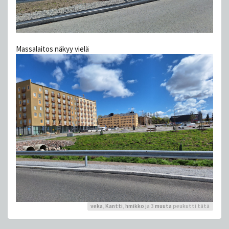
Massalaitos näkyy vielä
veka
,
Kantti
,
hmikko
ja 3
muuta
peukutti tätä