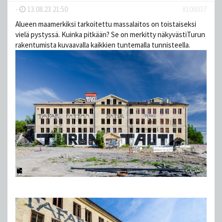
-
13.08.23 21:50
#106037
Alueen maamerkiksi tarkoitettu massalaitos on toistaiseksi
vielä pystyssä. Kuinka pitkään? Se on merkitty näkyvästiTurun
rakentumista kuvaavalla kaikkien tuntemalla tunnisteella.