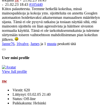
tekijänä
sw
-
21.02.23 18:43
-
21.02.23 18:43
#105440
Kiitos palautteesta. Teemme hetkellä kokeilua, missä
mainospaikkoja ja kokoja yms. sijoitteluita on annettu Googlen
automaation hoidettavaksi aikaisemman manuaalisen määrittelyn
sijasta. Tämä ei ole pysyvä ratkaisu ja tosiaan näyttää siltä, että
mainosten sijoittelu on liian agressiivista ja häiritsee sivuston
normaalia käyttöä. Tämä ei ole tarkoituksenmukaista ja tulemme
siirtymään toiseen vaihtoehtoon mahdollisimman pian kokeilun
jälkeen.
Janne76
,
16valve
,
James
ja 1
muuta
peukutti tätä
User mini profile
View full profile
sw
Viestit: 620
Liittynyt: 03.02.05 21:40
Status: Off-line
Paikkakunta: Helsinki