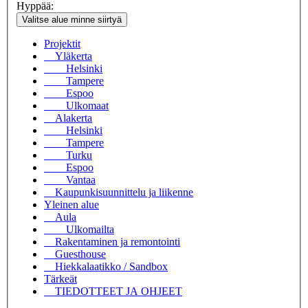
Hyppää:
Valitse alue minne siirtyä
Projektit
Yläkerta
Helsinki
Tampere
Espoo
Ulkomaat
Alakerta
Helsinki
Tampere
Turku
Espoo
Vantaa
Kaupunkisuunnittelu ja liikenne
Yleinen alue
Aula
Ulkomailta
Rakentaminen ja remontointi
Guesthouse
Hiekkalaatikko / Sandbox
Tärkeät
TIEDOTTEET JA OHJEET