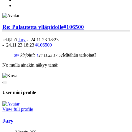
Re: Palautetta ylläpidolle
#106500
tekijänä
Jary
-
24.11.23 18:23
-
24.11.23 18:23
#106500
sw
kirjoitti:
↑
Mitähän tarkoitat?
24.11.23 17:52
No mulla ainakin näkyy tämä;
User mini profile
View full profile
Jary