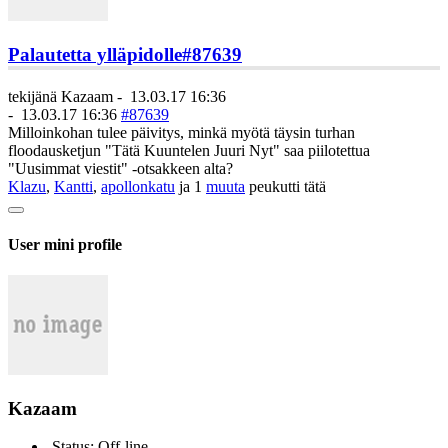
Palautetta ylläpidolle
#87639
tekijänä
Kazaam
-
13.03.17 16:36
-
13.03.17 16:36
#87639
Milloinkohan tulee päivitys, minkä myötä täysin turhan
floodausketjun "Tätä Kuuntelen Juuri Nyt" saa piilotettua
"Uusimmat viestit" -otsakkeen alta?
Klazu
,
Kantti
,
apollonkatu
ja 1
muuta
peukutti tätä
User mini profile
Kazaam
Status: Off-line