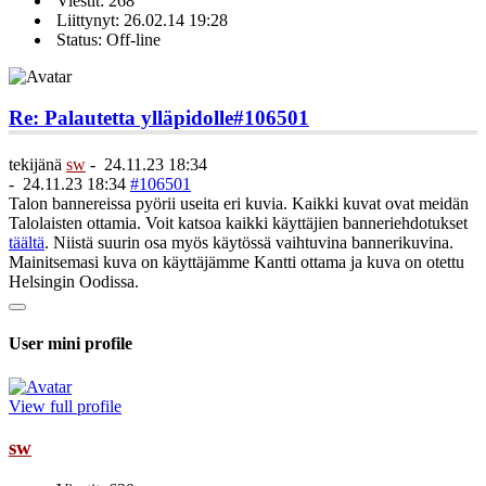
Viestit: 268
Liittynyt: 26.02.14 19:28
Status: Off-line
Re: Palautetta ylläpidolle
#106501
tekijänä
sw
-
24.11.23 18:34
-
24.11.23 18:34
#106501
Talon bannereissa pyörii useita eri kuvia. Kaikki kuvat ovat meidän
Talolaisten ottamia. Voit katsoa kaikki käyttäjien banneriehdotukset
täältä
. Niistä suurin osa myös käytössä vaihtuvina bannerikuvina.
Mainitsemasi kuva on käyttäjämme Kantti ottama ja kuva on otettu
Helsingin Oodissa.
User mini profile
View full profile
sw