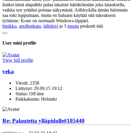
lisäksi tämä alapalkki palaa takaisin häiriköimään joka latauksella,
vaikka sen yrittäisi poistaa näkymästä. Adblockilla tämän häirinnän
saa toki loppumaan, mutta en haluaisi käyttää sitä tukeakseni
työtänne. Kone on normaali Windows-läppäri.
hmikko
,
apollonkatu
,
tiiliskivi
ja 3
muuta
peukutti tätä
User mini profile
View full profile
veka
Viestit: 2358
Liittynyt: 29.09.15 19:12
Status: Off-line
Paikkakunta: Helsinki
Re: Palautetta ylläpidolle
#105440