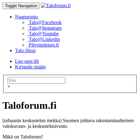
Toggle Navigation
Naapurusto
Talo@Facebook
Talo@Instagram
Talo@Youtube
Talo@Linkedin
Pilvenpiirtaja.fi
Talo-Shop
Luo uusi tili
Kirjaudu sisään
×
Taloforum.fi
[urbaanin keskustelun mekka] Suomen johtava rakentamisaiheinen
valokuvaus- ja keskustelusivusto.
Mikä on Taloforum?