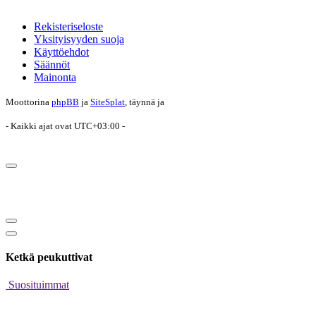
Rekisteriseloste
Yksityisyyden suoja
Käyttöehdot
Säännöt
Mainonta
Moottorina
phpBB
ja
SiteSplat
, täynnä
ja
- Kaikki ajat ovat
UTC+03:00
-
Ketkä peukuttivat
Suosituimmat