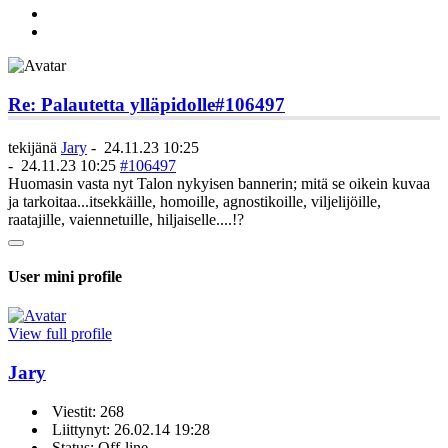
Re: Palautetta ylläpidolle
#106497
tekijänä
Jary
-
24.11.23 10:25
-
24.11.23 10:25
#106497
Huomasin vasta nyt Talon nykyisen bannerin; mitä se oikein kuvaa
ja tarkoitaa...itsekkäille, homoille, agnostikoille, viljelijöille,
raatajille, vaiennetuille, hiljaiselle....!?
User mini profile
View full profile
Jary
Viestit: 268
Liittynyt: 26.02.14 19:28
Status: Off-line