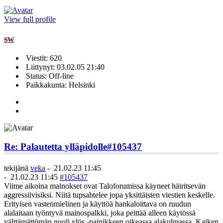
View full profile
sw
Viestit: 620
Liittynyt: 03.02.05 21:40
Status: Off-line
Paikkakunta: Helsinki
Re: Palautetta ylläpidolle
#105437
tekijänä
veka
-
21.02.23 11:45
-
21.02.23 11:45
#105437
Viime aikoina mainokset ovat Taloforumissa käyneet häiritsevän
aggressiivisiksi. Niitä tupsahtelee jopa yksittäisten viestien keskelle.
Erityisen vastenmielinen ja käyttöä hankaloittava on ruudun
alalaitaan työntyvä mainospalkki, joka peittää alleen käytössä
välttämättömän nuoli ylös -painikkeen oikeassa alakulmassa. Kaiken