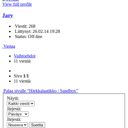
View full profile
Jary
Viestit: 268
Liittynyt: 26.02.14 19:28
Status: Off-line
Vastaa
Vaihtoehdot
11 viestiä
Sivu
1
/
1
11 viestiä
Palaa sivulle “Hiekkalaatikko / Sandbox”
Näytä:
Järjestä:
Järjestä:
Suorita