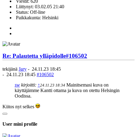
Viestit: 620
Liittynyt: 03.02.05 21:40
Status: Off-line
Paikkakunta: Helsinki
Re: Palautetta ylläpidolle
#106502
tekijänä
Jary
-
24.11.23 18:45
-
24.11.23 18:45
#106502
sw
kirjoitti:
↑
Mainitsemasi kuva on
24.11.23 18:34
käyttäjämme Kantti ottama ja kuva on otettu Helsingin
Oodissa.
Kiitos nyt selkes
User mini profile