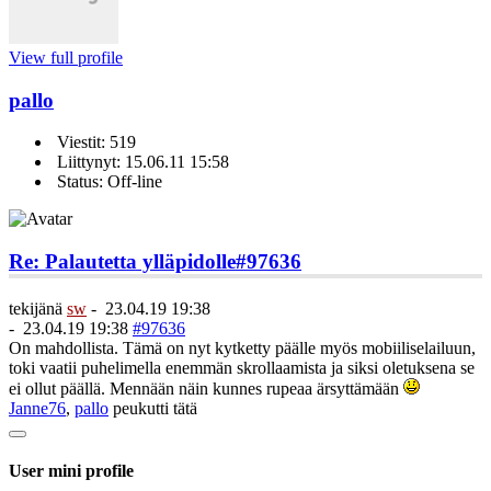
View full profile
pallo
Viestit: 519
Liittynyt: 15.06.11 15:58
Status: Off-line
Re: Palautetta ylläpidolle
#97636
tekijänä
sw
-
23.04.19 19:38
-
23.04.19 19:38
#97636
On mahdollista. Tämä on nyt kytketty päälle myös mobiiliselailuun,
toki vaatii puhelimella enemmän skrollaamista ja siksi oletuksena se
ei ollut päällä. Mennään näin kunnes rupeaa ärsyttämään
Janne76
,
pallo
peukutti tätä
User mini profile