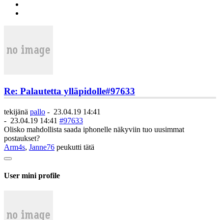
Re: Palautetta ylläpidolle
#97633
tekijänä
pallo
-
23.04.19 14:41
-
23.04.19 14:41
#97633
Olisko mahdollista saada iphonelle näkyviin tuo uusimmat
postaukset?
Arm4s
,
Janne76
peukutti tätä
User mini profile