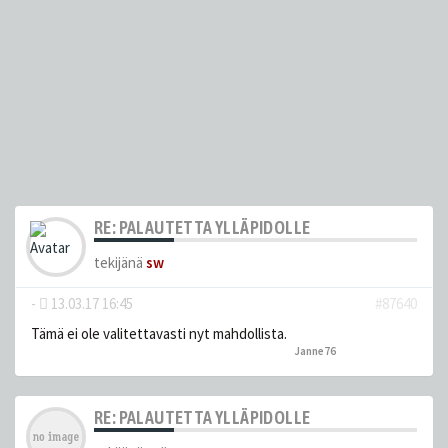
RE: PALAUTETTA YLLÄPIDOLLE
tekijänä
sw
-
13.03.17 16:45
#87640
Tämä ei ole valitettavasti nyt mahdollista.
Janne76
peukutti tätä
RE: PALAUTETTA YLLÄPIDOLLE