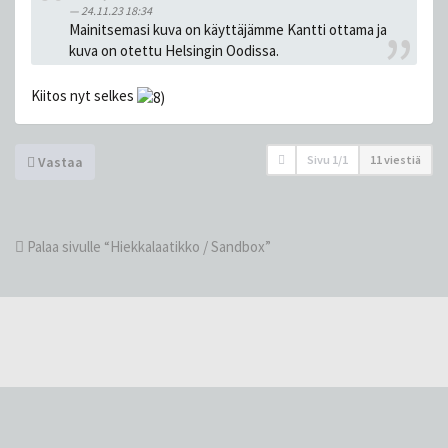
24.11.23 18:34
Mainitsemasi kuva on käyttäjämme Kantti ottama ja
kuva on otettu Helsingin Oodissa.
Kiitos nyt selkes
Sivu
1
/
1
11 viestiä
Vastaa
Palaa sivulle “Hiekkalaatikko / Sandbox”