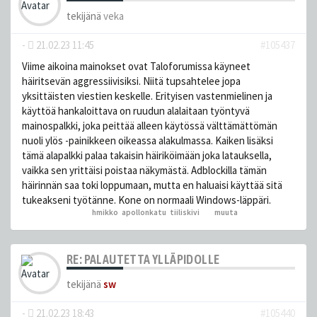
tekijänä
veka
-
21.02.23 11:45
#105437
Viime aikoina mainokset ovat Taloforumissa käyneet
häiritsevän aggressiivisiksi. Niitä tupsahtelee jopa
yksittäisten viestien keskelle. Erityisen vastenmielinen ja
käyttöä hankaloittava on ruudun alalaitaan työntyvä
mainospalkki, joka peittää alleen käytössä välttämättömän
nuoli ylös -painikkeen oikeassa alakulmassa. Kaiken lisäksi
tämä alapalkki palaa takaisin häiriköimään joka latauksella,
vaikka sen yrittäisi poistaa näkymästä. Adblockilla tämän
häirinnän saa toki loppumaan, mutta en haluaisi käyttää sitä
tukeakseni työtänne. Kone on normaali Windows-läppäri.
hmikko
,
apollonkatu
,
tiiliskivi
ja 3
muuta
peukutti tätä
RE: PALAUTETTA YLLÄPIDOLLE
tekijänä
sw
-
21.02.23 18:43
#105440