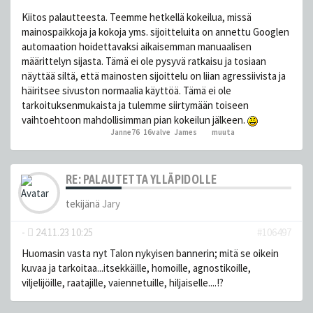
Kiitos palautteesta. Teemme hetkellä kokeilua, missä
mainospaikkoja ja kokoja yms. sijoitteluita on annettu Googlen
automaation hoidettavaksi aikaisemman manuaalisen
määrittelyn sijasta. Tämä ei ole pysyvä ratkaisu ja tosiaan
näyttää siltä, että mainosten sijoittelu on liian agressiivista ja
häiritsee sivuston normaalia käyttöä. Tämä ei ole
tarkoituksenmukaista ja tulemme siirtymään toiseen
vaihtoehtoon mahdollisimman pian kokeilun jälkeen.
Janne76
,
16valve
,
James
ja 1
muuta
peukutti tätä
RE: PALAUTETTA YLLÄPIDOLLE
tekijänä
Jary
-
24.11.23 10:25
#106497
Huomasin vasta nyt Talon nykyisen bannerin; mitä se oikein
kuvaa ja tarkoitaa...itsekkäille, homoille, agnostikoille,
viljelijöille, raatajille, vaiennetuille, hiljaiselle....!?