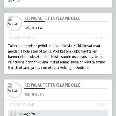
RE: PALAUTETTA YLLÄPIDOLLE
tekijänä
sw
-
24.11.23 18:34
#106501
Talon bannereissa pyörii useita eri kuvia. Kaikki kuvat ovat
meidän Talolaisten ottamia. Voit katsoa kaikki käyttäjien
banneriehdotukset
täältä
. Niistä suurin osa myös käytössä
vaihtuvina bannerikuvina. Mainitsemasi kuva on käyttäjämme
Kantti ottama ja kuva on otettu Helsingin Oodissa.
RE: PALAUTETTA YLLÄPIDOLLE
tekijänä
Jary
-
24.11.23 18:45
#106502
sw
kirjoitti:
↑