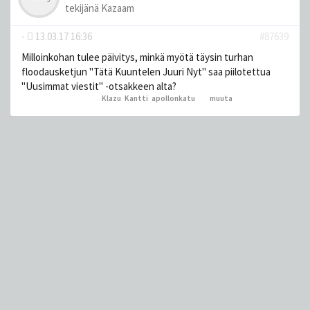
tekijänä
Kazaam
-
13.03.17 16:36
#87639
Milloinkohan tulee päivitys, minkä myötä täysin turhan
floodausketjun "Tätä Kuuntelen Juuri Nyt" saa piilotettua
"Uusimmat viestit" -otsakkeen alta?
Klazu
,
Kantti
,
apollonkatu
ja 1
muuta
peukutti tätä