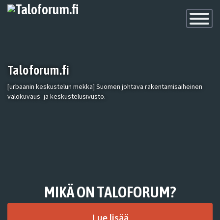
Toggle
Navigatio
Taloforum.fi
[urbaanin keskustelun mekka] Suomen johtava rakentamisaiheinen
valokuvaus- ja keskustelusivusto.
MIKÄ ON TALOFORUM?
Lue lisää