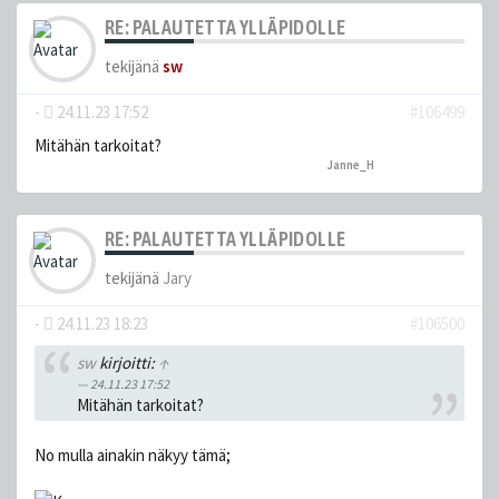
RE: PALAUTETTA YLLÄPIDOLLE
tekijänä
sw
-
24.11.23 17:52
#106499
Mitähän tarkoitat?
Janne_H
peukutti tätä
RE: PALAUTETTA YLLÄPIDOLLE
tekijänä
Jary
-
24.11.23 18:23
#106500
sw
kirjoitti:
↑
24.11.23 17:52
Mitähän tarkoitat?
No mulla ainakin näkyy tämä;