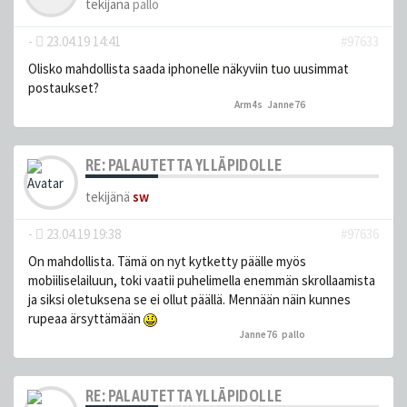
tekijänä
pallo
-
23.04.19 14:41
#97633
Olisko mahdollista saada iphonelle näkyviin tuo uusimmat
postaukset?
Arm4s
,
Janne76
peukutti tätä
RE: PALAUTETTA YLLÄPIDOLLE
tekijänä
sw
-
23.04.19 19:38
#97636
On mahdollista. Tämä on nyt kytketty päälle myös
mobiiliselailuun, toki vaatii puhelimella enemmän skrollaamista
ja siksi oletuksena se ei ollut päällä. Mennään näin kunnes
rupeaa ärsyttämään
Janne76
,
pallo
peukutti tätä
RE: PALAUTETTA YLLÄPIDOLLE