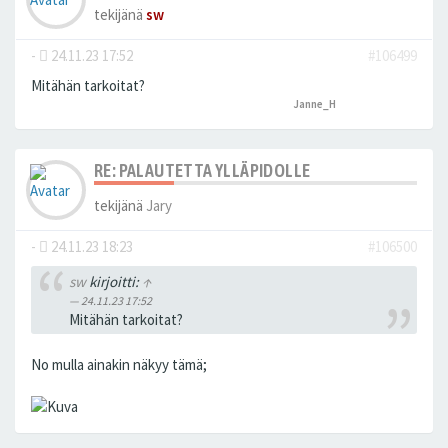
tekijänä
sw
-
24.11.23 17:52
#106499
Mitähän tarkoitat?
Janne_H
peukutti tätä
RE: PALAUTETTA YLLÄPIDOLLE
tekijänä
Jary
-
24.11.23 18:23
#106500
sw
kirjoitti:
↑
24.11.23 17:52
Mitähän tarkoitat?
No mulla ainakin näkyy tämä;