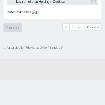
kuva on otettu Helsingin Oodissa.
Kiitos nyt selkes
Sivu
1
/
1
11 viestiä
Vastaa
Palaa sivulle “Hiekkalaatikko / Sandbox”