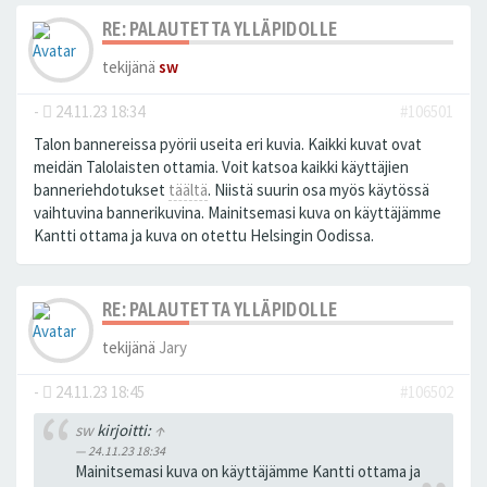
RE: PALAUTETTA YLLÄPIDOLLE
tekijänä
sw
-
24.11.23 18:34
#106501
Talon bannereissa pyörii useita eri kuvia. Kaikki kuvat ovat
meidän Talolaisten ottamia. Voit katsoa kaikki käyttäjien
banneriehdotukset
täältä
. Niistä suurin osa myös käytössä
vaihtuvina bannerikuvina. Mainitsemasi kuva on käyttäjämme
Kantti ottama ja kuva on otettu Helsingin Oodissa.
RE: PALAUTETTA YLLÄPIDOLLE
tekijänä
Jary
-
24.11.23 18:45
#106502
sw
kirjoitti:
↑
24.11.23 18:34
Mainitsemasi kuva on käyttäjämme Kantti ottama ja