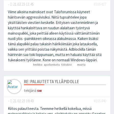
-
21.02.23 11:45
#105437
Viime aikoina mainokset ovat Taloforumissa käyneet
häiritsevän aggressiivisiksi. Niitä tupsahtelee jopa
yksittäisten viestien keskelle. Erityisen vastenmielinen ja
käyttöä hankaloittava on ruudun alalaitaan työntyvä
mainospalkki, joka peittää alleen käytössä välttämättömän
nuoli ylös -painikkeen oikeassa alakulmassa. Kaiken lisäksi
tämä alapalkki palaa takaisin häiriköimään joka latauksella,
vaikka sen yrittäisi poistaa näkymästä. Adblockilla tämän
häirinnän saa toki loppumaan, mutta en haluaisi käyttää sitä
tukeakseni työtänne. Kone on normaali Windows-läppäri.
hmikko
,
apollonkatu
,
tiiliskivi
ja 3
muuta
peukutti tätä
RE: PALAUTETTA YLLÄPIDOLLE
tekijänä
sw
-
21.02.23 18:43
#105440
Kiitos palautteesta. Teemme hetkellä kokeilua, missä
mainospaikkoja ja kokoja yms. sijoitteluita on annettu Googlen