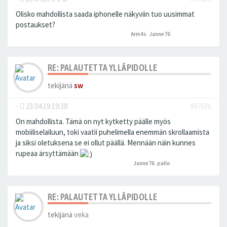
Olisko mahdollista saada iphonelle näkyviin tuo uusimmat
postaukset?
Arm4s
,
Janne76
peukutti tätä
RE: PALAUTETTA YLLÄPIDOLLE
tekijänä
sw
-
23.04.19 19:38
#97636
On mahdollista. Tämä on nyt kytketty päälle myös
mobiiliselailuun, toki vaatii puhelimella enemmän skrollaamista
ja siksi oletuksena se ei ollut päällä. Mennään näin kunnes
rupeaa ärsyttämään
Janne76
,
pallo
peukutti tätä
RE: PALAUTETTA YLLÄPIDOLLE
tekijänä
veka