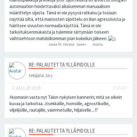
automaation hoidettavaksi aikaisemman manuaalisen
määrittelyn sijasta. Tämä ei ole pysyvä ratkaisu ja tosiaan
näyttää siltä, että mainosten sijoittelu on liian agressiivista ja
häiritsee sivuston normaalia käyttöä. Tämä ei ole
tarkoituksenmukaista ja tulemme siirtymään toiseen
vaihtoehtoon mahdollisimman pian kokeilun jälkeen.
Janne76
,
16valve
,
James
ja 1
muuta
peukutti tätä
RE: PALAUTETTA YLLÄPIDOLLE
tekijänä
Jary
-
24.11.23 10:25
#106497
Huomasin vasta nyt Talon nykyisen bannerin; mitä se oikein
kuvaa ja tarkoitaa...itsekkäille, homoille, agnostikoille,
viljelijöille, raatajille, vaiennetuille, hiljaiselle....!?
RE: PALAUTETTA YLLÄPIDOLLE