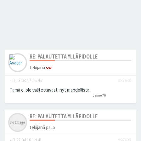
RE: PALAUTETTA YLLÄPIDOLLE
tekijänä
sw
-
13.03.17 16:45
#87640
Tämä ei ole valitettavasti nyt mahdollista.
Janne76
peukutti tätä
RE: PALAUTETTA YLLÄPIDOLLE
tekijänä
pallo
-
23.04.19 14:41
#97633