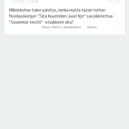
-
13.03.17 16:36
#87639
Milloinkohan tulee päivitys, minkä myötä täysin turhan
floodausketjun "Tätä Kuuntelen Juuri Nyt" saa piilotettua
"Uusimmat viestit" -otsakkeen alta?
Klazu
,
Kantti
,
apollonkatu
ja 1
muuta
peukutti tätä