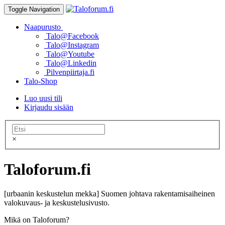
Toggle Navigation
Naapurusto
Talo@Facebook
Talo@Instagram
Talo@Youtube
Talo@Linkedin
Pilvenpiirtaja.fi
Talo-Shop
Luo uusi tili
Kirjaudu sisään
×
Taloforum.fi
[urbaanin keskustelun mekka] Suomen johtava rakentamisaiheinen
valokuvaus- ja keskustelusivusto.
Mikä on Taloforum?