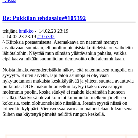
Vastaa
Re: Pukkilan tehdasalue
#105392
tekijänä
hmikko
-
14.02.23 23:19
-
14.02.23 23:19
#105392
^ Kiitoksia postaamisesta. Asemakaava on näemmä mennyt
arvattavaan suuntaan, eli puoliumpinaisista kortteleista on vaihdettu
lähiötaloihin. Näyttää mun silmään yllättävänkin pahalta, vaikka
eipä kaava mikään suunnittelun riemuvoitto ollut aiemminkaan.
Noista ilmakuvarendereistäkin näkyy, että rakennuksen rungolla on
syvyyttä. Kuten arvelin, läpi talon asuntoja ei ole, vaan
nykytuotannon mukaista keskikäytävää ja yhteen suuntaa avautuvia
putkiloita. DDR-makuuhuoneetkin löytyy (kaksi ovea sängyn
molemmin puolin, koska sänkyä ei mahdu kiertämään huoneen
sisällä). Päädyissä olevat kolmiot kumminkin melkein järjellisen
kokoisia, tosin olohuonekeittiö niissäkin. Jostain syystä niissä on
toinenkin kylppäri. Vierasvessaa varmaan mainostetaan luksuksena.
Siihen saa käytettyä pimeitä neliöitä rungon keskellä.