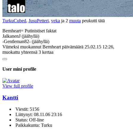
TurkuCubed
,
JusuPetteri
,
veka
ja 2
muuta
peukutti tätä
Bernheart= Putinistiset faktat
JalkanenJ (jäähyllä)
-Gentleman82- (jäähyllä)
Viimeksi muokannut Bernheart päivämäärä 25.02.15 12:26,
muokattu yhteensä 3 kertaa
User mini profile
View full profile
Kantti
Viestit: 5156
Liittynyt: 08.11.06 23:16
Status: Off-line
Paikkakunta: Turku