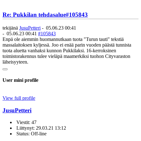
Re: Pukkilan tehdasalue
#105843
tekijänä
JusuPetteri
-
05.06.23 00:41
-
05.06.23 00:41
#105843
Enpä ole aiemmin huomannutkaan tuota "Turun tauti" tekstiä
massalaitoksen kyljessä. Joo ei enää parin vuoden päästä tunnista
tuota aluetta vanhaksi kunnon Pukkilaksi. 16-kerroksinen
toimistorakennus tulee vieläpä maamerkiksi tuohon Cityvaraston
läheisyyteen.
User mini profile
View full profile
JusuPetteri
Viestit: 47
Liittynyt: 29.03.21 13:12
Status: Off-line