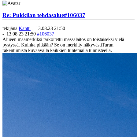
Re: Pukkilan tehdasalue
#106037
tekijänä
Kantti
-
13.08.23 21:50
-
13.08.23 21:50
#106037
Alueen maamerkiksi tarkoitettu massalaitos on toistaiseksi vielä
pystyssä. Kuinka pitkään? Se on merkitty näkyvästiTurun
rakentumista kuvaavalla kaikkien tuntemalla tunnisteella.