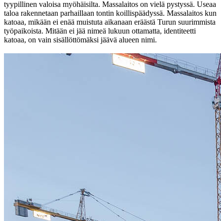
tyypillinen valoisa myöhäisilta. Massalaitos on vielä pystyssä. Useaa
taloa rakennetaan parhaillaan tontin koillispäädyssä. Massalaitos kun
katoaa, mikään ei enää muistuta aikanaan eräästä Turun suurimmista
työpaikoista. Mitään ei jää nimeä lukuun ottamatta, identiteetti
katoaa, on vain sisällöttömäksi jäävä alueen nimi.