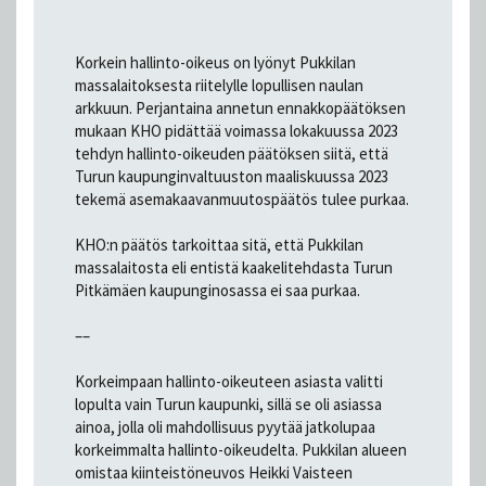
Korkein hallinto-oikeus on lyönyt Pukkilan
massalaitoksesta riitelylle lopullisen naulan
arkkuun. Perjantaina annetun ennakkopäätöksen
mukaan KHO pidättää voimassa lokakuussa 2023
tehdyn hallinto-oikeuden päätöksen siitä, että
Turun kaupunginvaltuuston maaliskuussa 2023
tekemä asemakaavanmuutospäätös tulee purkaa.
KHO:n päätös tarkoittaa sitä, että Pukkilan
massalaitosta eli entistä kaakelitehdasta Turun
Pitkämäen kaupunginosassa ei saa purkaa.
––
Korkeimpaan hallinto-oikeuteen asiasta valitti
lopulta vain Turun kaupunki, sillä se oli asiassa
ainoa, jolla oli mahdollisuus pyytää jatkolupaa
korkeimmalta hallinto-oikeudelta. Pukkilan alueen
omistaa kiinteistöneuvos Heikki Vaisteen