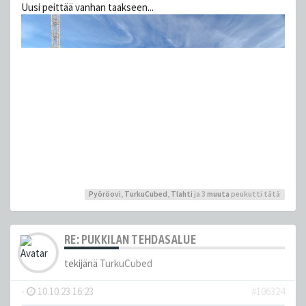
Uusi peittää vanhan taakseen...
Pyöröovi
,
TurkuCubed
,
Tlahti
ja 3
muuta
peukutti tätä
RE: PUKKILAN TEHDASALUE
tekijänä
TurkuCubed
-
10.10.23 16:23
#106324