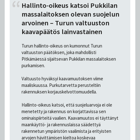
Hallinto-oikeus katsoi Pukkilan
massalaitoksen olevan suojelun
arvoinen – Turun valtuuston
kaavapäätös lainvastainen
Turun hallinto-oikeus on kumonnut Turun
valtuuston päätöksen, joka mahdollisti
Pitkämäessä sijaitsevan Pukkilan massalaitoksen
purkamisen.
Valtuusto hyväksyi kaavamuutoksen viime
maaliskuussa. Purkutarvetta perusteltiin
rakennuksen korjauskelvottomuudella.
Hallinto-oikeus katsoi, että suojeluarvoja ei ole
menetetty ja rakennus on korjattavissa sen
ominaispiirteitä vaalien. Kaavamuutos ei täyttänyt
maankäyttö- ja rakennuslaissa säädettyä
rakennetun ympäristön vaalimista ja erityisten
arvojen hävittämisen kieltoa koskevaa