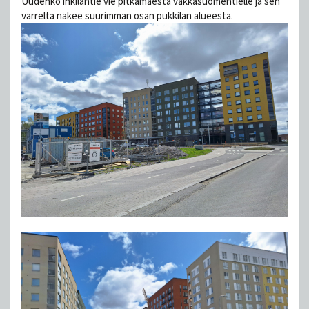
Uudehko inkiläntie vie pitkämäestä vakkasuomentielle ja sen
varrelta näkee suurimman osan pukkilan alueesta.