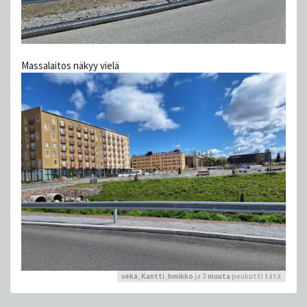
Massalaitos näkyy vielä
veka
,
Kantti
,
hmikko
ja 3
muuta
peukutti tätä