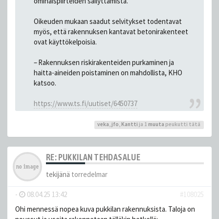
ominaispiirteiden säilyttämistä.
Oikeuden mukaan saadut selvitykset todentavat
myös, että rakennuksen kantavat betonirakenteet
ovat käyttökelpoisia.
– Rakennuksen riskirakenteiden purkaminen ja
haitta-aineiden poistaminen on mahdollista, KHO
katsoo.
https://www.ts.fi/uutiset/6450737
veka
,
jfo
,
Kantti
ja 1
muuta
peukutti tätä
RE: PUKKILAN TEHDASALUE
tekijänä
torredelmar
-
08.04.25 13:42
#108025
Ohi mennessä nopea kuva pukkilan rakennuksista. Taloja on