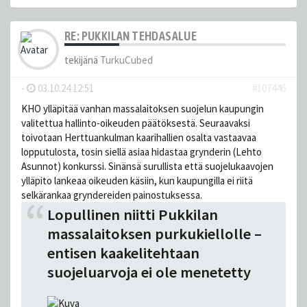
RE: PUKKILAN TEHDASALUE
tekijänä
TurkuCubed
-
03.10.24 12:51
#107446
KHO ylläpitää vanhan massalaitoksen suojelun kaupungin
valitettua hallinto-oikeuden päätöksestä. Seuraavaksi
toivotaan Herttuankulman kaarihallien osalta vastaavaa
lopputulosta, tosin siellä asiaa hidastaa grynderin (Lehto
Asunnot) konkurssi. Sinänsä surullista että suojelukaavojen
ylläpito lankeaa oikeuden käsiin, kun kaupungilla ei riitä
selkärankaa gryndereiden painostuksessa.
Lopullinen niitti Pukkilan
massalaitoksen purkukiellolle –
entisen kaakelitehtaan
suojeluarvoja ei ole menetetty