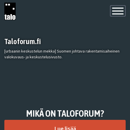
Toggle
Navigatio
Taloforum.fi
[urbaanin keskustelun mekka] Suomen johtava rakentamisaiheinen
valokuvaus- ja keskustelusivusto.
MIKÄ ON TALOFORUM?
Lue lisää