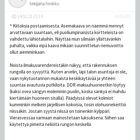
tekijänä
hmikko
-
14.02.23 23:19
#105392
^ Kiitoksia postaamisesta. Asemakaava on näemmä mennyt
arvattavaan suuntaan, eli puoliumpinaisista kortteleista on
vaihdettu lähiötaloihin. Näyttää mun silmään yllättävänkin
pahalta, vaikka eipä kaava mikään suunnittelun riemuvoitto
ollut aiemminkaan.
Noista ilmakuvarendereistäkin näkyy, että rakennuksen
rungolla on syvyyttä. Kuten arvelin, läpi talon asuntoja ei ole,
vaan nykytuotannon mukaista keskikäytävää ja yhteen
suuntaa avautuvia putkiloita. DDR-makuuhuoneetkin löytyy
(kaksi ovea sängyn molemmin puolin, koska sänkyä ei mahdu
kiertämään huoneen sisällä). Päädyissä olevat kolmiot
kumminkin melkein järjellisen kokoisia, tosin olohuonekeittiö
niissäkin. Jostain syystä niissä on toinenkin kylppäri.
Vierasvessaa varmaan mainostetaan luksuksena. Siihen saa
käytettyä pimeitä neliöitä rungon keskellä.