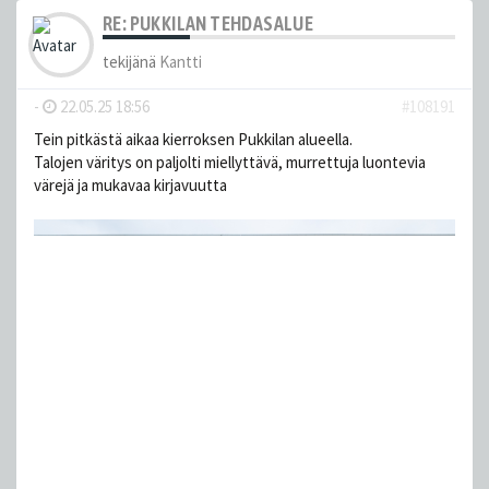
RE: PUKKILAN TEHDASALUE
tekijänä
Kantti
-
22.05.25 18:56
#108191
Tein pitkästä aikaa kierroksen Pukkilan alueella.
Talojen väritys on paljolti miellyttävä, murrettuja luontevia
värejä ja mukavaa kirjavuutta