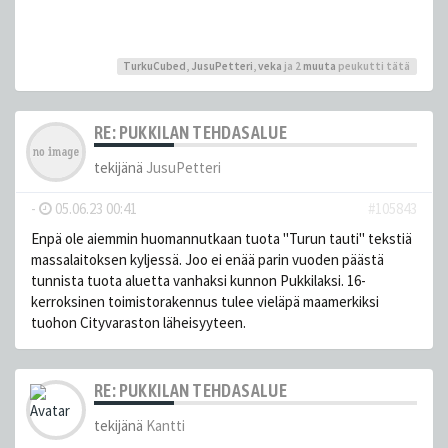
TurkuCubed
,
JusuPetteri
,
veka
ja 2
muuta
peukutti tätä
RE: PUKKILAN TEHDASALUE
tekijänä
JusuPetteri
-
05.06.23 00:41
#105843
Enpä ole aiemmin huomannutkaan tuota "Turun tauti" tekstiä
massalaitoksen kyljessä. Joo ei enää parin vuoden päästä
tunnista tuota aluetta vanhaksi kunnon Pukkilaksi. 16-
kerroksinen toimistorakennus tulee vieläpä maamerkiksi
tuohon Cityvaraston läheisyyteen.
RE: PUKKILAN TEHDASALUE
tekijänä
Kantti