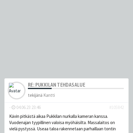
RE: PUKKILAN TEHDASALUE
tekijänä
Kantti
-
04.06.23 23:46
#105842
Kävin pitkästä aikaa Pukkilan nurkalla kameran kanssa.
Vuodenajan tyypillinen valoisa myöhäisilta. Massalaitos on
vielä pystyssä. Useaa taloa rakennetaan parhaillaan tontin