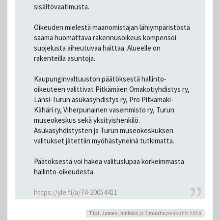
sisältövaatimusta.
Oikeuden mielestä maanomistajan lähiympäristöstä
saama huomattava rakennusoikeus kompensoi
suojelusta aiheutuvaa haittaa. Alueelle on
rakenteilla asuntoja.
Kaupunginvaltuuston päätöksestä hallinto-
oikeuteen valittivat Pitkämäen Omakotiyhdistys ry,
Länsi-Turun asukasyhdistys ry, Pro Pitkämäki-
Kähäri ry, Viherpunainen vasemmisto ry, Turun
museokeskus sekä yksityishenkilö.
Asukasyhdistysten ja Turun museokeskuksen
valitukset jätettiin myöhästyneinä tutkimatta.
Päätöksestä voi hakea valituslupaa korkeimmasta
hallinto-oikeudesta.
https://yle.fi/a/74-20054411
Tipi
,
James
,
hmikko
ja 3
muuta
peukutti tätä