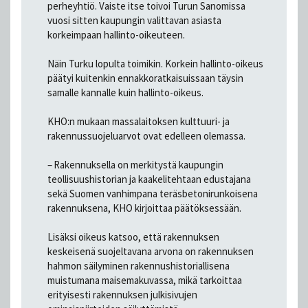
perheyhtiö. Vaiste itse toivoi Turun Sanomissa
vuosi sitten kaupungin valittavan asiasta
korkeimpaan hallinto-oikeuteen.
Näin Turku lopulta toimikin. Korkein hallinto-oikeus
päätyi kuitenkin ennakkoratkaisuissaan täysin
samalle kannalle kuin hallinto-oikeus.
KHO:n mukaan massalaitoksen kulttuuri- ja
rakennussuojeluarvot ovat edelleen olemassa.
– Rakennuksella on merkitystä kaupungin
teollisuushistorian ja kaakelitehtaan edustajana
sekä Suomen vanhimpana teräsbetonirunkoisena
rakennuksena, KHO kirjoittaa päätöksessään.
Lisäksi oikeus katsoo, että rakennuksen
keskeisenä suojeltavana arvona on rakennuksen
hahmon säilyminen rakennushistoriallisena
muistumana maisemakuvassa, mikä tarkoittaa
erityisesti rakennuksen julkisivujen