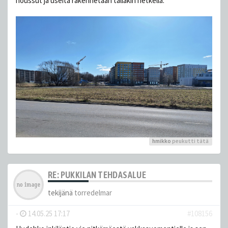
noussut ja useita rakennetaan tälläkin hetkellä:
hmikko
peukutti tätä
RE: PUKKILAN TEHDASALUE
tekijänä
torredelmar
-
14.05.25 17:17
#108156