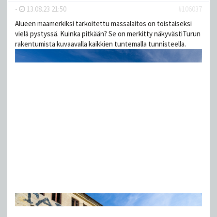
-
13.08.23 21:50
#106037
Alueen maamerkiksi tarkoitettu massalaitos on toistaiseksi
vielä pystyssä. Kuinka pitkään? Se on merkitty näkyvästiTurun
rakentumista kuvaavalla kaikkien tuntemalla tunnisteella.