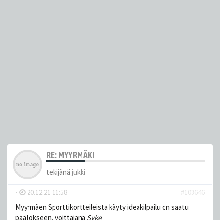
RE: MYYRMÄKI
tekijänä
jukki
-
20.12.21 11:58
#103646
Myyrmäen Sporttikortteileista käyty ideakilpailu on saatu
päätökseen, voittajana
Syke
: