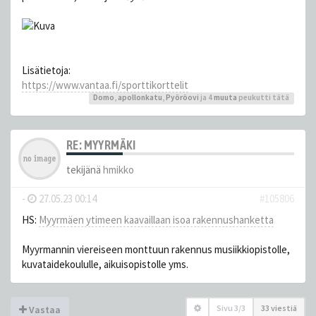
Lisätietoja:
https://www.vantaa.fi/sporttikorttelit
Domo
,
apollonkatu
,
Pyöröovi
ja 4
muuta
peukutti tätä
RE: MYYRMÄKI
tekijänä
hmikko
-
27.05.23 00:14
#105806
HS:
Myyrmäen ytimeen kaavaillaan isoa rakennus­hanketta
Myyrmannin viereiseen monttuun rakennus musiikkiopistolle,
kuvataidekoululle, aikuisopistolle yms.
Sivu
3
/
3
33 viestiä
Vastaa