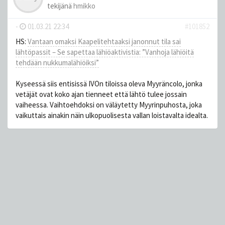
tekijänä
hmikko
-
01.03.21 22:34
#101852
HS:
Vantaan omaksi Kaapelitehtaaksi janonnut tila sai
lähtöpassit – Se sapettaa lähiöaktivistia: ”Vanhoja lähiöitä
tehdään nukkumalähiöiksi”
Kyseessä siis entisissä IVOn tiloissa oleva Myyräncolo, jonka
vetäjät ovat koko ajan tienneet että lähtö tulee jossain
vaiheessa. Vaihtoehdoksi on väläytetty Myyrinpuhosta, joka
vaikuttais ainakin näin ulkopuolisesta vallan loistavalta idealta.