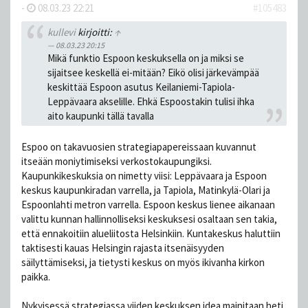
-
08.03.23 22:21
#105483
kullevi
kirjoitti:
↑
08.03.23 20:15
Mikä funktio Espoon keskuksella on ja miksi se
sijaitsee keskellä ei-mitään? Eikö olisi järkevämpää
keskittää Espoon asutus Keilaniemi-Tapiola-
Leppävaara akselille. Ehkä Espoostakin tulisi ihka
aito kaupunki tällä tavalla
Espoo on takavuosien strategiapapereissaan kuvannut
itseään moniytimiseksi verkostokaupungiksi.
Kaupunkikeskuksia on nimetty viisi: Leppävaara ja Espoon
keskus kaupunkiradan varrella, ja Tapiola, Matinkylä-Olari ja
Espoonlahti metron varrella. Espoon keskus lienee aikanaan
valittu kunnan hallinnolliseksi keskuksesi osaltaan sen takia,
että ennakoitiin alueliitosta Helsinkiin. Kuntakeskus haluttiin
taktisesti kauas Helsingin rajasta itsenäisyyden
säilyttämiseksi, ja tietysti keskus on myös ikivanha kirkon
paikka.
Nykyisessä strategiassa viiden keskuksen idea mainitaan heti