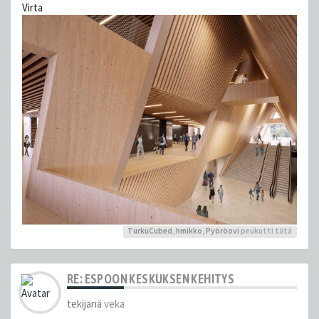
Virta
TurkuCubed
,
hmikko
,
Pyöröovi
peukutti tätä
RE: ESPOON KESKUKSEN KEHITYS
tekijänä
veka