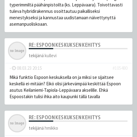
typerimmiltä päähänpistoilta (ks. Leppävaara). Toivottavasti
tuleva hybridirakennus osoittautuu paikalliseksi
menestykseksi ja kannustaa uudistamaan näivettynyttä
asemanpuoliskoaan.
RE: ESPOON KESKUKSEN KEHITYS
tekijänä
kullevi
-
08.03.23 20:15
#105480
Mikä funktio Espoon keskuksella on ja miksi se sijaitsee
keskellä ei-mitään? Eikö olisi järkevämpää keskittää Espoon
asutus Keilaniemi-Tapiola-Leppävaara akselille. Ehkä
Espoostakin tulisi ihka aito kaupunki tällä tavalla
RE: ESPOON KESKUKSEN KEHITYS
tekijänä
hmikko