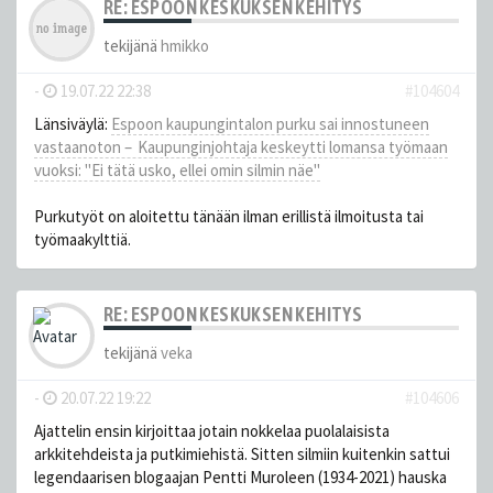
RE: ESPOON KESKUKSEN KEHITYS
tekijänä
hmikko
-
19.07.22 22:38
#104604
Länsiväylä:
Espoon kaupungintalon purku sai innostuneen
vastaanoton – Kaupunginjohtaja keskeytti lomansa työmaan
vuoksi: "Ei tätä usko, ellei omin silmin näe"
Purkutyöt on aloitettu tänään ilman erillistä ilmoitusta tai
työmaakylttiä.
RE: ESPOON KESKUKSEN KEHITYS
tekijänä
veka
-
20.07.22 19:22
#104606
Ajattelin ensin kirjoittaa jotain nokkelaa puolalaisista
arkkitehdeista ja putkimiehistä. Sitten silmiin kuitenkin sattui
legendaarisen blogaajan Pentti Muroleen (1934-2021) hauska