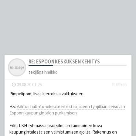
RE: ESPOON KESKUKSEN KEHITYS
tekijänä
hmikko
-
09.08.20 01:26
#100566
Pimpelipom, lisää kierroksia valitukseen.
HS:
Valitus hallinto-oikeuteen estää jälleen tyhjillään seisovan
Espoon kaupungintalon purkamisen
Edit: LKH-ryhmässä osui silmään tämmöinen kuva
kaupungintalosta sen valmistumisen ajoilta. Rakennus on