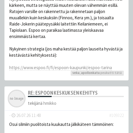
kärkeen, mutta se näyttää muuten olevan vähemmän esillä.
Ratojen varsille on rakennettu ja rakennetaan paljon
muuallekin kuin keskuksiin (Finnoo, Kera ym.), ja toisaalta
Raide-Jokerin päätepysäkki laitettiin Keilaniemeen, ei
Tapiolaan. Espoo on paraikaa laatimassa yleiskaavaa
ensimmäistä kertaa.
Nykyinen strategia (jos maha kestää paljon lauseita hyvästä ja
kestävästä kehityksestä):
https://www.espoo.fi/fi/espoon-kaupunki/espoo-tarina
veka
,
apollonkatu
peukutti tätä
RE: ESPOON KESKUKSEN KEHITYS
tekijänä
hmikko
-
26.07.26 11:48
#109322
Osui silmiin puolitoista kuukautta jälkikäteen tämmöinen: