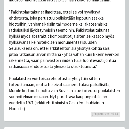
”Palkintolautakunta ilmoittaa, ettei se voi hyväksyä
ehdotusta, joka perustuu pelkästään loppuun saakka
hiottuihin, vanhanaikaisiin tai moderneiksi akateemisiksi
ratkaisuiksi jäykistyneisiin teemoihin. Palkintolautakunta
hylkää myös abstraktit kompositiot ja siten se katsoo myös
hylkäävänsä keinotekoisen monumentaalisuuden.
Seurauksena on, ettei arkkitehtonisia yksityiskohtia saisi
pitää ratkaisun arvon mittana - yhtä vähän kuin liikenneverkon
rakennetta, vaan päinvastoin niiden tulisi luontevasti johtua
ratkaisussa ehdotetusta yleisestä struktuurista.”
Puolalaisten voittoisaa ehdotusta ryhdyttiin sitten
toteuttamaan, mutta he eivät saaneet tukea paikallisilta,
Murole kertoo. Lopulta vain Suvelan alue toteutui puolalaisten
suunnitelman mukaan. Nyt purettava kaupungintalo on
vuodelta 1971 (arkkitehtitoimisto Castrén-Jauhiainen-
Nuuttila).
jfo
peukutti tätä