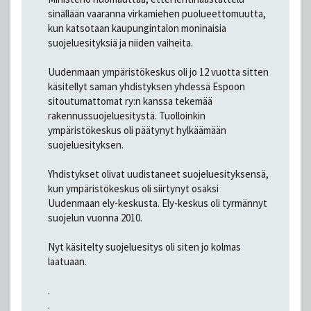
sinällään vaaranna virkamiehen puolueettomuutta,
kun katsotaan kaupungintalon moninaisia
suojeluesityksiä ja niiden vaiheita.
Uudenmaan ympäristökeskus oli jo 12 vuotta sitten
käsitellyt saman yhdistyksen yhdessä Espoon
sitoutumattomat ry:n kanssa tekemää
rakennussuojeluesitystä. Tuolloinkin
ympäristökeskus oli päätynyt hylkäämään
suojeluesityksen.
Yhdistykset olivat uudistaneet suojeluesityksensä,
kun ympäristökeskus oli siirtynyt osaksi
Uudenmaan ely-keskusta. Ely-keskus oli tyrmännyt
suojelun vuonna 2010.
Nyt käsitelty suojeluesitys oli siten jo kolmas
laatuaan.
.
.