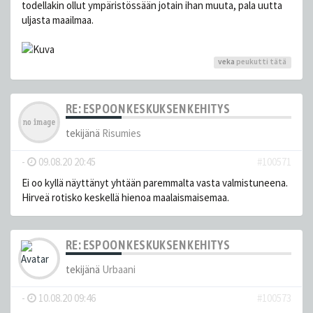
todellakin ollut ympäristössään jotain ihan muuta, pala uutta
uljasta maailmaa.
veka
peukutti tätä
RE: ESPOON KESKUKSEN KEHITYS
tekijänä
Risumies
-
09.08.20 20:45
#100571
Ei oo kyllä näyttänyt yhtään paremmalta vasta valmistuneena.
Hirveä rotisko keskellä hienoa maalaismaisemaa.
RE: ESPOON KESKUKSEN KEHITYS
tekijänä
Urbaani
-
10.08.20 09:46
#100573