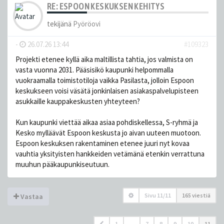
RE: ESPOON KESKUKSEN KEHITYS
tekijänä
Pyöröovi
-
26.07.26 13:44
#109323
Projekti etenee kyllä aika maltillista tahtia, jos valmista on
vasta vuonna 2031. Pääsisikö kaupunki helpommalla
vuokraamalla toimistotiloja vaikka Pasilasta, jolloin Espoon
keskukseen voisi väsätä jonkinlaisen asiakaspalvelupisteen
asukkaille kauppakeskusten yhteyteen?
Kun kaupunki viettää aikaa asiaa pohdiskellessa, S-ryhmä ja
Kesko mylläävät Espoon keskusta jo aivan uuteen muotoon.
Espoon keskuksen rakentaminen etenee juuri nyt kovaa
vauhtia yksityisten hankkeiden vetämänä etenkin verrattuna
muuhun pääkaupunkiseutuun.
Sivu
11
/
11
165 viestiä
Vastaa
1
…
7
8
9
10
11