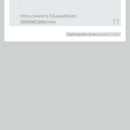
.
https://www.hs.fi/kaupunki/art-
2000006558060.html
highrisejonne
,
Domo
peukutti tätä