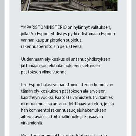
YMPÄRISTÖMINISTERIÖ on hylännyt valituksen,
jolla Pro Espoo -yhdistys pyrki edistämään Espoon
vanhan kaupungintalon suojelua
rakennusperintölain perusteella.
Uudenmaan ely-keskus oli antanut yhdistyksen
jättämään suojeluhakemukseen kielteisen
päätöksen viime vuonna.
Pro Espoo halusi ympäristöministeriön kumoavan
tämän ely-keskuksen päätöksen ala-arvoisen
käsittelyn vuoksi. Päätöstä valmistellut virkamies
oli muun muassa antanut lehtihaastattelun, jossa
hän kommentoi rakennussuojeluhakemuksen
aiheuttavan lisätöitä hallinnolle ja kiusaavan
virkamiehiä.
Ministeriö huomauttaa, ettei lehtihaastattelu