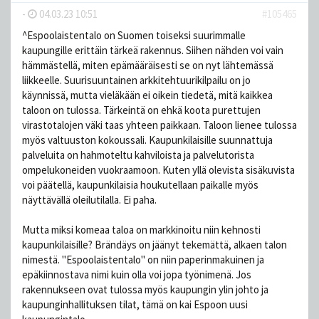
-
04.03.23 10:51
#105465
^Espoolaistentalo on Suomen toiseksi suurimmalle
kaupungille erittäin tärkeä rakennus. Siihen nähden voi vain
hämmästellä, miten epämääräisesti se on nyt lähtemässä
liikkeelle. Suurisuuntainen arkkitehtuurikilpailu on jo
käynnissä, mutta vieläkään ei oikein tiedetä, mitä kaikkea
taloon on tulossa. Tärkeintä on ehkä koota purettujen
virastotalojen väki taas yhteen paikkaan. Taloon lienee tulossa
myös valtuuston kokoussali. Kaupunkilaisille suunnattuja
palveluita on hahmoteltu kahviloista ja palvelutorista
ompelukoneiden vuokraamoon. Kuten yllä olevista sisäkuvista
voi päätellä, kaupunkilaisia houkutellaan paikalle myös
näyttävällä oleilutilalla. Ei paha.
Mutta miksi komeaa taloa on markkinoitu niin kehnosti
kaupunkilaisille? Brändäys on jäänyt tekemättä, alkaen talon
nimestä. "Espoolaistentalo" on niin paperinmakuinen ja
epäkiinnostava nimi kuin olla voi jopa työnimenä. Jos
rakennukseen ovat tulossa myös kaupungin ylin johto ja
kaupunginhallituksen tilat, tämä on kai Espoon uusi