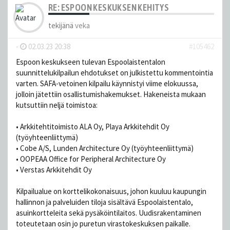
RE: ESPOON KESKUKSEN KEHITYS
tekijänä
veka
-
02.03.23 20:38
#105462
Espoon keskukseen tulevan Espoolaistentalon
suunnittelukilpailun ehdotukset on julkistettu kommentointia
varten. SAFA-vetoinen kilpailu käynnistyi viime elokuussa,
jolloin jätettiin osallistumishakemukset. Hakeneista mukaan
kutsuttiin neljä toimistoa:
• Arkkitehtitoimisto ALA Oy, Playa Arkkitehdit Oy
(työyhteenliittymä)
• Cobe A/S, Lunden Architecture Oy (työyhteenliittymä)
• OOPEAA Office for Peripheral Architecture Oy
• Verstas Arkkitehdit Oy
Kilpailualue on korttelikokonaisuus, johon kuuluu kaupungin
hallinnon ja palveluiden tiloja sisältävä Espoolaistentalo,
asuinkortteleita sekä pysäköintilaitos. Uudisrakentaminen
toteutetaan osin jo puretun virastokeskuksen paikalle.