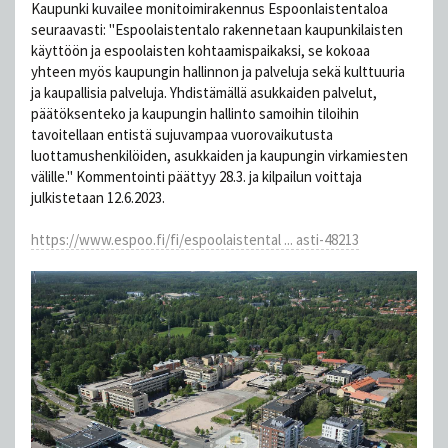
Kaupunki kuvailee monitoimirakennus Espoonlaistentaloa
seuraavasti: "Espoolaistentalo rakennetaan kaupunkilaisten
käyttöön ja espoolaisten kohtaamispaikaksi, se kokoaa
yhteen myös kaupungin hallinnon ja palveluja sekä kulttuuria
ja kaupallisia palveluja. Yhdistämällä asukkaiden palvelut,
päätöksenteko ja kaupungin hallinto samoihin tiloihin
tavoitellaan entistä sujuvampaa vuorovaikutusta
luottamushenkilöiden, asukkaiden ja kaupungin virkamiesten
välille." Kommentointi päättyy 28.3. ja kilpailun voittaja
julkistetaan 12.6.2023.
https://www.espoo.fi/fi/espoolaistental ... asti-48213