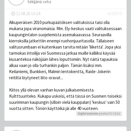
tekijänä
veka
-
11.08.20 10:24
#100579
Alkuperäisen 2010 purkupäätöksen valituksissa taisi olla
mukana jopa viranomaisia. Mm. Ely-keskus vaati valituksessaan
kaupungintalon suojelemista asemakaavassa. Seuraavilla
kierroksilla jatkettiin enempi ruohonjuuritasolla. Tällaiseen
valitusrumbaan ei kuitenkaan tarvita mitään 'liikettä'. Jopa yksi
tarmokas intoilija voi Suomessa jatkaa muille kalliiksi käyvää
kiusantekoa näköjään lähes loputtomiin. Nyt näitä tapauksia
alkaa vaan jo olla turhankin paljon. Tämän lisäksi mm.
Keilaniemi, Bunkkeri, Malmin lentokenttä, Raide-Jokerin
reitiltä löytyneet liito-oravat...
Kiitos yllä olevan vanhan kuvan julkaisemisesta.
Kultttuuriteko. Kukapa uskoisi, että tässä on Suomen toiseksi
suurimman kaupungin (silloin vielä kauppalan) 'keskus' vain 50
vuotta sitten. Tönön käyttöikä jäi alle 40 vuoteen.
highrisejonne
peukutti tätä