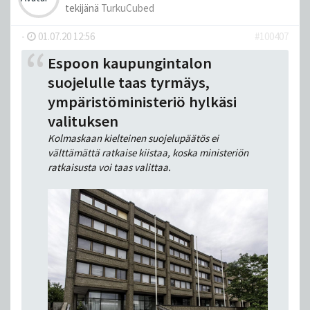
tekijänä
TurkuCubed
-
01.07.20 12:56
#100407
Espoon kaupungintalon
suojelulle taas tyrmäys,
ympäristöministeriö hylkäsi
valituksen
Kolmaskaan kielteinen suojelupäätös ei
välttämättä ratkaise kiistaa, koska ministeriön
ratkaisusta voi taas valittaa.