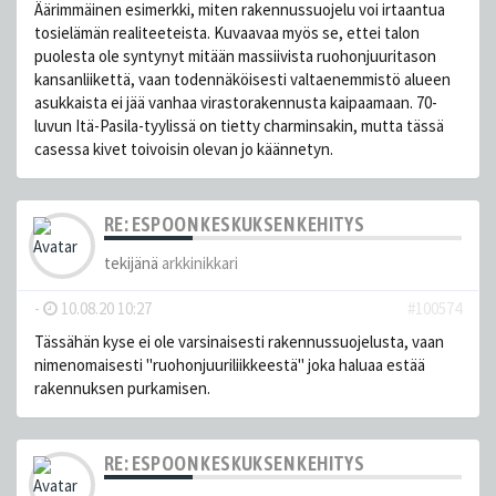
Äärimmäinen esimerkki, miten rakennussuojelu voi irtaantua
tosielämän realiteeteista. Kuvaavaa myös se, ettei talon
puolesta ole syntynyt mitään massiivista ruohonjuuritason
kansanliikettä, vaan todennäköisesti valtaenemmistö alueen
asukkaista ei jää vanhaa virastorakennusta kaipaamaan. 70-
luvun Itä-Pasila-tyylissä on tietty charminsakin, mutta tässä
casessa kivet toivoisin olevan jo käännetyn.
RE: ESPOON KESKUKSEN KEHITYS
tekijänä
arkkinikkari
-
10.08.20 10:27
#100574
Tässähän kyse ei ole varsinaisesti rakennussuojelusta, vaan
nimenomaisesti "ruohonjuuriliikkeestä" joka haluaa estää
rakennuksen purkamisen.
RE: ESPOON KESKUKSEN KEHITYS