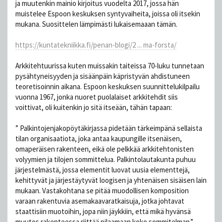
ja muutenkin mainio kirjoitus vuodelta 2017, jossa hän
muistelee Espoon keskuksen syntyvaiheita, joissa oli itsekin
mukana. Suosittelen lämpimästi lukaisemaaan tämän.
https://kuntatekniikka.fi/penan-blogi/2 ... ma-forsta/
Arkkitehtuurissa kuten muissakin taiteissa 70-luku tunnetaan
pysähtyneisyyden ja sisäänpäin käpristyvän ahdistuneen
teoretisoinnin aikana. Espoon keskuksen suunnittelukilpailu
vuonna 1967, jonka nuoret puolalaiset arkkitehdit siis
voittivat, oli kuitenkin jo sitä itseään, tähän tapaan:
” Palkintojenjakopöytäkirjassa pidetään tärkeimpänä sellaista
tilan organisaatiota, joka antaa kaupungille itsenäisen,
omaperäisen rakenteen, eikä ole pelkkää arkkitehtonisten
volyymien ja tilojen sommittelua. Palkintolautakunta puhuu
järjestelmästä, jossa elementit luovat uusia elementtejä,
kehittyvät ja järjestäytyvät loogisen ja yhtenäisen sisäisen lain
mukaan. Vastakohtana se pitää muodollisen komposition
varaan rakentuvia asemakaavaratkaisuja, jotka johtavat
staattisiin muotoihin, jopa niin jäykkiin, että mikä hyvänsä
muutos rakenteessa riittää pilaamaan koko sommitelman.”