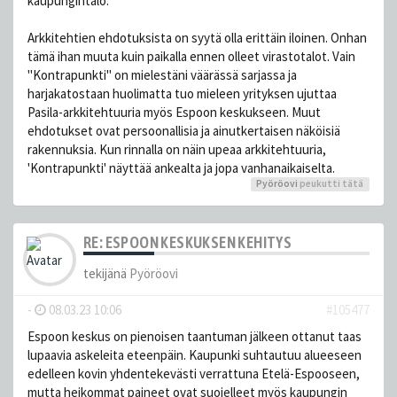
kaupungintalo.
Arkkitehtien ehdotuksista on syytä olla erittäin iloinen. Onhan
tämä ihan muuta kuin paikalla ennen olleet virastotalot. Vain
"Kontrapunkti" on mielestäni väärässä sarjassa ja
harjakatostaan huolimatta tuo mieleen yrityksen ujuttaa
Pasila-arkkitehtuuria myös Espoon keskukseen. Muut
ehdotukset ovat persoonallisia ja ainutkertaisen näköisiä
rakennuksia. Kun rinnalla on näin upeaa arkkitehtuuria,
'Kontrapunkti' näyttää ankealta ja jopa vanhanaikaiselta.
Pyöröovi
peukutti tätä
RE: ESPOON KESKUKSEN KEHITYS
tekijänä
Pyöröovi
-
08.03.23 10:06
#105477
Espoon keskus on pienoisen taantuman jälkeen ottanut taas
lupaavia askeleita eteenpäin. Kaupunki suhtautuu alueeseen
edelleen kovin yhdentekevästi verrattuna Etelä-Espooseen,
mutta heikommat paineet ovat suojelleet myös kaupungin