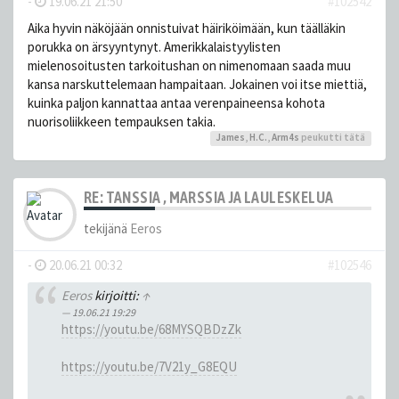
-
19.06.21 21:50
#102542
Aika hyvin näköjään onnistuivat häiriköimään, kun täälläkin
porukka on ärsyyntynyt. Amerikkalaistyylisten
mielenosoitusten tarkoitushan on nimenomaan saada muu
kansa narskuttelemaan hampaitaan. Jokainen voi itse miettiä,
kuinka paljon kannattaa antaa verenpaineensa kohota
nuorisoliikkeen tempauksen takia.
James
,
H.C.
,
Arm4s
peukutti tätä
RE: TANSSIA , MARSSIA JA LAULESKELUA
tekijänä
Eeros
-
20.06.21 00:32
#102546
Eeros
kirjoitti:
↑
19.06.21 19:29
https://youtu.be/68MYSQBDzZk
https://youtu.be/7V21y_G8EQU