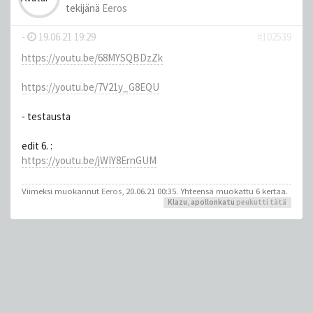
tekijänä
Eeros
-
19.06.21 19:29
#102539
https://youtu.be/68MYSQBDzZk
https://youtu.be/7V21y_G8EQU
- testausta
edit 6. :
https://youtu.be/jWIY8ErnGUM
Viimeksi muokannut
Eeros
, 20.06.21 00:35. Yhteensä muokattu 6 kertaa.
Klazu
,
apollonkatu
peukutti tätä