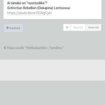
Ai tämäkö on "nuorisoliike"?
Extinction Rebellion (Elokapina) Lontoossa:
https://youtu.be/or7D3VgCysI
Sivu
1
/
1
4 viestiä
Vastaa
Palaa sivulle “Hiekkalaatikko / Sandbox”