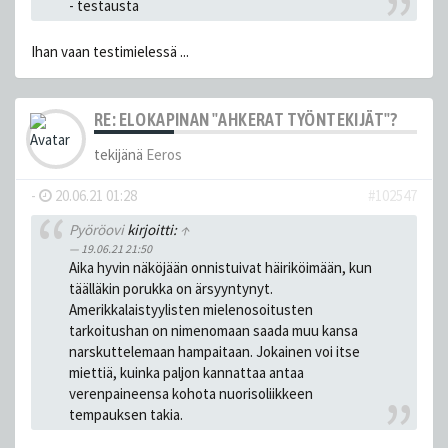
- testausta
Ihan vaan testimielessä ...
RE: ELOKAPINAN "AHKERAT TYÖNTEKIJÄT"?
tekijänä
Eeros
-
20.06.21 01:28
#102547
Pyöröovi
kirjoitti:
↑
19.06.21 21:50
Aika hyvin näköjään onnistuivat häiriköimään, kun
täälläkin porukka on ärsyyntynyt.
Amerikkalaistyylisten mielenosoitusten
tarkoitushan on nimenomaan saada muu kansa
narskuttelemaan hampaitaan. Jokainen voi itse
miettiä, kuinka paljon kannattaa antaa
verenpaineensa kohota nuorisoliikkeen
tempauksen takia.