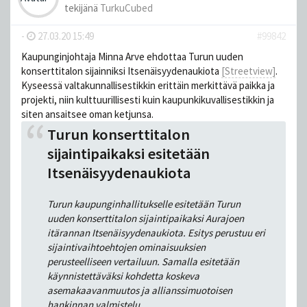
tekijänä
TurkuCubed
-
27.03.20 15:49
#99842
Kaupunginjohtaja Minna Arve ehdottaa Turun uuden
konserttitalon sijainniksi Itsenäisyydenaukiota
[Streetview]
.
Kyseessä valtakunnallisestikkin erittäin merkittävä paikka ja
projekti, niin kulttuurillisesti kuin kaupunkikuvallisestikkin ja
siten ansaitsee oman ketjunsa.
Turun konserttitalon
sijaintipaikaksi esitetään
Itsenäisyydenaukiota
Turun kaupunginhallitukselle esitetään Turun
uuden konserttitalon sijaintipaikaksi Aurajoen
itärannan Itsenäisyydenaukiota. Esitys perustuu eri
sijaintivaihtoehtojen ominaisuuksien
perusteelliseen vertailuun. Samalla esitetään
käynnistettäväksi kohdetta koskeva
asemakaavanmuutos ja allianssimuotoisen
hankinnan valmistelu.