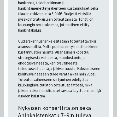
hankinnat, taidehankinnan ja
hankintamenettelyrakenteen kustannukset sekä
tilaajan riskivarausta 5,9 M€. Budjetti ei sisällä
pysäköintiratkaisujen toteuttamista. Tontti on
kaupungin omistuksessa, joten siihen ei liity
hankintakuluja.
Uudisrakennushanke esitetään toteutettavaksi
allianssimallilla. Mallia puoltaa erityisesti hankkeen
kustannusten hallinta. Allianssimalli koostuu
strategisesta vaiheesta, muodostamis- ja
ehdotusvaiheesta, kehitysvaiheesta,
toteutusvaiheesta ja jälkivastuusta. Kaksiosaiseen
kehitysvaiheeseen tulee varata aikaa noin vuosi.
Toteutusvaiheeseen siirtyminen edellyttää
kaupunginvaltuuston toteutuspäätöstä, mikä
jälkeen rakennus olisi otettavissa käyttöön noin 2,5
vuoden kuluttua.
Nykyisen konserttitalon sekä
Aninkaistenkatu 7–9:n tuleva