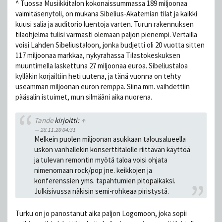
^ Tuossa Musiikkitalon kokonaissummassa 189 miljoonaa
vaimitäsenytoli, on mukana Sibelius-Akatemian tilat ja kaikki
kuusi salia ja auditorio luentoja varten. Turun rakennuksen
tilaohjelma tulisi varmasti olemaan paljon pienempi. Vertailla
voisi Lahden Sibeliustaloon, jonka budjetti oli 20 vuotta sitten
117 miljoonaa markkaa, nykyrahassa Tilastokeskuksen
muuntimella laskettuna 27 miljoonaa euroa. Sibeliustaloa
kylläkin korjailtiin heti uutena, ja tänä vuonna on tehty
useamman miljoonan euron remppa. Siinä mm. vaihdettiin
pääsalin istuimet, mun silmääni aika nuorena.
Tande
kirjoitti:
↑
28.11.20 04:31
Melkein puolen miljoonan asukkaan talousalueella
uskon vanhallekin konserttitalolle riittävän käyttöä
ja tulevan remontin myötä taloa voisi ohjata
nimenomaan rock/pop jne. keikkojen ja
konferenssien yms. tapahtumien pitopaikaksi.
Julkisivussa näkisin semi-rohkeaa piristystä.
Turku on jo panostanut aika paljon Logomoon, joka sopii