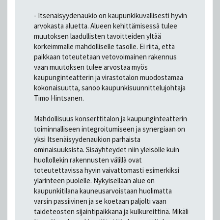
- Itsenäisyydenaukio on kaupunkikuvallisesti hyvin
arvokasta aluetta. Alueen kehittämisessä tulee
muutoksen laadullisten tavoitteiden yltää
korkeimmalle mahdolliselle tasolle. Ei riitä, että
paikkaan toteutetaan vetovoimainen rakennus
vaan muutoksen tulee arvostaa myös
kaupunginteatterin ja virastotalon muodostamaa
kokonaisuutta, sanoo kaupunkisuunnittelujohtaja
Timo Hintsanen.
Mahdollisuus konserttitalon ja kaupunginteatterin
toiminnalliseen integroitumiseen ja synergiaan on
yksi Itsenäisyydenaukion parhaista
ominaisuuksista. Sisäyhteydet niin yleisölle kuin
huollollekin rakennusten välillä ovat
toteutettavissa hyvin vaivattomasti esimerkiksi
ylärinteen puolelle. Nykyisellään alue on
kaupunkitilana kauneusarvoistaan huolimatta
varsin passiivinen ja se koetaan paljolti vaan
taideteosten sijaintipaikkana ja kulkureittinä. Mikäli