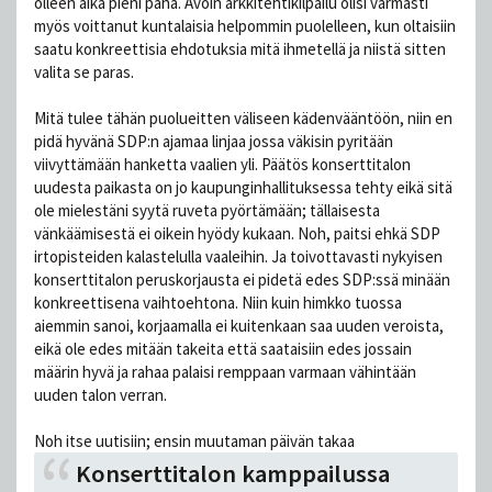
olleen aika pieni paha. Avoin arkkitehtikilpailu olisi varmasti
myös voittanut kuntalaisia helpommin puolelleen, kun oltaisiin
saatu konkreettisia ehdotuksia mitä ihmetellä ja niistä sitten
valita se paras.
Mitä tulee tähän puolueitten väliseen kädenvääntöön, niin en
pidä hyvänä SDP:n ajamaa linjaa jossa väkisin pyritään
viivyttämään hanketta vaalien yli. Päätös konserttitalon
uudesta paikasta on jo kaupunginhallituksessa tehty eikä sitä
ole mielestäni syytä ruveta pyörtämään; tällaisesta
vänkäämisestä ei oikein hyödy kukaan. Noh, paitsi ehkä SDP
irtopisteiden kalastelulla vaaleihin. Ja toivottavasti nykyisen
konserttitalon peruskorjausta ei pidetä edes SDP:ssä minään
konkreettisena vaihtoehtona. Niin kuin himkko tuossa
aiemmin sanoi, korjaamalla ei kuitenkaan saa uuden veroista,
eikä ole edes mitään takeita että saataisiin edes jossain
määrin hyvä ja rahaa palaisi remppaan varmaan vähintään
uuden talon verran.
Noh itse uutisiin; ensin muutaman päivän takaa
Konserttitalon kamppailussa