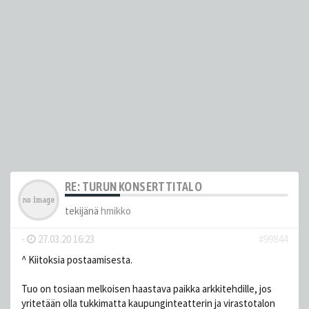
RE: TURUN KONSERTTITALO
tekijänä
hmikko
-
27.03.20 16:23
#99844
^ Kiitoksia postaamisesta.
Tuo on tosiaan melkoisen haastava paikka arkkitehdille, jos
yritetään olla tukkimatta kaupunginteatterin ja virastotalon