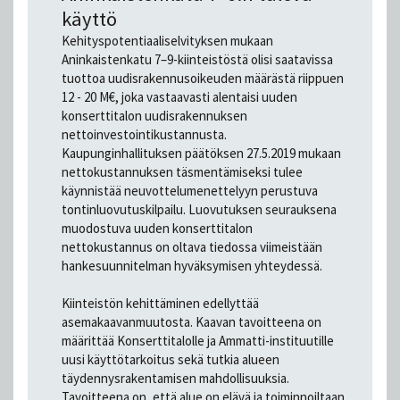
käyttö
Kehityspotentiaaliselvityksen mukaan
Aninkaistenkatu 7–9-kiinteistöstä olisi saatavissa
tuottoa uudisrakennusoikeuden määrästä riippuen
12 - 20 M€, joka vastaavasti alentaisi uuden
konserttitalon uudisrakennuksen
nettoinvestointikustannusta.
Kaupunginhallituksen päätöksen 27.5.2019 mukaan
nettokustannuksen täsmentämiseksi tulee
käynnistää neuvottelumenettelyyn perustuva
tontinluovutuskilpailu. Luovutuksen seurauksena
muodostuva uuden konserttitalon
nettokustannus on oltava tiedossa viimeistään
hankesuunnitelman hyväksymisen yhteydessä.
Kiinteistön kehittäminen edellyttää
asemakaavanmuutosta. Kaavan tavoitteena on
määrittää Konserttitalolle ja Ammatti-instituutille
uusi käyttötarkoitus sekä tutkia alueen
täydennysrakentamisen mahdollisuuksia.
Tavoitteena on, että alue on elävä ja toiminnoiltaan