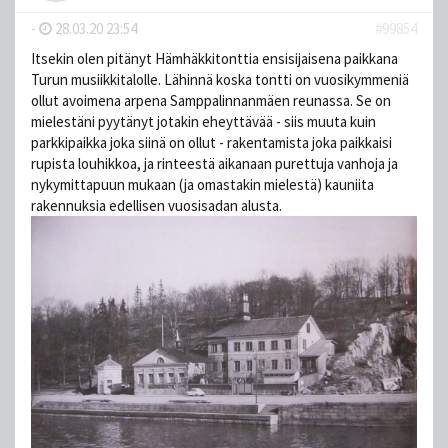
-
28.03.20 23:54
#99854
Itsekin olen pitänyt Hämhäkkitonttia ensisijaisena paikkana
Turun musiikkitalolle. Lähinnä koska tontti on vuosikymmeniä
ollut avoimena arpena Samppalinnanmäen reunassa. Se on
mielestäni pyytänyt jotakin eheyttävää - siis muuta kuin
parkkipaikka joka siinä on ollut - rakentamista joka paikkaisi
rupista louhikkoa, ja rinteestä aikanaan purettuja vanhoja ja
nykymittapuun mukaan (ja omastakin mielestä) kauniita
rakennuksia edellisen vuosisadan alusta.