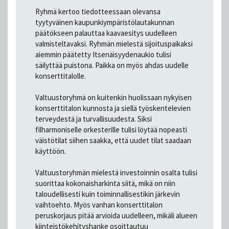
Ryhmä kertoo tiedotteessaan olevansa
tyytyväinen kaupunkiympäristölautakunnan
päätökseen palauttaa kaavaesitys uudelleen
valmisteltavaksi. Ryhmän mielestä sijoituspaikaksi
aiemmin päätetty Itsenäisyydenaukio tulisi
säilyttää puistona. Paikka on myös ahdas uudelle
konserttitalolle.
Valtuustoryhmä on kuitenkin huolissaan nykyisen
konserttitalon kunnosta ja siellä työskentelevien
terveydestä ja turvallisuudesta. Siksi
filharmoniselle orkesterille tulisi löytää nopeasti
väistötilat siihen saakka, että uudet tilat saadaan
käyttöön.
Valtuustoryhmän mielestä investoinnin osalta tulisi
suorittaa kokonaisharkinta siitä, mikä on niin
taloudellisesti kuin toiminnallisestikin järkevin
vaihtoehto. Myös vanhan konserttitalon
peruskorjaus pitää arvioida uudelleen, mikäli alueen
kiinteistökehityshanke osoittautuu