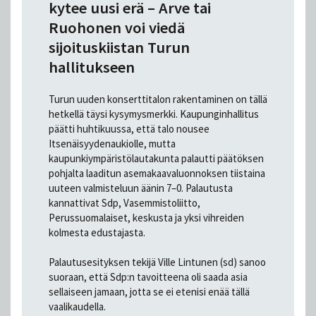
kytee uusi erä – Arve tai
Ruohonen voi viedä
sijoituskiistan Turun
hallitukseen
Turun uuden konserttitalon rakentaminen on tällä
hetkellä täysi kysymysmerkki. Kaupunginhallitus
päätti huhtikuussa, että talo nousee
Itsenäisyydenaukiolle, mutta
kaupunkiympäristölautakunta palautti päätöksen
pohjalta laaditun asemakaavaluonnoksen tiistaina
uuteen valmisteluun äänin 7–0. Palautusta
kannattivat Sdp, Vasemmistoliitto,
Perussuomalaiset, keskusta ja yksi vihreiden
kolmesta edustajasta.
Palautusesityksen tekijä Ville Lintunen (sd) sanoo
suoraan, että Sdp:n tavoitteena oli saada asia
sellaiseen jamaan, jotta se ei etenisi enää tällä
vaalikaudella.