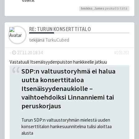
hmikko
,
James
peukutti tätä
RE: TURUN KONSERTTITALO
tekijänä
TurkuCubed
-
27.11.20 18:34
#101261
Vastatuuli Itsenäisyydenpuiston hankkeelle jatkuu
SDP:n valtuustoryhmä ei halua
uutta konserttitaloa
Itsenäisyydenaukiolle –
vaihtoehdoiksi Linnanniemi tai
peruskorjaus
Turun SDP:n valtuustoryhmän mielestä uuden
konserttitalon hankesuunnitelma tulisi aloittaa
alusta