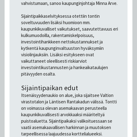
vahvistumaan, sanoo kaupunginjohtaja Minna Arve.
Sijaintipaikkaselvityksessa otettiin tontin
soveltuvuuden lisäksi huomioon mm.
kaupunkikuvalliset vaikutukset, saavutettavuus eri
kulkumuodoilla, rakentamiskelpoisuus,
investointihankkeen nettokustannukset ja
kytkentä kaupunginvaltuuston hyväksymiin
visiolinjauksiin. Lisäksi esitykseen ovat
vaikuttaneet oleellisesti riskiarviot
investointikustannusten ja hankeaikataulujen
pitävyyden osalta.
Sijaintipaikan edut
Itsenäisyydenaukio on alue, joka sijaitsee Valtion
virastotalon ja Läntisen Rantakadun välissä. Tontti
on voimassa olevan asemakaavan perusteella
kaupunkikuvallisesti arvokkaaksi määriteltyä
puistoaluetta. Sijaintipaikaksi valikoituessaan se
vaatii asemakaavallisen harkinnan ja muutoksen
tarpeellisessa laajuudessa korttelialueeksi.