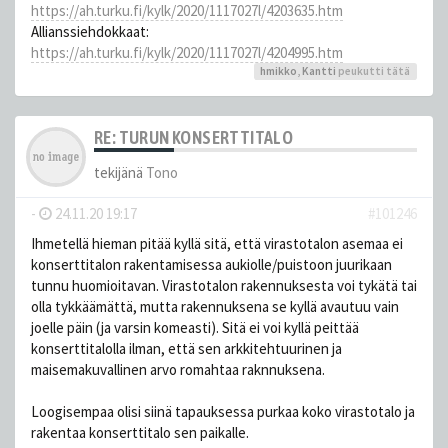
https://ah.turku.fi/kylk/2020/1117027l/4203635.htm
Allianssiehdokkaat:
https://ah.turku.fi/kylk/2020/1117027l/4204995.htm
hmikko
,
Kantti
peukutti tätä
RE: TURUN KONSERTTITALO
tekijänä
Tono
-
24.11.20 19:17
#101246
Ihmetellä hieman pitää kyllä sitä, että virastotalon asemaa ei
konserttitalon rakentamisessa aukiolle/puistoon juurikaan
tunnu huomioitavan. Virastotalon rakennuksesta voi tykätä tai
olla tykkäämättä, mutta rakennuksena se kyllä avautuu vain
joelle päin (ja varsin komeasti). Sitä ei voi kyllä peittää
konserttitalolla ilman, että sen arkkitehtuurinen ja
maisemakuvallinen arvo romahtaa raknnuksena.
Loogisempaa olisi siinä tapauksessa purkaa koko virastotalo ja
rakentaa konserttitalo sen paikalle.