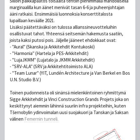
Silloin paikkapäätös toisaalta tehtiin pienimmällä mahdollisella
marginaalilla kun äänet menivät tasan 6-6 ja puheenjohtajan
ääni ratkaisi. Ensimmäisiä luonnoksia konserttitalosta
lupaillaan keväälle 2021.
Lisäksi päätettäväksi on tulossa allianssineuvotteluihin
osallistuvat tahot. Yhteensä seitsemän hakemusta saatiin,
joista kaksi putosi pois. Jäljelle jääneet ehdokkaat ovat:
- ''Aural'' (Skanska ja Arkkitehdit Kontukoski)
- ''Harmonia'' (Hartela ja PES-Arkkitehdit)
- ''LujaJKMM'' (Lujatalo ja JKMM Arkkitehdit)
- ''SRV-ALA'' (SRV ja Arkkitehtitoimisto ALA)
- ''Team Lunar'' (YIT, Lundén Architecture ja Van Berkel en Bos
U.N. Studio B.V.)
Toinen pudonneista oli sinänsä mielenkiintoinen ryhmittymä
Sigge Arkkitehdit ja Vinci Construction Grands Projets joka on
keskittynyt aiemmin lähinnä suuriin infra projekteihin, kuten
Tšernobylin ydinvoimalan uusi suojakuori ja Tanskan ja Saksan
välinen
Femernin tunneli.