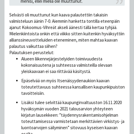
menisi, ellei mieliä ole muuttunut.
Selvästi oli muuttunut kun kaava palautettiin takaisin
valmisteluun äänin 7-0. Aiemmin hanketta tontilla eteenpäin
ajanut Kokoomus-Vihreät akseli äänesti tällä kertaa tyhjää.
Mielenkiintoista onkin että viikko sitten kuitenkin hyväksyttiin
allianssineuvotteluiden eteneminen, miten mahtaa kaavan
palautus vaikuttaa siihen?
Palautuksen perustelut:
Alueen liikennejärjestelyiden toimivuudesta
kokonaisuutena ja suhteessa valmisteilla olevaan
yleiskaavaan ei saa riittävää käsitystä.
Epäselvää on myös Itsenäisyydenaukion kaavan
toteutettavuus suhteessa kansallisen kaupunkipuiston
tavoitteisiin.
Lisäksi tulee selvittää kaupunginvaltuuston 16.11.2020
hyväksymän vuoden 2021 talousarvion yhteyteen
kirjatun lausekkeen: ”täydennysrakentamisohjelman
toteuttamisessa varmistetaan merkittävien virkistys- ja
luontoarvojen säilyminen” sitovuus kyseisen kaavan
osalta.