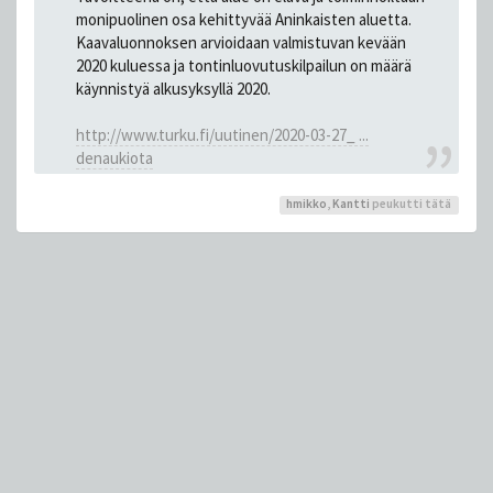
monipuolinen osa kehittyvää Aninkaisten aluetta.
Kaavaluonnoksen arvioidaan valmistuvan kevään
2020 kuluessa ja tontinluovutuskilpailun on määrä
käynnistyä alkusyksyllä 2020.
http://www.turku.fi/uutinen/2020-03-27_ ...
denaukiota
hmikko
,
Kantti
peukutti tätä