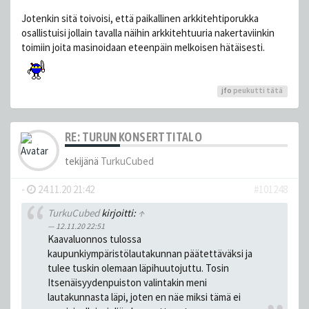
Jotenkin sitä toivoisi, että paikallinen arkkitehtiporukka
osallistuisi jollain tavalla näihin arkkitehtuuria nakertaviinkin
toimiin joita masinoidaan eteenpäin melkoisen hätäisesti.
jfo
peukutti tätä
RE: TURUN KONSERTTITALO
tekijänä
TurkuCubed
-
24.11.20 21:42
#101248
TurkuCubed
kirjoitti:
↑
12.11.20 22:51
Kaavaluonnos tulossa
kaupunkiympäristölautakunnan päätettäväksi ja
tulee tuskin olemaan läpihuutojuttu. Tosin
Itsenäisyydenpuiston valintakin meni
lautakunnasta läpi, joten en näe miksi tämä ei