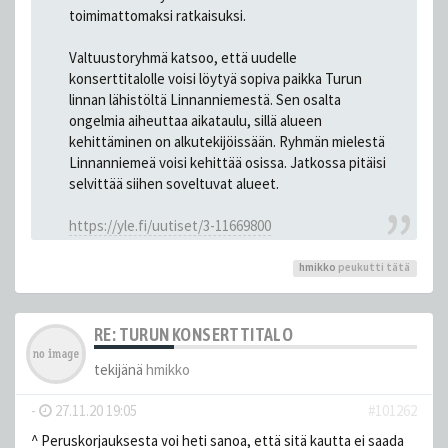
toimimattomaksi ratkaisuksi.
Valtuustoryhmä katsoo, että uudelle
konserttitalolle voisi löytyä sopiva paikka Turun
linnan lähistöltä Linnanniemestä. Sen osalta
ongelmia aiheuttaa aikataulu, sillä alueen
kehittäminen on alkutekijöissään. Ryhmän mielestä
Linnanniemeä voisi kehittää osissa. Jatkossa pitäisi
selvittää siihen soveltuvat alueet.
https://yle.fi/uutiset/3-11669800
hmikko
peukutti tätä
RE: TURUN KONSERTTITALO
tekijänä
hmikko
-
27.11.20 19:05
#101262
^ Peruskorjauksesta voi heti sanoa, että sitä kautta ei saada