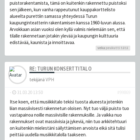
puistorakentamista, tämä on kuitenkin rakennettu puistoksi
sen jälkeen, kun vanha rappeutunut kauppakorttelisto
alueelta purettiin samassa yhteydessä Turun
kaupunginteatterin rakentamisen kanssa 1960-luvun alussa.
Arvokkaan asian vuoksi olen kyllä valmis nielemään sen, että
tilalle rakennetaan jotakin ylevää ja kaupungin kulttuuria
edistävää, kaunista ja innoittavaa.
veka
peukutti tätä
RE: TURUN KONSERTTITALO
tekijänä
VPH
-
31.03.20 13:50
#99869
Itse koen, että musiikkitalo tekisi tuosta alueesta jotenkin
liian massiivisesti rakennetun oloisen. Nyt tuo väljä puisto tuo
vastapainoa noille massiivisille rakennuksille. Ja vaikka nuo
rakennukset ovat massiivisia ja jykeviä, niin tuo arkkitehtuuri
on kuitenkin mielestäni säilyttämisen arvoista eikä sitä tulisi
peittää uudella musiikkitalolla taakseen.