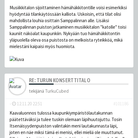
Musiikkitalon sijoittaminen hämähäkkitontille voisi esimerkiksi
hyödyntää tilankäytössään kalliota. Uskoisin, että tilat olisi
mahdollista louhia osittain Samppalinnan alle. Lisäksi
Samppalinnan puiston jatkaminen musiikkitalon "katolle" toisi
kauniit näköalat kaupunkiin. Nykyään tuo hämähäkkitontin
yläpuolella oleva osa puistosta on melkoista ryteikköä, mikä
mielestäni kaipaisi myös huomiota.
RE: TURUN KONSERTTITALO
tekijänä
TurkuCubed
-
12.11.20 22:51
#101186
Kaavaluonnos tulossa kaupunkiympäristölautakunnan
päätettäväksi ja tulee tuskin olemaan läpihuutojuttu. Tosin
Itsenäisyydenpuiston valintakin meni lautakunnasta läpi,
joten en näe miksi tämä ei menisi, ellei mieliä ole muuttunut.