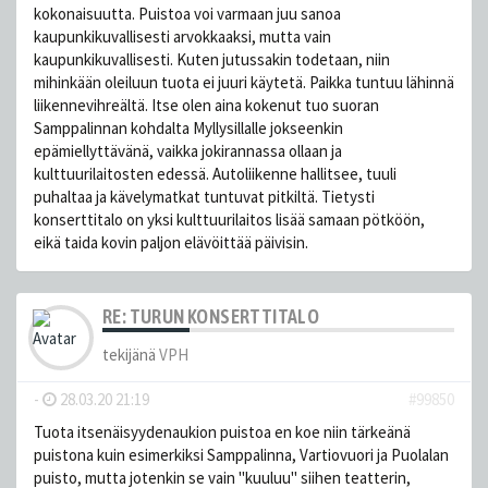
kokonaisuutta. Puistoa voi varmaan juu sanoa
kaupunkikuvallisesti arvokkaaksi, mutta vain
kaupunkikuvallisesti. Kuten jutussakin todetaan, niin
mihinkään oleiluun tuota ei juuri käytetä. Paikka tuntuu lähinnä
liikennevihreältä. Itse olen aina kokenut tuo suoran
Samppalinnan kohdalta Myllysillalle jokseenkin
epämiellyttävänä, vaikka jokirannassa ollaan ja
kulttuurilaitosten edessä. Autoliikenne hallitsee, tuuli
puhaltaa ja kävelymatkat tuntuvat pitkiltä. Tietysti
konserttitalo on yksi kulttuurilaitos lisää samaan pötköön,
eikä taida kovin paljon elävöittää päivisin.
RE: TURUN KONSERTTITALO
tekijänä
VPH
-
28.03.20 21:19
#99850
Tuota itsenäisyydenaukion puistoa en koe niin tärkeänä
puistona kuin esimerkiksi Samppalinna, Vartiovuori ja Puolalan
puisto, mutta jotenkin se vain "kuuluu" siihen teatterin,