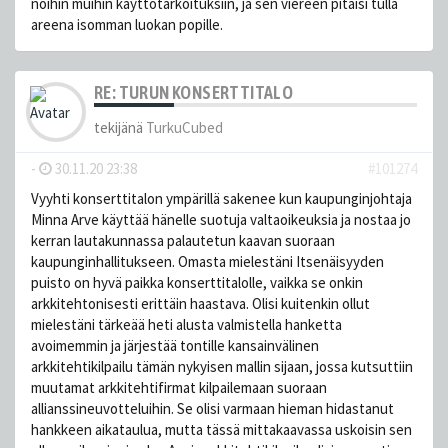
noihin muihin käyttötarkoituksiin, ja sen viereen pitäisi tulla
areena isomman luokan popille.
RE: TURUN KONSERTTITALO
tekijänä
TurkuCubed
-
30.11.20 23:38
#101274
Vyyhti konserttitalon ympärillä sakenee kun kaupunginjohtaja
Minna Arve käyttää hänelle suotuja valtaoikeuksia ja nostaa jo
kerran lautakunnassa palautetun kaavan suoraan
kaupunginhallitukseen. Omasta mielestäni Itsenäisyyden
puisto on hyvä paikka konserttitalolle, vaikka se onkin
arkkitehtonisesti erittäin haastava. Olisi kuitenkin ollut
mielestäni tärkeää heti alusta valmistella hanketta
avoimemmin ja järjestää tontille kansainvälinen
arkkitehtikilpailu tämän nykyisen mallin sijaan, jossa kutsuttiin
muutamat arkkitehtifirmat kilpailemaan suoraan
allianssineuvotteluihin. Se olisi varmaan hieman hidastanut
hankkeen aikataulua, mutta tässä mittakaavassa uskoisin sen