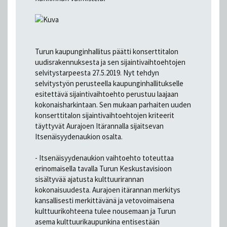
Turun kaupunginhallitus päätti konserttitalon
uudisrakennuksesta ja sen sijaintivaihtoehtojen
selvitystarpeesta 27.5.2019. Nyt tehdyn
selvitystyön perusteella kaupunginhallitukselle
esitettävä sijaintivaihtoehto perustuu laajaan
kokonaisharkintaan. Sen mukaan parhaiten uuden
konserttitalon sijaintivaihtoehtojen kriteerit
täyttyvät Aurajoen Itärannalla sijaitsevan
Itsenäisyydenaukion osalta.
- Itsenäisyydenaukion vaihtoehto toteuttaa
erinomaisella tavalla Turun Keskustavisioon
sisältyvää ajatusta kulttuurirannan
kokonaisuudesta. Aurajoen itärannan merkitys
kansallisesti merkittävänä ja vetovoimaisena
kulttuurikohteena tulee nousemaan ja Turun
asema kulttuurikaupunkina entisestään