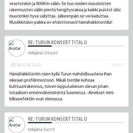
virastotalon ja WAM:in väliin. Se tuo noiden massiivisten
rakennusten väliin pientä hengitysrakoa ja kaikki puistot olisi
muutenkin hyvä säilyttää. Jälkeenpäin se voi kaduttaa.
Musiikkitalon paikka on ehdottomasti hämähäkkitontilla!
RE: TURUN KONSERTTITALO
tekijänä
Urbaani
-
28.03.20 23:30
#99853
Hämähäkkitontin näen kyllä Turun mahdollisuutena ihan
oikeaan profiilinnostoon. Mikäli tontille kohoaa
kulttuurirakennus, toivon lopputuloksen olevan jotain
totaalisen ennennäkemätöntä Suomessa. -Ainekset mini-
bilbaoefektiin ovat olemassa.
RE: TURUN KONSERTTITALO
tekijänä
Kantti