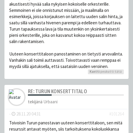
akustisesti hyvää salia nykyisen kokoiselle orkesterille.
Semmoinen ei ole onnistunut missään, ja maailmalla on
esimerkkejä, joissa korjauksen on laitettu uuden salin hinta, ja
saatu sillä vanhasta hivenen parempi ja edelleen turhauttava.
Turun tapauksessa lava ja tila muutenkin on yksinkertaisesti
pieni orkesterille, joka on kasvanut kokoa reippaasti sitten
salin rakentamisen.
Uuteen konserttitaloon panostaminen on tietysti arvovalinta.
Vanhakin sali toimii auttavasti. Toivottavasti vaan remppaa ei
myydä sillä ajatuksella, että saataisiin uuden veroinen.
Kantti
peukutti tätä
RE: TURUN KONSERTTITALO
tekijänä
Urbaani
-
28.11.20 04:31
#101264
Toivoisin Turun panostavan uuteen konserttitaloon, sen mitä
resurssit antavat myöten, siis tarkoituksena kokoluokkansa