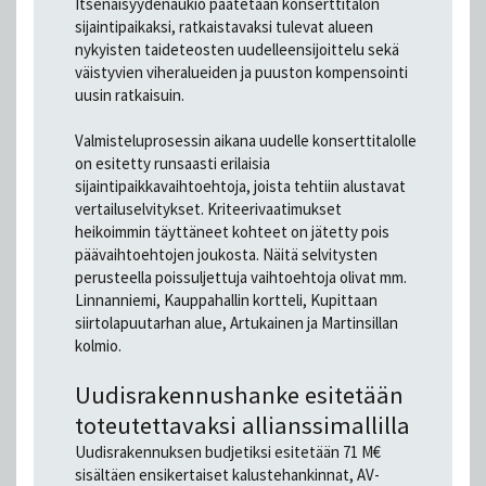
Itsenäisyydenaukio päätetään konserttitalon
sijaintipaikaksi, ratkaistavaksi tulevat alueen
nykyisten taideteosten uudelleensijoittelu sekä
väistyvien viheralueiden ja puuston kompensointi
uusin ratkaisuin.
Valmisteluprosessin aikana uudelle konserttitalolle
on esitetty runsaasti erilaisia
sijaintipaikkavaihtoehtoja, joista tehtiin alustavat
vertailuselvitykset. Kriteerivaatimukset
heikoimmin täyttäneet kohteet on jätetty pois
päävaihtoehtojen joukosta. Näitä selvitysten
perusteella poissuljettuja vaihtoehtoja olivat mm.
Linnanniemi, Kauppahallin kortteli, Kupittaan
siirtolapuutarhan alue, Artukainen ja Martinsillan
kolmio.
Uudisrakennushanke esitetään
toteutettavaksi allianssimallilla
Uudisrakennuksen budjetiksi esitetään 71 M€
sisältäen ensikertaiset kalustehankinnat, AV-