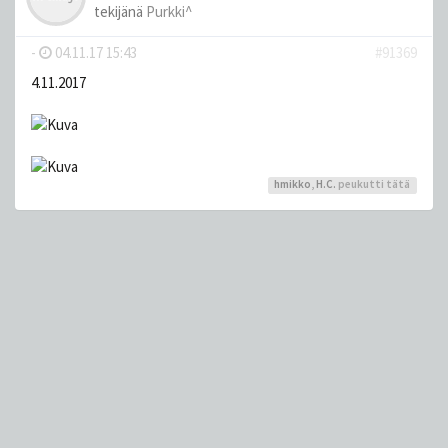
tekijänä
Purkki^
-
04.11.17 15:43
#91369
4.11.2017
hmikko
,
H.C.
peukutti tätä