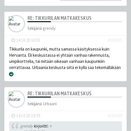
RE: TIKKURILAN MATKAKESKUS
tekijänä
grendy
-
14.10.20 10:55
#101025
Tikkurila on kaupunki, mutta samassa käsityksessä kuin
Hervanta. Eli keskustassa ei yhtään vanhaa rakennusta,
umpikorttelia, tai mitään oikeaan vanhaan kaupunkiin
verrattavaa. Urbaania keskusta siitä ei kyllä saa tekemälläkään
RE: TIKKURILAN MATKAKESKUS
tekijänä
Urbaani
-
14.10.20 19:39
#101028
grendy
kirjoitti:
↑