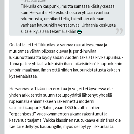
14.10.20 10:55
Tikkurila on kaupunki, mutta samassa käsityksessä
kuin Hervanta. Eli keskustassa ei yhtään vanhaa
rakennusta, umpikorttelia, tai mitään oikeaan
vanhaan kaupunkiin verrattavaa. Urbaania keskusta
siitä ei kyllä saa tekemälläkään
On totta, ettei Tikkurilasta vanhaa rautatieasemaa ja
muutamaa vähän piilossa olevaa jugend-huvilaa
lukuunottamatta löydy sadan vuoden takaista kivikaupunkia. -
Tämä pätee yhtäältä lukuisiin ihan "oikeisiinkin" kaupunkeihin
ympäri maailmaa, ilman että niiden kaupunkistatusta kukaan
kyseenalaistaa.
Hervannasta Tikkurilan erottaa jo se, ettei kyseessä ole
yhden arkkitehtin suunnittelupöydältä lähtenyt yhdellä
rupeamalla enimmäkseen rakennettu moderni
satelliittikaupunki/lähiö, vaan 1860-luvulta lähtien
"orgaanisesti" vuosikymmenten aikana rakentunut ja
kasvanut taajama. Vaikka klassinen ruutukaava ei sinänsä ole
tae tai edellytys kaupungille, myös se löytyy Tikkurilasta.