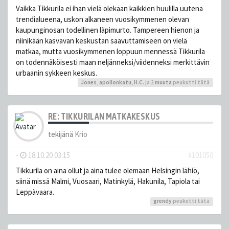
Vaikka Tikkurila ei ihan vielä olekaan kaikkien huulilla uutena
trendialueena, uskon alkaneen vuosikymmenen olevan
kaupunginosan todellinen läpimurto. Tampereen hienon ja
niinikään kasvavan keskustan saavuttamiseen on vielä
matkaa, mutta vuosikymmenen loppuun mennessä Tikkurila
on todennäköisesti maan neljänneksi/viidenneksi merkittävin
urbaanin sykkeen keskus.
Jones
,
apollonkatu
,
H.C.
ja 2
muuta
peukutti tätä
RE: TIKKURILAN MATKAKESKUS
tekijänä
Krio
-
18.10.20 03:15
#101050
Tikkurila on aina ollut ja aina tulee olemaan Helsingin lähiö,
siinä missä Malmi, Vuosaari, Matinkylä, Hakunila, Tapiola tai
Leppävaara.
grendy
peukutti tätä