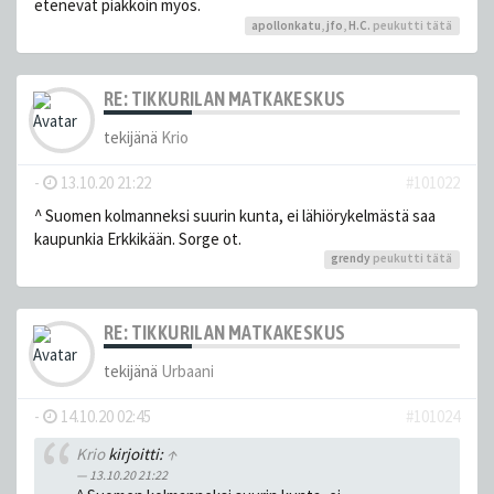
etenevät piakkoin myös.
apollonkatu
,
jfo
,
H.C.
peukutti tätä
RE: TIKKURILAN MATKAKESKUS
tekijänä
Krio
-
13.10.20 21:22
#101022
^ Suomen kolmanneksi suurin kunta, ei lähiörykelmästä saa
kaupunkia Erkkikään. Sorge ot.
grendy
peukutti tätä
RE: TIKKURILAN MATKAKESKUS
tekijänä
Urbaani
-
14.10.20 02:45
#101024
Krio
kirjoitti:
↑
13.10.20 21:22