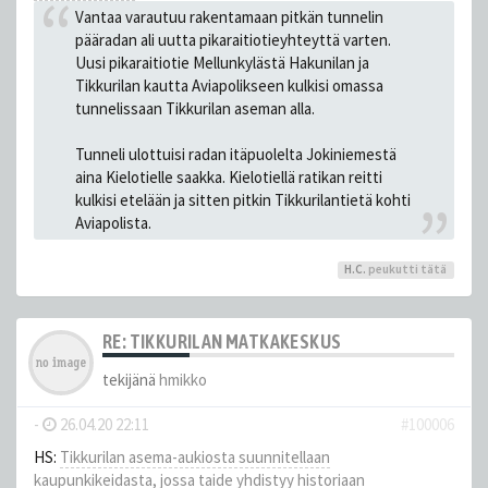
Vantaa varautuu rakentamaan pitkän tunnelin
pääradan ali uutta pikaraitiotie­yhteyttä varten.
Uusi pikaraitiotie Mellunkylästä Hakunilan ja
Tikkurilan kautta Aviapolikseen kulkisi omassa
tunnelissaan Tikkurilan aseman alla.
Tunneli ulottuisi radan itäpuolelta Jokiniemestä
aina Kielotielle saakka. Kielotiellä ratikan reitti
kulkisi etelään ja sitten pitkin Tikkurilantietä kohti
Aviapolista.
H.C.
peukutti tätä
RE: TIKKURILAN MATKAKESKUS
tekijänä
hmikko
-
26.04.20 22:11
#100006
HS:
Tikkurilan asema-aukiosta suunnitellaan
kaupunkikeidasta, jossa taide yhdistyy historiaan