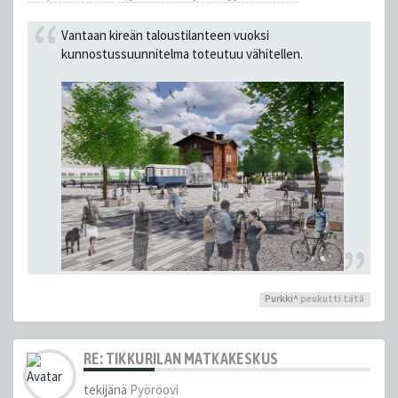
Vantaan kireän taloustilanteen vuoksi
kunnostussuunnitelma toteutuu vähitellen.
Purkki^
peukutti tätä
RE: TIKKURILAN MATKAKESKUS
tekijänä
Pyöröovi