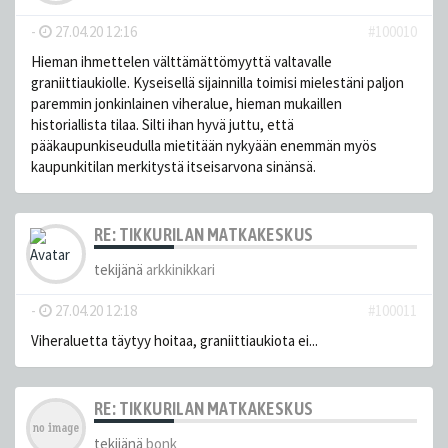
-
27.04.20 12:16
#100010
Hieman ihmettelen välttämättömyyttä valtavalle
graniittiaukiolle. Kyseisellä sijainnilla toimisi mielestäni paljon
paremmin jonkinlainen viheralue, hieman mukaillen
historiallista tilaa. Silti ihan hyvä juttu, että
pääkaupunkiseudulla mietitään nykyään enemmän myös
kaupunkitilan merkitystä itseisarvona sinänsä.
RE: TIKKURILAN MATKAKESKUS
tekijänä
arkkinikkari
-
27.04.20 12:18
#100011
Viheraluetta täytyy hoitaa, graniittiaukiota ei...
RE: TIKKURILAN MATKAKESKUS
tekijänä
bonk