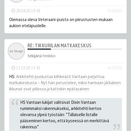
-
28.04.20 19:38
#100025
Olemassa oleva Veteraani-puisto on piirustusten mukaan
aukion eteläpuolelle.
RE: TIKKURILAN MATKAKESKUS
tekijänä
hmikko
-
13.10.20 13:42
#101018
HS:
Arkkitehti puolustaa kiihkeästi Vantaan parjattua
matkakeskusta – Nyt hän perustelee, miksi harmaan järkäleen
ikkunat ovat piilossa ja kattokin epätasainen
HS Vantaan lukijat valitsivat Dixin Vantaan
rumimmaksi rakennukseksi, arkkitehti kertoo
olevansa ylpeä työstään: ”Tällaiselle listalle
pääseminen kertoo, että kyseessä on merkittävä
rakennus”