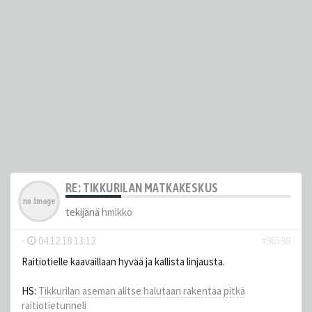
RE: TIKKURILAN MATKAKESKUS
tekijänä
hmikko
-
04.12.18 13:12
#96598
Raitiotielle kaavaillaan hyvää ja kallista linjausta.
HS:
Tikkurilan aseman alitse halutaan rakentaa pitkä
raitiotietunneli