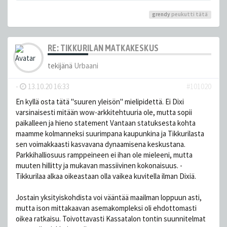
grendy
peukutti tätä
RE: TIKKURILAN MATKAKESKUS
tekijänä
Urbaani
-
13.10.20 16:33
#101020
En kyllä osta tätä "suuren yleisön" mielipidettä. Ei Dixi
varsinaisesti mitään wow-arkkitehtuuria ole, mutta sopii
paikalleen ja hieno statement Vantaan statuksesta kohta
maamme kolmanneksi suurimpana kaupunkina ja Tikkurilasta
sen voimakkaasti kasvavana dynaamisena keskustana.
Parkkihalliosuus ramppeineen ei ihan ole mieleeni, mutta
muuten hillitty ja mukavan massiivinen kokonaisuus. -
Tikkurilaa alkaa oikeastaan olla vaikea kuvitella ilman Dixiä.
Jostain yksityiskohdista voi vääntää maailman loppuun asti,
mutta ison mittakaavan asemakompleksi oli ehdottomasti
oikea ratkaisu. Toivottavasti Kassatalon tontin suunnitelmat