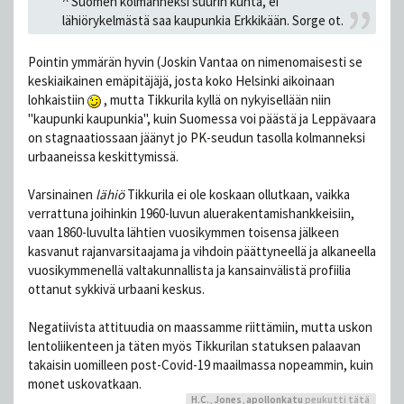
^ Suomen kolmanneksi suurin kunta, ei
lähiörykelmästä saa kaupunkia Erkkikään. Sorge ot.
Pointin ymmärän hyvin (Joskin Vantaa on nimenomaisesti se
keskiaikainen emäpitäjäjä, josta koko Helsinki aikoinaan
lohkaistiin
, mutta Tikkurila kyllä on nykyisellään niin
"kaupunki kaupunkia", kuin Suomessa voi päästä ja Leppävaara
on stagnaatiossaan jäänyt jo PK-seudun tasolla kolmanneksi
urbaaneissa keskittymissä.
Varsinainen
lähiö
Tikkurila ei ole koskaan ollutkaan, vaikka
verrattuna joihinkin 1960-luvun aluerakentamishankkeisiin,
vaan 1860-luvulta lähtien vuosikymmen toisensa jälkeen
kasvanut rajanvarsitaajama ja vihdoin päättyneellä ja alkaneella
vuosikymmenellä valtakunnallista ja kansainvälistä profiilia
ottanut sykkivä urbaani keskus.
Negatiivista attituudia on maassamme riittämiin, mutta uskon
lentoliikenteen ja täten myös Tikkurilan statuksen palaavan
takaisin uomilleen post-Covid-19 maailmassa nopeammin, kuin
monet uskovatkaan.
H.C.
,
Jones
,
apollonkatu
peukutti tätä