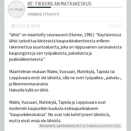
RE: TIKKURILAN MATKAKESKUS
tekijänä
Urbanisti
-
18.10.20 09:09
#101052
"lähiö" on määritelty seuraavasti (Hurme, 1991): "Käytännössä
lähiö tarkoittaa kiinteästä kaupunkirakenteesta erilleen
rakennettua asuntoaluetta, joka on riippuvainen varsinaisesta
kaupungista ja sen työpaikoista, palveluista ja
joukkoliikenteestä."
Määritelmän mukaan Malmi, Vuosaari, Matinkylä, Tapiola tai
Leppävaara eivät ole lähiöitä, sillä ne ovet työpaikka-, palvelu-,
ja liikenneomavaraisia.
Hakunila kyllä on lähiö.
Malmi, Vuosaari, Matinkylä, Tapiola ja Leppävaara ovat
moderniin kaupunkiin kuuluvia esikaupunkialueen
"kaupunkikeskuksia". Ne ovat toki kehittyneet lähiöistä,
mutta eivät enää ole lähiöitä.
Biosphere
,
apollonkatu
,
H.C.
ja 1
muuta
peukutti tätä