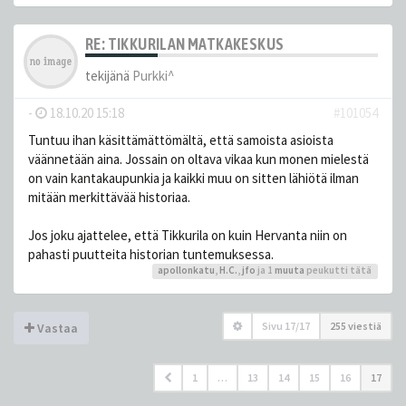
RE: TIKKURILAN MATKAKESKUS
tekijänä
Purkki^
-
18.10.20 15:18
#101054
Tuntuu ihan käsittämättömältä, että samoista asioista
väännetään aina. Jossain on oltava vikaa kun monen mielestä
on vain kantakaupunkia ja kaikki muu on sitten lähiötä ilman
mitään merkittävää historiaa.
Jos joku ajattelee, että Tikkurila on kuin Hervanta niin on
pahasti puutteita historian tuntemuksessa.
apollonkatu
,
H.C.
,
jfo
ja 1
muuta
peukutti tätä
Sivu
17
/
17
255 viestiä
Vastaa
1
…
13
14
15
16
17