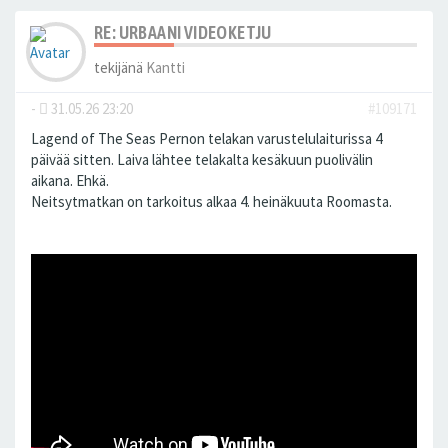
RE: URBAANI VIDEOKETJU
tekijänä
Kantti
-
31.05.26 23:20
#109171
Lagend of The Seas Pernon telakan varustelulaiturissa 4
päivää sitten. Laiva lähtee telakalta kesäkuun puolivälin
aikana. Ehkä.
Neitsytmatkan on tarkoitus alkaa 4. heinäkuuta Roomasta.