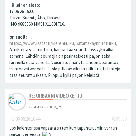
Tällainen tieto:
17.06.26 15:00
Turku, Suomi / Åbo, Finland
IMO 9888560 MMSI 311001716.
on tuolla →
https://www.viastar.fi/Merenkulku/Satamakaynnit/Turku/
Ajankohta voi muuttua, kannattaa seurata pysyykö aika
samana. Lähdön seuraajia on perinteisesti paljon sekä
rannoilla että veneillä. Voisin itse harkita lähdön seurantaa
vaihteeksi veneellä. Ei ole pitkään aikaan tullut näitä lähtöjä
taas seurattuakaan. Riippuu kyllä paljon keleistä.
RE: URBAANI VIDEOKETJU
tekijänä
Janne_H
-
06.06.26 10:44
#109199
Jos kalenterissa vapaata sitten kun tapahtuu, niin varaan
paikan veneestä!