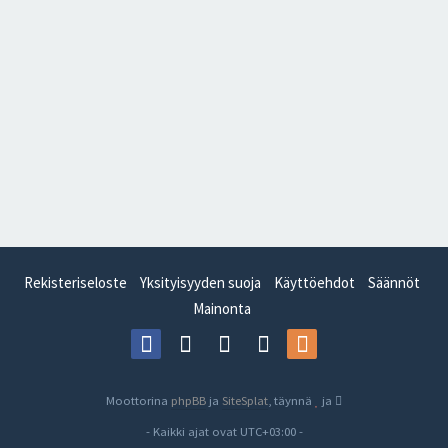
Rekisteriseloste
Yksityisyyden suoja
Käyttöehdot
Säännöt
Mainonta
Moottorina
phpBB
ja
SiteSplat
, täynnä
ja
- Kaikki ajat ovat
UTC+03:00
-