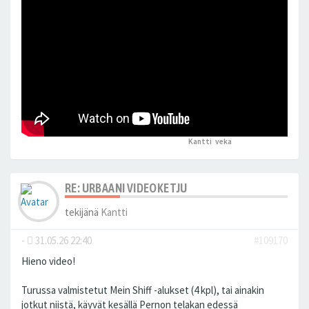
Kantti
,
veka
peukutti tätä
RE: URBAANI VIDEOKETJU
tekijänä
Kantti
-
31.05.26 22:40
#109170
Hieno video!
Turussa valmistetut Mein Shiff -alukset (4 kpl), tai ainakin
jotkut niistä, käyvät kesällä Pernon telakan edessä