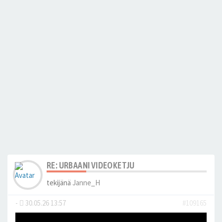
RE: URBAANI VIDEOKETJU
tekijänä
Janne_H
-
30.05.26 13:57
#109165