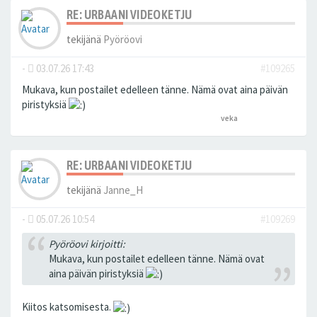
RE: URBAANI VIDEOKETJU
tekijänä
Pyöröovi
-
03.07.26 17:43
#109265
Mukava, kun postailet edelleen tänne. Nämä ovat aina päivän
piristyksiä
veka
peukutti tätä
RE: URBAANI VIDEOKETJU
tekijänä
Janne_H
-
05.07.26 10:54
#109269
Pyöröovi kirjoitti:
Mukava, kun postailet edelleen tänne. Nämä ovat
aina päivän piristyksiä
Kiitos katsomisesta.