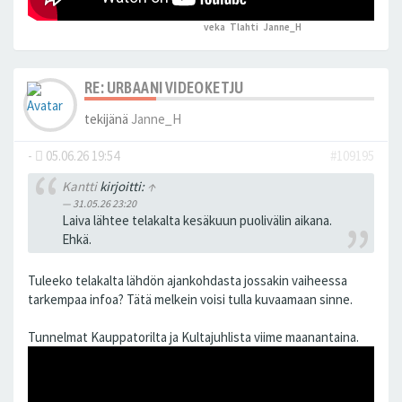
veka
,
Tlahti
,
Janne_H
peukutti tätä
RE: URBAANI VIDEOKETJU
tekijänä
Janne_H
-
05.06.26 19:54
#109195
Kantti
kirjoitti:
↑
31.05.26 23:20
Laiva lähtee telakalta kesäkuun puolivälin aikana.
Ehkä.
Tuleeko telakalta lähdön ajankohdasta jossakin vaiheessa
tarkempaa infoa? Tätä melkein voisi tulla kuvaamaan sinne.
Tunnelmat Kauppatorilta ja Kultajuhlista viime maanantaina.