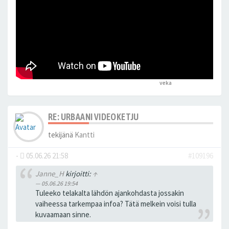
veka
peukutti tätä
RE: URBAANI VIDEOKETJU
tekijänä
Kantti
-
05.06.26 21:58
#109196
Janne_H
kirjoitti:
↑
05.06.26 19:54
Tuleeko telakalta lähdön ajankohdasta jossakin
vaiheessa tarkempaa infoa? Tätä melkein voisi tulla
kuvaamaan sinne.