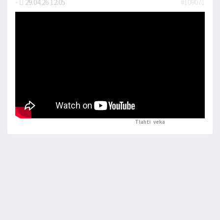
-
29.04.26 12:05
#109071
Tlahti
,
veka
peukutti tätä