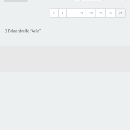
1
…
19
20
21
22
23
Palaa sivulle “Aula”