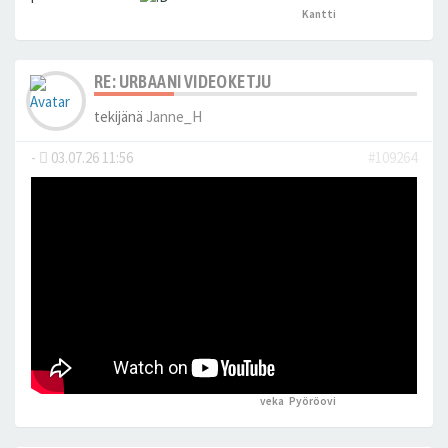
Kantti
peukutti tätä
RE: URBAANI VIDEOKETJU
tekijänä
Janne_H
-
03.07.26 11:56
#109264
veka
,
Pyöröovi
peukutti tätä