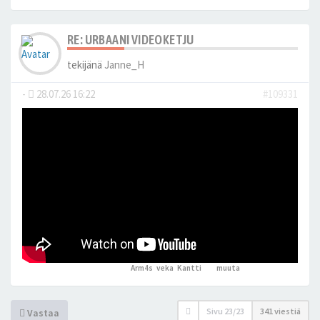
RE: URBAANI VIDEOKETJU
tekijänä
Janne_H
-
28.07.26 16:22
#109331
Arm4s
,
veka
,
Kantti
ja 1
muuta
peukutti tätä
Sivu
23
/
23
341 viestiä
Vastaa