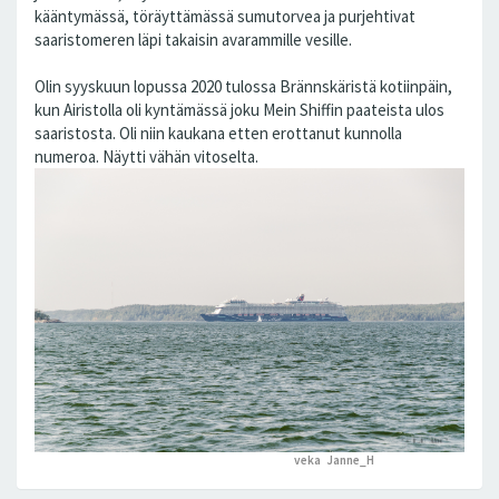
kääntymässä, töräyttämässä sumutorvea ja purjehtivat
saaristomeren läpi takaisin avarammille vesille.
Olin syyskuun lopussa 2020 tulossa Brännskäristä kotiinpäin,
kun Airistolla oli kyntämässä joku Mein Shiffin paateista ulos
saaristosta. Oli niin kaukana etten erottanut kunnolla
numeroa. Näytti vähän vitoselta.
veka
,
Janne_H
peukutti tätä