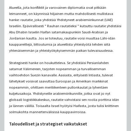
Alueella, jota konfliktit ja varovainen diplomatia ovat pitkään
leimanneet, on käynnissä hiljainen mutta mahdollisesti mullistava
hanke: rautatie, joka yhdistää Yhdistyneet arabiemiirikunnat (UAE)
Israeliin. Epävirallisesti " Rauhan rautatieksi " kutsuttu rautatie yhdistäisi
Abu Dhabin Israelin Haifan satamakaupunkiin Saudi-Arabian ja
Jordanian kautta. Jos se toteutuu, rautatie voisi muuttaa Lähi-idän
kauppareittejä, liittoutumia ja alueellista yhteistyötä tehden siitä
yhtenäisemmän ja yhteistyökykyisemmän paikan tulevaisuudessa.
Strategisesti hanke on houkutteleva. Se yhdistäisi Persianlahden
satamat Välimereen, tarjoten nopeamman ja turvallisemman
vaihtoehdon Suezin kanavalle. Aasiasta, erityisesti Intiasta, tulevat
lähetykset voisivat saavuttaa Euroopan ja Amerikan markkinat
nopeammin, ohittaen meriliikenteen pullonkaulat ja lyhentäen
kuljetusaikoja. Yhdistyneille arabiemiirikunnille, jotka ovat jo nyt
globaali logistiikkakeskus, rautatie vahvistaisi sen roolia porttina idän
ja lännen välillä. Toisaalta Israel hyötyisi Haifasta, josta tulisi kriittinen
solmukohta mannertenvälisissä kauppavirroissa.
Taloudelliset ja strategiset vaikutukset