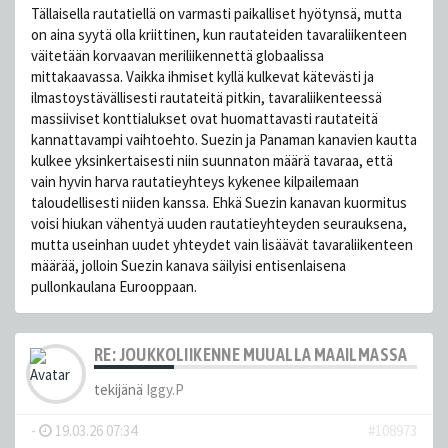
Tällaisella rautatiellä on varmasti paikalliset hyötynsä, mutta
on aina syytä olla kriittinen, kun rautateiden tavaraliikenteen
väitetään korvaavan meriliikennettä globaalissa
mittakaavassa. Vaikka ihmiset kyllä kulkevat kätevästi ja
ilmastoystävällisesti rautateitä pitkin, tavaraliikenteessä
massiiviset konttialukset ovat huomattavasti rautateitä
kannattavampi vaihtoehto. Suezin ja Panaman kanavien kautta
kulkee yksinkertaisesti niin suunnaton määrä tavaraa, että
vain hyvin harva rautatieyhteys kykenee kilpailemaan
taloudellisesti niiden kanssa. Ehkä Suezin kanavan kuormitus
voisi hiukan vähentyä uuden rautatieyhteyden seurauksena,
mutta useinhan uudet yhteydet vain lisäävät tavaraliikenteen
määrää, jolloin Suezin kanava säilyisi entisenlaisena
pullonkaulana Eurooppaan.
RE: JOUKKOLIIKENNE MUUALLA MAAILMASSA
tekijänä
Iggy.P
-
19.03.26 07:34
#108973