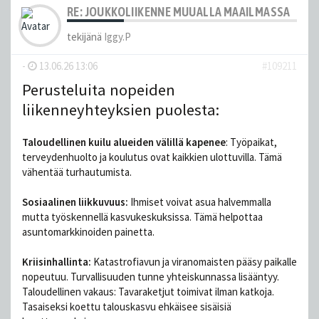
RE: JOUKKOLIIKENNE MUUALLA MAAILMASSA
tekijänä
Iggy.P
-
13.06.26 13:06
#109211
Perusteluita nopeiden
liikenneyhteyksien puolesta:
Taloudellinen kuilu alueiden välillä kapenee
: Työpaikat,
terveydenhuolto ja koulutus ovat kaikkien ulottuvilla. Tämä
vähentää turhautumista.
Sosiaalinen liikkuvuus:
Ihmiset voivat asua halvemmalla
mutta työskennellä kasvukeskuksissa. Tämä helpottaa
asuntomarkkinoiden painetta.
Kriisinhallinta:
Katastrofiavun ja viranomaisten pääsy paikalle
nopeutuu. Turvallisuuden tunne yhteiskunnassa lisääntyy.
Taloudellinen vakaus: Tavaraketjut toimivat ilman katkoja.
Tasaiseksi koettu talouskasvu ehkäisee sisäisiä