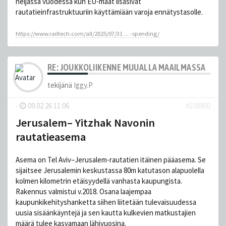
neljässä vuodessa kun EU-maat lisäsivät
rautatieinfrastruktuuriin käyttämiään varoja ennätystasolle.
https://www.railtech.com/all/2025/07/31 ... -spending/
RE: JOUKKOLIIKENNE MUUALLA MAAILMASSA
tekijänä
Iggy.P
-
09.02.26 11:06
#108900
Jerusalem– Yitzhak Navonin
rautatieasema
Asema on Tel Aviv–Jerusalem-rautatien itäinen pääasema. Se
sijaitsee Jerusalemin keskustassa 80m katutason alapuolella
kolmen kilometrin etäisyydellä vanhasta kaupungista.
Rakennus valmistui v.2018. Osana laajempaa
kaupunkikehityshanketta siihen liitetään tulevaisuudessa
uusia sisäänkäyntejä ja sen kautta kulkevien matkustajien
määrä tulee kasvamaan lähivuosina.