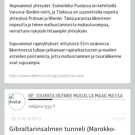
Nopeammat yhteydet. Esimerkiksi Puolassa on kehitteillä
Varsova–Berliini-reitti, ja Tšekissä on suunnitteilla nopeita
yhteyksiä Prahaan ja Wieniin. Tämä parantaa liikenteen
nopeutta ja tekee matkustamisesta mukautuvampaa,
verrattuna nykyisiin hitaampiin yhteyksiin.
Sujuvammat rajanylitykset: erityisesti EU:n sisäisessä
liikenteessä tullaan jatkamaan rajatarkastusten ja muiden
esteiden poistamista, jotta matkustaminen ja tavaraliikenne
ovat sujuvampia.
https://www.railtech.com/tag/eastern-europe/
RE: JOUKKOLIIKENNE MUUALLA MAAILMASSA
tekijänä
Iggy.P
-
30.05.26 09:53
#109164
Gibraltarinsalmen tunneli (Marokko-