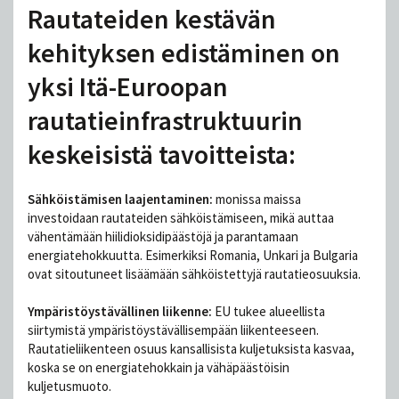
Rautateiden kestävän
kehityksen edistäminen on
yksi Itä-Euroopan
rautatieinfrastruktuurin
keskeisistä tavoitteista:
Sähköistämisen laajentaminen:
monissa maissa
investoidaan rautateiden sähköistämiseen, mikä auttaa
vähentämään hiilidioksidipäästöjä ja parantamaan
energiatehokkuutta. Esimerkiksi Romania, Unkari ja Bulgaria
ovat sitoutuneet lisäämään sähköistettyjä rautatieosuuksia.
Ympäristöystävällinen liikenne:
EU tukee alueellista
siirtymistä ympäristöystävällisempään liikenteeseen.
Rautatieliikenteen osuus kansallisista kuljetuksista kasvaa,
koska se on energiatehokkain ja vähäpäästöisin
kuljetusmuoto.