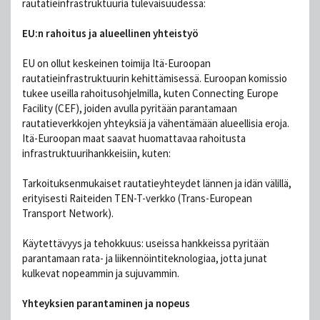
rautatieinfrastruktuuria tulevaisuudessa:
EU:n rahoitus ja alueellinen yhteistyö
EU on ollut keskeinen toimija Itä-Euroopan
rautatieinfrastruktuurin kehittämisessä. Euroopan komissio
tukee useilla rahoitusohjelmilla, kuten Connecting Europe
Facility (CEF), joiden avulla pyritään parantamaan
rautatieverkkojen yhteyksiä ja vähentämään alueellisia eroja.
Itä-Euroopan maat saavat huomattavaa rahoitusta
infrastruktuurihankkeisiin, kuten:
Tarkoituksenmukaiset rautatieyhteydet lännen ja idän välillä,
erityisesti Raiteiden TEN-T-verkko (Trans-European
Transport Network).
Käytettävyys ja tehokkuus: useissa hankkeissa pyritään
parantamaan rata- ja liikennöintiteknologiaa, jotta junat
kulkevat nopeammin ja sujuvammin.
Yhteyksien parantaminen ja nopeus