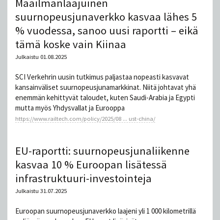
Maailmanlaajuinen
suurnopeusjunaverkko kasvaa lähes 5
% vuodessa, sanoo uusi raportti – eikä
tämä koske vain Kiinaa
Julkaistu 01.08.2025
SCI Verkehrin uusin tutkimus paljastaa nopeasti kasvavat
kansainväliset suurnopeusjunamarkkinat. Niitä johtavat yhä
enemmän kehittyvät taloudet, kuten Saudi-Arabia ja Egypti
mutta myös Yhdysvallat ja Eurooppa
https://www.railtech.com/policy/2025/08 ... ust-china/
EU-raportti: suurnopeusjunaliikenne
kasvaa 10 % Euroopan lisätessä
infrastruktuuri-investointeja
Julkaistu 31.07.2025
Euroopan suurnopeusjunaverkko laajeni yli 1 000 kilometrillä