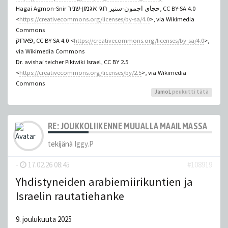
Hagai Agmon-Snir حچاي اچمون-سنير חגי אגמון-שניר, CC BY-SA 4.0
<
https://creativecommons.org/licenses/by-sa/4.0
>, via Wikimedia
Commons
פארוק, CC BY-SA 4.0 <
https://creativecommons.org/licenses/by-sa/4.0
>,
via Wikimedia Commons
Dr. avishai teicher Pikiwiki Israel, CC BY 2.5
<
https://creativecommons.org/licenses/by/2.5
>, via Wikimedia
Commons
JamoL
peukutti tätä
RE: JOUKKOLIIKENNE MUUALLA MAAILMASSA
tekijänä
Iggy.P
-
17.02.26 08:45
#108919
Yhdistyneiden arabiemiirikuntien ja
Israelin rautatiehanke
9. joulukuuta 2025