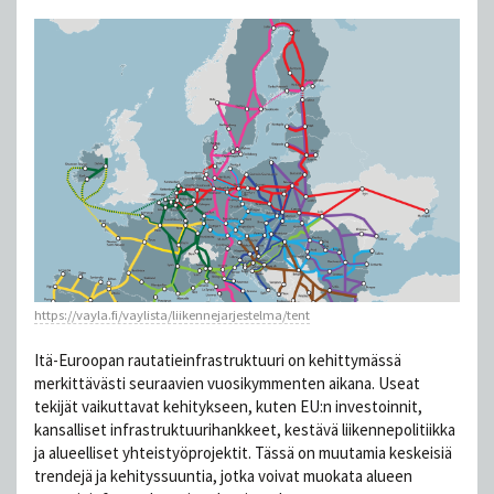
https://vayla.fi/vaylista/liikennejarjestelma/tent
Itä-Euroopan rautatieinfrastruktuuri on kehittymässä
merkittävästi seuraavien vuosikymmenten aikana. Useat
tekijät vaikuttavat kehitykseen, kuten EU:n investoinnit,
kansalliset infrastruktuurihankkeet, kestävä liikennepolitiikka
ja alueelliset yhteistyöprojektit. Tässä on muutamia keskeisiä
trendejä ja kehityssuuntia, jotka voivat muokata alueen