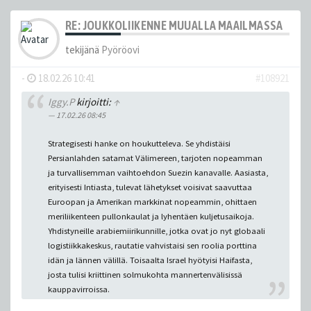
RE: JOUKKOLIIKENNE MUUALLA MAAILMASSA
tekijänä
Pyöröovi
-
18.02.26 10:41
#108921
Iggy.P
kirjoitti:
↑
17.02.26 08:45
Strategisesti hanke on houkutteleva. Se yhdistäisi
Persianlahden satamat Välimereen, tarjoten nopeamman
ja turvallisemman vaihtoehdon Suezin kanavalle. Aasiasta,
erityisesti Intiasta, tulevat lähetykset voisivat saavuttaa
Euroopan ja Amerikan markkinat nopeammin, ohittaen
meriliikenteen pullonkaulat ja lyhentäen kuljetusaikoja.
Yhdistyneille arabiemiirikunnille, jotka ovat jo nyt globaali
logistiikkakeskus, rautatie vahvistaisi sen roolia porttina
idän ja lännen välillä. Toisaalta Israel hyötyisi Haifasta,
josta tulisi kriittinen solmukohta mannertenvälisissä
kauppavirroissa.