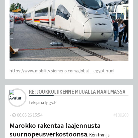
https://www.mobility.siemens.com/global ... egypt.html
RE: JOUKKOLIIKENNE MUUALLA MAAILMASSA
tekijänä
Iggy.P
-
06.06.26 15:54
#109200
Marokko rakentaa laajennusta
suurnopeusverkostoonsa
. Kénitran ja