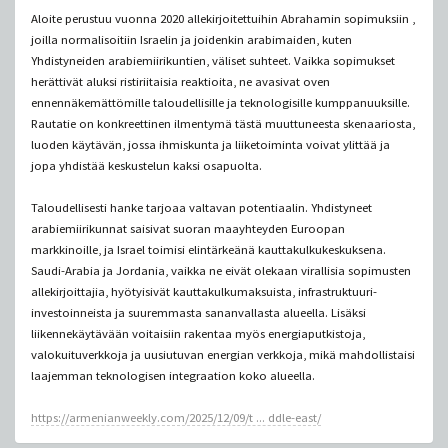
Aloite perustuu vuonna 2020 allekirjoitettuihin Abrahamin sopimuksiin ,
joilla normalisoitiin Israelin ja joidenkin arabimaiden, kuten
Yhdistyneiden arabiemiirikuntien, väliset suhteet. Vaikka sopimukset
herättivät aluksi ristiriitaisia ​​​​reaktioita, ne avasivat oven
ennennäkemättömille taloudellisille ja teknologisille kumppanuuksille.
Rautatie on konkreettinen ilmentymä tästä muuttuneesta skenaariosta,
luoden käytävän, jossa ihmiskunta ja liiketoiminta voivat ylittää ja
jopa yhdistää keskustelun kaksi osapuolta.
Taloudellisesti hanke tarjoaa valtavan potentiaalin. Yhdistyneet
arabiemiirikunnat saisivat suoran maayhteyden Euroopan
markkinoille, ja Israel toimisi elintärkeänä kauttakulkukeskuksena.
Saudi-Arabia ja Jordania, vaikka ne eivät olekaan virallisia sopimusten
allekirjoittajia, hyötyisivät kauttakulkumaksuista, infrastruktuuri-
investoinneista ja suuremmasta sananvallasta alueella. Lisäksi
liikennekäytävään voitaisiin rakentaa myös energiaputkistoja,
valokuituverkkoja ja uusiutuvan energian verkkoja, mikä mahdollistaisi
laajemman teknologisen integraation koko alueella.
https://armenianweekly.com/2025/12/09/t ... ddle-east/