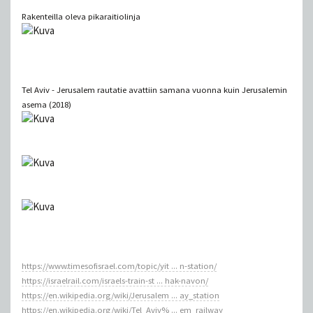
Rakenteilla oleva pikaraitiolinja
Tel Aviv - Jerusalem rautatie avattiin samana vuonna kuin Jerusalemin
asema (2018)
https://www.timesofisrael.com/topic/yit ... n-station/
https://israelrail.com/israels-train-st ... hak-navon/
https://en.wikipedia.org/wiki/Jerusalem ... ay_station
https://en.wikipedia.org/wiki/Tel_Aviv% ... em_railway