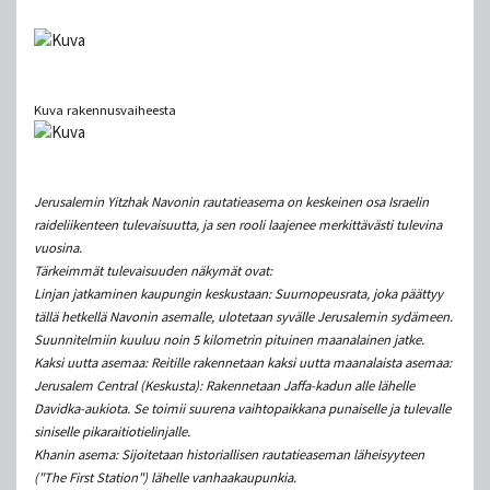
Kuva rakennusvaiheesta
Jerusalemin Yitzhak Navonin rautatieasema on keskeinen osa Israelin
raideliikenteen tulevaisuutta, ja sen rooli laajenee merkittävästi tulevina
vuosina.
Tärkeimmät tulevaisuuden näkymät ovat:
Linjan jatkaminen kaupungin keskustaan: Suurnopeusrata, joka päättyy
tällä hetkellä Navonin asemalle, ulotetaan syvälle Jerusalemin sydämeen.
Suunnitelmiin kuuluu noin 5 kilometrin pituinen maanalainen jatke.
Kaksi uutta asemaa: Reitille rakennetaan kaksi uutta maanalaista asemaa:
Jerusalem Central (Keskusta): Rakennetaan Jaffa-kadun alle lähelle
Davidka-aukiota. Se toimii suurena vaihtopaikkana punaiselle ja tulevalle
siniselle pikaraitiotielinjalle.
Khanin asema: Sijoitetaan historiallisen rautatieaseman läheisyyteen
("The First Station") lähelle vanhaakaupunkia.