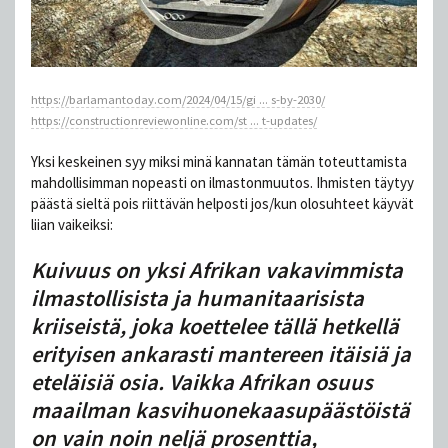
https://barlamantoday.com/2024/04/15/gi ... s-by-2030/
https://constructionreviewonline.com/st ... t-updates/
Yksi keskeinen syy miksi minä kannatan tämän toteuttamista
mahdollisimman nopeasti on ilmastonmuutos. Ihmisten täytyy
päästä sieltä pois riittävän helposti jos/kun olosuhteet käyvät
liian vaikeiksi:
Kuivuus on yksi Afrikan vakavimmista
ilmastollisista ja humanitaarisista
kriiseistä, joka koettelee tällä hetkellä
erityisen ankarasti mantereen itäisiä ja
eteläisiä osia. Vaikka Afrikan osuus
maailman kasvihuonekaasupäästöistä
on vain noin neljä prosenttia,