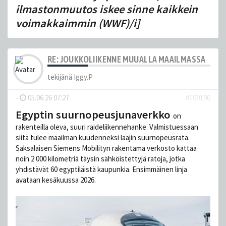
ilmastonmuutos iskee sinne kaikkein
voimakkaimmin (WWF)/i]
RE: JOUKKOLIIKENNE MUUALLA MAAILMASSA
tekijänä
Iggy.P
-
05.06.26 07:27
#109190
Egyptin suurnopeusjunaverkko
on
rakenteilla oleva, suuri raideliikennehanke. Valmistuessaan
siitä tulee maailman kuudenneksi laajin suurnopeusrata.
Saksalaisen Siemens Mobilityn rakentama verkosto kattaa
noin 2 000 kilometriä täysin sähköistettyjä ratoja, jotka
yhdistävät 60 egyptiläistä kaupunkia. Ensimmäinen linja
avataan kesäkuussa 2026.