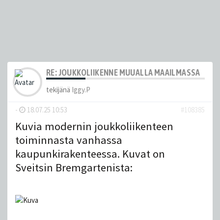
RE: JOUKKOLIIKENNE MUUALLA MAAILMASSA
tekijänä
Iggy.P
-
18.07.25 10:53
#108385
Kuvia modernin joukkoliikenteen
toiminnasta vanhassa
kaupunkirakenteessa. Kuvat on
Sveitsin Bremgartenista: