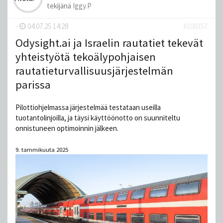
tekijänä
Iggy.P
-
04.07.25 14:28
#108357
Odysight.ai ja Israelin rautatiet tekevät
yhteistyötä tekoälypohjaisen
rautatieturvallisuusjärjestelmän
parissa
Pilottiohjelmassa järjestelmää testataan useilla
tuotantolinjoilla, ja täysi käyttöönotto on suunniteltu
onnistuneen optimoinnin jälkeen.
9. tammikuuta 2025