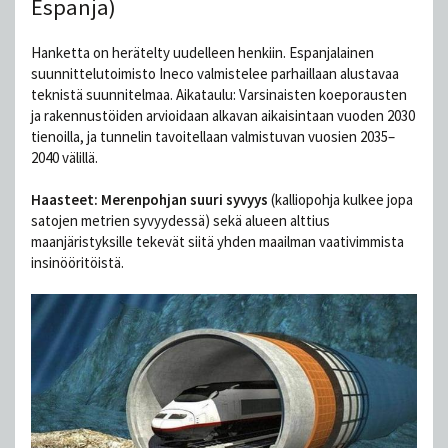
Espanja)
Hanketta on herätelty uudelleen henkiin. Espanjalainen
suunnittelutoimisto Ineco valmistelee parhaillaan alustavaa
teknistä suunnitelmaa. Aikataulu: Varsinaisten koeporausten
ja rakennustöiden arvioidaan alkavan aikaisintaan vuoden 2030
tienoilla, ja tunnelin tavoitellaan valmistuvan vuosien 2035–
2040 välillä.
Haasteet: Merenpohjan suuri syvyys
(kalliopohja kulkee jopa
satojen metrien syvyydessä) sekä alueen alttius
maanjäristyksille tekevät siitä yhden maailman vaativimmista
insinööritöistä.