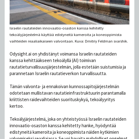
Israelin rautateiden innovaatio-osaston kanssa kehitetty
tekoälyjärjestelmä käyttää edistyneitä kameroita ja koneoppimista
vaihteiden reaaliaikaiseen valvontaan. Kuva: Dmitriy Feldman svarshik.
Odysight.ai on yhdistänyt voimansa Israelin rautateiden
kanssa kehittääkseen tekoälyllä (AI) toimivan
rautatieturvallisuusjärjestelmän, jolla estetään suistumisia ja
parannetaan Israelin rautatieverkon turvallisuutta.
Tämän valvonta- ja ennakoivan kunnossapitojärjestelmän
odotetaan mullistavan rautatieinfrastruktuurin parantamalla
kriittisten raidevaihteiden suorituskykyä, tekoälyyritys
kertoo.
Tekoälyjärjestelmä, joka on yhteistyössä Israelin rautateiden
innovaatio-osaston kanssa kehitetty hanke, hyödyntää
edistyneitä kameroita ja koneoppimista näiden kytkimien
valvomiseksi reaaliajassa. Se voi havaita mahdolliset ongelmat