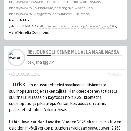
https://www.newsweek.com/china-build-mo ... on-1951395
https://www.railjournal.com/passenger/h ... peed-line/
https://www.railwaygazette.com/infrastr ... in-africa/
kuvien lähteet:
إيان, CC BY-SA 4.0 <
https://creativecommons.org/licenses/by-sa/4.0
>,
via Wikimedia Commons
RE: JOUKKOLIIKENNE MUUALLA MAAILMASSA
tekijänä
Iggy.P
-
10.06.26 11:41
#109206
Turkki
on noussut yhdeksi maailman aktiivimmista
suurnopeusratojen rakentajista. Hankkeet etenevät usealla
suunnalla: Maassa on käytössä noin 2 251 kilometriä
suurnopeus- ja pikaratoja. Verkon keskiössä on valmis
pääakseli Istanbul–Ankara–Sivas.
Lähitulevaisuuden tavoite:
Vuoden 2026 aikana valmistuvien
osioiden myötä verkon pituuden arvioidaan saavuttavan 2 769