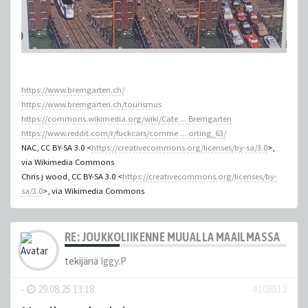
https://www.bremgarten.ch/
https://www.bremgarten.ch/tourismus
https://commons.wikimedia.org/wiki/Cate ... Bremgarten
https://www.reddit.com/r/fuckcars/comme ... orting_63/
NAC, CC BY-SA 3.0 <
https://creativecommons.org/licenses/by-sa/3.0
>,
via Wikimedia Commons
Chris j wood, CC BY-SA 3.0 <
https://creativecommons.org/licenses/by-
sa/3.0
>, via Wikimedia Commons
RE: JOUKKOLIIKENNE MUUALLA MAAILMASSA
tekijänä
Iggy.P
-
29.08.25 13:18
#108512