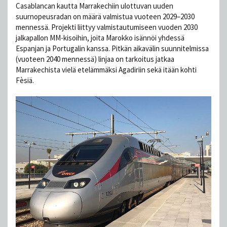
Casablancan kautta Marrakechiin ulottuvan uuden
suurnopeusradan on määrä valmistua vuoteen 2029–2030
mennessä. Projekti liittyy valmistautumiseen vuoden 2030
jalkapallon MM-kisoihin, joita Marokko isännöi yhdessä
Espanjan ja Portugalin kanssa. Pitkän aikavälin suunnitelmissa
(vuoteen 2040 mennessä) linjaa on tarkoitus jatkaa
Marrakechista vielä etelämmäksi Agadiriin sekä itään kohti
Fèsiä.