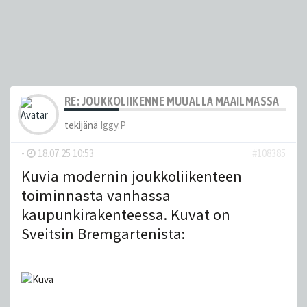
RE: JOUKKOLIIKENNE MUUALLA MAAILMASSA
tekijänä
Iggy.P
-
18.07.25 10:53
#108385
Kuvia modernin joukkoliikenteen
toiminnasta vanhassa
kaupunkirakenteessa. Kuvat on
Sveitsin Bremgartenista: