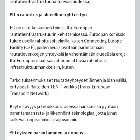
rautatieinfrastruktuuria tulevaisuudessa:
EU:n rahoitus ja alueellinen yhteistyö
EU on ollut keskeinen toimija Itä-Euroopan
rautatieinfrastruktuurin kehittämisessä. Euroopan komissio
tukee useilla rahoitusohjelmilla, kuten Connecting Europe
Facility (CEF), joiden avulla pyritään parantamaan
rautatieverkkojen yhteyksiä ja vähentämään alueellisia eroja.
Itä-Euroopan maat saavat huomattavaa rahoitusta
infrastruktuurihankkeisiin, kuten:
Tarkoituksenmukaiset rautatieyhteydet lännen ja idän välillä,
erityisesti Raiteiden TEN-T-verkko (Trans-European
Transport Network).
Käytettävyys ja tehokkuus: useissa hankkeissa pyritään
parantamaan rata- ja liikennöintiteknologiaa, jotta junat
kulkevat nopeammin ja sujuvammin.
Yhteyksien parantaminen ja nopeus