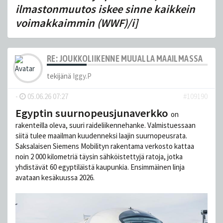
ilmastonmuutos iskee sinne kaikkein
voimakkaimmin (WWF)/i]
RE: JOUKKOLIIKENNE MUUALLA MAAILMASSA
tekijänä
Iggy.P
-
05.06.26 07:27
#109190
Egyptin suurnopeusjunaverkko
on
rakenteilla oleva, suuri raideliikennehanke. Valmistuessaan
siitä tulee maailman kuudenneksi laajin suurnopeusrata.
Saksalaisen Siemens Mobilityn rakentama verkosto kattaa
noin 2 000 kilometriä täysin sähköistettyjä ratoja, jotka
yhdistävät 60 egyptiläistä kaupunkia. Ensimmäinen linja
avataan kesäkuussa 2026.