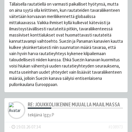
Tällaisella rautatiellä on varmasti paikalliset hyötynsä, mutta
on aina syytä olla kriittinen, kun rautateiden tavaraliikenteen
väitetään korvaavan meriliikennettä globaalissa
mittakaavassa. Vaikka ihmiset kyllä kulkevat kätevästi ja
ilmastoystävällisesti rautateitä pitkin, tavaraliikenteessä
massiiviset konttialukset ovat huomattavasti rautateitä
kannattavampi vaihtoehto. Suezin ja Panaman kanavien kautta
kulkee yksinkertaisesti niin suunnaton määrä tavaraa, että
vain hyvin harva rautatieyhteys kykenee kilpailemaan
taloudellisesti niiden kanssa. Ehkä Suezin kanavan kuormitus
voisi hiukan vähentyä uuden rautatieyhteyden seurauksena,
mutta useinhan uudet yhteydet vain lisäävät tavaraliikenteen
määrää, jolloin Suezin kanava säilyisi entisenlaisena
pullonkaulana Eurooppaan.
RE: JOUKKOLIIKENNE MUUALLA MAAILMASSA
tekijänä
Iggy.P
-
19.03.26 07:34
#108973