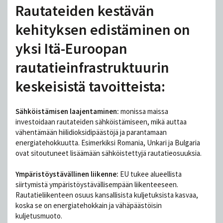
Rautateiden kestävän
kehityksen edistäminen on
yksi Itä-Euroopan
rautatieinfrastruktuurin
keskeisistä tavoitteista:
Sähköistämisen laajentaminen:
monissa maissa
investoidaan rautateiden sähköistämiseen, mikä auttaa
vähentämään hiilidioksidipäästöjä ja parantamaan
energiatehokkuutta. Esimerkiksi Romania, Unkari ja Bulgaria
ovat sitoutuneet lisäämään sähköistettyjä rautatieosuuksia.
Ympäristöystävällinen liikenne:
EU tukee alueellista
siirtymistä ympäristöystävällisempään liikenteeseen.
Rautatieliikenteen osuus kansallisista kuljetuksista kasvaa,
koska se on energiatehokkain ja vähäpäästöisin
kuljetusmuoto.