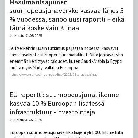
Maailmanlaajuinen
suurnopeusjunaverkko kasvaa lähes 5
% vuodessa, sanoo uusi raportti – eikä
tämä koske vain Kiinaa
Julkaistu 01.08.2025
SCI Verkehrin uusin tutkimus paljastaa nopeasti kasvavat
kansainväliset suurnopeusjunamarkkinat. Niitä johtavat yhä
enemmän kehittyvät taloudet, kuten Saudi-Arabia ja Egypti
mutta myös Yhdysvallat ja Eurooppa
https://www.railtech.com/policy/2025/08 ... ust-china/
EU-raportti: suurnopeusjunaliikenne
kasvaa 10 % Euroopan lisätessä
infrastruktuuri-investointeja
Julkaistu 31.07.2025
Euroopan suurnopeusjunaverkko laajeni yli 1 000 kilometrillä