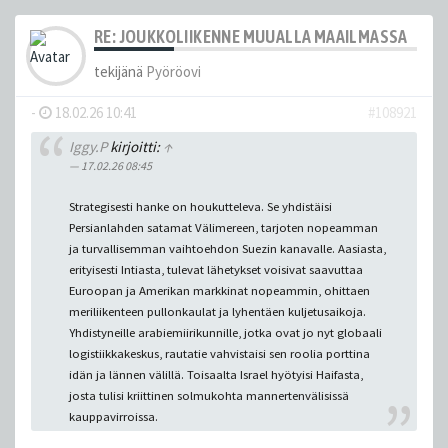
RE: JOUKKOLIIKENNE MUUALLA MAAILMASSA
tekijänä
Pyöröovi
-
18.02.26 10:41
#108921
Iggy.P
kirjoitti:
↑
17.02.26 08:45
Strategisesti hanke on houkutteleva. Se yhdistäisi
Persianlahden satamat Välimereen, tarjoten nopeamman
ja turvallisemman vaihtoehdon Suezin kanavalle. Aasiasta,
erityisesti Intiasta, tulevat lähetykset voisivat saavuttaa
Euroopan ja Amerikan markkinat nopeammin, ohittaen
meriliikenteen pullonkaulat ja lyhentäen kuljetusaikoja.
Yhdistyneille arabiemiirikunnille, jotka ovat jo nyt globaali
logistiikkakeskus, rautatie vahvistaisi sen roolia porttina
idän ja lännen välillä. Toisaalta Israel hyötyisi Haifasta,
josta tulisi kriittinen solmukohta mannertenvälisissä
kauppavirroissa.