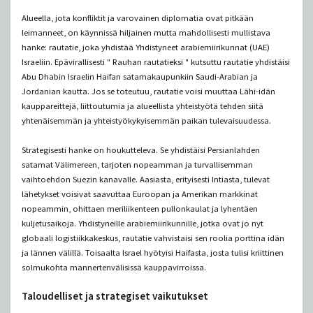
Alueella, jota konfliktit ja varovainen diplomatia ovat pitkään
leimanneet, on käynnissä hiljainen mutta mahdollisesti mullistava
hanke: rautatie, joka yhdistää Yhdistyneet arabiemiirikunnat (UAE)
Israeliin. Epävirallisesti " Rauhan rautatieksi " kutsuttu rautatie yhdistäisi
Abu Dhabin Israelin Haifan satamakaupunkiin Saudi-Arabian ja
Jordanian kautta. Jos se toteutuu, rautatie voisi muuttaa Lähi-idän
kauppareittejä, liittoutumia ja alueellista yhteistyötä tehden siitä
yhtenäisemmän ja yhteistyökykyisemmän paikan tulevaisuudessa.
Strategisesti hanke on houkutteleva. Se yhdistäisi Persianlahden
satamat Välimereen, tarjoten nopeamman ja turvallisemman
vaihtoehdon Suezin kanavalle. Aasiasta, erityisesti Intiasta, tulevat
lähetykset voisivat saavuttaa Euroopan ja Amerikan markkinat
nopeammin, ohittaen meriliikenteen pullonkaulat ja lyhentäen
kuljetusaikoja. Yhdistyneille arabiemiirikunnille, jotka ovat jo nyt
globaali logistiikkakeskus, rautatie vahvistaisi sen roolia porttina idän
ja lännen välillä. Toisaalta Israel hyötyisi Haifasta, josta tulisi kriittinen
solmukohta mannertenvälisissä kauppavirroissa.
Taloudelliset ja strategiset vaikutukset