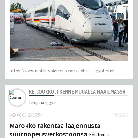
https://www.mobility.siemens.com/global ... egypt.html
RE: JOUKKOLIIKENNE MUUALLA MAAILMASSA
tekijänä
Iggy.P
-
06.06.26 15:54
#109200
Marokko rakentaa laajennusta
suurnopeusverkostoonsa
. Kénitran ja