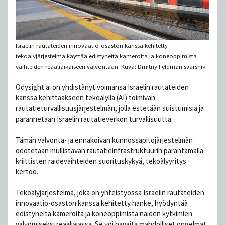
Israelin rautateiden innovaatio-osaston kanssa kehitetty
tekoälyjärjestelmä käyttää edistyneitä kameroita ja koneoppimista
vaihteiden reaaliaikaiseen valvontaan. Kuva: Dmitriy Feldman svarshik.
Odysight.ai on yhdistänyt voimansa Israelin rautateiden
kanssa kehittääkseen tekoälyllä (AI) toimivan
rautatieturvallisuusjärjestelmän, jolla estetään suistumisia ja
parannetaan Israelin rautatieverkon turvallisuutta.
Tämän valvonta- ja ennakoivan kunnossapitojärjestelmän
odotetaan mullistavan rautatieinfrastruktuurin parantamalla
kriittisten raidevaihteiden suorituskykyä, tekoälyyritys
kertoo.
Tekoälyjärjestelmä, joka on yhteistyössä Israelin rautateiden
innovaatio-osaston kanssa kehitetty hanke, hyödyntää
edistyneitä kameroita ja koneoppimista näiden kytkimien
valvomiseksi reaaliajassa. Se voi havaita mahdolliset ongelmat