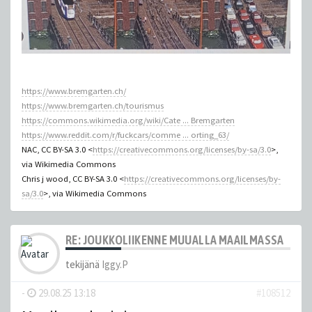
https://www.bremgarten.ch/
https://www.bremgarten.ch/tourismus
https://commons.wikimedia.org/wiki/Cate ... Bremgarten
https://www.reddit.com/r/fuckcars/comme ... orting_63/
NAC, CC BY-SA 3.0 <
https://creativecommons.org/licenses/by-sa/3.0
>,
via Wikimedia Commons
Chris j wood, CC BY-SA 3.0 <
https://creativecommons.org/licenses/by-
sa/3.0
>, via Wikimedia Commons
RE: JOUKKOLIIKENNE MUUALLA MAAILMASSA
tekijänä
Iggy.P
-
29.08.25 13:18
#108512