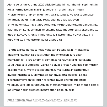
Aloite perustuu vuonna 2020 allekirjoitettuihin Abrahamin sopimuksiin ,
joilla normalisoitiin Israelin ja joidenkin arabimaiden, kuten
Yhdistyneiden arabiemiirikuntien, väliset suhteet. Vaikka sopimukset
herättivät aluksi ristiriitaisia ​​​​reaktioita, ne avasivat oven
ennennäkemättömille taloudellisille ja teknologisille kumppanuuksille.
Rautatie on konkreettinen ilmentymä tästä muuttuneesta skenaariosta,
luoden käytävän, jossa ihmiskunta ja liiketoiminta voivat ylittää ja
jopa yhdistää keskustelun kaksi osapuolta.
Taloudellisesti hanke tarjoaa valtavan potentiaalin. Yhdistyneet
arabiemiirikunnat saisivat suoran maayhteyden Euroopan
markkinoille, ja Israel toimisi elintärkeänä kauttakulkukeskuksena.
Saudi-Arabia ja Jordania, vaikka ne eivät olekaan virallisia sopimusten
allekirjoittajia, hyötyisivät kauttakulkumaksuista, infrastruktuuri-
investoinneista ja suuremmasta sananvallasta alueella. Lisäksi
liikennekäytävään voitaisiin rakentaa myös energiaputkistoja,
valokuituverkkoja ja uusiutuvan energian verkkoja, mikä mahdollistaisi
laajemman teknologisen integraation koko alueella.
https://armenianweekly.com/2025/12/09/t ... ddle-east/