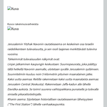
Kuva rakennusvaiheesta
Jerusalemin Yitzhak Navonin rautatieasema on keskeinen osa Israelin
raideliikenteen tulevaisuutta, ja sen rooli laajenee merkittävästi tulevina
vuosina.
Tärkeimmät tulevaisuuden näkymät ovat:
Linjan jatkaminen kaupungin keskustaan: Suurnopeusrata, joka päättyy
tällä hetkellä Navonin asemalle, ulotetaan syvälle Jerusalemin sydämeen.
Suunnitelmiin kuuluu noin 5 kilometrin pituinen maanalainen jatke.
Kaksi uutta asemaa: Reitille rakennetaan kaksi uutta maanalaista asemaa:
Jerusalem Central (Keskusta): Rakennetaan Jaffa-kadun alle lähelle
Davidka-aukiota. Se toimii suurena vaihtopaikkana punaiselle ja tulevalle
siniselle pikaraitiotielinjalle.
Khanin asema: Sijoitetaan historiallisen rautatieaseman läheisyyteen
("The First Station") lähelle vanhaakaupunkia.