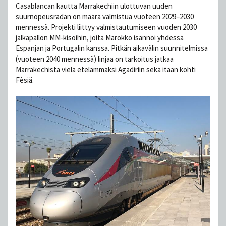
Casablancan kautta Marrakechiin ulottuvan uuden
suurnopeusradan on määrä valmistua vuoteen 2029–2030
mennessä. Projekti liittyy valmistautumiseen vuoden 2030
jalkapallon MM-kisoihin, joita Marokko isännöi yhdessä
Espanjan ja Portugalin kanssa. Pitkän aikavälin suunnitelmissa
(vuoteen 2040 mennessä) linjaa on tarkoitus jatkaa
Marrakechista vielä etelämmäksi Agadiriin sekä itään kohti
Fèsiä.