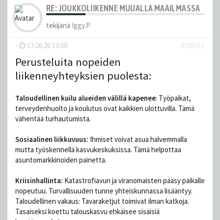
RE: JOUKKOLIIKENNE MUUALLA MAAILMASSA
tekijänä
Iggy.P
-
13.06.26 13:06
#109211
Perusteluita nopeiden
liikenneyhteyksien puolesta:
Taloudellinen kuilu alueiden välillä kapenee
: Työpaikat,
terveydenhuolto ja koulutus ovat kaikkien ulottuvilla. Tämä
vähentää turhautumista.
Sosiaalinen liikkuvuus:
Ihmiset voivat asua halvemmalla
mutta työskennellä kasvukeskuksissa. Tämä helpottaa
asuntomarkkinoiden painetta.
Kriisinhallinta:
Katastrofiavun ja viranomaisten pääsy paikalle
nopeutuu. Turvallisuuden tunne yhteiskunnassa lisääntyy.
Taloudellinen vakaus: Tavaraketjut toimivat ilman katkoja.
Tasaiseksi koettu talouskasvu ehkäisee sisäisiä