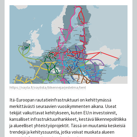
https://vayla.fi/vaylista/liikennejarjestelma/tent
Itä-Euroopan rautatieinfrastruktuuri on kehittymässä
merkittävästi seuraavien vuosikymmenten aikana. Useat
tekijät vaikuttavat kehitykseen, kuten EU:n investoinnit,
kansalliset infrastruktuurihankkeet, kestävä liikennepolitiikka
ja alueelliset yhteistyöprojektit. Tässä on muutamia keskeisiä
trendejä ja kehityssuuntia, jotka voivat muokata alueen