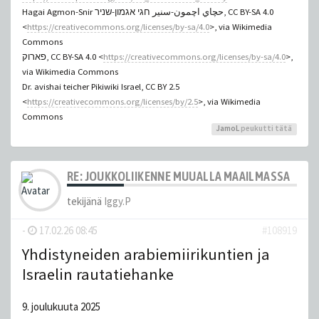
Hagai Agmon-Snir حچاي اچمون-سنير חגי אגמון-שניר, CC BY-SA 4.0
<
https://creativecommons.org/licenses/by-sa/4.0
>, via Wikimedia
Commons
פארוק, CC BY-SA 4.0 <
https://creativecommons.org/licenses/by-sa/4.0
>,
via Wikimedia Commons
Dr. avishai teicher Pikiwiki Israel, CC BY 2.5
<
https://creativecommons.org/licenses/by/2.5
>, via Wikimedia
Commons
JamoL
peukutti tätä
RE: JOUKKOLIIKENNE MUUALLA MAAILMASSA
tekijänä
Iggy.P
-
17.02.26 08:45
#108919
Yhdistyneiden arabiemiirikuntien ja
Israelin rautatiehanke
9. joulukuuta 2025