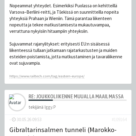
Nopeammat yhteydet. Esimerkiksi Puolassa on kehitteillä
Varsova–Berliini-reitti, ja Tšekissä on suunnitteilla nopeita
yhteyksiä Prahaan ja Wieniin. Tämä parantaa liikenteen
nopeutta ja tekee matkustamisesta mukautuvampaa,
verrattuna nykyisiin hitaampiin yhteyksiin.
Sujuvammat rajanylitykset: erityisesti EU:n sisäisessä
liikenteessä tullaan jatkamaan rajatarkastusten ja muiden
esteiden poistamista, jotta matkustaminen ja tavaraliikenne
ovat sujuvampia.
https://www.railtech.com/tag/eastern-europe/
RE: JOUKKOLIIKENNE MUUALLA MAAILMASSA
tekijänä
Iggy.P
-
30.05.26 09:53
#109164
Gibraltarinsalmen tunneli (Marokko-