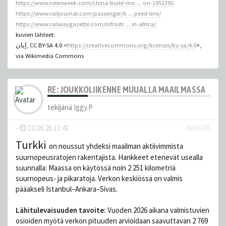
https://www.newsweek.com/china-build-mo ... on-1951395
https://www.railjournal.com/passenger/h ... peed-line/
https://www.railwaygazette.com/infrastr ... in-africa/
kuvien lähteet:
إيان, CC BY-SA 4.0 <
https://creativecommons.org/licenses/by-sa/4.0
>,
via Wikimedia Commons
RE: JOUKKOLIIKENNE MUUALLA MAAILMASSA
tekijänä
Iggy.P
-
10.06.26 11:41
#109206
Turkki
on noussut yhdeksi maailman aktiivimmista
suurnopeusratojen rakentajista. Hankkeet etenevät usealla
suunnalla: Maassa on käytössä noin 2 251 kilometriä
suurnopeus- ja pikaratoja. Verkon keskiössä on valmis
pääakseli Istanbul–Ankara–Sivas.
Lähitulevaisuuden tavoite:
Vuoden 2026 aikana valmistuvien
osioiden myötä verkon pituuden arvioidaan saavuttavan 2 769