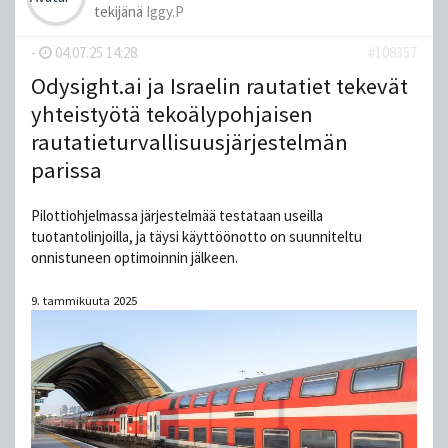
tekijänä
Iggy.P
-
04.07.25 14:28
#108357
Odysight.ai ja Israelin rautatiet tekevät
yhteistyötä tekoälypohjaisen
rautatieturvallisuusjärjestelmän
parissa
Pilottiohjelmassa järjestelmää testataan useilla
tuotantolinjoilla, ja täysi käyttöönotto on suunniteltu
onnistuneen optimoinnin jälkeen.
9. tammikuuta 2025