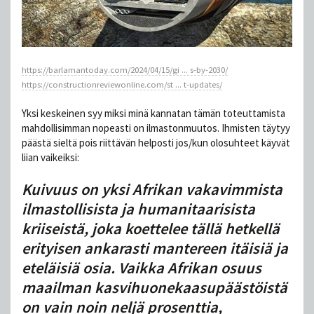
https://barlamantoday.com/2024/04/15/gi ... s-by-2030/
https://constructionreviewonline.com/st ... t-updates/
Yksi keskeinen syy miksi minä kannatan tämän toteuttamista
mahdollisimman nopeasti on ilmastonmuutos. Ihmisten täytyy
päästä sieltä pois riittävän helposti jos/kun olosuhteet käyvät
liian vaikeiksi:
Kuivuus on yksi Afrikan vakavimmista
ilmastollisista ja humanitaarisista
kriiseistä, joka koettelee tällä hetkellä
erityisen ankarasti mantereen itäisiä ja
eteläisiä osia. Vaikka Afrikan osuus
maailman kasvihuonekaasupäästöistä
on vain noin neljä prosenttia,