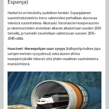
Espanja)
Hanketta on herätelty uudelleen henkiin. Espanjalainen
suunnittelutoimisto Ineco valmistelee parhaillaan alustavaa
teknistä suunnitelmaa. Aikataulu: Varsinaisten koeporausten
ja rakennustöiden arvioidaan alkavan aikaisintaan vuoden 2030
tienoilla, ja tunnelin tavoitellaan valmistuvan vuosien 2035–
2040 välillä.
Haasteet: Merenpohjan suuri syvyys
(kalliopohja kulkee jopa
satojen metrien syvyydessä) sekä alueen alttius
maanjäristyksille tekevät siitä yhden maailman vaativimmista
insinööritöistä.