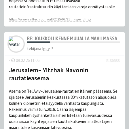
neljässä vuodessa kun EU-maat lisäsivät
rautatieinfrastruktuuriin käyttämiään varoja ennätystasolle.
https://www.railtech.com/all/2025/07/31 ... -spending/
RE: JOUKKOLIIKENNE MUUALLA MAAILMASSA
tekijänä
Iggy.P
-
09.02.26 11:06
#108900
Jerusalem– Yitzhak Navonin
rautatieasema
Asema on Tel Aviv–Jerusalem-rautatien itäinen pääasema. Se
sijaitsee Jerusalemin keskustassa 80m katutason alapuolella
kolmen kilometrin etäisyydellä vanhasta kaupungista.
Rakennus valmistui v.2018. Osana laajempaa
kaupunkikehityshanketta siihen liitetään tulevaisuudessa
uusia sisäänkäyntejä ja sen kautta kulkevien matkustajien
määrä tulee kasvamaan lähivuosina.