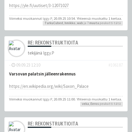
https://yle.fi/uutiset/3-12071027
Viimeksi muokannut
Iggy.P
, 20.09.25 10:54. Yhteensä muokattu 1 kertaa.
TurkuCubed
,
hmikko
,
wab
ja 7
muuta
peukutti tätä
RE: REKONSTRUKTIOITA
tekijänä
Iggy.P
-
09.09.23 12:10
#106187
Varsovan palatsin jälleenrakennus
https://en.wikipedia.org/wiki/Saxon_Palace
Viimeksi muokannut
Iggy.P
, 20.09.25 11:00. Yhteensä muokattu 1 kertaa.
veka
,
Eeros
peukutti tätä
RE: REKONSTRUKTIOITA