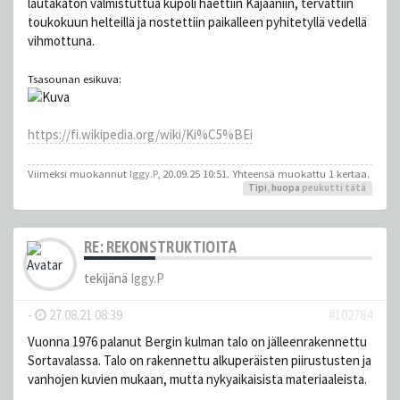
lautakaton valmistuttua kupoli haettiin Kajaaniin, tervattiin
toukokuun helteillä ja nostettiin paikalleen pyhitetyllä vedellä
vihmottuna.
Tsasounan esikuva:
https://fi.wikipedia.org/wiki/Ki%C5%BEi
Viimeksi muokannut
Iggy.P
, 20.09.25 10:51. Yhteensä muokattu 1 kertaa.
Tipi
,
huopa
peukutti tätä
RE: REKONSTRUKTIOITA
tekijänä
Iggy.P
-
27.08.21 08:39
#102784
Vuonna 1976 palanut Bergin kulman talo on jälleenrakennettu
Sortavalassa. Talo on rakennettu alkuperäisten piirustusten ja
vanhojen kuvien mukaan, mutta nykyaikaisista materiaaleista.