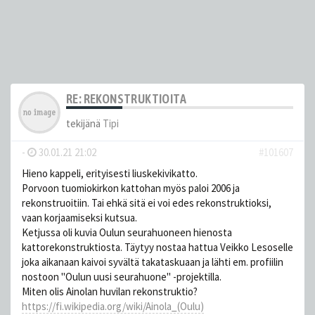
RE: REKONSTRUKTIOITA
tekijänä
Tipi
-
30.01.21 21:02
#101607
Hieno kappeli, erityisesti liuskekivikatto.
Porvoon tuomiokirkon kattohan myös paloi 2006 ja
rekonstruoitiin. Tai ehkä sitä ei voi edes rekonstruktioksi,
vaan korjaamiseksi kutsua.
Ketjussa oli kuvia Oulun seurahuoneen hienosta
kattorekonstruktiosta. Täytyy nostaa hattua Veikko Lesoselle
joka aikanaan kaivoi syvältä takataskuaan ja lähti em. profiilin
nostoon "Oulun uusi seurahuone" -projektilla.
Miten olis Ainolan huvilan rekonstruktio?
https://fi.wikipedia.org/wiki/Ainola_(Oulu)