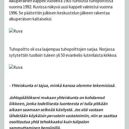
Alkuperäinen kappeli vuodelta 1903 tuhoutui tuhopoltossa
vuonna 1992. Kuvissa näkyvä uusi kappeli valmistui vuonna
1996. Se päätettiin julkisen keskustelun jälkeen rakentaa
alkuperäisen kaltaiseksi.
Tuhopoltto oli osa laajempaa tuhopolttojen sarjaa. Norjassa
sytytettiin tuolloin tuleen yli 50 evankelis-luterilaista kirkkoa.
- Yhteiskunta ei tajua, minkä kanssa olemme tekemisissä.
Johtopäätökseni mukaan yhteiskunta on kohdannut
liikkeen, jonka todellisesta luonteesta ei tulla pitkään
aikaan saamaan selkeää käsitystä. Jos sitä vastaan
lähdetään köykäisin perustein vastatoimiin, niin se saattaa
osoittautua yhtä tehokkaaksi kuin tulipalon
sammuttaminen bensiinillä.