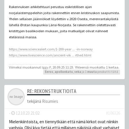
Rakennuksen arkkitehtuuri perustuu esikristillisen ajan
norjalaistemppeleihin joita rakennettiin ennen kristinuskon saapumista.
Yhden sellaisen jäännökset löydettiin v.2020 Osesta, merenrantakylästä
lähellä Ørstan kaupunkia Länsi-Norjasta. Se rakennettiin oletettavasti
kristittyjen basilikoiden mukaan, joita matkailijat olivat nähneet
eteläisissä maissa.
https://www.sciencealert.com/1-200-year ... -in-norway
https://www.livescience.com/ancient-vik ... rthed.html
Viimeksi muokannut
Iggy.P
, 20.09.25 11:23. Yhteensä muokattu 1 kertaa.
Eeros
,
apollonkatu
,
veka
ja 1
muuta
peukutti tätä
RE: REKONSTRUKTIOITA
tekijänä
Risumies
-
12.10.23 21:02
#106326
Mielenkiintoista, en tiennytkään että nämä kirkot ovat niinkin
vanhoja. Olisi kiva tietää että millaisen näköisiä olivat varhaiset