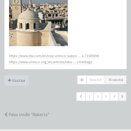
https://www.dw.com/en/iraq-unesco-suppo ... a-71505694
https://www.unesco.org/en/articles/rebu ... s-heritage
Sivu
5
/
5
75 viestiä
Vastaa
1
2
3
4
5
Palaa sivulle “Alakerta”