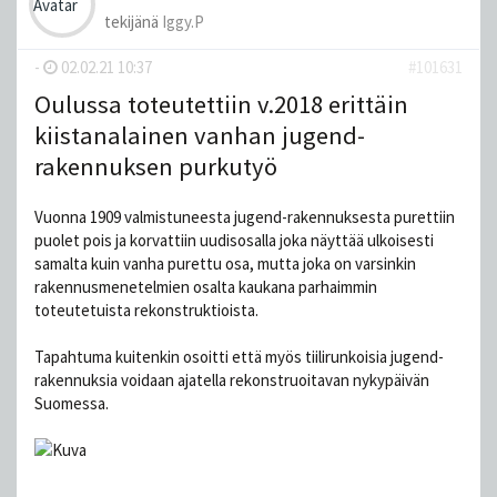
tekijänä
Iggy.P
-
02.02.21 10:37
#101631
Oulussa toteutettiin v.2018 erittäin
kiistanalainen vanhan jugend-
rakennuksen purkutyö
Vuonna 1909 valmistuneesta jugend-rakennuksesta purettiin
puolet pois ja korvattiin uudisosalla joka näyttää ulkoisesti
samalta kuin vanha purettu osa, mutta joka on varsinkin
rakennusmenetelmien osalta kaukana parhaimmin
toteutetuista rekonstruktioista.
Tapahtuma kuitenkin osoitti että myös tiilirunkoisia jugend-
rakennuksia voidaan ajatella rekonstruoitavan nykypäivän
Suomessa.