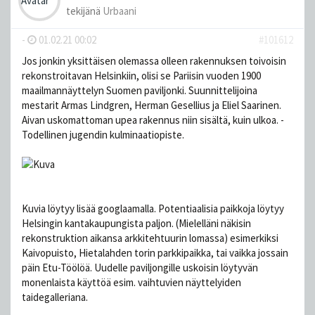
tekijänä
Urbaani
-
01.02.21 00:02
#101612
Jos jonkin yksittäisen olemassa olleen rakennuksen toivoisin
rekonstroitavan Helsinkiin, olisi se Pariisin vuoden 1900
maailmannäyttelyn Suomen paviljonki. Suunnittelijoina
mestarit Armas Lindgren, Herman Gesellius ja Eliel Saarinen.
Aivan uskomattoman upea rakennus niin sisältä, kuin ulkoa. -
Todellinen jugendin kulminaatiopiste.
Kuvia löytyy lisää googlaamalla. Potentiaalisia paikkoja löytyy
Helsingin kantakaupungista paljon. (Mielelläni näkisin
rekonstruktion aikansa arkkitehtuurin lomassa) esimerkiksi
Kaivopuisto, Hietalahden torin parkkipaikka, tai vaikka jossain
päin Etu-Töölöä. Uudelle paviljongille uskoisin löytyvän
monenlaista käyttöä esim. vaihtuvien näyttelyiden
taidegalleriana.