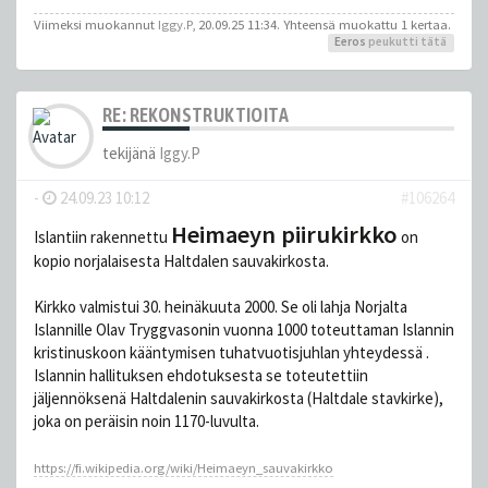
Viimeksi muokannut
Iggy.P
, 20.09.25 11:34. Yhteensä muokattu 1 kertaa.
Eeros
peukutti tätä
RE: REKONSTRUKTIOITA
tekijänä
Iggy.P
-
24.09.23 10:12
#106264
Heimaeyn piirukirkko
Islantiin rakennettu
on
kopio norjalaisesta Haltdalen sauvakirkosta.
Kirkko valmistui 30. heinäkuuta 2000. Se oli lahja Norjalta
Islannille Olav Tryggvasonin vuonna 1000 toteuttaman Islannin
kristinuskoon kääntymisen tuhatvuotisjuhlan yhteydessä .
Islannin hallituksen ehdotuksesta se toteutettiin
jäljennöksenä Haltdalenin sauvakirkosta (Haltdale stavkirke),
joka on peräisin noin 1170-luvulta.
https://fi.wikipedia.org/wiki/Heimaeyn_sauvakirkko