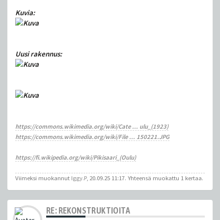
Kuvia:
Uusi rakennus:
https://commons.wikimedia.org/wiki/Cate ... ulu_(1923)
https://commons.wikimedia.org/wiki/File ... 150221.JPG
https://fi.wikipedia.org/wiki/Pikisaari_(Oulu)
Viimeksi muokannut
Iggy.P
, 20.09.25 11:17. Yhteensä muokattu 1 kertaa.
RE: REKONSTRUKTIOITA