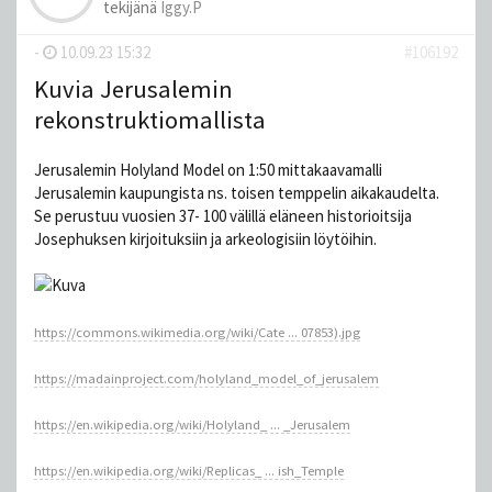
tekijänä
Iggy.P
-
10.09.23 15:32
#106192
Kuvia Jerusalemin
rekonstruktiomallista
Jerusalemin Holyland Model on 1:50 mittakaavamalli
Jerusalemin kaupungista ns. toisen temppelin aikakaudelta.
Se perustuu vuosien 37- 100 välillä eläneen historioitsija
Josephuksen kirjoituksiin ja arkeologisiin löytöihin.
https://commons.wikimedia.org/wiki/Cate ... 07853).jpg
https://madainproject.com/holyland_model_of_jerusalem
https://en.wikipedia.org/wiki/Holyland_ ... _Jerusalem
https://en.wikipedia.org/wiki/Replicas_ ... ish_Temple