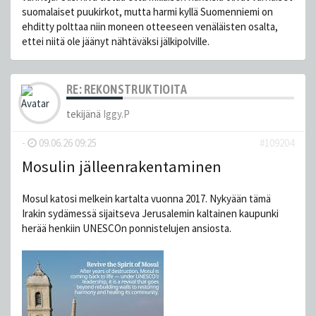
suomalaiset puukirkot, mutta harmi kyllä Suomenniemi on
ehditty polttaa niin moneen otteeseen venäläisten osalta,
ettei niitä ole jäänyt nähtäväksi jälkipolville.
RE: REKONSTRUKTIOITA
tekijänä
Iggy.P
-
09.06.26 09:25
#109204
Mosulin jälleenrakentaminen
Mosul katosi melkein kartalta vuonna 2017. Nykyään tämä
Irakin sydämessä sijaitseva Jerusalemin kaltainen kaupunki
herää henkiin UNESCOn ponnistelujen ansiosta.