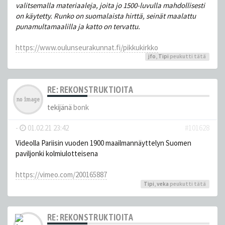
valitsemalla materiaaleja, joita jo 1500-luvulla mahdollisesti
on käytetty. Runko on suomalaista hirttä, seinät maalattu
punamultamaalilla ja katto on tervattu.
https://www.oulunseurakunnat.fi/pikkukirkko
jfo
,
Tipi
peukutti tätä
RE: REKONSTRUKTIOITA
tekijänä
bonk
-
01.02.21 23:42
#101628
Videolla Pariisin vuoden 1900 maailmannäyttelyn Suomen
paviljonki kolmiulotteisena
https://vimeo.com/200165887
Tipi
,
veka
peukutti tätä
RE: REKONSTRUKTIOITA