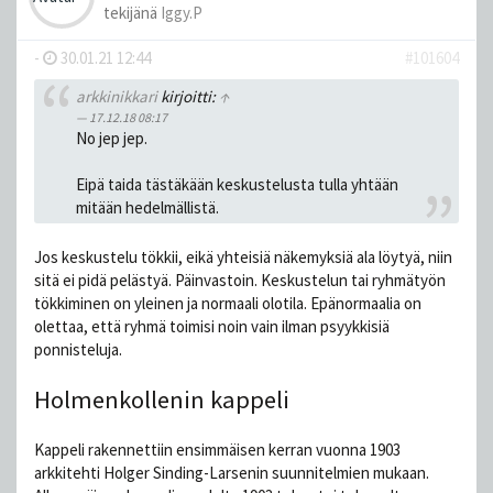
tekijänä
Iggy.P
-
30.01.21 12:44
#101604
arkkinikkari
kirjoitti:
↑
17.12.18 08:17
No jep jep.
Eipä taida tästäkään keskustelusta tulla yhtään
mitään hedelmällistä.
Jos keskustelu tökkii, eikä yhteisiä näkemyksiä ala löytyä, niin
sitä ei pidä pelästyä. Päinvastoin. Keskustelun tai ryhmätyön
tökkiminen on yleinen ja normaali olotila. Epänormaalia on
olettaa, että ryhmä toimisi noin vain ilman psyykkisiä
ponnisteluja.
Holmenkollenin kappeli
Kappeli rakennettiin ensimmäisen kerran vuonna 1903
arkkitehti Holger Sinding-Larsenin suunnitelmien mukaan.