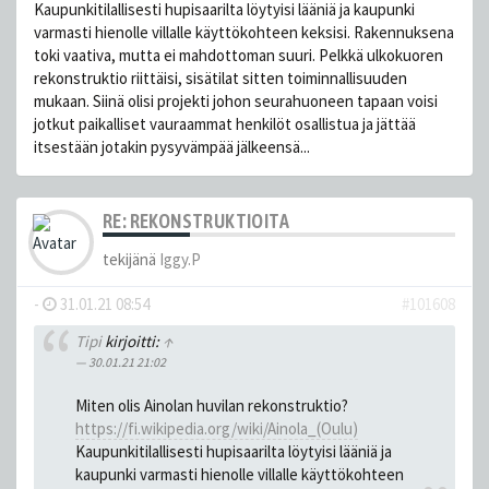
Kaupunkitilallisesti hupisaarilta löytyisi lääniä ja kaupunki
varmasti hienolle villalle käyttökohteen keksisi. Rakennuksena
toki vaativa, mutta ei mahdottoman suuri. Pelkkä ulkokuoren
rekonstruktio riittäisi, sisätilat sitten toiminnallisuuden
mukaan. Siinä olisi projekti johon seurahuoneen tapaan voisi
jotkut paikalliset vauraammat henkilöt osallistua ja jättää
itsestään jotakin pysyvämpää jälkeensä...
RE: REKONSTRUKTIOITA
tekijänä
Iggy.P
-
31.01.21 08:54
#101608
Tipi
kirjoitti:
↑
30.01.21 21:02
Miten olis Ainolan huvilan rekonstruktio?
https://fi.wikipedia.org/wiki/Ainola_(Oulu)
Kaupunkitilallisesti hupisaarilta löytyisi lääniä ja
kaupunki varmasti hienolle villalle käyttökohteen