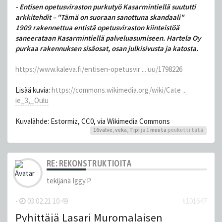
- Entisen ope­tus­vi­ras­ton pur­ku­työ Ka­sar­min­tiel­lä suu­tut­ti
ark­ki­teh­dit – "Tämä on suoraan sa­not­tu­na skan­daa­li"
1909 rakennettua entistä opetusviraston kiinteistöä
saneerataan Kasarmintiellä palveluasumiseen. Hartela Oy
purkaa rakennuksen sisäosat, osan julkisivusta ja katosta.
https://www.kaleva.fi/entisen-opetusvir ... uu/1798226
Lisää kuvia:
https://commons.wikimedia.org/wiki/Cate ...
ie_3,_Oulu
Kuvalähde: Estormiz, CC0, via Wikimedia Commons
16valve
,
veka
,
Tipi
ja 1
muuta
peukutti tätä
RE: REKONSTRUKTIOITA
tekijänä
Iggy.P
-
03.02.21 10:49
#101647
Pyhittäjä Lasari Muromalaisen