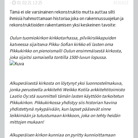
-
01.02.21 12:25
#101623
Tämä ei ole varsinainen rekonstruktio mutta auttaa silti
ihmisiä hahmottamaan historiaa joka on rakennussuojelun ja
rekonstruktioiden rakentamisen yksi keskeinen tavoite:
Oulun tuomiokirkon kirkkotarhassa, pilvikirsikkapuiden
katveessa sijaitseva Pikku-Sofian kirkko eli lasten oma
Pikkukirkko on pienoismalli Oulun ensimmäisestä kirkosta,
joka sijaitsi samaisella tontilla 1500-luvun lopussa.
Alkuperäisestä kirkosta on löytynyt yksi luonnostelmakuva,
jonka perusteella arkkitehti Weikko Kotila arkkitehtitoimisto
Laatio Oy:stä suunnitteli tämän lasten käyttöön tarkoitetun
Pikkukirkon. Pikkukirkossa yhdistyy siis historian havina
yhdistettynä nykypäivään, kun lapset pääsevät sinne
leikkimään ja tutustumaan kirkkoon, joka on tehty heidän
mittojen mukaan!
Alkuperäisen kirkon kunniaa on pyritty kunnioittamaan