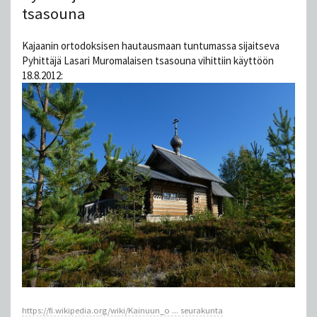
tsasouna
Kajaanin ortodoksisen hautausmaan tuntumassa sijaitseva
Pyhittäjä Lasari Muromalaisen tsasouna vihittiin käyttöön
18.8.2012:
https://fi.wikipedia.org/wiki/Kainuun_o ... seurakunta