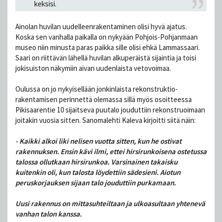
keksisi.
Ainolan huvilan uudelleenrakentaminen olisi hyvä ajatus.
Koska sen vanhalla paikalla on nykyään Pohjois-Pohjanmaan
museo niin minusta paras paikka sille olisi ehkä Lammassaari.
Saari on riittävän lähellä huvilan alkuperäistä sijaintia ja toisi
jokisuiston näkymiin aivan uudenlaista vetovoimaa.
Oulussa on jo nykyisellään jonkinlaista rekonstruktio-
rakentamisen perinnettä olemassa sillä myös osoitteessa
Pikisaarentie 10 sijaitseva puutalo jouduttiin rekonstruoimaan
joitakin vuosia sitten. Sanomalehti Kaleva kirjoitti siitä näin:
- Kaikki alkoi liki nelisen vuotta sitten, kun he ostivat
rakennuksen. Ensin kävi ilmi, ettei hirsirunkoisena ostetussa
talossa ollutkaan hirsirunkoa. Varsinainen takaisku
kuitenkin oli, kun talosta löydettiin sädesieni. Aiotun
peruskorjauksen sijaan talo jouduttiin purkamaan.
Uusi rakennus on mittasuhteiltaan ja ulkoasultaan yhtenevä
vanhan talon kanssa.