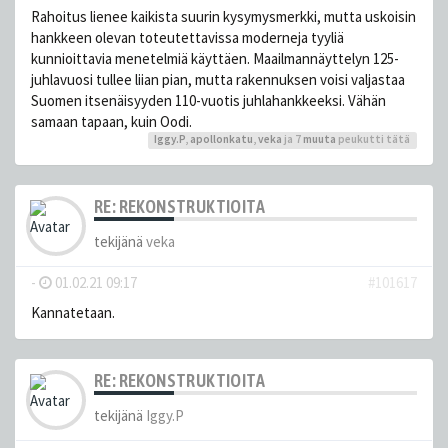
Rahoitus lienee kaikista suurin kysymysmerkki, mutta uskoisin
hankkeen olevan toteutettavissa moderneja tyyliä
kunnioittavia menetelmiä käyttäen. Maailmannäyttelyn 125-
juhlavuosi tullee liian pian, mutta rakennuksen voisi valjastaa
Suomen itsenäisyyden 110-vuotis juhlahankkeeksi. Vähän
samaan tapaan, kuin Oodi.
Iggy.P
,
apollonkatu
,
veka
ja 7
muuta
peukutti tätä
RE: REKONSTRUKTIOITA
tekijänä
veka
-
01.02.21 09:17
#101617
Kannatetaan.
RE: REKONSTRUKTIOITA
tekijänä
Iggy.P