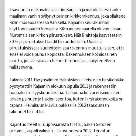
Tsasounan esikuvaksi valittiin Karjalan ja mahdollisesti koko
maailman vanhin säilynyt puinen kirkkorakennus, joka sijaitsee
Kizin museosaaressa Äänisellä. Kajaanin seurakunnan
käyttöön saatiin Venäjältä Kižin museosaarella olevan Lasari
Muromalaisen kirkon piirustukset. Näitä mittoja kasvatettiin
30 % ja piirustukset laadittiin uudestaan. Uusissa
piirustuksissa ja suunnitelmissa rakennus muuttui siten, että
enää ei voida puhua kopiosta. Rakennuksen kolmiosainen
muoto, josta esikuvan helposti tunnistaa, säilyi edelleen
hallitsevana.
Talvella 2011 Hyrynsalmen Hakokylässä veistetty hirsikehikko
pystytettiin Kajaaniin elokuun lopulla 2011 ja rakennettiin
huopakatto syyskuun aikana. Tsasouna kuivui ensimmäisen
talven painuen ja hakien asentoa, kuten hirsirakennuksilla on
tapana. Helmikuun kuivilla pakkasilla 2012 tsasounaan
rakennettiin lattia.
Rajantuotteelta Tuupovaarasta tilattu, Sakari Siitosen
piirtämä, kupoli valmistui alkuvuodesta 2012. Tervatun