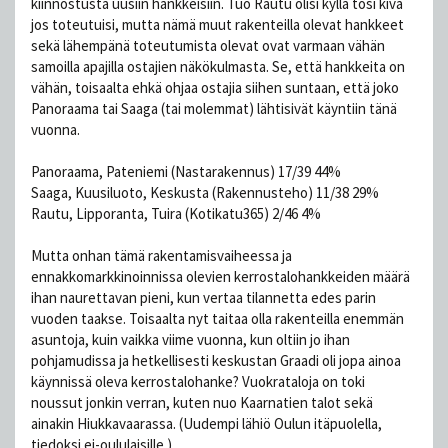
kiinnostusta uusiin hankkeisiin. Tuo Rautu olisi kyllä tosi kiva
jos toteutuisi, mutta nämä muut rakenteilla olevat hankkeet
sekä lähempänä toteutumista olevat ovat varmaan vähän
samoilla apajilla ostajien näkökulmasta. Se, että hankkeita on
vähän, toisaalta ehkä ohjaa ostajia siihen suntaan, että joko
Panoraama tai Saaga (tai molemmat) lähtisivät käyntiin tänä
vuonna.
Panoraama, Pateniemi (Nastarakennus) 17/39 44%
Saaga, Kuusiluoto, Keskusta (Rakennusteho) 11/38 29%
Rautu, Lipporanta, Tuira (Kotikatu365) 2/46 4%
Mutta onhan tämä rakentamisvaiheessa ja
ennakkomarkkinoinnissa olevien kerrostalohankkeiden määrä
ihan naurettavan pieni, kun vertaa tilannetta edes parin
vuoden taakse. Toisaalta nyt taitaa olla rakenteilla enemmän
asuntoja, kuin vaikka viime vuonna, kun oltiin jo ihan
pohjamudissa ja hetkellisesti keskustan Graadi oli jopa ainoa
käynnissä oleva kerrostalohanke? Vuokrataloja on toki
noussut jonkin verran, kuten nuo Kaarnatien talot sekä
ainakin Hiukkavaarassa. (Uudempi lähiö Oulun itäpuolella,
tiedoksi ei-oululaisille.)