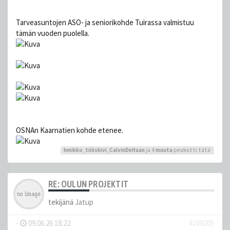
Tarveasuntojen ASO- ja seniorikohde Tuirassa valmistuu
tämän vuoden puolella.
OSNAn Kaarnatien kohde etenee.
hmikko
,
tiiliskivi
,
CalvinDeHaan
ja 4
muuta
peukutti tätä
RE: OULUN PROJEKTIT
tekijänä
Jatup
-
09.06.26 18:22
#109205