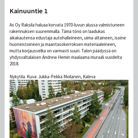
Kainuuntie 1
As Oy Raksila haluaa korvata 1970-luvun alussa valmistuneen
rakennuksen suuremmalla. Tämä tönö on laadukas
aikakautensa edustaja autohalleineen, uima-altaineen, isoine
huoneistoineen ja maantasokerroksen materiaaleineen,
mutta korjausvelka on varmasti suuri. Talon päädyssä on
yhdysvaltalaisen Andrew Hemin maalaama muraali vuodelta
2018.
Nykytila. Kuva: Jukka-Pekka Moilanen, Kaleva