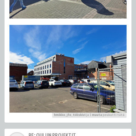
hmikko
,
jfo
,
tiiliskivi
ja 1
muuta
peukutti tätä
RE: OULUN PROJEKTIT