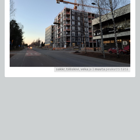
sakkr
,
tiiliskivi
,
veka
ja 1
muuta
peukutti tätä