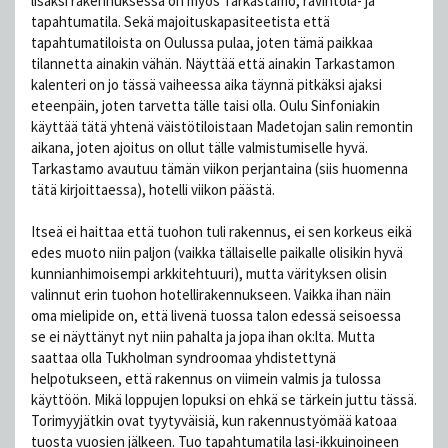
lisäksi rakennuksessa on myös Tarkastamo, ravintola- ja
tapahtumatila. Sekä majoituskapasiteetista että
tapahtumatiloista on Oulussa pulaa, joten tämä paikkaa
tilannetta ainakin vähän. Näyttää että ainakin Tarkastamon
kalenteri on jo tässä vaiheessa aika täynnä pitkäksi ajaksi
eteenpäin, joten tarvetta tälle taisi olla. Oulu Sinfoniakin
käyttää tätä yhtenä väistötiloistaan Madetojan salin remontin
aikana, joten ajoitus on ollut tälle valmistumiselle hyvä.
Tarkastamo avautuu tämän viikon perjantaina (siis huomenna
tätä kirjoittaessa), hotelli viikon päästä.
Itseä ei haittaa että tuohon tuli rakennus, ei sen korkeus eikä
edes muoto niin paljon (vaikka tällaiselle paikalle olisikin hyvä
kunnianhimoisempi arkkitehtuuri), mutta värityksen olisin
valinnut erin tuohon hotellirakennukseen. Vaikka ihan näin
oma mielipide on, että livenä tuossa talon edessä seisoessa
se ei näyttänyt nyt niin pahalta ja jopa ihan ok:lta. Mutta
saattaa olla Tukholman syndroomaa yhdistettynä
helpotukseen, että rakennus on viimein valmis ja tulossa
käyttöön. Mikä loppujen lopuksi on ehkä se tärkein juttu tässä.
Torimyyjätkin ovat tyytyväisiä, kun rakennustyömää katoaa
tuosta vuosien jälkeen. Tuo tapahtumatila lasi-ikkuinoineen