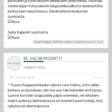
pistetalon ja 6-kerroksisen lamellitalon yhdistelmää. Pistetalo
toimisi laajan risteysalueen kaupunkikuvallisena dominanttina
keskustaan saavuttaessa. Havainnekuva keskustan
suunnasta.
Sama Kajjaanin suunnasta.
TeppoTulppu
,
tiiliskivi
,
veka
ja 2
muuta
peukutti tätä
RE: OULUN PROJEKTIT
tekijänä
Jatup
-
14.06.26 20:05
#109215
^ Tuosta Kauppurienkadun talosta voisi todeta, että vaikka
korkeus ei nousekaan, niin tuo uusi talo kuitenkin levittäytyy
tuonne korttelin sisäpuolelle paljon enemmän, eli neliöiden
määrä uudessa rakennuksessa on huomattavasti isompi, mitä
nykyisessä rakennuksessa.