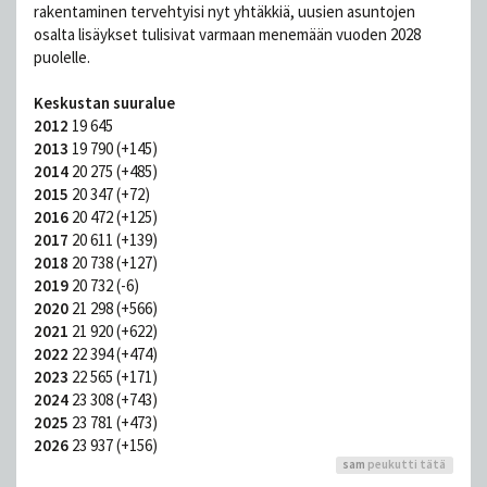
rakentaminen tervehtyisi nyt yhtäkkiä, uusien asuntojen
osalta lisäykset tulisivat varmaan menemään vuoden 2028
puolelle.
Keskustan suuralue
2012
19 645
2013
19 790 (+145)
2014
20 275 (+485)
2015
20 347 (+72)
2016
20 472 (+125)
2017
20 611 (+139)
2018
20 738 (+127)
2019
20 732 (-6)
2020
21 298 (+566)
2021
21 920 (+622)
2022
22 394 (+474)
2023
22 565 (+171)
2024
23 308 (+743)
2025
23 781 (+473)
2026
23 937 (+156)
sam
peukutti tätä