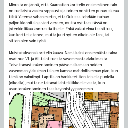
Minusta on jännä, että Kaarnatien korttelin ensimmäinen talo
on tuollaista vaalea rappausta ja toinen on sitten punaruskeaa
tiiltä. Yleensä vähän mietin, että Oulussa tehdään turhan
paljon kloonitaloja vieri viereen, mutta nyt taas tässä on
jotenkin liikaa kontrastia itselle. Ehkä vaikutelma tasoittuu,
kun kortteli etenee, mutta juuri nyt en oikein ole fani, tai
sitten olen vain tylsä.
Muistutuksena korttelin kaava. Nämä kaksi ensimmäistä taloa
ovat nuo VI- ja VII-talot tuosta vasemmasta alakulmasta.
Toivottavasti rakentaminen pääsee alkamaan noiden
vasemman yläkulman talojen kanssa mahdollisimman pian, kun
tämä on valmiimpi. Laptilla on hankkeet tien toisella puolella
(oikealla), mutta ne taitavat lähteä liikkeelle vasta, kun
asuntorakentaminen taas käynnistyy paremmin.