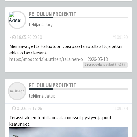
RE: OULUN PROJEKTIT
tekijänä
Jary
-
18.05.26 20:30
#109120
Meinaavat, että Hailuotoon voisi päästä autolla siltoja pitkin
ehkä jo tänä kesänä.
https://moottori.fi/uutinen/tallainen-o ... 2026-05-18
Jatup
,
veka
peukutti tätä
RE: OULUN PROJEKTIT
tekijänä
Jatup
-
01.06.26 17:06
#109174
Terassitalojen tontilla on aita noussut pystyyn ja puut
kaatuneet.