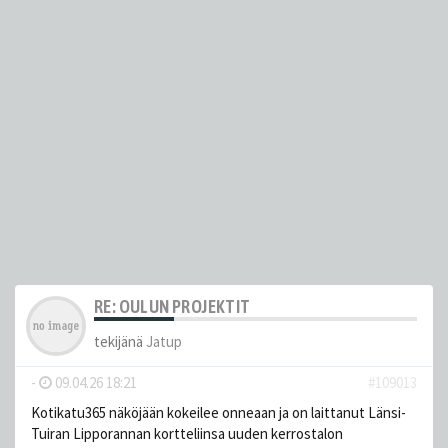
RE: OULUN PROJEKTIT
tekijänä
Jatup
-
09.04.26 18:21
#109013
Kotikatu365 näköjään kokeilee onneaan ja on laittanut Länsi-
Tuiran Lipporannan kortteliinsa uuden kerrostalon