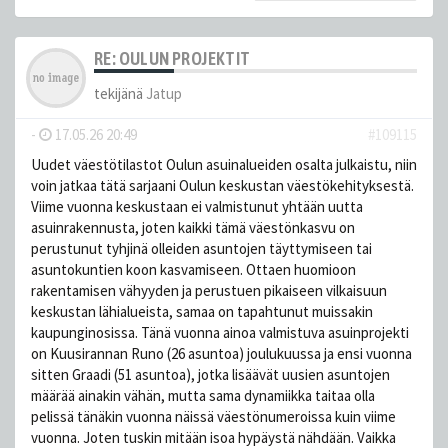
RE: OULUN PROJEKTIT
tekijänä
Jatup
-
17.05.26 20:49
#109115
Uudet väestötilastot Oulun asuinalueiden osalta julkaistu, niin
voin jatkaa tätä sarjaani Oulun keskustan väestökehityksestä.
Viime vuonna keskustaan ei valmistunut yhtään uutta
asuinrakennusta, joten kaikki tämä väestönkasvu on
perustunut tyhjinä olleiden asuntojen täyttymiseen tai
asuntokuntien koon kasvamiseen. Ottaen huomioon
rakentamisen vähyyden ja perustuen pikaiseen vilkaisuun
keskustan lähialueista, samaa on tapahtunut muissakin
kaupunginosissa. Tänä vuonna ainoa valmistuva asuinprojekti
on Kuusirannan Runo (26 asuntoa) joulukuussa ja ensi vuonna
sitten Graadi (51 asuntoa), jotka lisäävät uusien asuntojen
määrää ainakin vähän, mutta sama dynamiikka taitaa olla
pelissä tänäkin vuonna näissä väestönumeroissa kuin viime
vuonna. Joten tuskin mitään isoa hypäystä nähdään. Vaikka