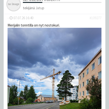
tekijänä
Jatup
-
07.07.26 16:40
#109277
Merijalin tonntilla on nyt nostokuri.