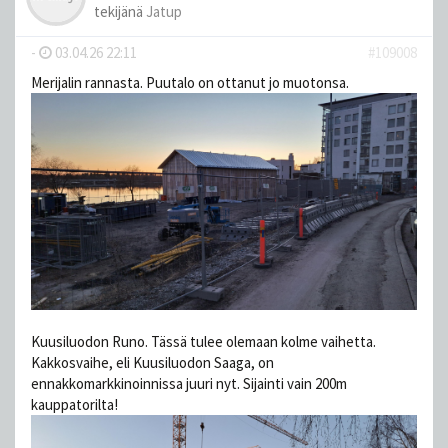
tekijänä
Jatup
-
03.04.26 22:11
#109008
Merijalin rannasta. Puutalo on ottanut jo muotonsa.
Kuusiluodon Runo. Tässä tulee olemaan kolme vaihetta.
Kakkosvaihe, eli Kuusiluodon Saaga, on
ennakkomarkkinoinnissa juuri nyt. Sijainti vain 200m
kauppatorilta!