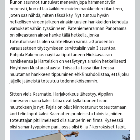
Runon asunnot tuntuivat menevän jopa hämmentävän
nopeasti, kun ottaa kaikkien muiden hankkeiden tilanteen,
joten saa nähdä, miten tässä käy. Nyt tuntuu hyvän
hetkellisen vireen jälkeen ainakin uusien hankkeiden kohdalla
varaukset vähän tyssänneen. Pateniemenrannan Panoraama
on oikeastaan ainoa hanke tällä hetkellä, jonka
toteutumisesta olen suhteellisen varma. 50 prosentin
varausasteen täyttymiseen tarvittaisiin vain 3 asuntoa.
Pohjola Rakennus näyttää tiputtaneen Hiukkavaaran
hankkeensa ja Hartelakin on vetäytynyt ainakin hetkellisesti
Höyhtyän Mustarastaasta. Toisaalta tässä tilanteessa
muutaman hankkeen tippuminen ehkä mahdollistaa, että joku
jäljelle jääneistä toteutuu todennäköisemmin.
Sitten vielä Kaarnatie. Harjakorkeus lähestyy. Alppilan
ilmeeseen nämä kaksi taloa ovat kyllä tuoneet ison
muutoksen jo nyt. Pajala on ollut kiinnostunut toteuttamaan
korttelin loput kaksi Kaarnatien puoleisista taloista, niiden
toteuttajan piti ilmeisesti olla alunperin eri firma. Kyseessä
olisi samantyyppinen pari, jossa olisi 6- ja 7-kerroksiset talot.