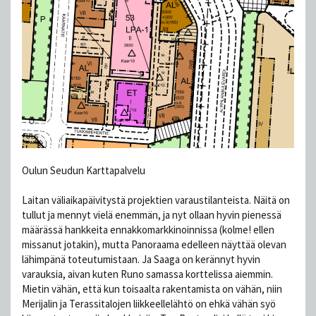
Oulun Seudun Karttapalvelu
Laitan väliaikapäivitystä projektien varaustilanteista. Näitä on
tullut ja mennyt vielä enemmän, ja nyt ollaan hyvin pienessä
määrässä hankkeita ennakkomarkkinoinnissa (kolme! ellen
missanut jotakin), mutta Panoraama edelleen näyttää olevan
lähimpänä toteutumistaan. Ja Saaga on kerännyt hyvin
varauksia, aivan kuten Runo samassa korttelissa aiemmin.
Mietin vähän, että kun toisaalta rakentamista on vähän, niin
Merijalin ja Terassitalojen liikkeellelähtö on ehkä vähän syö