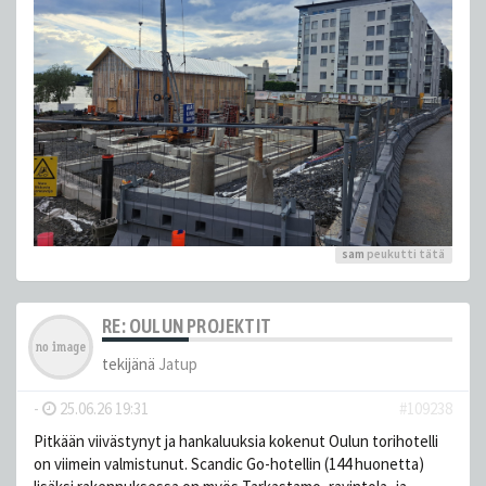
sam
peukutti tätä
RE: OULUN PROJEKTIT
tekijänä
Jatup
-
25.06.26 19:31
#109238
Pitkään viivästynyt ja hankaluuksia kokenut Oulun torihotelli
on viimein valmistunut. Scandic Go-hotellin (144 huonetta)