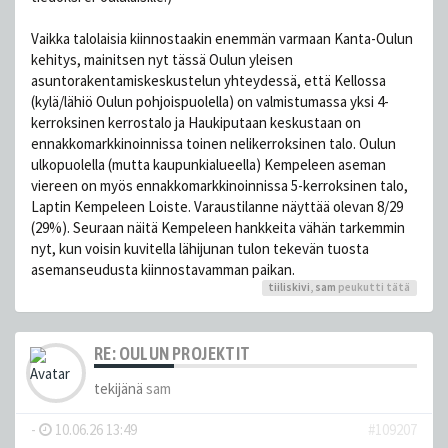
Vaikka talolaisia kiinnostaakin enemmän varmaan Kanta-Oulun
kehitys, mainitsen nyt tässä Oulun yleisen
asuntorakentamiskeskustelun yhteydessä, että Kellossa
(kylä/lähiö Oulun pohjoispuolella) on valmistumassa yksi 4-
kerroksinen kerrostalo ja Haukiputaan keskustaan on
ennakkomarkkinoinnissa toinen nelikerroksinen talo. Oulun
ulkopuolella (mutta kaupunkialueella) Kempeleen aseman
viereen on myös ennakkomarkkinoinnissa 5-kerroksinen talo,
Laptin Kempeleen Loiste. Varaustilanne näyttää olevan 8/29
(29%). Seuraan näitä Kempeleen hankkeita vähän tarkemmin
nyt, kun voisin kuvitella lähijunan tulon tekevän tuosta
asemanseudusta kiinnostavamman paikan.
tiiliskivi
,
sam
peukutti tätä
RE: OULUN PROJEKTIT
tekijänä
sam
-
10.06.26 13:49
#109207