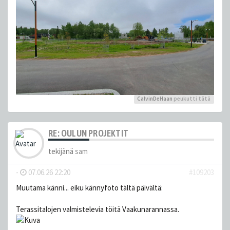
CalvinDeHaan
peukutti tätä
RE: OULUN PROJEKTIT
tekijänä
sam
-
07.06.26 22:20
#109203
Muutama känni... eiku kännyfoto tältä päivältä:
Terassitalojen valmistelevia töitä Vaakunarannassa.