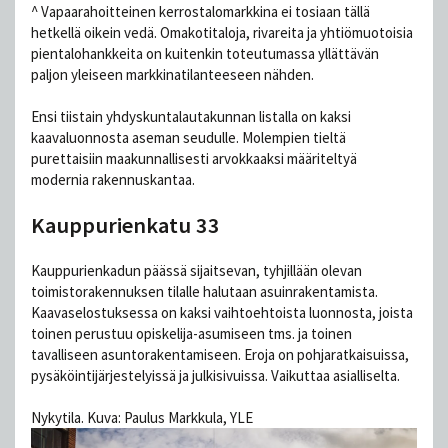
^ Vapaarahoitteinen kerrostalomarkkina ei tosiaan tällä
hetkellä oikein vedä. Omakotitaloja, rivareita ja yhtiömuotoisia
pientalohankkeita on kuitenkin toteutumassa yllättävän
paljon yleiseen markkinatilanteeseen nähden.
Ensi tiistain yhdyskuntalautakunnan listalla on kaksi
kaavaluonnosta aseman seudulle. Molempien tieltä
purettaisiin maakunnallisesti arvokkaaksi määriteltyä
modernia rakennuskantaa.
Kauppurienkatu 33
Kauppurienkadun päässä sijaitsevan, tyhjillään olevan
toimistorakennuksen tilalle halutaan asuinrakentamista.
Kaavaselostuksessa on kaksi vaihtoehtoista luonnosta, joista
toinen perustuu opiskelija-asumiseen tms. ja toinen
tavalliseen asuntorakentamiseen. Eroja on pohjaratkaisuissa,
pysäköintijärjestelyissä ja julkisivuissa. Vaikuttaa asialliselta.
Nykytila. Kuva: Paulus Markkula, YLE