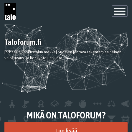
Toggle
Navigatio
Taloforum.fi
[urbaanin keskustelun mekka] Suomen johtava rakentamisaiheinen
valokuvaus- ja keskustelusivusto.
MIKÄ ON TALOFORUM?
Lue lisää