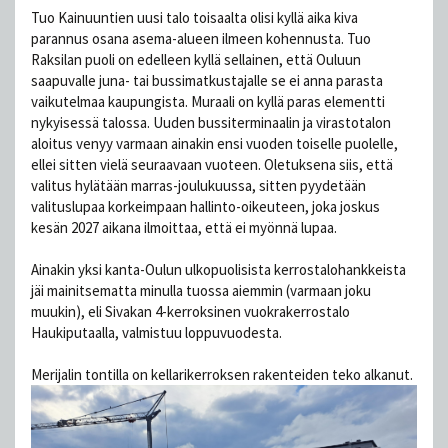
Tuo Kainuuntien uusi talo toisaalta olisi kyllä aika kiva
parannus osana asema-alueen ilmeen kohennusta. Tuo
Raksilan puoli on edelleen kyllä sellainen, että Ouluun
saapuvalle juna- tai bussimatkustajalle se ei anna parasta
vaikutelmaa kaupungista. Muraali on kyllä paras elementti
nykyisessä talossa. Uuden bussiterminaalin ja virastotalon
aloitus venyy varmaan ainakin ensi vuoden toiselle puolelle,
ellei sitten vielä seuraavaan vuoteen. Oletuksena siis, että
valitus hylätään marras-joulukuussa, sitten pyydetään
valituslupaa korkeimpaan hallinto-oikeuteen, joka joskus
kesän 2027 aikana ilmoittaa, että ei myönnä lupaa.
Ainakin yksi kanta-Oulun ulkopuolisista kerrostalohankkeista
jäi mainitsematta minulla tuossa aiemmin (varmaan joku
muukin), eli Sivakan 4-kerroksinen vuokrakerrostalo
Haukiputaalla, valmistuu loppuvuodesta.
Merijalin tontilla on kellarikerroksen rakenteiden teko alkanut.