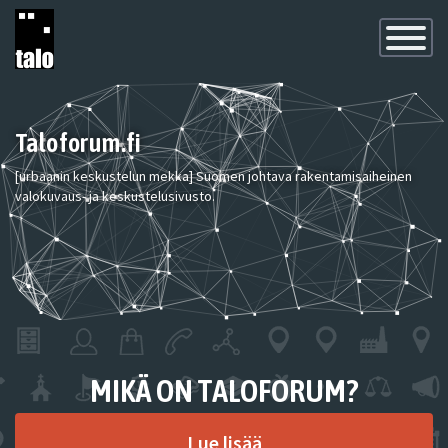
Toggle
Navigatio
Taloforum.fi
[urbaanin keskustelun mekka] Suomen johtava rakentamisaiheinen
valokuvaus- ja keskustelusivusto.
MIKÄ ON TALOFORUM?
Lue lisää