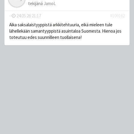
tekijänä
JamoL
-
24.05.26 21:17
#109162
Aika saksalaistyyppistä arkkitehtuuria, eikä mieleen tule
lähellekään samantyyppistä asuintaloa Suomesta. Hienoa jos
toteutuu edes suunnilleen tuollaisena!