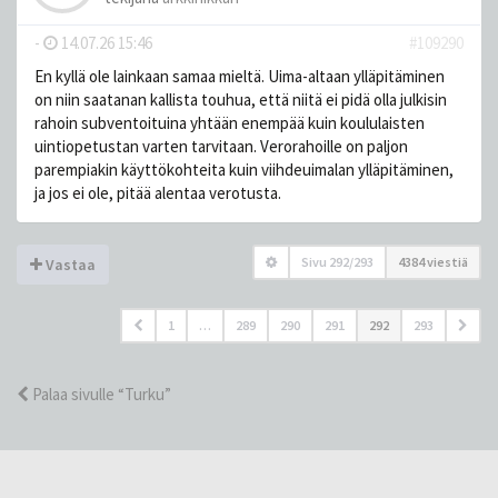
-
14.07.26 15:46
#109290
En kyllä ole lainkaan samaa mieltä. Uima-altaan ylläpitäminen
on niin saatanan kallista touhua, että niitä ei pidä olla julkisin
rahoin subventoituina yhtään enempää kuin koululaisten
uintiopetustan varten tarvitaan. Verorahoille on paljon
parempiakin käyttökohteita kuin viihdeuimalan ylläpitäminen,
ja jos ei ole, pitää alentaa verotusta.
Sivu
292
/
293
4384 viestiä
Vastaa
1
…
289
290
291
292
293
Palaa sivulle “Turku”