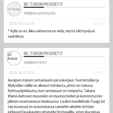
RE: TURUN PROJEKTIT
tekijänä
aamiaispulla
-
05.06.26 15:36
#109194
^ Kyllä se on. Aika vaiheessa on vielä, mutta silti hyvässä
vauhdissa.
RE: TURUN PROJEKTIT
tekijänä
Kantti
-
05.06.26 22:33
#109197
Aurajoen itäisen rantamuurin peruskorjaus Teatterisillan ja
Myllysillan välillä on alkanut kohdasta, johon on tulossa
Kulttuurijokilautta, kun rantamuuri on rempattu. Takana
Wäinö Aaltosen museokin on muutostöiden ja kunnostusten
jälkeen avautumassa lokakuussa. Lisäksi musiikkitalo Fuuga (ei
näy kuvassa) on avautumassa samoihin aikoihin erittäin
juhlavasti kuukauden pituisella festivaalilla, joten iloa piisaa