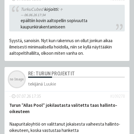
TurkuCubed
kirjoitti:
↑
06.06.26 17:34
epäiltiin kovin aaltopellin sopivuutta
kaupunkirakentamiseen
Syystä, sanoisin. Nyt kun rakennus on ollut jonkun aikaa
ilmeisesti minimaalisella hoidolla, niin se kyllä näyttääkin
aaltopeltihallilta, olkoon miten vanha on.
RE: TURUN PROJEKTIT
tekijänä
Luukie
-
07.07.26 17:35
#109278
Turun ”Allas Pool” jokilautasta valitettu taas hallinto-
oikeuteen
Naapuritaloyhtiö on valittanut jokaisesta vaiheesta hallinto-
oikeuteen, koska vastustaa hanketta