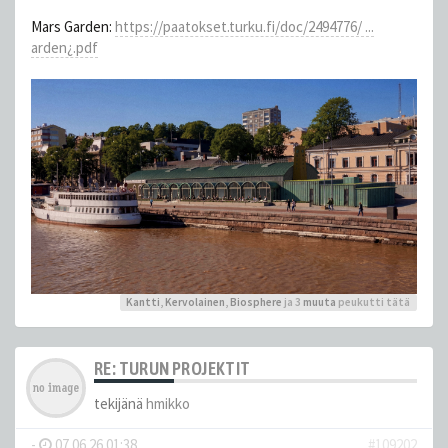
Mars Garden:
https://paatokset.turku.fi/doc/2494776/ ...
arden¿.pdf
Kantti
,
Kervolainen
,
Biosphere
ja 3
muuta
peukutti tätä
RE: TURUN PROJEKTIT
tekijänä
hmikko
-
07.06.26 01:38
#109202