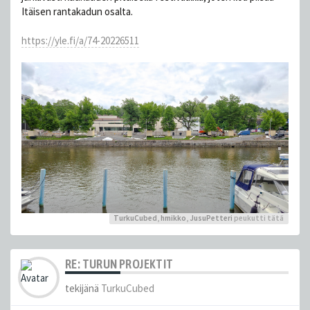
Itäisen rantakadun osalta.
https://yle.fi/a/74-20226511
TurkuCubed
,
hmikko
,
JusuPetteri
peukutti tätä
RE: TURUN PROJEKTIT
tekijänä
TurkuCubed