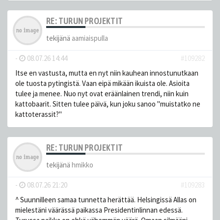
RE: TURUN PROJEKTIT
tekijänä
aamiaispulla
-
08.07.26 14:44
#109282
Itse en vastusta, mutta en nyt niin kauhean innostunutkaan
ole tuosta pytingistä. Vaan eipä mikään ikuista ole. Asioita
tulee ja menee. Nuo nyt ovat eräänlainen trendi, niin kuin
kattobaarit. Sitten tulee päivä, kun joku sanoo "muistatko ne
kattoterassit?"
RE: TURUN PROJEKTIT
tekijänä
hmikko
-
08.07.26 21:20
#109283
^ Suunnilleen samaa tunnetta herättää. Helsingissä Allas on
mielestäni väärässä paikassa Presidentinlinnan edessä.