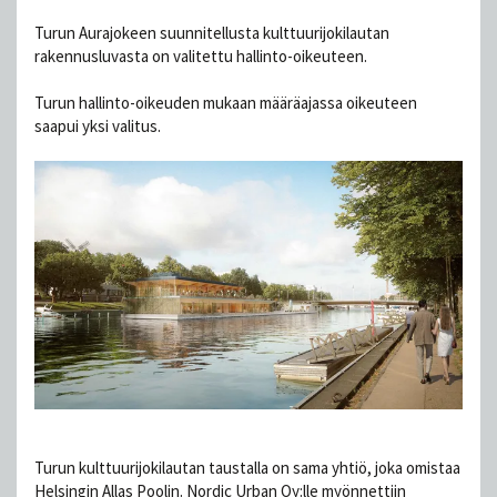
Turun Aurajokeen suunnitellusta kulttuurijokilautan
rakennusluvasta on valitettu hallinto-oikeuteen.
Turun hallinto-oikeuden mukaan määräajassa oikeuteen
saapui yksi valitus.
Turun kulttuuri­jokilautan taustalla on sama yhtiö, joka omistaa
Helsingin Allas Poolin. Nordic Urban Oy:lle myönnettiin