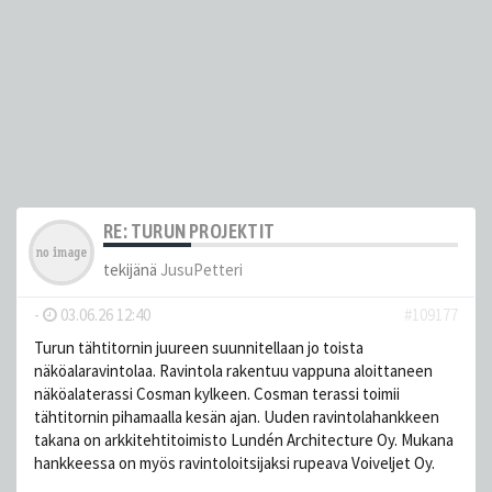
RE: TURUN PROJEKTIT
tekijänä
JusuPetteri
-
03.06.26 12:40
#109177
Turun tähtitornin juureen suunnitellaan jo toista
näköalaravintolaa. Ravintola rakentuu vappuna aloittaneen
näköalaterassi Cosman kylkeen. Cosman terassi toimii
tähtitornin pihamaalla kesän ajan. Uuden ravintolahankkeen
takana on arkkitehtitoimisto Lundén Architecture Oy. Mukana
hankkeessa on myös ravintoloitsijaksi rupeava Voiveljet Oy.