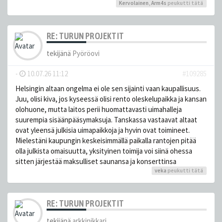
Kervolainen
,
Arm4s
peukutti tätä
RE: TURUN PROJEKTIT
tekijänä
Pyöröovi
-
10.07.26 11:12
#109285
Helsingin altaan ongelma ei ole sen sijainti vaan kaupallisuus.
Juu, olisi kiva, jos kyseessä olisi rento oleskelupaikka ja kansan
olohuone, mutta laitos perii huomattavasti uimahalleja
suurempia sisäänpääsymaksuja. Tanskassa vastaavat altaat
ovat yleensä julkisia uimapaikkoja ja hyvin ovat toimineet.
Mielestäni kaupungin keskeisimmällä paikalla rantojen pitää
olla julkista omaisuutta, yksityinen toimija voi siinä ohessa
sitten järjestää maksulliset saunansa ja konserttinsa
veka
peukutti tätä
RE: TURUN PROJEKTIT
tekijänä
arkkinikkari