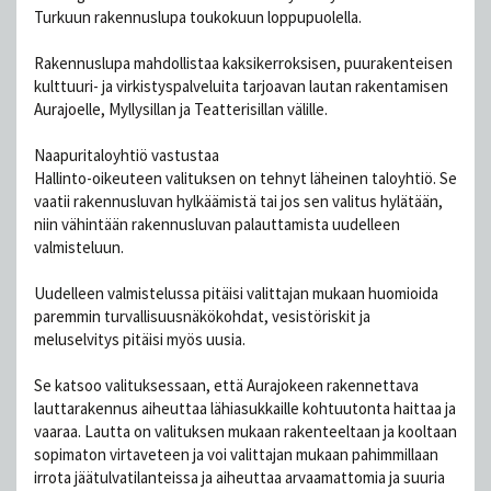
Turkuun rakennuslupa toukokuun loppupuolella.
Rakennuslupa mahdollistaa kaksikerroksisen, puurakenteisen
kulttuuri- ja virkistyspalveluita tarjoavan lautan rakentamisen
Aurajoelle, Myllysillan ja Teatterisillan välille.
Naapuritaloyhtiö vastustaa
Hallinto-oikeuteen valituksen on tehnyt läheinen taloyhtiö. Se
vaatii rakennusluvan hylkäämistä tai jos sen valitus hylätään,
niin vähintään rakennusluvan palauttamista uudelleen
valmisteluun.
Uudelleen valmistelussa pitäisi valittajan mukaan huomioida
paremmin turvallisuusnäkökohdat, vesistöriskit ja
meluselvitys pitäisi myös uusia.
Se katsoo valituksessaan, että Aurajokeen rakennettava
lauttarakennus aiheuttaa lähiasukkaille kohtuutonta haittaa ja
vaaraa. Lautta on valituksen mukaan rakenteeltaan ja kooltaan
sopimaton virtaveteen ja voi valittajan mukaan pahimmillaan
irrota jäätulvatilanteissa ja aiheuttaa arvaamattomia ja suuria