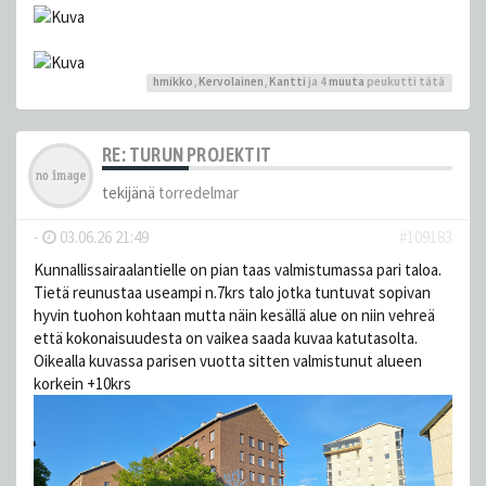
hmikko
,
Kervolainen
,
Kantti
ja 4
muuta
peukutti tätä
RE: TURUN PROJEKTIT
tekijänä
torredelmar
-
03.06.26 21:49
#109183
Kunnallissairaalantielle on pian taas valmistumassa pari taloa.
Tietä reunustaa useampi n.7krs talo jotka tuntuvat sopivan
hyvin tuohon kohtaan mutta näin kesällä alue on niin vehreä
että kokonaisuudesta on vaikea saada kuvaa katutasolta.
Oikealla kuvassa parisen vuotta sitten valmistunut alueen
korkein +10krs