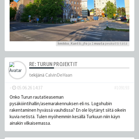
hmikko
,
Kantti
,
jfo
ja 2
muuta
peukutti tätä
RE: TURUN PROJEKTIT
tekijänä
CalvinDeHaan
-
05.06.26 14:37
#109193
Onko Turun rautatieaseman
pysäköintihallin/asemarakennuksen eli ns. Logohubin
rakentaminen hyvässä vauhdissa? En ole löytänyt siitä oikein
kuvia netistä. Tulen myöhemmin kesällä Turkuun niin käyn
ainakin vilkaisemassa.