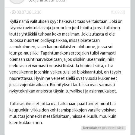
-
08.07.26 12:36
#109281
Kyllä nämä valituksen syyt hakeavat taas vertaistaan. Joki on
täynnä ravintolalaivoja ja nuorten juottoloita ja nyt tällainen
lautta yhtäkkiä tuhoaa koko maailman. Jokilautasta ei ole
tulossa nuorten ördäyspaikkaa, missä biletetään
aamukolmeen, vaan kaupunkilaisten olohuone, jossa soi
lounge-musiikki. Tapahtumakonserttejakin tulisi varmasti
olemaan suht harvakseltaan ja jos olisikin useammin, niin
melutaso ei varmasti nousisi liiaksi. Ja höpinät siitä, että
veneliikenne jotenkin vaikeutuisi tai blokkaantuisi, on täysin
naurettavaa. Hyvin ne veneet siellä ovat vuosia kulkeneet
jokilaivojenkin aikaan. Kiinnitykset lautassa ovat varmasti
nykytekniikan ansiosta täysin turvalliset ja asianmukaiset.
Tällaiset ihmiset jotka ovat aikanaan päättäneet muuttaa
kaupunkiin vilkkaiden kohtaamispaikkojen varsille voisivat
muuttaa jonnekin metsänlaitaan, missä ei kuullu muu kuin
käen kukkuminen.
Kervolainen
peukutti tätä