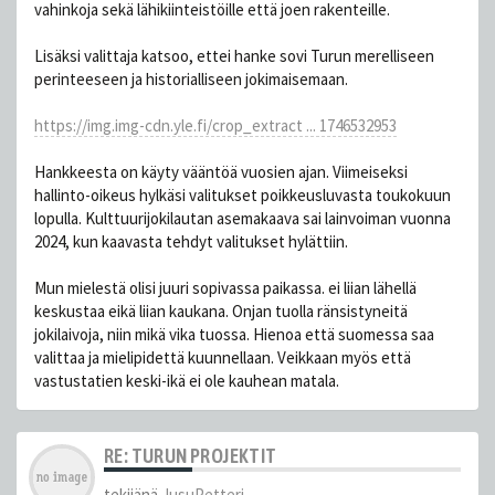
vahinkoja sekä lähikiinteistöille että joen rakenteille.
Lisäksi valittaja katsoo, ettei hanke sovi Turun merelliseen
perinteeseen ja historialliseen jokimaisemaan.
https://img.img-cdn.yle.fi/crop_extract ... 1746532953
Hankkeesta on käyty vääntöä vuosien ajan. Viimeiseksi
hallinto-oikeus hylkäsi valitukset poikkeusluvasta toukokuun
lopulla. Kulttuurijokilautan asemakaava sai lainvoiman vuonna
2024, kun kaavasta tehdyt valitukset hylättiin.
Mun mielestä olisi juuri sopivassa paikassa. ei liian lähellä
keskustaa eikä liian kaukana. Onjan tuolla ränsistyneitä
jokilaivoja, niin mikä vika tuossa. Hienoa että suomessa saa
valittaa ja mielipidettä kuunnellaan. Veikkaan myös että
vastustatien keski-ikä ei ole kauhean matala.
RE: TURUN PROJEKTIT
tekijänä
JusuPetteri