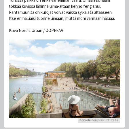
Turussa paikka on ehkä vähemmän väärä. Omaan silmääni
tökkää kuvissa lähinnä uima-altaan kehno feng shui.
Rantamuurilta ohikulkijat voivat vaikka sylkäistä altaaseen.
Itse en haluaisi tuonne uimaan, mutta moni varmaan haluaa.
Kuva Nordic Urban / OOPEEAA
Kervolainen
peukutti tätä