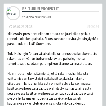
RE: TURUN PROJEKTIT
tekijänä
arkkinikkari
-
08.07.26 21:38
#109284
Mielestäni presidentinlinnan edusta on juuri oikea paikka
rennolle oleskelupaikalla. Ei tosiaankaan tarvita yhtään jäykkää
paraatiaukiota lisää Suomeen.
Toki Helsingin Altaan väliaikaisella rakennusluvalla rakennettu
rakennus on vähän turhan nukkavieru paikalle, mutta
toivottavasti saadaan parempi kun tilanne vakinaistetaan.
Noin muuten olen sitä mieltä, että rakennushankkeista
valittamiseen tarvittaisiin pikakäsittelykaista hallinto-
oikeuteen. Eli jos hankkeesta on valitettu aikaisemmassa
käsittelyvaiheessa ja valitus on hylätty, samasta aiheesta
seuraavassa käsittelyvaiheessa tehtävä uusi valitus pitäisi
pystyä hylkäämään nopeutetussa aikataulussa, eli
käytännössä käsittelyaika ei saisi olla viikkoa pidempi.