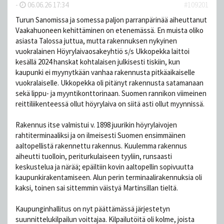
-
06.06.26 17:34
#109201
Turun Sanomissa ja somessa paljon parranpärinää aiheuttanut
Vaakahuoneen kehittäminen on etenemässä. En muista oliko
asiasta Talossa juttua, mutta rakennuksen nykyinen
vuokralainen Höyrylaivaosakeyhtiö s/s Ukkopekka laittoi
kesällä 2024 hanskat kohtalaisen julkisesti tiskiin, kun
kaupunki ei myynytkään vanhaa rakennusta pitkäaikaiselle
vuokralaiselle. Ukkopekka oli pitänyt rakennusta satamanaan
sekä lippu- ja myyntikonttorinaan. Suomen rannikon viimeinen
reittiliikenteessä ollut höyrylaiva on siitä asti ollut myynnissä.
Rakennus itse valmistui v. 1898 juurikin höyrylaivojen
rahtiterminaaliksi ja on ilmeisesti Suomen ensimmäinen
aaltopellistä rakennettu rakennus. Kuulemma rakennus
aiheutti tuolloin, periturkulaiseen tyyliin, runsaasti
keskustelua ja närää; epäiltiin kovin aaltopellin sopivuutta
kaupunkirakentamiseen. Alun perin terminaalirakennuksia oli
kaksi, toinen sai sittemmin väistyä Martinsillan tieltä.
Kaupunginhallitus on nyt päättämässä järjestetyn
suunnittelukilpailun voittajaa. Kilpailutöitä oli kolme, joista