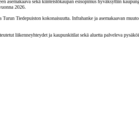
en asemakaava sekä kiinteistökaupan esisopimus hyväksyttiin kaupungi
uvuonna 2026.
 Turun Tiedepuiston kokonaisuutta. Infrahanke ja asemakaavan muutos 
eutetut liikenneyhteydet ja kaupunkitilat sekä aluetta palveleva pysäköin