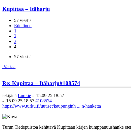
Kupittaa – Itäharju
57 viestiä
Edellinen
1
2
3
4
57 viestiä
Vastaa
Re: Kupittaa – Itäharju
#108574
tekijänä
Luukie
-
15.09.25 18:57
-
15.09.25 18:57
#108574
https://www.turku.fi/uutiset/kaupunginh ... n-hanketta
Turun Tiedepuistoa kehittävä Kupittaan kärjen kumppanuushanke ete