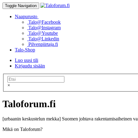
Toggle Navigation
Naapurusto
Talo@Facebook
Talo@Instagram
Talo@Youtube
Talo@Linkedin
Pilvenpiirtaja.fi
Talo-Shop
Luo uusi tili
Kirjaudu sisään
×
Taloforum.fi
[urbaanin keskustelun mekka] Suomen johtava rakentamisaiheinen val
Mikä on Taloforum?