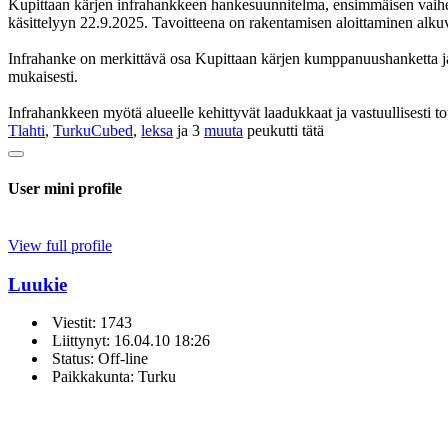
Kupittaan kärjen infrahankkeen hankesuunnitelma, ensimmäisen vaihe
käsittelyyn 22.9.2025. Tavoitteena on rakentamisen aloittaminen alk
Infrahanke on merkittävä osa Kupittaan kärjen kumppanuushanketta ja
mukaisesti.
Infrahankkeen myötä alueelle kehittyvät laadukkaat ja vastuullisesti tot
Tlahti
,
TurkuCubed
,
leksa
ja 3
muuta
peukutti tätä
User mini profile
View full profile
Luukie
Viestit: 1743
Liittynyt: 16.04.10 18:26
Status: Off-line
Paikkakunta: Turku