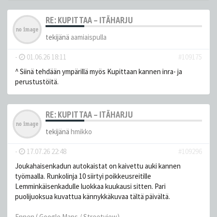
RE: KUPITTAA – ITÄHARJU
tekijänä
aamiaispulla
-
01.06.26 18:11
#109175
^ Siinä tehdään ympärillä myös Kupittaan kannen inra- ja
perustustöitä.
RE: KUPITTAA – ITÄHARJU
tekijänä
hmikko
-
17.07.26 22:48
#109296
Joukahaisenkadun autokaistat on kaivettu auki kannen
työmaalla. Runkolinja 10 siirtyi poikkeusreitille
Lemminkäisenkadulle luokkaa kuukausi sitten. Pari
puolijuoksua kuvattua kännykkäkuvaa tältä päivältä.
Ennen ( Google Maps / Streetview)