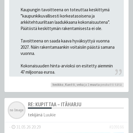
Kaupungin tavoitteena on toteuttaa keskittymä
”kaupunkikuvallisesti korkeatasoisena ja
arkkitehtuuriltaan laadukkaana kokonaisuutena”.
Päätöstä keskittymän rakentamisesta ei ole.
Tavoitteena on saada kaava hyväksyttyä vuonna
2027. Näin rakentamaankin voitaisiin päästä samana
vuonna.
Kokonaisuuden hinta-arvioksi on esitetty aiemmin
47 miljoonaa euroa.
hmikko
,
Kantti
,
veka
ja 1
muuta
peukutti tätä
RE: KUPITTAA – ITÄHARJU
tekijänä
Luukie
-
31.05.26 20:29
#109166