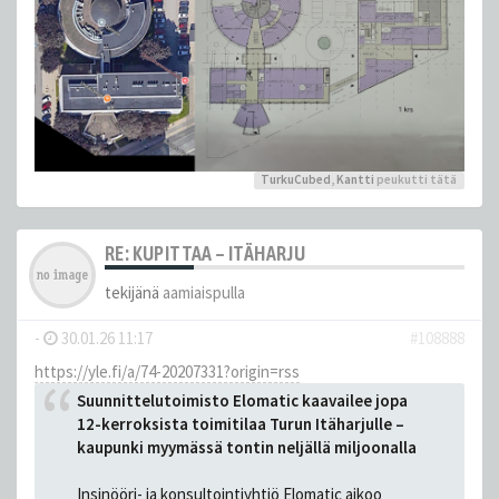
TurkuCubed
,
Kantti
peukutti tätä
RE: KUPITTAA – ITÄHARJU
tekijänä
aamiaispulla
-
30.01.26 11:17
#108888
https://yle.fi/a/74-20207331?origin=rss
Suunnittelutoimisto Elomatic kaavailee jopa
12-kerroksista toimitilaa Turun Itäharjulle –
kaupunki myymässä tontin neljällä miljoonalla
Insinööri- ja konsultointiyhtiö Elomatic aikoo