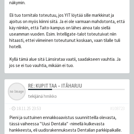
näkymin.
Eli tuo tornitalo toteutuu, jos YIT löytää sille markkinat ja
ajoitus on myös kiinni siitä. Ja ei ole varmaan mahdotonta, että
käy niinkin, että Taito-kampus on lähes ainoa talo siellä
useamman vuoden. Esim. Intelligate-talot toteutuivat niin
hitaasti, ettei viimeinen toteutunut koskaan, vaan tilalle tuli
hotelli.
Kyllä tämä alue sitä Länsirataa vaatii, saadakseen vauhtia. Ja
jos se ei tuo vauhtia, mikään ei tuo.
RE: KUPITTAA – ITÄHARJU
tekijänä
hmikko
-
18.11.25 23:53
#108723
Pieni ja suttuinen ennakkoaavistus suunnitteilla olevasta,
tässä vaiheessa "Uusi Dentalia" -nimellä kulkevasta
hankkeesta, eli uudisrakennuksesta Dentalian parkkipaikalle.