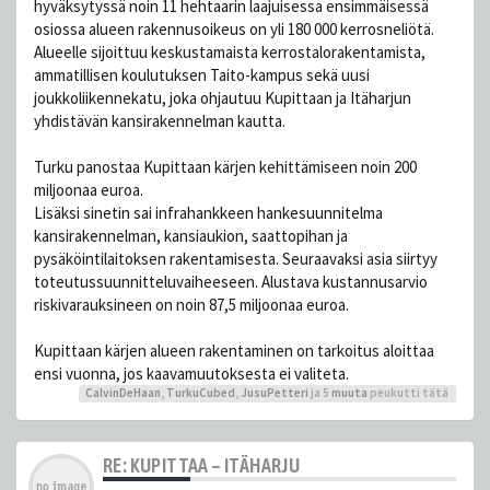
hyväksytyssä noin 11 hehtaarin laajuisessa ensimmäisessä
osiossa alueen rakennusoikeus on yli 180 000 kerrosneliötä.
Alueelle sijoittuu keskustamaista kerrostalorakentamista,
ammatillisen koulutuksen Taito-kampus sekä uusi
joukkoliikennekatu, joka ohjautuu Kupittaan ja Itäharjun
yhdistävän kansirakennelman kautta.
Turku panostaa Kupittaan kärjen kehittämiseen noin 200
miljoonaa euroa.
Lisäksi sinetin sai infrahankkeen hankesuunnitelma
kansirakennelman, kansiaukion, saattopihan ja
pysäköintilaitoksen rakentamisesta. Seuraavaksi asia siirtyy
toteutussuunnitteluvaiheeseen. Alustava kustannusarvio
riskivarauksineen on noin 87,5 miljoonaa euroa.
Kupittaan kärjen alueen rakentaminen on tarkoitus aloittaa
ensi vuonna, jos kaavamuutoksesta ei valiteta.
CalvinDeHaan
,
TurkuCubed
,
JusuPetteri
ja 5
muuta
peukutti tätä
RE: KUPITTAA – ITÄHARJU