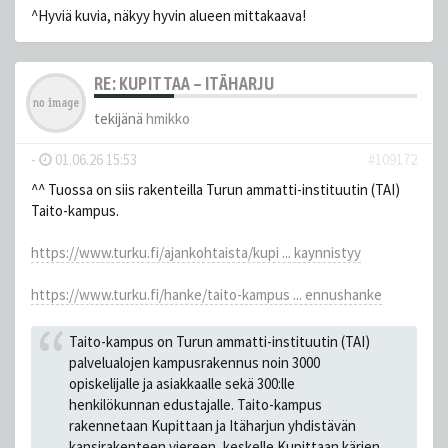
^Hyviä kuvia, näkyy hyvin alueen mittakaava!
RE: KUPITTAA – ITÄHARJU
tekijänä
hmikko
-
01.06.26 15:53
#109172
^^ Tuossa on siis rakenteilla Turun ammatti-instituutin (TAI)
Taito-kampus.
https://www.turku.fi/ajankohtaista/kupi ... kaynnistyy
https://www.turku.fi/hanke/taito-kampus ... ennushanke
Taito-kampus on Turun ammatti-instituutin (TAI)
palvelualojen kampusrakennus noin 3000
opiskelijalle ja asiakkaalle sekä 300:lle
henkilökunnan edustajalle. Taito-kampus
rakennetaan Kupittaan ja Itäharjun yhdistävän
kansirakenteen viereen, keskelle Kupittaan kärjen