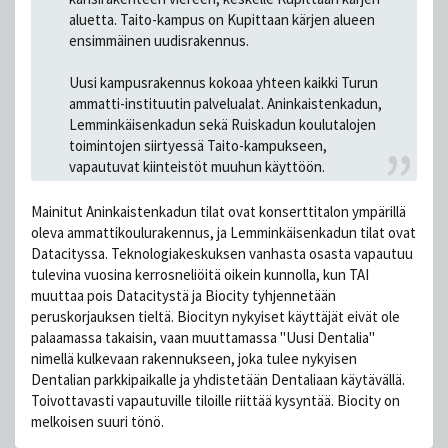
aluetta. Taito-kampus on Kupittaan kärjen alueen
ensimmäinen uudisrakennus.
Uusi kampusrakennus kokoaa yhteen kaikki Turun
ammatti-instituutin palvelualat. Aninkaistenkadun,
Lemminkäisenkadun sekä Ruiskadun koulutalojen
toimintojen siirtyessä Taito-kampukseen,
vapautuvat kiinteistöt muuhun käyttöön.
Mainitut Aninkaistenkadun tilat ovat konserttitalon ympärillä
oleva ammattikoulurakennus, ja Lemminkäisenkadun tilat ovat
Datacityssa. Teknologiakeskuksen vanhasta osasta vapautuu
tulevina vuosina kerrosneliöitä oikein kunnolla, kun TAI
muuttaa pois Datacitystä ja Biocity tyhjennetään
peruskorjauksen tieltä. Biocityn nykyiset käyttäjät eivät ole
palaamassa takaisin, vaan muuttamassa "Uusi Dentalia"
nimellä kulkevaan rakennukseen, joka tulee nykyisen
Dentalian parkkipaikalle ja yhdistetään Dentaliaan käytävällä.
Toivottavasti vapautuville tiloille riittää kysyntää. Biocity on
melkoisen suuri tönö.