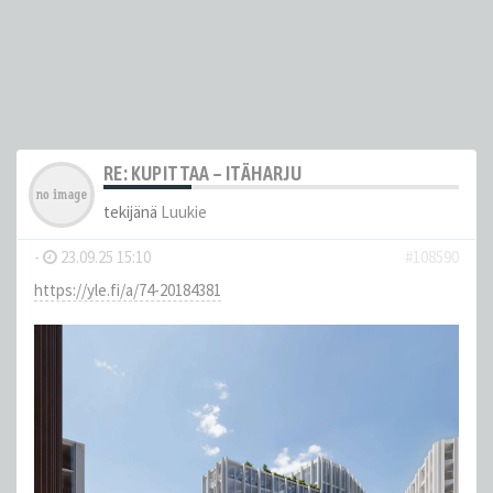
RE: KUPITTAA – ITÄHARJU
tekijänä
Luukie
-
23.09.25 15:10
#108590
https://yle.fi/a/74-20184381