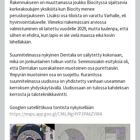
Rakennukseen on muuttamassa joukko Biocityssä sijaitsevia
korkeakoulujen yksiköitä kun Biocity menee
peruskorjaukseen. Lisäksi osa tiloista on varattu Varhalle, eli
hyvinvointialueelle. Viimeksi näkemässäni arviossa
valmistuminen oli laitettu vuodelle 2029, mutta luulenpa, että
siihen ei ehditä, kun lapio ei ole vielä maassa eikä kovin
lähelläkään.
Suunnitelmassa nykyinen Dentalia on säilytetty kokonaan,
mikä on jonkunlainen tolkun voitto. Semmoisiakin esityksiä oli,
että Dentalian suorakaiteen muotoinen osa purettaisiin.
Ympyrän muotoinen osa on suojeltu. Kurantissa
suunnitelmassa uudisosa on yhdistetty vanhaan useamman
kerroksen yhdyskäytävällä. Uudisosaan on tulossa kahdeksan
kerrosta ja talotekniikkavintti.
Googlen satellittikuva tontista nykyisellään:
https://maps.app.goo.gl/CMiLMgHYP3PA6ZVWA