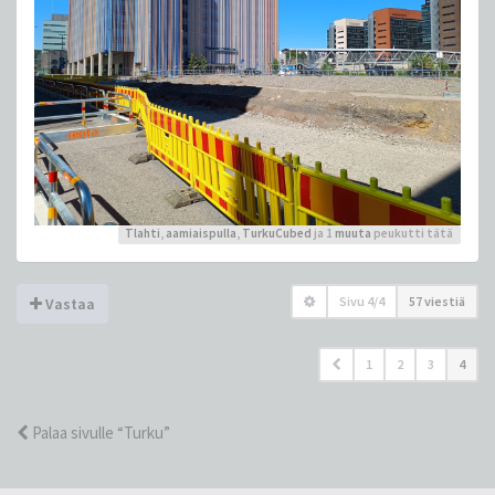
Tlahti
,
aamiaispulla
,
TurkuCubed
ja 1
muuta
peukutti tätä
Sivu
4
/
4
57 viestiä
Vastaa
1
2
3
4
Palaa sivulle “Turku”