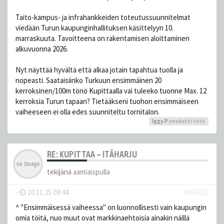
Taito-kampus- ja infrahankkeiden toteutussuunnitelmat
viedään Turun kaupunginhallituksen käsittelyyn 10.
marraskuuta. Tavoitteena on rakentamisen aloittaminen
alkuvuonna 2026.
Nyt näyttää hyvältä että alkaa jotain tapahtua tuolla ja
nopeasti. Saataisiinko Turkuun ensimmäinen 20
kerroksinen/100m tönö Kupittaalla vai tuleeko tuonne Max. 12
kerroksia Turun tapaan? Tietääkseni tuohon ensimmäiseen
vaiheeseen ei olla edes suunniteltu tornitalon.
Iggy.P
peukutti tätä
RE: KUPITTAA – ITÄHARJU
tekijänä
aamiaispulla
-
10.11.25 09:44
#108711
^ "Ensimmäisessä vaiheessa" on luonnollisesti vain kaupungin
omia töitä, nuo muut ovat markkinaehtoisia ainakin näillä