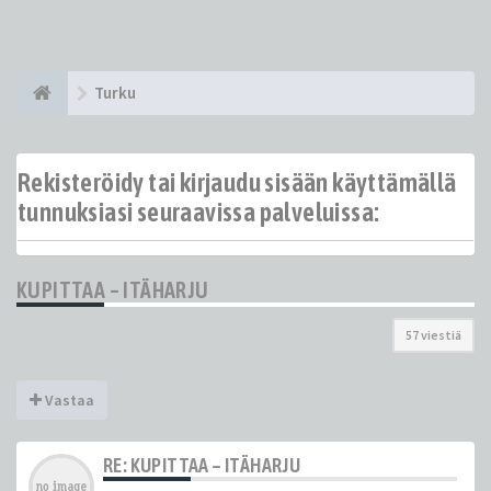
Turku
Rekisteröidy tai kirjaudu sisään käyttämällä
tunnuksiasi seuraavissa palveluissa:
KUPITTAA – ITÄHARJU
57 viestiä
Vastaa
RE: KUPITTAA – ITÄHARJU