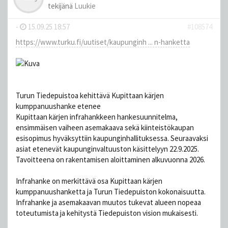
tekijänä
Luukie
-
15.09.25 18:57
#108574
https://www.turku.fi/uutiset/kaupunginh ... n-hanketta
Turun Tiedepuistoa kehittävä Kupittaan kärjen
kumppanuushanke etenee
Kupittaan kärjen infrahankkeen hankesuunnitelma,
ensimmäisen vaiheen asemakaava sekä kiinteistökaupan
esisopimus hyväksyttiin kaupunginhallituksessa. Seuraavaksi
asiat etenevät kaupunginvaltuuston käsittelyyn 22.9.2025.
Tavoitteena on rakentamisen aloittaminen alkuvuonna 2026.
Infrahanke on merkittävä osa Kupittaan kärjen
kumppanuushanketta ja Turun Tiedepuiston kokonaisuutta.
Infrahanke ja asemakaavan muutos tukevat alueen nopeaa
toteutumista ja kehitystä Tiedepuiston vision mukaisesti.