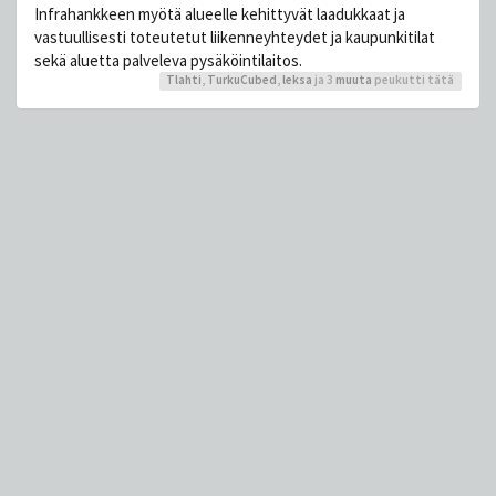
Infrahankkeen myötä alueelle kehittyvät laadukkaat ja
vastuullisesti toteutetut liikenneyhteydet ja kaupunkitilat
sekä aluetta palveleva pysäköintilaitos.
Tlahti
,
TurkuCubed
,
leksa
ja 3
muuta
peukutti tätä