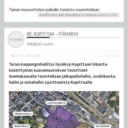
Tämän massoittelun paikalle toimisto suunnitellaan.
JusuPetteri
,
wab
,
Biosphere
ja 5
muuta
peukutti tätä
RE: KUPITTAA – ITÄHARJU
tekijänä
Luukie
-
17.03.26 02:44
#108959
Turun kaupungin­hallitus hyväksyi Kupittaan liikunta­
keskittymän kaavamuutoksen tavoitteet
Asemakaavalla tavoitellaan jalkapallo­hallin, sisäliikunta­
hallin ja uima­hallin sijoittumista Kupittaalle.