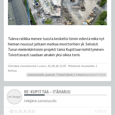
Tuleva ratikka menee tuosta keskeltä tönön edestä mikä nyt
hieman noussut jatkaen matkaa moottoritien yli. Selvästi
Turun mielenkiintoisin projekti tämä Kupittaan kehittyminen.
Toivottavasti saadaan ainakin yksi oikea torni.
Viimeksi muokannut
Luukie
, 01.06.26 12:47. Yhteensä muokattu 1
kertaa.
aamiaispulla
,
paavali
,
TurkuCubed
ja 9
muuta
peukutti tätä
RE: KUPITTAA – ITÄHARJU
tekijänä
aamiaispulla
-
31.05.26 20:33
#109167