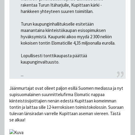
rakentaa Turun Itäharjulle, Kupittaan kärki -
hankkeen yhteyteen suuren toimitilan.
Turun kaupunginhallitukselle esitetään
maanantaina kiinteistökaupan esisopimuksen
hyväksymistä. Kaupunki aikoo myydä 2 300 neliön
kokoisen tontin Elomaticille 4,35 miljoonalla eurolla.
Lopullisesti tonttikaupasta päättää
kaupunginvaltuusto.
...
Jäänmurtajat ovat olleet paljon esillä Suomen mediassa ja nyt
supisuomalainen suunnittelufirma Elomatic nappaa
kiinteistösijoittajien nenän edestä Kupittaan komeimman
tontin ja laittaa sille 12-kerroksisen toimistokolossin. Suoraan
tulevan länsiradan varrelle Kupittaan aseman viereen. Tästä
se alkaa!