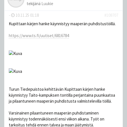
tekijänä
Luukie
-
10.11.25 01:18
#108707
Kupittaan kärjen hanke käynnistyy maaperän puhdistustöillä.
https://www.ts.fi/uutiset/6816784
Turun Tiedepuistoa kehittävän Kupittaan kärjen hanke
käynnistyy Taito-kampuksen tontilla perjantaina puunkaatoa
ja pilaantuneen maaperän puhdistusta valmistelevilla töillä.
Varsinainen pilaantuneen maaperän puhdistaminen
käynnistyy todennäköisesti ensi viikon aikana. Työt on
tarkoitus tehdä ennen talvea ja maan jäätymistä.