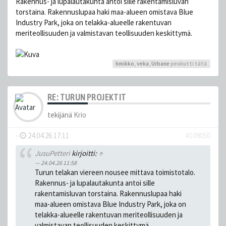
Rakennus- ja lupalautakunta antoi sille rakentamisluvan
torstaina. Rakennuslupaa haki maa-alueen omistava Blue
Industry Park, joka on telakka-alueelle rakentuvan
meriteollisuuden ja valmistavan teollisuuden keskittymä.
hmikko
,
veka
,
Urbane
peukutti tätä
RE: TURUN PROJEKTIT
tekijänä
Krio
-
24.04.26 17:11
#109050
JusuPetteri
kirjoitti:
↑
24.04.26 11:58
Turun telakan viereen nousee mittava toimistotalo.
Rakennus- ja lupalautakunta antoi sille
rakentamisluvan torstaina. Rakennuslupaa haki
maa-alueen omistava Blue Industry Park, joka on
telakka-alueelle rakentuvan meriteollisuuden ja
valmistavan teollisuuden keskittymä.