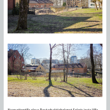
Naapuritontilla oleva Bostadsaktiebolaget Solaris josta Villa