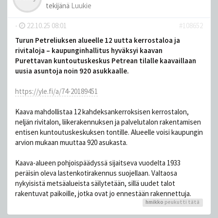
tekijänä
Luukie
-
22.10.25 08:01
#108652
Turun Petreliuksen alueelle 12 uutta kerrostaloa ja
rivitaloja – kaupunginhallitus hyväksyi kaavan
Purettavan kuntoutuskeskus Petrean tilalle kaavaillaan
uusia asuntoja noin 920 asukkaalle.
https://yle.fi/a/74-20189451
Kaava mahdollistaa 12 kahdeksankerroksisen kerrostalon,
neljän rivitalon, liikerakennuksen ja palvelutalon rakentamisen
entisen kuntoutuskeskuksen tontille. Alueelle voisi kaupungin
arvion mukaan muuttaa 920 asukasta.
Kaava-alueen pohjoispäädyssä sijaitseva vuodelta 1933
peräisin oleva lastenkotirakennus suojellaan. Valtaosa
nykyisistä metsäalueista säilytetään, sillä uudet talot
rakentuvat paikoille, jotka ovat jo ennestään rakennettuja.
hmikko
peukutti tätä