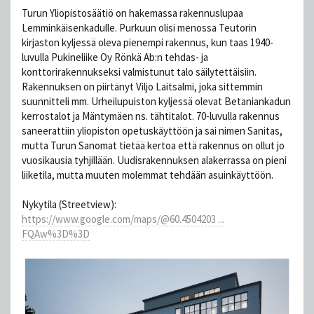
Turun Yliopistosäätiö on hakemassa rakennuslupaa
Lemminkäisenkadulle. Purkuun olisi menossa Teutorin
kirjaston kyljessä oleva pienempi rakennus, kun taas 1940-
luvulla Pukineliike Oy Rönkä Ab:n tehdas- ja
konttorirakennukseksi valmistunut talo säilytettäisiin.
Rakennuksen on piirtänyt Viljo Laitsalmi, joka sittemmin
suunnitteli mm. Urheilupuiston kyljessä olevat Betaniankadun
kerrostalot ja Mäntymäen ns. tähtitalot. 70-luvulla rakennus
saneerattiin yliopiston opetuskäyttöön ja sai nimen Sanitas,
mutta Turun Sanomat tietää kertoa että rakennus on ollut jo
vuosikausia tyhjillään. Uudisrakennuksen alakerrassa on pieni
liiketila, mutta muuten molemmat tehdään asuinkäyttöön.
Nykytila (Streetview):
https://www.google.com/maps/@60.4504203 ...
FQAw%3D%3D