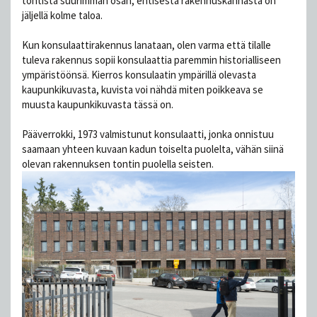
tontista suurimman osan, entisestä rakennuskannasta on
jäljellä kolme taloa.
Kun konsulaattirakennus lanataan, olen varma että tilalle
tuleva rakennus sopii konsulaattia paremmin historialliseen
ympäristöönsä. Kierros konsulaatin ympärillä olevasta
kaupunkikuvasta, kuvista voi nähdä miten poikkeava se
muusta kaupunkikuvasta tässä on.
Pääverrokki, 1973 valmistunut konsulaatti, jonka onnistuu
saamaan yhteen kuvaan kadun toiselta puolelta, vähän siinä
olevan rakennuksen tontin puolella seisten.