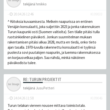
tekijänä
hmikko
-
20.04.26 12:46
#109033
^ Kiitoksia kuvaamisesta. Melkein naapurissa on entinen
Venäjän konsulaatti, joka suljettiin 2023 ja jonka rakennuksen
Turun kaupunki osti (Suomen valtiolta). Sen tilalle pitäisi tulla
ruotsinkielinen päiväkoti. Jonkun suunnitelman mukaan
rakentamisen pitäisi alkaa 2028, mutta en tiedä, onko tieto
ajan tasalla. 1970-luvulla rakennettu konsulaatti ei tyylinsä
puolesta sovi puutalojen naapuriin, ja luemma rakennuksessa
on korjausvelkaa paljon. Saa nähdä, minkä näköinen
päiväkodista tulee.
RE: TURUN PROJEKTIT
tekijänä
JusuPetteri
-
24.04.26 11:58
#109046
Turun telakan viereen nousee mittava toimistotalo.