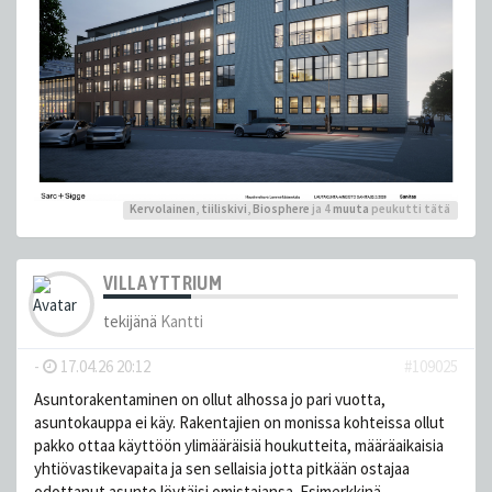
Kervolainen
,
tiiliskivi
,
Biosphere
ja 4
muuta
peukutti tätä
VILLA YTTRIUM
tekijänä
Kantti
-
17.04.26 20:12
#109025
Asuntorakentaminen on ollut alhossa jo pari vuotta,
asuntokauppa ei käy. Rakentajien on monissa kohteissa ollut
pakko ottaa käyttöön ylimääräisiä houkutteita, määräaikaisia
yhtiövastikevapaita ja sen sellaisia jotta pitkään ostajaa
odottanut asunto löytäisi omistajansa. Esimerkkinä