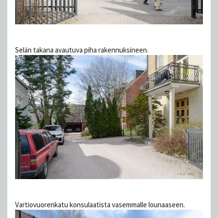
Selän takana avautuva piha rakennuksineen.
Vartiovuorenkatu konsulaatista vasemmalle lounaaseen.