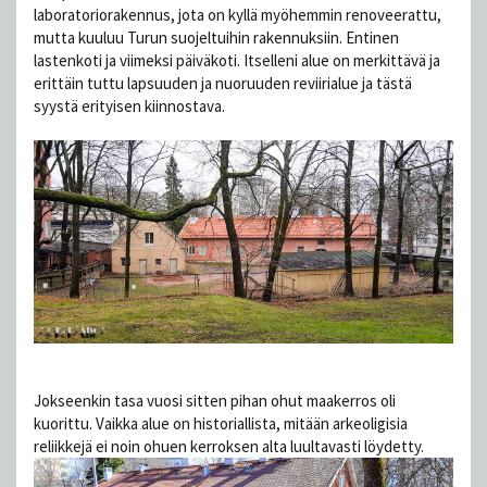
laboratoriorakennus, jota on kyllä myöhemmin renoveerattu,
mutta kuuluu Turun suojeltuihin rakennuksiin. Entinen
lastenkoti ja viimeksi päiväkoti. Itselleni alue on merkittävä ja
erittäin tuttu lapsuuden ja nuoruuden reviirialue ja tästä
syystä erityisen kiinnostava.
Jokseenkin tasa vuosi sitten pihan ohut maakerros oli
kuorittu. Vaikka alue on historiallista, mitään arkeoligisia
reliikkejä ei noin ohuen kerroksen alta luultavasti löydetty.