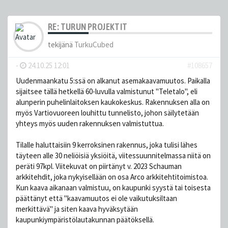
RE: TURUN PROJEKTIT
tekijänä
TurkuCubed
-
24.10.25 12:01
#108657
Uudenmaankatu 5:ssä on alkanut asemakaavamuutos. Paikalla
sijaitsee tällä hetkellä 60-luvulla valmistunut "Teletalo", eli
alunperin puhelinlaitoksen kaukokeskus. Rakennuksen alla on
myös Vartiovuoreen louhittu tunnelisto, johon säilytetään
yhteys myös uuden rakennuksen valmistuttua.
Tilalle haluttaisiin 9 kerroksinen rakennus, joka tulisi lähes
täyteen alle 30 neliöisiä yksiöitä, viitessuunnitelmassa niitä on
peräti 97kpl. Viitekuvat on piirtänyt v. 2023 Schauman
arkkitehdit, joka nykyisellään on osa Arco arkkitehtitoimistoa.
Kun kaava aikanaan valmistuu, on kaupunki syystä tai toisesta
päättänyt että "kaavamuutos ei ole vaikutuksiltaan
merkittävä" ja siten kaava hyväksytään
kaupunkiympäristölautakunnan päätöksellä.