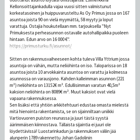
Kellonsoittajankadulla vajaa vuosi sitten valmistunut
korkeatasoinen ja huippuvarusteltu As Oy Primus jossa on 167
asuntoa joista 90 on vielä myymättä, 58 myyty ja loput
varattuja. Ostajia houkutellaan mm. tarjouksella "Nyt
Primuksesta perheasunnon ostavalle autohallipaikka puoleen
hintaan. Edun arvo on 16 000 €".
https://primusturku.fi/asunnot/
Sitten on rakennusvaiheeseen kohta tuleva Villa Yttrium jossa
asuntoja on vähän, mutta neliöhinta on iso. Taloparissa on 18
asuntoa joista 10 arvokkainta asuntoa on varattu ja kolmessa
asunnossa on varausjono. Kahden kalleimman asunnon (221
m²) neliöhinta on 13152€ m². Edullisimman varatun 40,5m²
kaksion neliöhinta on 8089€ m². Muut kaksiot ovat vielä
vapaana rakennuksessa.
Sen lisäksi että yhtiön arkkitehtuuri edustaa omasta mielestä
mitä hienointa rakentamista, se on sijainniltaan uniikki
Vartiovuoren puiston reunassa ja juuri tästä syystä
äärimmäisen kiinnostava. Tällaista sijaintia ei juuri ole
löydettävissä! Luostarinkadun ja rakennuksen väliin jää
alunperin 1789 rakennettu Johan Gadolinin