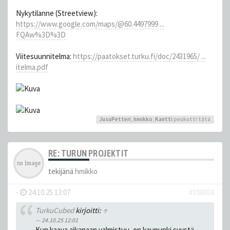
Nykytilanne (Streetview):
https://www.google.com/maps/@60.4497999 ...
FQAw%3D%3D
Viitesuunnitelma:
https://paatokset.turku.fi/doc/2431965/ ...
itelma.pdf
JusuPetteri
,
hmikko
,
Kantti
peukutti tätä
RE: TURUN PROJEKTIT
tekijänä
hmikko
-
24.10.25 13:07
#108658
TurkuCubed
kirjoitti:
↑
24.10.25 12:01
Kun kaava aikanaan valmistuu, on kaupunki syystä