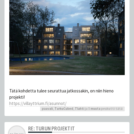
Tätä kohdetta tulee seurattua jatkossakin, on niin hieno
projekti!
https://villayttrium.fi/asunnot/
paavali
,
TurkuCubed
,
Tlahti
ja 5
muuta
peukutti tätä
RE: TURUN PROJEKTIT