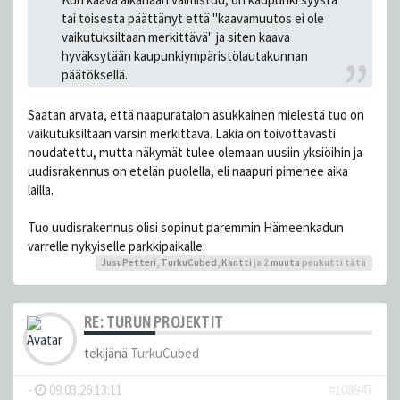
tai toisesta päättänyt että "kaavamuutos ei ole
vaikutuksiltaan merkittävä" ja siten kaava
hyväksytään kaupunkiympäristölautakunnan
päätöksellä.
Saatan arvata, että naapuratalon asukkainen mielestä tuo on
vaikutuksiltaan varsin merkittävä. Lakia on toivottavasti
noudatettu, mutta näkymät tulee olemaan uusiin yksiöihin ja
uudisrakennus on etelän puolella, eli naapuri pimenee aika
lailla.
Tuo uudisrakennus olisi sopinut paremmin Hämeenkadun
varrelle nykyiselle parkkipaikalle.
JusuPetteri
,
TurkuCubed
,
Kantti
ja 2
muuta
peukutti tätä
RE: TURUN PROJEKTIT
tekijänä
TurkuCubed
-
09.03.26 13:11
#108947