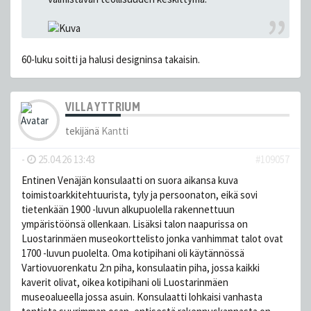
60-luku soitti ja halusi designinsa takaisin.
VILLA YTTRIUM
tekijänä
Kantti
-
25.04.26 13:43
#109057
Entinen Venäjän konsulaatti on suora aikansa kuva
toimistoarkkitehtuurista, tyly ja persoonaton, eikä sovi
tietenkään 1900 -luvun alkupuolella rakennettuun
ympäristöönsä ollenkaan. Lisäksi talon naapurissa on
Luostarinmäen museokorttelisto jonka vanhimmat talot ovat
1700 -luvun puolelta. Oma kotipihani oli käytännössä
Vartiovuorenkatu 2:n piha, konsulaatin piha, jossa kaikki
kaverit olivat, oikea kotipihani oli Luostarinmäen
museoalueella jossa asuin. Konsulaatti lohkaisi vanhasta