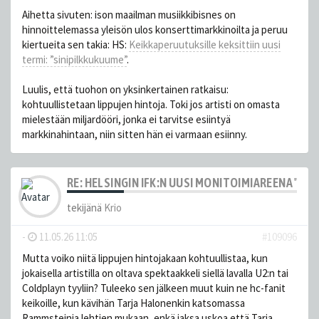
Aihetta sivuten: ison maailman musiikkibisnes on
hinnoittelemassa yleisön ulos konserttimarkkinoilta ja peruu
kiertueita sen takia: HS:
Keikka­peruutuksille keksittiin uusi
termi: ”sinipilkku­kuume”
.
Luulis, että tuohon on yksinkertainen ratkaisu:
kohtuullistetaan lippujen hintoja. Toki jos artisti on omasta
mielestään miljardööri, jonka ei tarvitse esiintyä
markkinahintaan, niin sitten hän ei varmaan esiinny.
RE: HELSINGIN IFK:N UUSI MONITOIMIAREENA "HE
tekijänä
Krio
-
11.05.26 11:05
#109096
Mutta voiko niitä lippujen hintojakaan kohtuullistaa, kun
jokaisella artistilla on oltava spektaakkeli siellä lavalla U2:n tai
Coldplayn tyyliin? Tuleeko sen jälkeen muut kuin ne hc-fanit
keikoille, kun kävihän Tarja Halonenkin katsomassa
Rammsteinia lehtien mukaan, enkä jaksa uskoa että Tarja