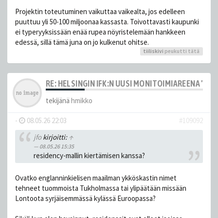
Projektin toteutuminen vaikuttaa vaikealta, jos edelleen
puuttuu yli 50-100 miljoonaa kassasta. Toivottavasti kaupunki
ei typeryyksissään enää rupea nöyristelemään hankkeen
edessä, sillä tämä juna on jo kulkenut ohitse.
tiiliskivi
peukutti tätä
RE: HELSINGIN IFK:N UUSI MONITOIMIAREENA "HE
tekijänä
hmikko
-
08.05.26 22:03
#109092
jfo
kirjoitti:
↑
08.05.26 15:35
residency-mallin kiertämisen kanssa?
Ovatko englanninkielisen maailman ykköskastin nimet
tehneet tuommoista Tukholmassa tai ylipäätään missään
Lontoota syrjäisemmässä kylässä Euroopassa?