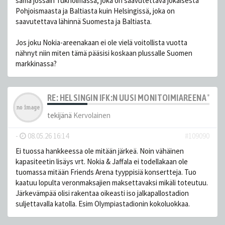
sama jossain Tukholmassa, joka on saavutettava jokaisesta
Pohjoismaasta ja Baltiasta kuin Helsingissä, joka on
saavutettava lähinnä Suomesta ja Baltiasta.
Jos joku Nokia-areenakaan ei ole vielä voitollista vuotta
nähnyt niin miten tämä pääsisi koskaan plussalle Suomen
markkinassa?
RE: HELSINGIN IFK:N UUSI MONITOIMIAREENA "HE
tekijänä
Kervolainen
-
08.05.26 16:14
#109090
Ei tuossa hankkeessa ole mitään järkeä. Noin vähäinen
kapasiteetin lisäys vrt. Nokia & Jaffala ei todellakaan ole
tuomassa mitään Friends Arena tyyppisiä konsertteja. Tuo
kaatuu lopulta veronmaksajien maksettavaksi mikäli toteutuu.
Järkevämpää olisi rakentaa oikeasti iso jalkapallostadion
suljettavalla katolla. Esim Olympiastadionin kokoluokkaa.