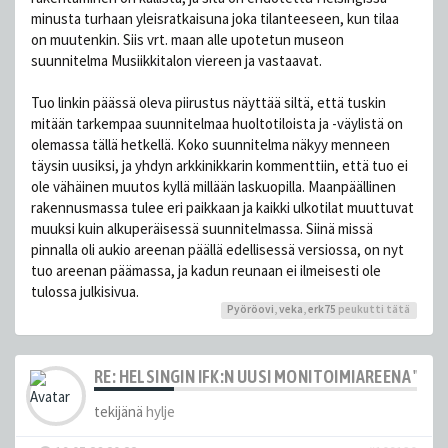
minusta turhaan yleisratkaisuna joka tilanteeseen, kun tilaa
on muutenkin. Siis vrt. maan alle upotetun museon
suunnitelma Musiikkitalon viereen ja vastaavat.
Tuo linkin päässä oleva piirustus näyttää siltä, että tuskin
mitään tarkempaa suunnitelmaa huoltotiloista ja -väylistä on
olemassa tällä hetkellä. Koko suunnitelma näkyy menneen
täysin uusiksi, ja yhdyn arkkinikkarin kommenttiin, että tuo ei
ole vähäinen muutos kyllä millään laskuopilla. Maanpäällinen
rakennusmassa tulee eri paikkaan ja kaikki ulkotilat muuttuvat
muuksi kuin alkuperäisessä suunnitelmassa. Siinä missä
pinnalla oli aukio areenan päällä edellisessä versiossa, on nyt
tuo areenan päämassa, ja kadun reunaan ei ilmeisesti ole
tulossa julkisivua.
Pyöröovi
,
veka
,
erk75
peukutti tätä
RE: HELSINGIN IFK:N UUSI MONITOIMIAREENA "HE
tekijänä
hylje