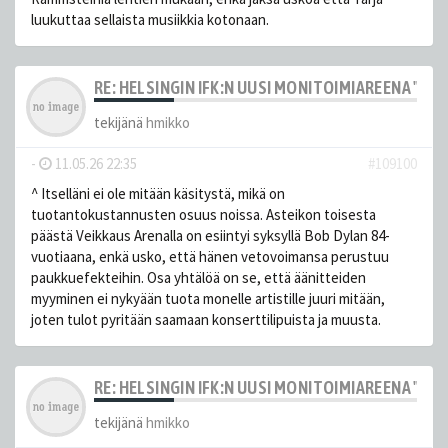
luukuttaa sellaista musiikkia kotonaan.
RE: HELSINGIN IFK:N UUSI MONITOIMIAREENA "HE
tekijänä
hmikko
-
11.05.26 22:35
#109100
^ Itselläni ei ole mitään käsitystä, mikä on
tuotantokustannusten osuus noissa. Asteikon toisesta
päästä Veikkaus Arenalla on esiintyi syksyllä Bob Dylan 84-
vuotiaana, enkä usko, että hänen vetovoimansa perustuu
paukkuefekteihin. Osa yhtälöä on se, että äänitteiden
myyminen ei nykyään tuota monelle artistille juuri mitään,
joten tulot pyritään saamaan konserttilipuista ja muusta.
RE: HELSINGIN IFK:N UUSI MONITOIMIAREENA "HE
tekijänä
hmikko