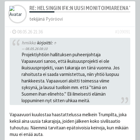
RE: HELSINGIN IFK:N UUSI MONITOIMIAREENA "HE
tekijänä
Pyöröovi
-
08.05.26 21:36
#109091
hmikko
kirjoitti:
↑
08.05.26 08:10
Projektiyhtiön hallituksen puheenjohtaja
Vapaavuori sanoo, että ikuisuusprojekti ei ole
ikuisuusprojekti, vaan takaraja on tänä vuonna. Jos
rahoitusta ei saada varmistettua, niin yhtiö luopuu
hankkeesta. Vapaavuori aloitti toimessa viime
syksynä, ja lausui tuolloin mm. että "tämä on
Suomen ihan elinehto." Eli ilmeisesti elämän
loppuminen nyt sitten uhkaa meitä.
Vapaavuori kuulostaa haastattelussa melkein Trumpilta, joka
keksii aina uusia takarajoja, joiden jälkeen koko sivilisaatio
tuhoutuu. Näemmä tarvitaan epätoivoisia keinoja, kun mikään
muu ei enää auta.