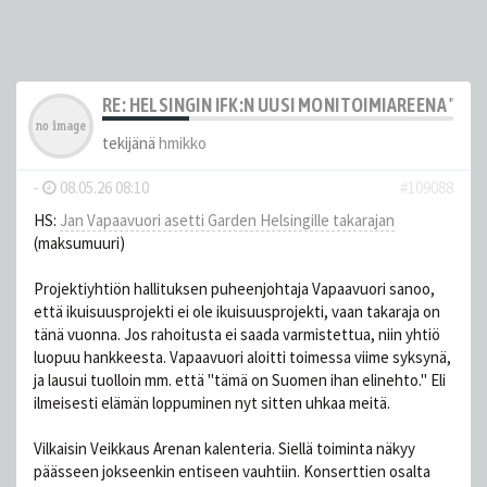
RE: HELSINGIN IFK:N UUSI MONITOIMIAREENA "HE
tekijänä
hmikko
-
08.05.26 08:10
#109088
HS:
Jan Vapaavuori asetti Garden Helsingille takarajan
(maksumuuri)
Projektiyhtiön hallituksen puheenjohtaja Vapaavuori sanoo,
että ikuisuusprojekti ei ole ikuisuusprojekti, vaan takaraja on
tänä vuonna. Jos rahoitusta ei saada varmistettua, niin yhtiö
luopuu hankkeesta. Vapaavuori aloitti toimessa viime syksynä,
ja lausui tuolloin mm. että "tämä on Suomen ihan elinehto." Eli
ilmeisesti elämän loppuminen nyt sitten uhkaa meitä.
Vilkaisin Veikkaus Arenan kalenteria. Siellä toiminta näkyy
päässeen jokseenkin entiseen vauhtiin. Konserttien osalta