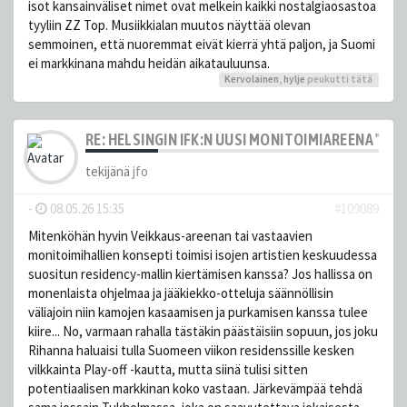
isot kansainväliset nimet ovat melkein kaikki nostalgiaosastoa
tyyliin ZZ Top. Musiikkialan muutos näyttää olevan
semmoinen, että nuoremmat eivät kierrä yhtä paljon, ja Suomi
ei markkinana mahdu heidän aikatauluunsa.
Kervolainen
,
hylje
peukutti tätä
RE: HELSINGIN IFK:N UUSI MONITOIMIAREENA "HE
tekijänä
jfo
-
08.05.26 15:35
#109089
Mitenköhän hyvin Veikkaus-areenan tai vastaavien
monitoimihallien konsepti toimisi isojen artistien keskuudessa
suositun residency-mallin kiertämisen kanssa? Jos hallissa on
monenlaista ohjelmaa ja jääkiekko-otteluja säännöllisin
väliajoin niin kamojen kasaamisen ja purkamisen kanssa tulee
kiire... No, varmaan rahalla tästäkin päästäisiin sopuun, jos joku
Rihanna haluaisi tulla Suomeen viikon residenssille kesken
vilkkainta Play-off -kautta, mutta siinä tulisi sitten
potentiaalisen markkinan koko vastaan. Järkevämpää tehdä