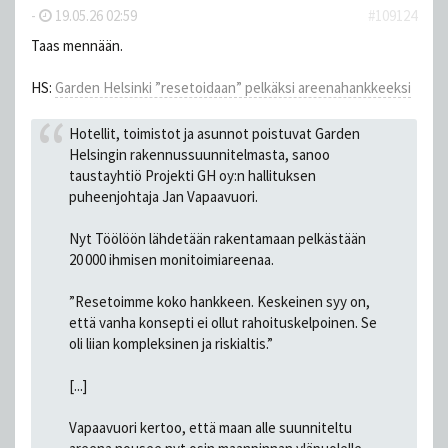
-
19.05.26 02:59
#109124
Taas mennään.
HS:
Garden Helsinki ”resetoidaan” pelkäksi areenahankkeeksi
Hotellit, toimistot ja asunnot poistuvat Garden
Helsingin rakennussuunnitelmasta, sanoo
taustayhtiö Projekti GH oy:n hallituksen
puheenjohtaja Jan Vapaavuori.
Nyt Töölöön lähdetään rakentamaan pelkästään
20 000 ihmisen monitoimiareenaa.
”Resetoimme koko hankkeen. Keskeinen syy on,
että vanha konsepti ei ollut rahoituskelpoinen. Se
oli liian kompleksinen ja riskialtis.”
[...]
Vapaavuori kertoo, että maan alle suunniteltu