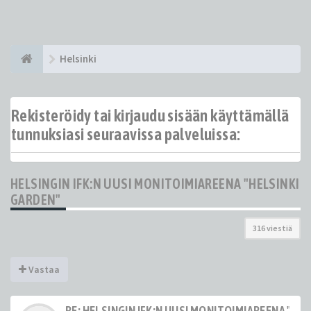
Helsinki
Rekisteröidy tai kirjaudu sisään käyttämällä
tunnuksiasi seuraavissa palveluissa:
HELSINGIN IFK:N UUSI MONITOIMIAREENA "HELSINKI
GARDEN"
316 viestiä
Vastaa
RE: HELSINGIN IFK:N UUSI MONITOIMIAREENA "HE