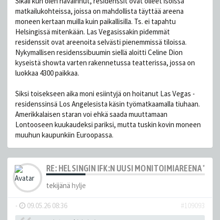
Sikäli kun olen havainnut, residenssit ovat olleet isoissa
matkailukohteissa, joissa on mahdollista täyttää areena
moneen kertaan muilla kuin paikallisilla. Ts. ei tapahtu
Helsingissä mitenkään. Las Vegasissakin pidemmät
residenssit ovat areenoita selvästi pienemmissä tiloissa.
Nykymallisen residenssibuumin siellä aloitti Celine Dion
kyseistä showta varten rakennetussa teatterissa, jossa on
luokkaa 4300 paikkaa.
Siksi toisekseen aika moni esiintyjä on hoitanut Las Vegas -
residenssinsä Los Angelesista käsin työmatkaamalla tiuhaan.
Amerikkalaisen staran voi ehkä saada muuttamaan
Lontooseen kuukaudeksi pariksi, mutta tuskin kovin moneen
muuhun kaupunkiin Euroopassa.
RE: HELSINGIN IFK:N UUSI MONITOIMIAREENA "HE
tekijänä
hylje
-
09.05.26 08:36
#109093