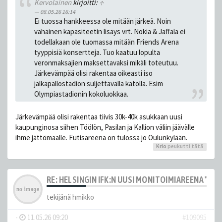
Kervolainen
kirjoitti:
↑
08.05.26 16:14
Ei tuossa hankkeessa ole mitään järkeä. Noin
vähäinen kapasiteetin lisäys vrt. Nokia & Jaffala ei
todellakaan ole tuomassa mitään Friends Arena
tyyppisiä konsertteja. Tuo kaatuu lopulta
veronmaksajien maksettavaksi mikäli toteutuu.
Järkevämpää olisi rakentaa oikeasti iso
jalkapallostadion suljettavalla katolla. Esim
Olympiastadionin kokoluokkaa.
Järkevämpää olisi rakentaa tiivis 30k-40k asukkaan uusi
kaupunginosa siihen Töölön, Pasilan ja Kallion väliin jäävälle
ihme jättömaalle. Futisareena on tulossa jo Oulunkylään.
Krio
peukutti tätä
RE: HELSINGIN IFK:N UUSI MONITOIMIAREENA "HE
tekijänä
hmikko
-
11.05.26 09:20
#109095