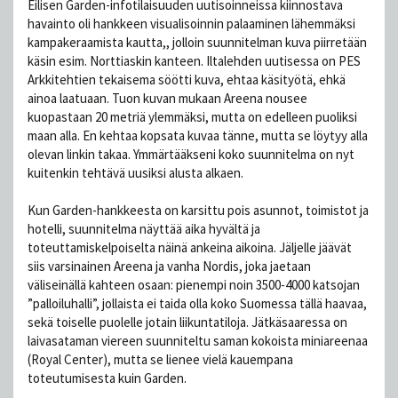
Eilisen Garden-infotilaisuuden uutisoinneissa kiinnostava
havainto oli hankkeen visualisoinnin palaaminen lähemmäksi
kampakeraamista kautta,, jolloin suunnitelman kuva piirretään
käsin esim. Norttiaskin kanteen. Iltalehden uutisessa on PES
Arkkitehtien tekaisema söötti kuva, ehtaa käsityötä, ehkä
ainoa laatuaan. Tuon kuvan mukaan Areena nousee
kuopastaan 20 metriä ylemmäksi, mutta on edelleen puoliksi
maan alla. En kehtaa kopsata kuvaa tänne, mutta se löytyy alla
olevan linkin takaa. Ymmärtääkseni koko suunnitelma on nyt
kuitenkin tehtävä uusiksi alusta alkaen.
Kun Garden-hankkeesta on karsittu pois asunnot, toimistot ja
hotelli, suunnitelma näyttää aika hyvältä ja
toteuttamiskelpoiselta näinä ankeina aikoina. Jäljelle jäävät
siis varsinainen Areena ja vanha Nordis, joka jaetaan
väliseinällä kahteen osaan: pienempi noin 3500-4000 katsojan
”palloiluhalli”, jollaista ei taida olla koko Suomessa tällä haavaa,
sekä toiselle puolelle jotain liikuntatiloja. Jätkäsaaressa on
laivasataman viereen suunniteltu saman kokoista miniareenaa
(Royal Center), mutta se lienee vielä kauempana
toteutumisesta kuin Garden.