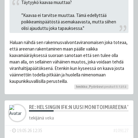
Täytyykö kaavaa muuttaa?
”Kaavaa ei tarvitse muuttaa. Tämä edellyttää
poikkeamispäätöstä asemakaavasta, mutta siihen
olisi ajauduttu joka tapauksessa.”
Haluan nähdä sen rakennusvalvontaviranomaisen joka toteaa,
että areenan rakentaminen maan päälle vaikka
kaavamääräyksessä suoraan sanotaan että sen tulee olla
maan alla, on sellainen vähäinen muutos, joka voidaan tehdä
viranhaltijapäätöksenä. Etenkin kun kyseessä on kaava josta
väännettiin todella pitkään ja huolella nimenomaan
kaupunkikuvallisilla perusteilla.
hmikko
,
Pyöröovi
peukutti tätä
RE: HELSINGIN IFK:N UUSI MONITOIMIAREENA "HE
tekijänä
veka
-
19.05.26 12:35
#109127