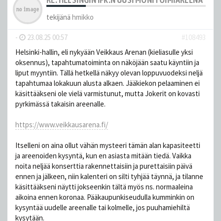
tekijänä
hmikko
-
23.08.25 00:57
#108493
Helsinki-hallin, eli nykyään Veikkaus Arenan (kieliasulle yksi
oksennus), tapahtumatoiminta on näköjään saatu käyntiin ja
liput myyntiin. Tällä hetkellä näkyy olevan loppuvuodeksi neljä
tapahtumaa lokakuun alusta alkaen. Jääkiekon pelaaminen ei
käsittääkseni ole vielä varmistunut, mutta Jokerit on kovasti
pyrkimässä takaisin areenalle.
https://www.veikkausarena.fi/
Itselleni on aina ollut vähän mysteeri tämän alan kapasiteetti
ja areenoiden kysyntä, kun en asiasta mitään tiedä. Vaikka
noita neljää konserttia rakennettaisiin ja purettaisiin päivä
ennen ja jälkeen, niin kalenteri on silti tyhjää täynnä, ja tilanne
käsittääkseni näytti jokseenkin tältä myös ns. normaaleina
aikoina ennen koronaa. Pääkaupunkiseudulla kumminkin on
kysyntää uudelle areenalle tai kolmelle, jos puuhamiehiltä
kysytään.