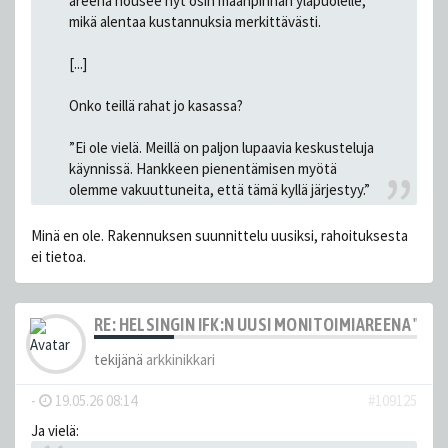
areena nousee nyt osin maanpinnan yläpuolelle,
mikä alentaa kustannuksia merkittävästi.
[...]
Onko teillä rahat jo kasassa?
”Ei ole vielä. Meillä on paljon lupaavia keskusteluja
käynnissä. Hankkeen pienentämisen myötä
olemme vakuuttuneita, että tämä kyllä järjestyy.”
Minä en ole. Rakennuksen suunnittelu uusiksi, rahoituksesta
ei tietoa.
RE: HELSINGIN IFK:N UUSI MONITOIMIAREENA "HE
tekijänä
arkkinikkari
-
19.05.26 08:14
#109125
Ja vielä: