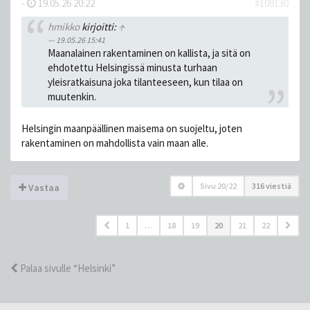
-
19.05.26 20:22
#109130
hmikko
kirjoitti:
↑
19.05.26 15:41
Maanalainen rakentaminen on kallista, ja sitä on
ehdotettu Helsingissä minusta turhaan
yleisratkaisuna joka tilanteeseen, kun tilaa on
muutenkin.
Helsingin maanpäällinen maisema on suojeltu, joten
rakentaminen on mahdollista vain maan alle.
Sivu
20
/
22
316 viestiä
Vastaa
1
…
18
19
20
21
22
Palaa sivulle “Helsinki”