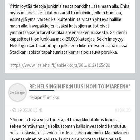
Yritin löytää tietoja jonkinlaisesta parkkihallista maan alla. Ehkä
myös maanalaiset tilat on karsittu minimiin, jolloin huoltoa,
esiintyjiä yms. varten kai kuitenkin tarvitaan yhteys hallille
maan alla. Invapaikkojen lisäksi katsojien autot eivät
ymmärtääkseni tarvitse tilaa areenarakennuksesta. Gardenin
kapasiteetti on luokkaa max. 20.000 katsojaa. Sekin imeytyy
Helsingin kantakaupungin julkiseen liikenteeseen siinä missä
Stadikan isoista tapahtumista kerralla poistuva porukka.
https://www.iltalehti.fi/jaakiekko/a/20 ... 913a165d20
RE: HELSINGIN IFK:N UUSI MONITOIMIAREENA "HE
tekijänä
hmikko
-
19.05.26 15:41
#109128
^ Sinänsä tästä voisi todeta, että markkinatalous lopulta
tekee tehtävänsä, ja tolkuttoman kallis investointi karsiutuu
pois. Tosiasiat olisi voinut todeta vähän aiemmin. Maanalainen
rakentaminen on kallista, ja sitä on ehdotettu Helsingissä