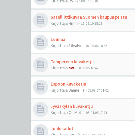
Kirjoittaja
RV
-
27.08.07 15:18
Satelliittikuvaa Suomen kaupungeista
Kirjoittaja
Hmm
-
13.08.10 15:13
Loimaa
Kirjoittaja
16valve
-
07.08.06 18:57
Tampereen kuvaketju
Kirjoittaja
sw
-
10.03.05 16:42
Espoon kuvaketju
Kirjoittaja
Janne_H
-
05.07.07 01:02
Jyväskylän kuvaketju
Kirjoittaja
OlliMolli
-
03.04.05 17:11
Joulukadut
Kirjoittaja
Iggy.P
-
02.12.06 20:38