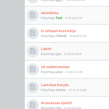
Savonlinna
Kirjoittaja
Toni
-
13.07.06 17:07
Ei-Urbaani Kuva Ketju
Kirjoittaja
OlliMolli
-
25.06.05 23:23
Lähiöt
Kirjoittaja
Quu
-
13.02.05 18:16
3d-mallintaminen
Kirjoittaja
julexi
-
27.01.11 17:55
Laatokan Karjala
Kirjoittaja
eskimo
-
27.12.13 15:08
Arvaa kuvan sijainti
Kirjoittaja
Quu
-
11.03.05 14:53