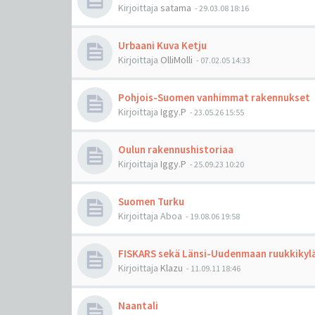
Kirjoittaja
satama
-
29.03.08 18:16
Urbaani Kuva Ketju
Kirjoittaja
OlliMolli
-
07.02.05 14:33
Pohjois-Suomen vanhimmat rakennukset
Kirjoittaja
Iggy.P
-
23.05.26 15:55
Oulun rakennushistoriaa
Kirjoittaja
Iggy.P
-
25.09.23 10:20
Suomen Turku
Kirjoittaja
Aboa
-
19.08.06 19:58
FISKARS sekä Länsi-Uudenmaan ruukkikyl
Kirjoittaja
Klazu
-
11.09.11 18:46
Naantali