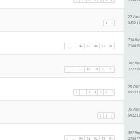
27 Va
38330 
1
2
714 V
216493
1
…
44
45
46
47
48
302 V
172755
1
…
17
18
19
20
21
90 Va
89320 
1
…
3
4
5
6
7
35 Va
50221 
1
2
3
807 V
191677
1
…
50
51
52
53
54