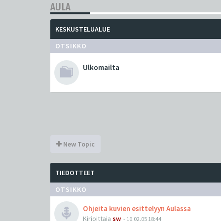
AULA
KESKUSTELUALUE
OTSIKKO
Ulkomailta
New Topic
TIEDOTTEET
OTSIKKO
Ohjeita kuvien esittelyyn Aulassa
Kirjoittaja
sw
-
16.02.05 18:44