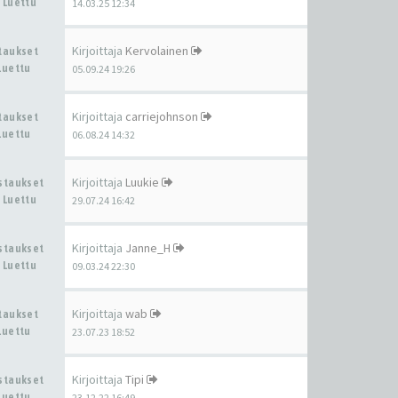
 Luettu
14.03.25 12:34
Kirjoittaja
Kervolainen
staukset
Luettu
05.09.24 19:26
Kirjoittaja
carriejohnson
staukset
Luettu
06.08.24 14:32
Kirjoittaja
Luukie
astaukset
 Luettu
29.07.24 16:42
Kirjoittaja
Janne_H
astaukset
 Luettu
09.03.24 22:30
Kirjoittaja
wab
staukset
Luettu
23.07.23 18:52
Kirjoittaja
Tipi
astaukset
Luettu
23.12.22 16:49