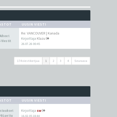
ASTOT
UUSIN VIESTI
Re: VANCOUVER | Kanada
 Aiheet
Kirjoittaja
Klazu
 Viestit
26.07.26 00:45
174 viestiketjua
1
2
3
4
Seuraava
ASTOT
UUSIN VIESTI
Kirjoittaja
sw
astaukset
98 Luettu
16.02.05 18:44