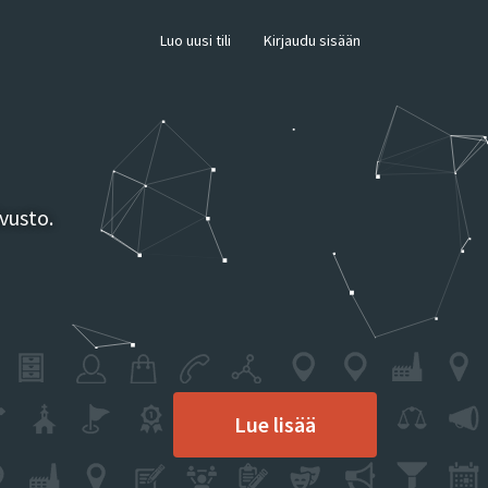
×
Luo uusi tili
Kirjaudu sisään
vusto.
Lue lisää