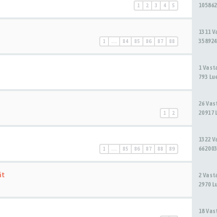
105862
1
2
3
4
5
1311 
358924
1
…
84
85
86
87
88
1 Vas
793 Lu
26 Va
20917 
1
2
1322 
662003
1
…
85
86
87
88
89
ät
2 Vas
2970 L
18 Va