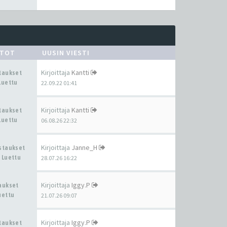
STOT
UUSIN VIESTI
Kirjoittaja
Kantti
staukset
Luettu
22.09.22 01:41
Kirjoittaja
Kantti
staukset
Luettu
06.08.26 22:32
Kirjoittaja
Janne_H
astaukset
 Luettu
28.07.26 16:22
Kirjoittaja
Iggy.P
taukset
uettu
21.07.26 09:07
Kirjoittaja
Iggy.P
staukset