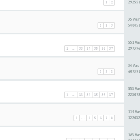
29255 
1
2
35 Va
54845 
1
2
3
551 V
297396
1
…
33
34
35
36
37
34 Va
60739 
1
2
3
553 V
223078
1
…
33
34
35
36
37
119 V
122032
1
…
4
5
6
7
8
183 V