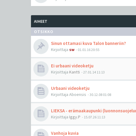
AIHEET
OTSIKKO
Sinun ottamasi kuva Talon banneriin?
Kirjoittaja
sw
-
01.01.16 20:55
Ei urbaani videoketju
Kirjoittaja
Kantti
-
27.01.14 11:13
Urbaani videoketju
Kirjoittaja
Aboensis
-
30.12.08 01:08
LIEKSA - erämaakaupunki (luonnonsuojelun
Kirjoittaja
Iggy.P
-
15.07.26 11:13
Vanhoja kuvia