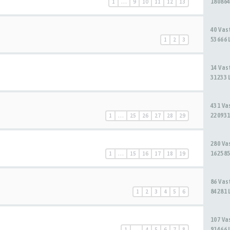
180864
1
…
9
10
11
12
13
40 Va
53666 
1
2
3
14 Va
31233 
431 V
220931
1
…
25
26
27
28
29
280 V
162585
1
…
15
16
17
18
19
86 Va
84281 
1
2
3
4
5
6
107 V
91466 
1
…
4
5
6
7
8