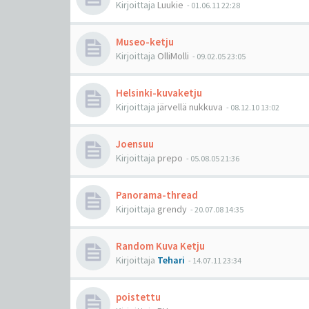
Kirjoittaja
Luukie
-
01.06.11 22:28
Museo-ketju
Kirjoittaja
OlliMolli
-
09.02.05 23:05
Helsinki-kuvaketju
Kirjoittaja
järvellä nukkuva
-
08.12.10 13:02
Joensuu
Kirjoittaja
prepo
-
05.08.05 21:36
Panorama-thread
Kirjoittaja
grendy
-
20.07.08 14:35
Random Kuva Ketju
Kirjoittaja
Tehari
-
14.07.11 23:34
poistettu