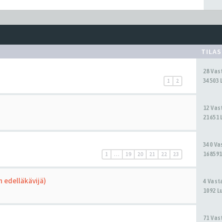
TILA
28 Va
34503 
1
2
12 Va
21651 
340 V
168591
1
…
19
20
21
22
23
 edelläkävijä)
4 Vas
1092 L
71 Va