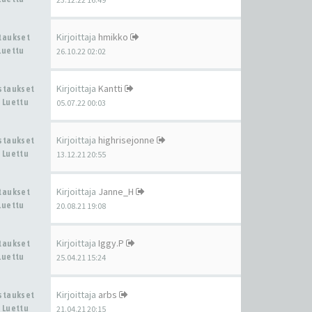
Kirjoittaja
hmikko
staukset
Luettu
26.10.22 02:02
Kirjoittaja
Kantti
astaukset
 Luettu
05.07.22 00:03
Kirjoittaja
highrisejonne
astaukset
 Luettu
13.12.21 20:55
Kirjoittaja
Janne_H
staukset
Luettu
20.08.21 19:08
Kirjoittaja
Iggy.P
staukset
Luettu
25.04.21 15:24
Kirjoittaja
arbs
astaukset
 Luettu
21.04.21 20:15