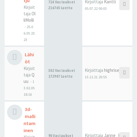
tju
Kirjoittaja
Kantti
714 Vastaukset
Kirjoit
216765 Luettu
05.07.22 00:03
taja
Ol
liMolli
-
25.0
6.05 23:
23
Lähi
öt
Kirjoit
Kirjoittaja
highrisejonne
302 Vastaukset
taja
Q
172907 Luettu
13.12.21 20:55
uu
-
1
3.02.05
18:16
3d-
malli
ntam
inen
Kirjoittaja
Janne_H
90 Vastaukset