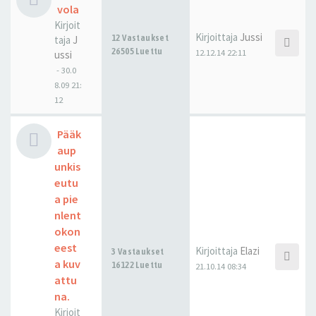
vola
Kirjoit
Kirjoittaja
Jussi
12 Vastaukset
taja
J
26505 Luettu
12.12.14 22:11
ussi
-
30.0
8.09 21:
12
Pääk
aup
unkis
eutu
a pie
nlent
okon
eest
Kirjoittaja
Elazi
3 Vastaukset
a kuv
16122 Luettu
21.10.14 08:34
attu
na.
Kirjoit