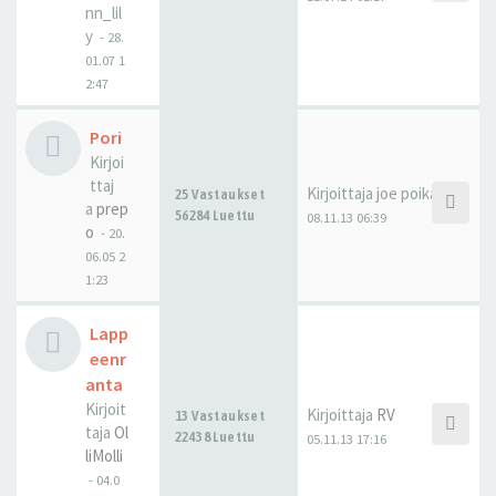
nn_lil
y
-
28.
01.07 1
2:47
Pori
Kirjoi
ttaj
Kirjoittaja
joe poika
25 Vastaukset
a
prep
56284 Luettu
08.11.13 06:39
o
-
20.
06.05 2
1:23
Lapp
eenr
anta
Kirjoit
Kirjoittaja
RV
13 Vastaukset
taja
Ol
22438 Luettu
05.11.13 17:16
liMolli
-
04.0