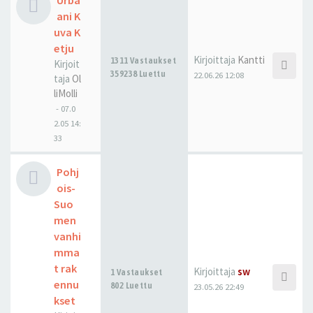
Urba
ani K
uva K
etju
Kirjoittaja
Kantti
1311 Vastaukset
Kirjoit
359238 Luettu
22.06.26 12:08
taja
Ol
liMolli
-
07.0
2.05 14:
33
Pohj
ois-
Suo
men
vanhi
mma
t rak
Kirjoittaja
sw
1 Vastaukset
ennu
802 Luettu
23.05.26 22:49
kset