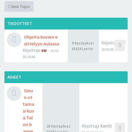
New Topic
TIEDOTTEET
Ohjeita kuvien e
Kirjoittaja
sw
sittelyyn Aulassa
0 Vastaukset
45414 Luettu
16.02.05 18:44
Kirjoittaja
sw
-
16.02.
05 18:44
AIHEET
Sinu
n ot
tama
si kuv
a Tal
on b
Kirjoittaja
Kantti
28 Vastaukset
anne
34581 Luettu