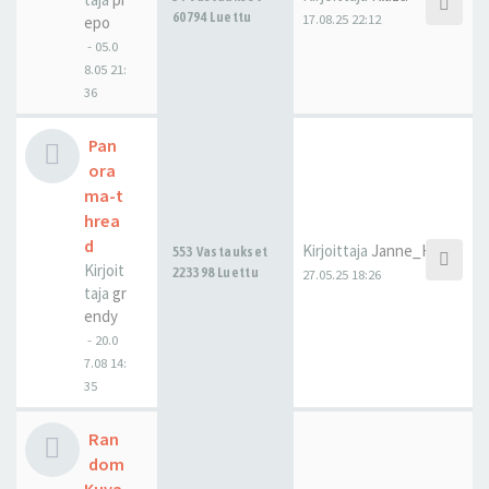
60794 Luettu
17.08.25 22:12
epo
-
05.0
8.05 21:
36
Pan
ora
ma-t
hrea
d
Kirjoittaja
Janne_H
553 Vastaukset
Kirjoit
223398 Luettu
27.05.25 18:26
taja
gr
endy
-
20.0
7.08 14:
35
Ran
dom