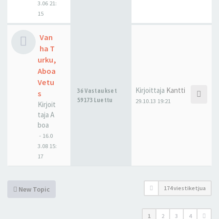
3.06 21:
15
Van
ha T
urku,
Aboa
Vetu
Kirjoittaja
Kantti
36 Vastaukset
s
59173 Luettu
29.10.13 19:21
Kirjoit
taja
A
boa
-
16.0
3.08 15:
17
174 viestiketjua
New Topic
1
2
3
4