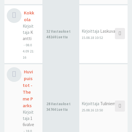
Kokk
ola
Kirjoit
Kirjoittaja
Laskuvarjo
32 Vastaukset
taja
K
48160 Luettu
15.08.18 10:52
antti
-
08.0
4.09 21:
16
Huvi
puis
tot -
The
me P
Kirjoittaja
Tuliniemi
28 Vastaukset
arks
34744 Luettu
25.08.16 13:50
Kirjoit
taja
1
6valve
-
18.0