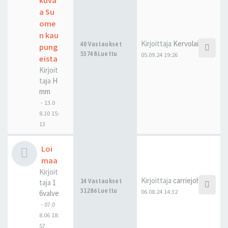
kuva
a Su
ome
n kau
Kirjoittaja
Kervolainen
40 Vastaukset
pung
53748 Luettu
05.09.24 19:26
eista
Kirjoit
taja
H
mm
-
13.0
8.10 15:
13
Loi
maa
Kirjoit
Kirjoittaja
carriejohnson
14 Vastaukset
taja
1
31286 Luettu
06.08.24 14:32
6valve
-
07.0
8.06 18:
57