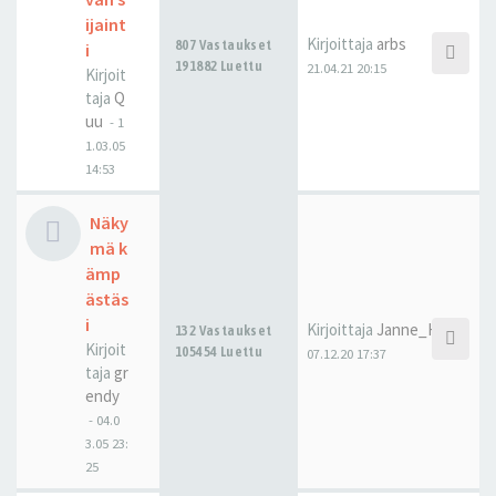
ijaint
Kirjoittaja
arbs
807 Vastaukset
i
191882 Luettu
21.04.21 20:15
Kirjoit
taja
Q
uu
-
1
1.03.05
14:53
Näky
mä k
ämp
ästäs
i
Kirjoittaja
Janne_H
132 Vastaukset
Kirjoit
105454 Luettu
07.12.20 17:37
taja
gr
endy
-
04.0
3.05 23:
25