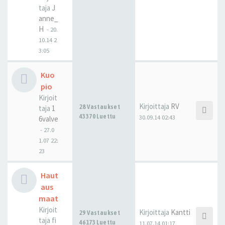
taja
J
anne_
H
-
20.
10.14 2
3:05
Kuo
pio
Kirjoit
Kirjoittaja
RV
28 Vastaukset
taja
1
43370 Luettu
30.09.14 02:43
6valve
-
27.0
1.07 22:
23
Haut
aus
maat
Kirjoit
Kirjoittaja
Kantti
29 Vastaukset
taja
fi
46173 Luettu
11.07.14 01:17