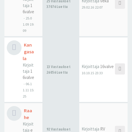
Kirjoittaja
veka
25 Vastaukset
taja
1
37076 Luettu
29.02.16 22:07
6valve
-
25.0
1.09 19:
09
Kan
gasa
la
Kirjoit
Kirjoittaja
16valve
13 Vastaukset
taja
1
26056 Luettu
10.10.15 23:33
6valve
-
06.1
1.11 15:
25
Raa
he
Kirjoit
Kirjoittaja
RV
92 Vastaukset
taja
e