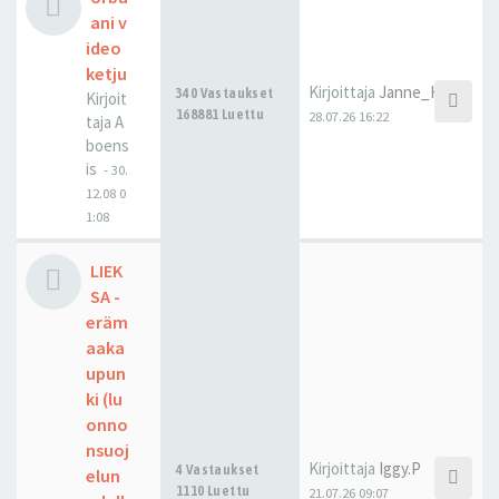
ani v
ideo
ketju
Kirjoittaja
Janne_H
340 Vastaukset
Kirjoit
168881 Luettu
28.07.26 16:22
taja
A
boens
is
-
30.
12.08 0
1:08
LIEK
SA -
eräm
aaka
upun
ki (lu
onno
nsuoj
Kirjoittaja
Iggy.P
4 Vastaukset
elun
1110 Luettu
21.07.26 09:07