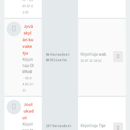
07.07 0
1:02
Jyvä
skyl
än ku
vake
tju
Kirjoittaja
wab
86 Vastaukset
Kirjoit
84741 Luettu
23.07.23 18:52
taja
Ol
liMolli
-
03.0
4.05 17:
11
Joul
ukad
ut
Kirjoit
Kirjoittaja
Tipi
107 Vastaukset