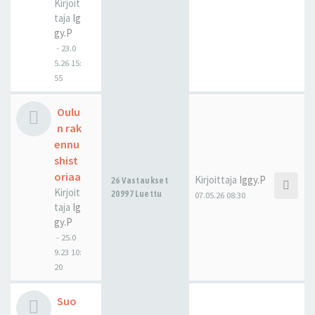
Kirjoit
taja
Ig
gy.P
-
23.0
5.26 15:
55
Oulu
n rak
ennu
shist
oriaa
Kirjoittaja
Iggy.P
26 Vastaukset
Kirjoit
20997 Luettu
07.05.26 08:30
taja
Ig
gy.P
-
25.0
9.23 10:
20
Suo