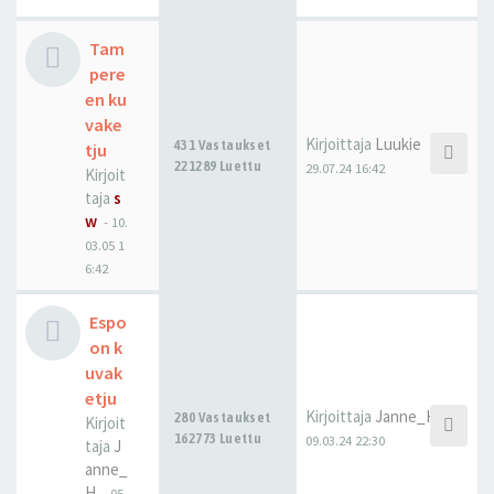
Tam
pere
en ku
vake
Kirjoittaja
Luukie
431 Vastaukset
tju
221289 Luettu
29.07.24 16:42
Kirjoit
taja
s
w
-
10.
03.05 1
6:42
Espo
on k
uvak
etju
Kirjoittaja
Janne_H
280 Vastaukset
Kirjoit
162773 Luettu
09.03.24 22:30
taja
J
anne_
H
-
05.