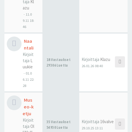
taja
Kl
azu
-
11.0
9.11 18:
46
Naa
ntali
Kirjoit
Kirjoittaja
Klazu
18 Vastaukset
taja
L
29306 Luettu
26.01.26 08:40
uukie
-
01.0
6.11 22:
28
Mus
eo-k
etju
Kirjoit
Kirjoittaja
16valve
35 Vastaukset
taja
Ol
54930 Luettu
29.10.25 13:11