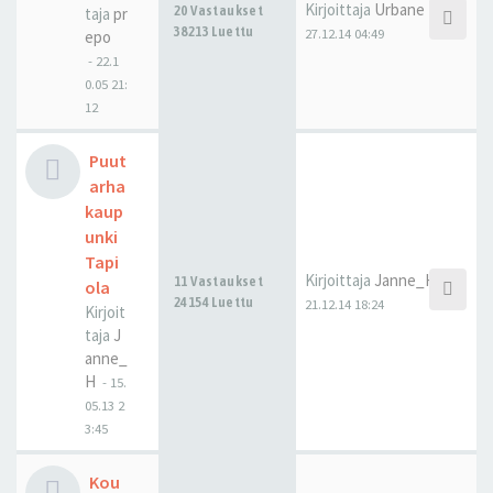
Kirjoittaja
Urbane
20 Vastaukset
taja
pr
38213 Luettu
27.12.14 04:49
epo
-
22.1
0.05 21:
12
Puut
arha
kaup
unki
Tapi
Kirjoittaja
Janne_H
11 Vastaukset
ola
24154 Luettu
21.12.14 18:24
Kirjoit
taja
J
anne_
H
-
15.
05.13 2
3:45
Kou