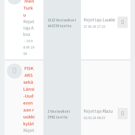
men
Turk
u
Kirjoittaja
Luukie
1322 Vastaukset
Kirjoit
662250 Luettu
27.03.26 17:22
taja
A
boa
-
19.0
8.06 19:
58
FISK
ARS
sekä
Länsi
-Uud
enm
aan r
Kirjoittaja
Klazu
2 Vastaukset
uukki
2981 Luettu
02.02.26 08:33
kylät
Kirjoit