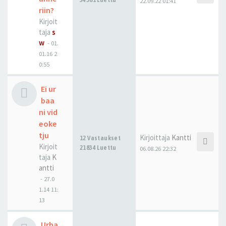
22.09.22 01:41
riin?
Kirjoit
taja
s
w
-
01.
01.16 2
0:55
Ei ur
baa
ni vid
eoke
tju
Kirjoittaja
Kantti
12 Vastaukset
Kirjoit
21834 Luettu
06.08.26 22:32
taja
K
antti
-
27.0
1.14 11:
13
Urba