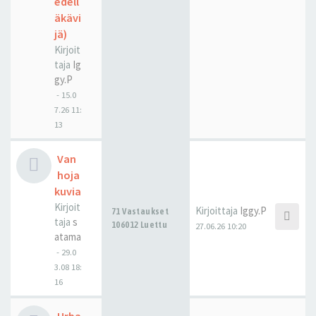
edell
äkävi
jä)
Kirjoit
taja
Ig
gy.P
-
15.0
7.26 11:
13
Van
hoja
kuvia
Kirjoit
Kirjoittaja
Iggy.P
71 Vastaukset
taja
s
106012 Luettu
27.06.26 10:20
atama
-
29.0
3.08 18:
16