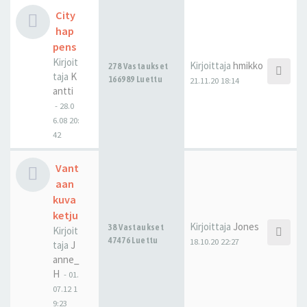
City
hap
pens
Kirjoit
Kirjoittaja
hmikko
278 Vastaukset
taja
K
166989 Luettu
21.11.20 18:14
antti
-
28.0
6.08 20:
42
Vant
aan
kuva
ketju
Kirjoittaja
Jones
38 Vastaukset
Kirjoit
47476 Luettu
18.10.20 22:27
taja
J
anne_
H
-
01.
07.12 1
9:23