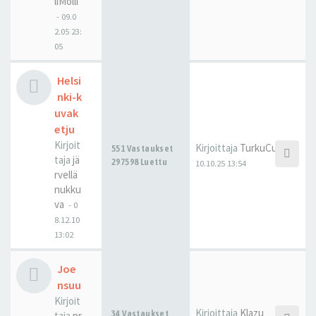
liMolli
-
09.0
2.05 23:
05
Helsi
nki-k
uvak
etju
Kirjoit
Kirjoittaja
TurkuCubed
551 Vastaukset
taja
jä
297598 Luettu
10.10.25 13:54
rvellä
nukku
va
-
0
8.12.10
13:02
Joe
nsuu
Kirjoit
Kirjoittaja
Klazu
34 Vastaukset
taja
pr