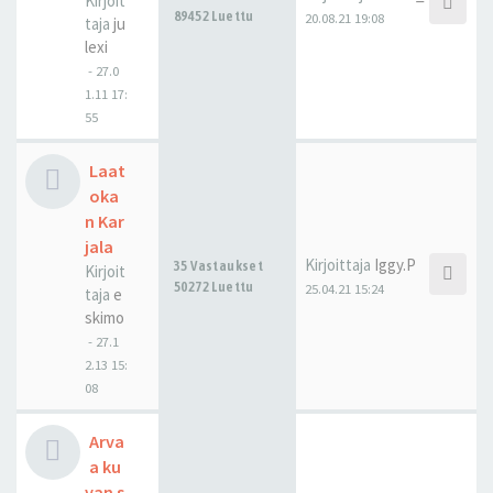
Kirjoit
89452 Luettu
20.08.21 19:08
taja
ju
lexi
-
27.0
1.11 17:
55
Laat
oka
n Kar
jala
Kirjoittaja
Iggy.P
35 Vastaukset
Kirjoit
50272 Luettu
25.04.21 15:24
taja
e
skimo
-
27.1
2.13 15:
08
Arva
a ku
van s