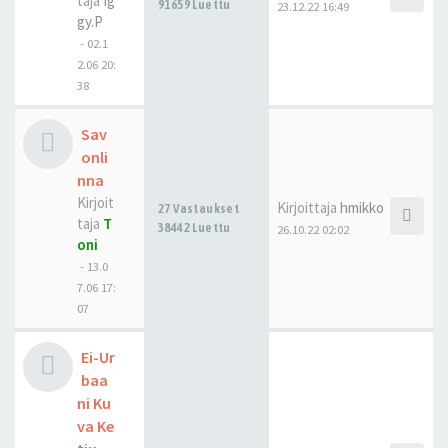
taja
Ig
91659 Luettu
23.12.22 16:49
gy.P
-
02.1
2.06 20:
38
Sav
onli
nna
Kirjoit
Kirjoittaja
hmikko
27 Vastaukset
taja
T
38442 Luettu
26.10.22 02:02
oni
-
13.0
7.06 17:
07
Ei-Ur
baa
ni Ku
va Ke