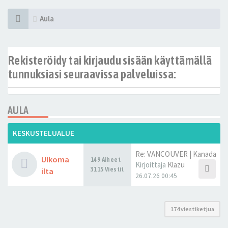
Aula
Rekisteröidy tai kirjaudu sisään käyttämällä
tunnuksiasi seuraavissa palveluissa:
AULA
KESKUSTELUALUE
Re: VANCOUVER | Kanada
Ulkoma
149 Aiheet
Kirjoittaja
Klazu
3115 Viestit
ilta
26.07.26 00:45
174 viestiketjua