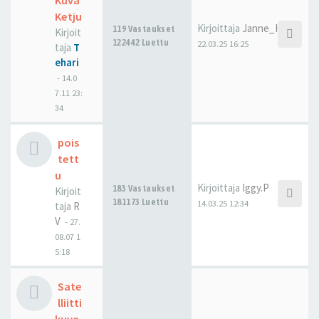
Kuva
Ketju
Kirjoittaja
Janne_H
119 Vastaukset
Kirjoit
122442 Luettu
22.03.25 16:25
taja
T
ehari
-
14.0
7.11 23:
34
pois
tett
u
Kirjoittaja
Iggy.P
183 Vastaukset
Kirjoit
181173 Luettu
14.03.25 12:34
taja
R
V
-
27.
08.07 1
5:18
Sate
lliitti