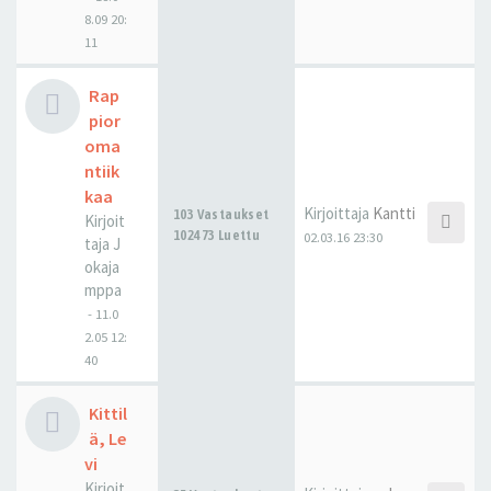
8.09 20:
11
Rap
pior
oma
ntiik
kaa
Kirjoittaja
Kantti
103 Vastaukset
Kirjoit
102473 Luettu
02.03.16 23:30
taja
J
okaja
mppa
-
11.0
2.05 12:
40
Kittil
ä, Le
vi
Kirjoit