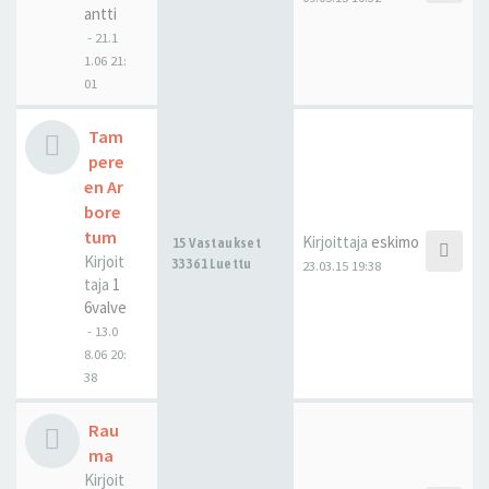
antti
-
21.1
1.06 21:
01
Tam
pere
en Ar
bore
tum
Kirjoittaja
eskimo
15 Vastaukset
Kirjoit
33361 Luettu
23.03.15 19:38
taja
1
6valve
-
13.0
8.06 20:
38
Rau
ma
Kirjoit