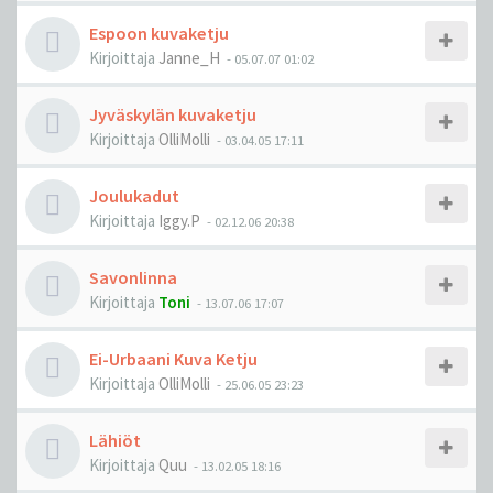
Espoon kuvaketju
Kirjoittaja
Janne_H
-
05.07.07 01:02
Jyväskylän kuvaketju
Kirjoittaja
OlliMolli
-
03.04.05 17:11
Joulukadut
Kirjoittaja
Iggy.P
-
02.12.06 20:38
Savonlinna
Kirjoittaja
Toni
-
13.07.06 17:07
Ei-Urbaani Kuva Ketju
Kirjoittaja
OlliMolli
-
25.06.05 23:23
Lähiöt
Kirjoittaja
Quu
-
13.02.05 18:16