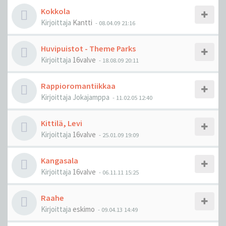
Kokkola
Kirjoittaja
Kantti
-
08.04.09 21:16
Huvipuistot - Theme Parks
Kirjoittaja
16valve
-
18.08.09 20:11
Rappioromantiikkaa
Kirjoittaja
Jokajamppa
-
11.02.05 12:40
Kittilä, Levi
Kirjoittaja
16valve
-
25.01.09 19:09
Kangasala
Kirjoittaja
16valve
-
06.11.11 15:25
Raahe
Kirjoittaja
eskimo
-
09.04.13 14:49