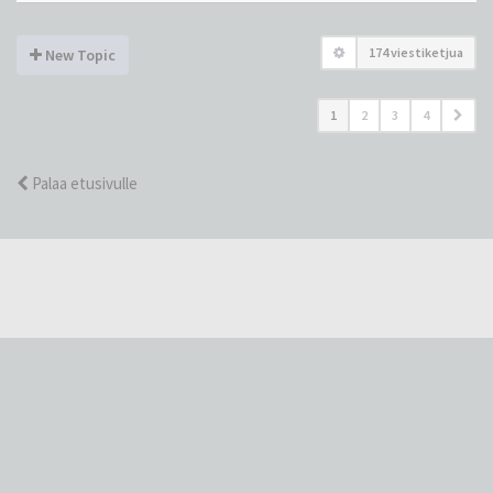
174 viestiketjua
New Topic
1
2
3
4
Palaa etusivulle