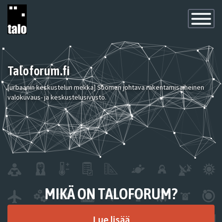
Toggle
Navigatio
Taloforum.fi
[urbaanin keskustelun mekka] Suomen johtava rakentamisaiheinen
valokuvaus- ja keskustelusivusto.
MIKÄ ON TALOFORUM?
Lue lisää