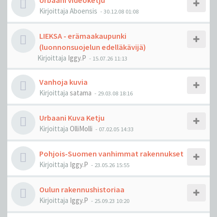
Urbaani videoketju
Kirjoittaja
Aboensis
-
30.12.08 01:08
LIEKSA - erämaakaupunki
(luonnonsuojelun edelläkävijä)
Kirjoittaja
Iggy.P
-
15.07.26 11:13
Vanhoja kuvia
Kirjoittaja
satama
-
29.03.08 18:16
Urbaani Kuva Ketju
Kirjoittaja
OlliMolli
-
07.02.05 14:33
Pohjois-Suomen vanhimmat rakennukset
Kirjoittaja
Iggy.P
-
23.05.26 15:55
Oulun rakennushistoriaa
Kirjoittaja
Iggy.P
-
25.09.23 10:20