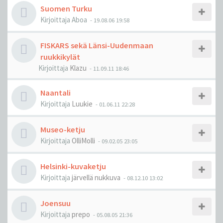
Suomen Turku
Kirjoittaja
Aboa
-
19.08.06 19:58
FISKARS sekä Länsi-Uudenmaan
ruukkikylät
Kirjoittaja
Klazu
-
11.09.11 18:46
Naantali
Kirjoittaja
Luukie
-
01.06.11 22:28
Museo-ketju
Kirjoittaja
OlliMolli
-
09.02.05 23:05
Helsinki-kuvaketju
Kirjoittaja
järvellä nukkuva
-
08.12.10 13:02
Joensuu
Kirjoittaja
prepo
-
05.08.05 21:36