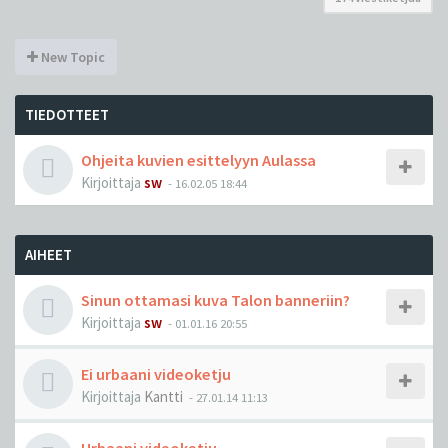
New Topic
TIEDOTTEET
Ohjeita kuvien esittelyyn Aulassa
Kirjoittaja
sw
-
16.02.05 18:44
AIHEET
Sinun ottamasi kuva Talon banneriin?
Kirjoittaja
sw
-
01.01.16 20:55
Ei urbaani videoketju
Kirjoittaja
Kantti
-
27.01.14 11:13