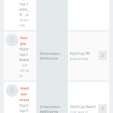
taja
J
anne_
H
-
20.
10.14 2
3:05
Kuo
pio
Kirjoit
Kirjoittaja
RV
28 Vastaukset
taja
1
43539 Luettu
30.09.14 02:43
6valve
-
27.0
1.07 22:
23
Haut
aus
maat
Kirjoit
Kirjoittaja
Kantti
29 Vastaukset
taja
fi
46405 Luettu
11.07.14 01:17