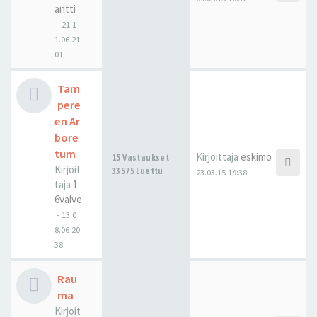
antti
-
21.1
1.06 21:
01
Tam
pere
en Ar
bore
tum
Kirjoittaja
eskimo
15 Vastaukset
Kirjoit
33575 Luettu
23.03.15 19:38
taja
1
6valve
-
13.0
8.06 20:
38
Rau
ma
Kirjoit