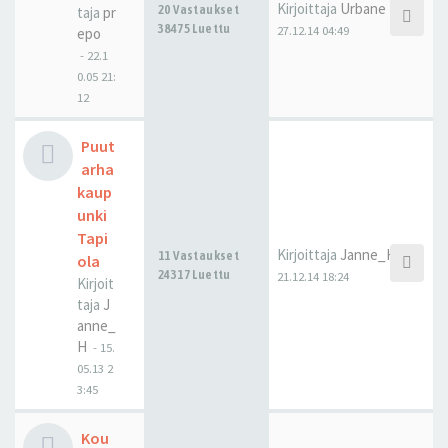
Kirjoittaja
Urbane
20 Vastaukset
taja
pr
38475 Luettu
27.12.14 04:49
epo
-
22.1
0.05 21:
12
Puut
arha
kaup
unki
Tapi
Kirjoittaja
Janne_H
11 Vastaukset
ola
24317 Luettu
21.12.14 18:24
Kirjoit
taja
J
anne_
H
-
15.
05.13 2
3:45
Kou