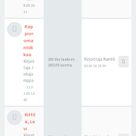
8.09 20:
11
Rap
pior
oma
ntiik
kaa
Kirjoittaja
Kantti
103 Vastaukset
Kirjoit
103135 Luettu
02.03.16 23:30
taja
J
okaja
mppa
-
11.0
2.05 12:
40
Kittil
ä, Le
vi
Kirjoit