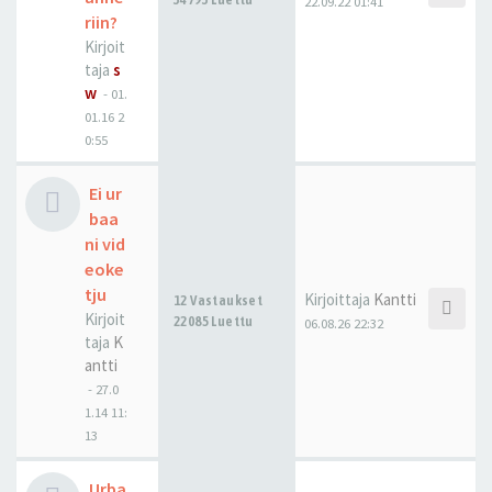
22.09.22 01:41
riin?
Kirjoit
taja
s
w
-
01.
01.16 2
0:55
Ei ur
baa
ni vid
eoke
tju
Kirjoittaja
Kantti
12 Vastaukset
Kirjoit
22085 Luettu
06.08.26 22:32
taja
K
antti
-
27.0
1.14 11:
13
Urba