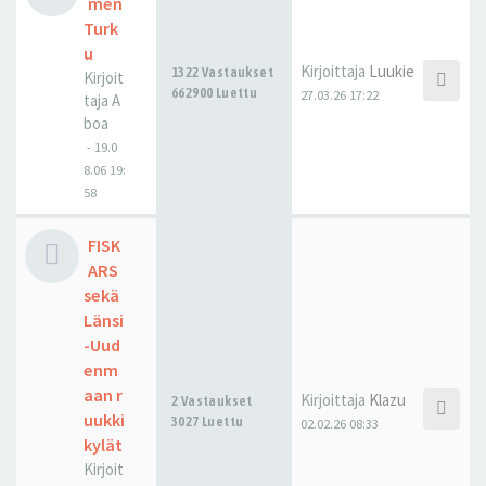
men
Turk
u
Kirjoittaja
Luukie
1322 Vastaukset
Kirjoit
662900 Luettu
27.03.26 17:22
taja
A
boa
-
19.0
8.06 19:
58
FISK
ARS
sekä
Länsi
-Uud
enm
aan r
Kirjoittaja
Klazu
2 Vastaukset
uukki
3027 Luettu
02.02.26 08:33
kylät
Kirjoit