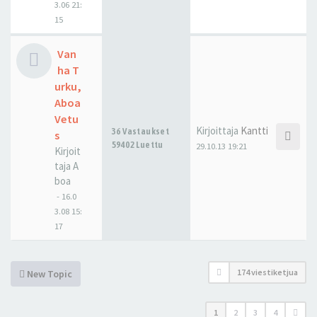
3.06 21:
15
Van
ha T
urku,
Aboa
Vetu
Kirjoittaja
Kantti
36 Vastaukset
s
59402 Luettu
29.10.13 19:21
Kirjoit
taja
A
boa
-
16.0
3.08 15:
17
174 viestiketjua
New Topic
1
2
3
4