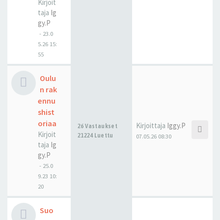
Kirjoit
taja
Ig
gy.P
-
23.0
5.26 15:
55
Oulu
n rak
ennu
shist
oriaa
Kirjoittaja
Iggy.P
26 Vastaukset
Kirjoit
21224 Luettu
07.05.26 08:30
taja
Ig
gy.P
-
25.0
9.23 10:
20
Suo