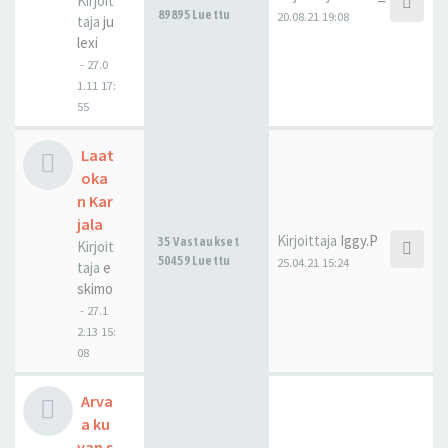
Kirjoit
89895 Luettu
20.08.21 19:08
taja
ju
lexi
-
27.0
1.11 17:
55
Laat
oka
n Kar
jala
Kirjoittaja
Iggy.P
35 Vastaukset
Kirjoit
50459 Luettu
25.04.21 15:24
taja
e
skimo
-
27.1
2.13 15:
08
Arva
a ku
van s