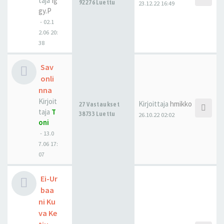
taja
Ig
92276 Luettu
23.12.22 16:49
gy.P
-
02.1
2.06 20:
38
Sav
onli
nna
Kirjoit
Kirjoittaja
hmikko
27 Vastaukset
taja
T
38733 Luettu
26.10.22 02:02
oni
-
13.0
7.06 17:
07
Ei-Ur
baa
ni Ku
va Ke