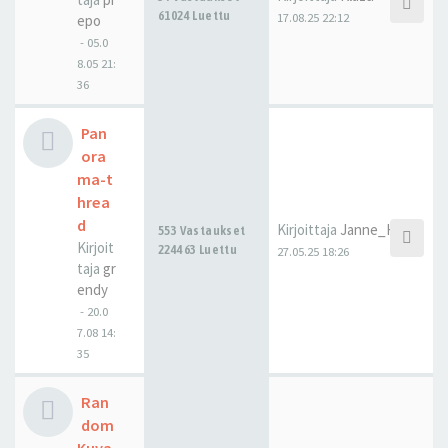
61024 Luettu
17.08.25 22:12
epo
-
05.0
8.05 21:
36
Pan
ora
ma-t
hrea
d
Kirjoittaja
Janne_H
553 Vastaukset
Kirjoit
224463 Luettu
27.05.25 18:26
taja
gr
endy
-
20.0
7.08 14:
35
Ran
dom