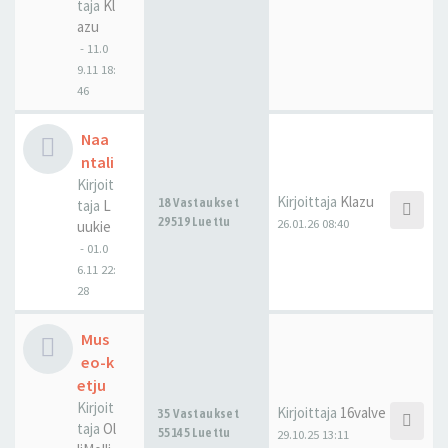
taja
Kl
azu
-
11.0
9.11 18:
46
Naa
ntali
Kirjoit
Kirjoittaja
Klazu
18 Vastaukset
taja
L
29519 Luettu
26.01.26 08:40
uukie
-
01.0
6.11 22:
28
Mus
eo-k
etju
Kirjoit
Kirjoittaja
16valve
35 Vastaukset
taja
Ol
55145 Luettu
29.10.25 13:11