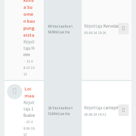
kuva
a Su
ome
n kau
Kirjoittaja
Kervolainen
40 Vastaukset
pung
54006 Luettu
05.09.24 19:26
eista
Kirjoit
taja
H
mm
-
13.0
8.10 15:
13
Loi
maa
Kirjoit
Kirjoittaja
carriejohnson
14 Vastaukset
taja
1
31406 Luettu
06.08.24 14:32
6valve
-
07.0
8.06 18:
57