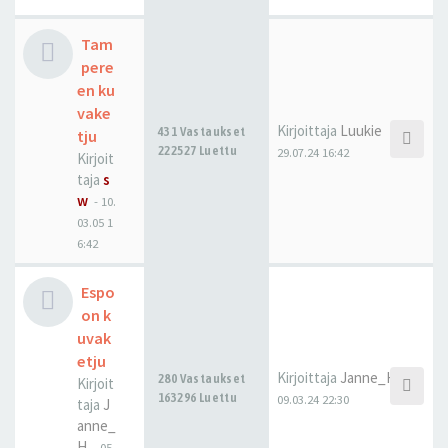
Tam
pere
en ku
vake
Kirjoittaja
Luukie
431 Vastaukset
tju
222527 Luettu
29.07.24 16:42
Kirjoit
taja
s
w
-
10.
03.05 1
6:42
Espo
on k
uvak
etju
Kirjoittaja
Janne_H
280 Vastaukset
Kirjoit
163296 Luettu
09.03.24 22:30
taja
J
anne_
H
-
05.