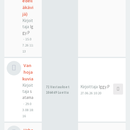
edell
äkävi
jä)
Kirjoit
taja
Ig
gy.P
-
15.0
7.26 11:
13
Van
hoja
kuvia
Kirjoit
Kirjoittaja
Iggy.P
71 Vastaukset
taja
s
106469 Luettu
27.06.26 10:20
atama
-
29.0
3.08 18:
16