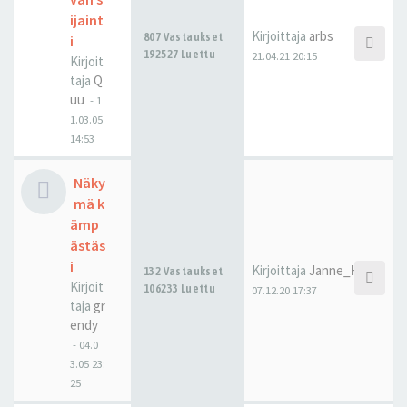
ijaint
Kirjoittaja
arbs
807 Vastaukset
i
192527 Luettu
21.04.21 20:15
Kirjoit
taja
Q
uu
-
1
1.03.05
14:53
Näky
mä k
ämp
ästäs
i
Kirjoittaja
Janne_H
132 Vastaukset
Kirjoit
106233 Luettu
07.12.20 17:37
taja
gr
endy
-
04.0
3.05 23:
25