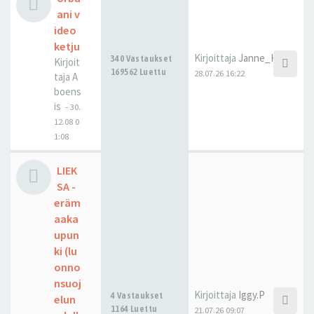
ani v
ideo
ketju
Kirjoittaja
Janne_H
340 Vastaukset
Kirjoit
169562 Luettu
28.07.26 16:22
taja
A
boens
is
-
30.
12.08 0
1:08
LIEK
SA -
eräm
aaka
upun
ki (lu
onno
nsuoj
Kirjoittaja
Iggy.P
4 Vastaukset
elun
1164 Luettu
21.07.26 09:07