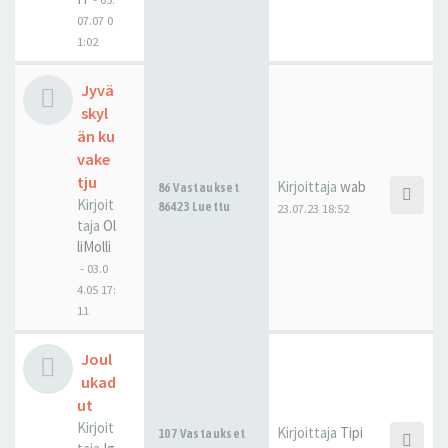
07.07 0
1:02
Jyvä
skyl
än ku
vake
tju
Kirjoittaja
wab
86 Vastaukset
Kirjoit
86423 Luettu
23.07.23 18:52
taja
Ol
liMolli
-
03.0
4.05 17:
11
Joul
ukad
ut
Kirjoit
Kirjoittaja
Tipi
107 Vastaukset