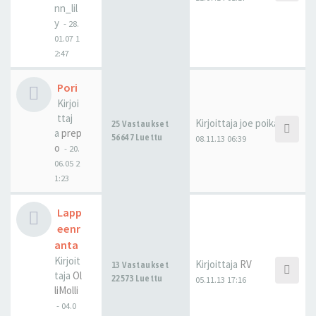
nn_lil
y
-
28.
01.07 1
2:47
Pori
Kirjoi
ttaj
Kirjoittaja
joe poika
25 Vastaukset
a
prep
56647 Luettu
08.11.13 06:39
o
-
20.
06.05 2
1:23
Lapp
eenr
anta
Kirjoit
Kirjoittaja
RV
13 Vastaukset
taja
Ol
22573 Luettu
05.11.13 17:16
liMolli
-
04.0