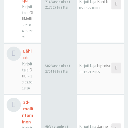
tju
Kirjoittaja
Kantti
714 Vastaukset
Kirjoit
217505 Luettu
05.07.22 00:03
taja
Ol
liMolli
-
25.0
6.05 23:
23
Lähi
öt
Kirjoit
Kirjoittaja
highrisejonne
302 Vastaukset
taja
Q
173416 Luettu
13.12.21 20:55
uu
-
1
3.02.05
18:16
3d-
malli
ntam
inen
Kirjoittaja
Janne_H
90 Vastaukset