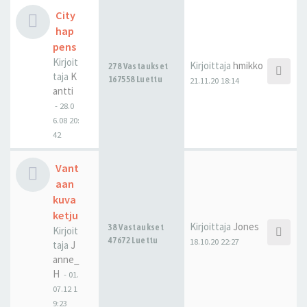
City
hap
pens
Kirjoit
Kirjoittaja
hmikko
278 Vastaukset
taja
K
167558 Luettu
21.11.20 18:14
antti
-
28.0
6.08 20:
42
Vant
aan
kuva
ketju
Kirjoittaja
Jones
38 Vastaukset
Kirjoit
47672 Luettu
18.10.20 22:27
taja
J
anne_
H
-
01.
07.12 1
9:23