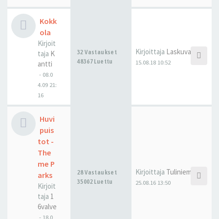
Kokk
ola
Kirjoit
Kirjoittaja
Laskuvarjo
32 Vastaukset
taja
K
48367 Luettu
15.08.18 10:52
antti
-
08.0
4.09 21:
16
Huvi
puis
tot -
The
me P
Kirjoittaja
Tuliniemi
28 Vastaukset
arks
35002 Luettu
25.08.16 13:50
Kirjoit
taja
1
6valve
-
18.0