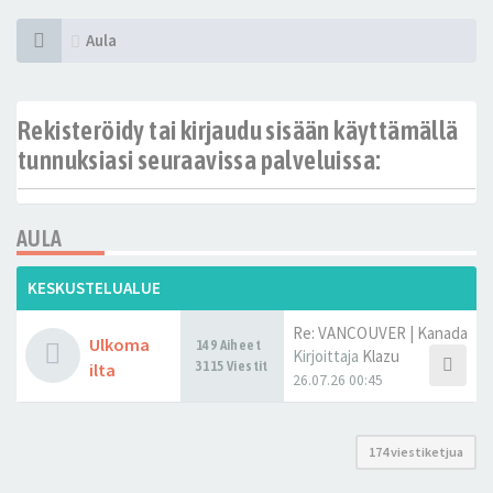
Aula
Rekisteröidy tai kirjaudu sisään käyttämällä
tunnuksiasi seuraavissa palveluissa:
AULA
KESKUSTELUALUE
Re: VANCOUVER | Kanada
Ulkoma
149 Aiheet
Kirjoittaja
Klazu
3115 Viestit
ilta
26.07.26 00:45
174 viestiketjua