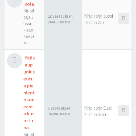
vola
Kirjoit
Kirjoittaja
Jussi
12 Vastaukset
taja
J
26641 Luettu
12.12.14 22:11
ussi
-
30.0
8.09 21:
12
Pääk
aup
unkis
eutu
a pie
nlent
okon
eest
Kirjoittaja
Elazi
3 Vastaukset
a kuv
16206 Luettu
21.10.14 08:34
attu
na.
Kirjoit