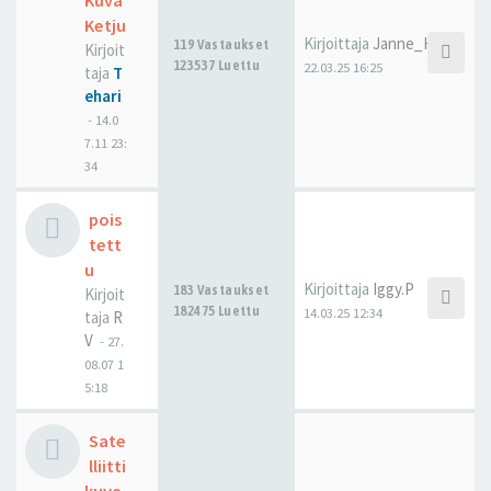
Kuva
Ketju
Kirjoittaja
Janne_H
119 Vastaukset
Kirjoit
123537 Luettu
22.03.25 16:25
taja
T
ehari
-
14.0
7.11 23:
34
pois
tett
u
Kirjoittaja
Iggy.P
183 Vastaukset
Kirjoit
182475 Luettu
14.03.25 12:34
taja
R
V
-
27.
08.07 1
5:18
Sate
lliitti