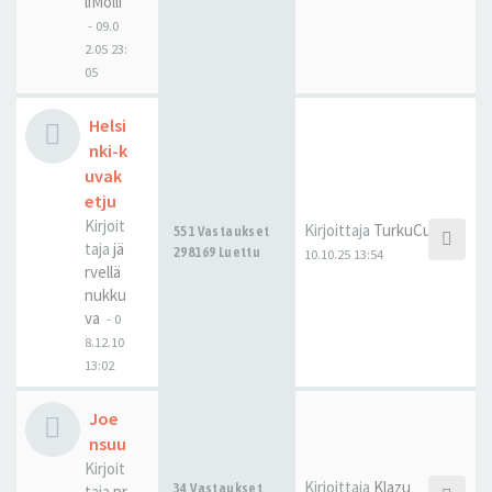
liMolli
-
09.0
2.05 23:
05
Helsi
nki-k
uvak
etju
Kirjoit
Kirjoittaja
TurkuCubed
551 Vastaukset
taja
jä
298169 Luettu
10.10.25 13:54
rvellä
nukku
va
-
0
8.12.10
13:02
Joe
nsuu
Kirjoit
Kirjoittaja
Klazu
34 Vastaukset
taja
pr