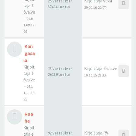
Kirjoittaja
veka
25 Vastaukset
taja
1
37414 Luettu
29.02.16 22:07
6valve
-
25.0
1.09 19:
09
Kan
gasa
la
Kirjoit
Kirjoittaja
16valve
13 Vastaukset
taja
1
26130 Luettu
10.10.15 23:33
6valve
-
06.1
1.11 15:
25
Raa
he
Kirjoit
Kirjoittaja
RV
92 Vastaukset
taja
e