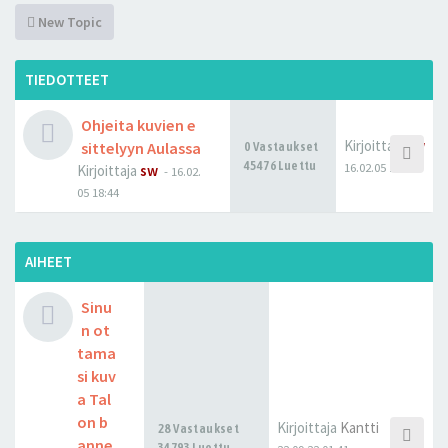
New Topic
TIEDOTTEET
Ohjeita kuvien e
Kirjoittaja
sw
sittelyyn Aulassa
0 Vastaukset
45476 Luettu
16.02.05 18:44
Kirjoittaja
sw
-
16.02.
05 18:44
AIHEET
Sinu
n ot
tama
si kuv
a Tal
on b
Kirjoittaja
Kantti
28 Vastaukset
anne
34793 Luettu