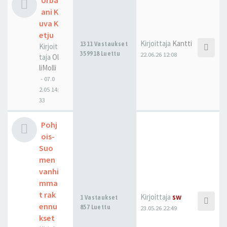
Urba
ani K
uva K
etju
Kirjoittaja
Kantti
1311 Vastaukset
Kirjoit
359918 Luettu
22.06.26 12:08
taja
Ol
liMolli
-
07.0
2.05 14:
33
Pohj
ois-
Suo
men
vanhi
mma
t rak
Kirjoittaja
sw
1 Vastaukset
ennu
857 Luettu
23.05.26 22:49
kset