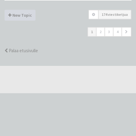
174 viestiketjua
New Topic
1
2
3
4
Palaa etusivulle