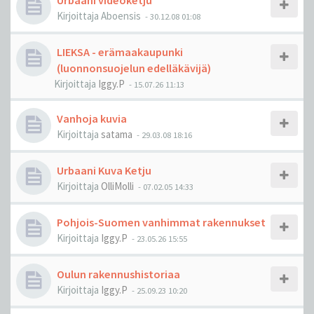
Urbaani videoketju
Kirjoittaja
Aboensis
-
30.12.08 01:08
LIEKSA - erämaakaupunki
(luonnonsuojelun edelläkävijä)
Kirjoittaja
Iggy.P
-
15.07.26 11:13
Vanhoja kuvia
Kirjoittaja
satama
-
29.03.08 18:16
Urbaani Kuva Ketju
Kirjoittaja
OlliMolli
-
07.02.05 14:33
Pohjois-Suomen vanhimmat rakennukset
Kirjoittaja
Iggy.P
-
23.05.26 15:55
Oulun rakennushistoriaa
Kirjoittaja
Iggy.P
-
25.09.23 10:20