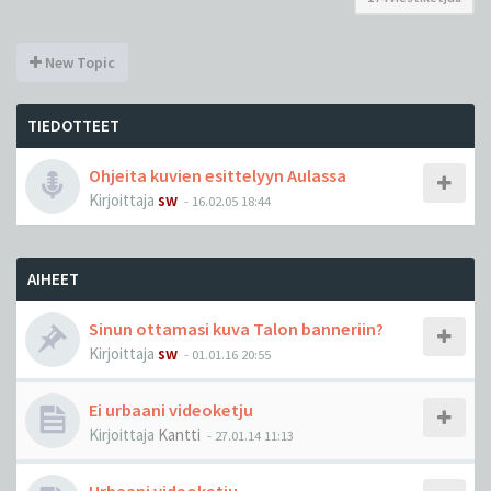
New Topic
TIEDOTTEET
Ohjeita kuvien esittelyyn Aulassa
Kirjoittaja
sw
-
16.02.05 18:44
AIHEET
Sinun ottamasi kuva Talon banneriin?
Kirjoittaja
sw
-
01.01.16 20:55
Ei urbaani videoketju
Kirjoittaja
Kantti
-
27.01.14 11:13