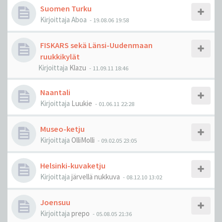
Suomen Turku
Kirjoittaja
Aboa
-
19.08.06 19:58
FISKARS sekä Länsi-Uudenmaan
ruukkikylät
Kirjoittaja
Klazu
-
11.09.11 18:46
Naantali
Kirjoittaja
Luukie
-
01.06.11 22:28
Museo-ketju
Kirjoittaja
OlliMolli
-
09.02.05 23:05
Helsinki-kuvaketju
Kirjoittaja
järvellä nukkuva
-
08.12.10 13:02
Joensuu
Kirjoittaja
prepo
-
05.08.05 21:36