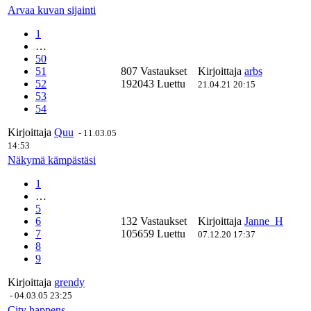
Arvaa kuvan sijainti
1
…
50
51
807 Vastaukset
Kirjoittaja
arbs
52
192043 Luettu
21.04.21 20:15
53
54
Kirjoittaja
Quu
-
11.03.05
14:53
Näkymä kämpästäsi
1
…
5
6
132 Vastaukset
Kirjoittaja
Janne_H
7
105659 Luettu
07.12.20 17:37
8
9
Kirjoittaja
grendy
-
04.03.05 23:25
City happens