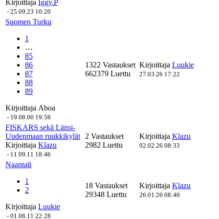
Kirjoittaja
Iggy.P
-
25.09.23 10:20
Suomen Turku
1
…
85
86
1322 Vastaukset
Kirjoittaja
Luukie
87
662379 Luettu
27.03.26 17:22
88
89
Kirjoittaja
Aboa
-
19.08.06 19:58
FISKARS sekä Länsi-
Uudenmaan ruukkikylät
2 Vastaukset
Kirjoittaja
Klazu
Kirjoittaja
Klazu
2982 Luettu
02.02.26 08:33
-
11.09.11 18:46
Naantali
1
18 Vastaukset
Kirjoittaja
Klazu
2
29348 Luettu
26.01.26 08:40
Kirjoittaja
Luukie
-
01.06.11 22:28