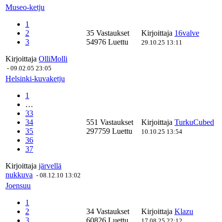
Museo-ketju
1
2
35 Vastaukset
Kirjoittaja
16valve
3
54976 Luettu
29.10.25 13:11
Kirjoittaja
OlliMolli
-
09.02.05 23:05
Helsinki-kuvaketju
1
…
33
34
551 Vastaukset
Kirjoittaja
TurkuCubed
35
297759 Luettu
10.10.25 13:54
36
37
Kirjoittaja
järvellä
nukkuva
-
08.12.10 13:02
Joensuu
1
2
34 Vastaukset
Kirjoittaja
Klazu
3
60826 Luettu
17.08.25 22:12