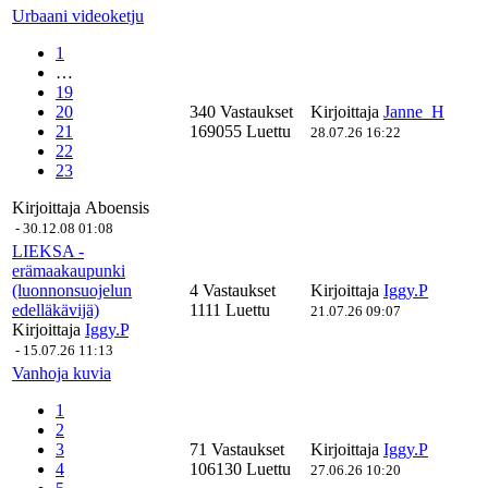
Urbaani videoketju
1
…
19
20
340 Vastaukset
Kirjoittaja
Janne_H
21
169055 Luettu
28.07.26 16:22
22
23
Kirjoittaja
Aboensis
-
30.12.08 01:08
LIEKSA -
erämaakaupunki
(luonnonsuojelun
4 Vastaukset
Kirjoittaja
Iggy.P
edelläkävijä)
1111 Luettu
21.07.26 09:07
Kirjoittaja
Iggy.P
-
15.07.26 11:13
Vanhoja kuvia
1
2
3
71 Vastaukset
Kirjoittaja
Iggy.P
4
106130 Luettu
27.06.26 10:20