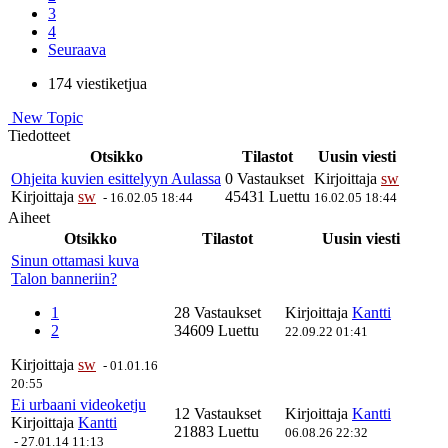
3
4
Seuraava
174 viestiketjua
New Topic
Tiedotteet
Otsikko
Tilastot
Uusin viesti
Ohjeita kuvien esittelyyn Aulassa
0 Vastaukset
Kirjoittaja
sw
Kirjoittaja
sw
45431 Luettu
-
16.02.05 18:44
16.02.05 18:44
Aiheet
Otsikko
Tilastot
Uusin viesti
Sinun ottamasi kuva
Talon banneriin?
1
28 Vastaukset
Kirjoittaja
Kantti
2
34609 Luettu
22.09.22 01:41
Kirjoittaja
sw
-
01.01.16
20:55
Ei urbaani videoketju
12 Vastaukset
Kirjoittaja
Kantti
Kirjoittaja
Kantti
21883 Luettu
06.08.26 22:32
-
27.01.14 11:13