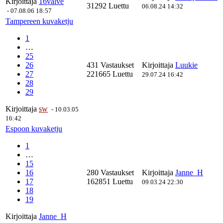
Kirjoittaja
16valve
31292 Luettu
06.08.24 14:32
-
07.08.06 18:57
Tampereen kuvaketju
1
…
25
26
431 Vastaukset
Kirjoittaja
Luukie
27
221665 Luettu
29.07.24 16:42
28
29
Kirjoittaja
sw
-
10.03.05
16:42
Espoon kuvaketju
1
…
15
16
280 Vastaukset
Kirjoittaja
Janne_H
17
162851 Luettu
09.03.24 22:30
18
19
Kirjoittaja
Janne_H