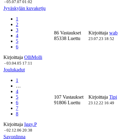
-
05.07.07 01:02
Jyväskylän kuvaketju
1
2
3
86 Vastaukset
Kirjoittaja
wab
4
85338 Luettu
23.07.23 18:52
5
6
Kirjoittaja
OlliMolli
-
03.04.05 17:11
Joulukadut
1
…
4
5
107 Vastaukset
Kirjoittaja
Tipi
6
91806 Luettu
23.12.22 16:49
7
8
Kirjoittaja
Iggy.P
-
02.12.06 20:38
Savonlinna