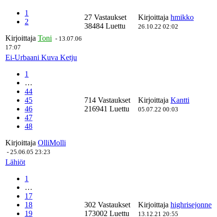
1
27 Vastaukset
Kirjoittaja
hmikko
2
38484 Luettu
26.10.22 02:02
Kirjoittaja
Toni
-
13.07.06
17:07
Ei-Urbaani Kuva Ketju
1
…
44
45
714 Vastaukset
Kirjoittaja
Kantti
46
216941 Luettu
05.07.22 00:03
47
48
Kirjoittaja
OlliMolli
-
25.06.05 23:23
Lähiöt
1
…
17
18
302 Vastaukset
Kirjoittaja
highrisejonne
19
173002 Luettu
13.12.21 20:55