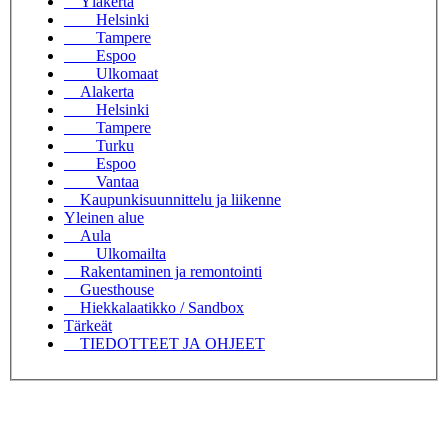
Yläkerta
Helsinki
Tampere
Espoo
Ulkomaat
Alakerta
Helsinki
Tampere
Turku
Espoo
Vantaa
Kaupunkisuunnittelu ja liikenne
Yleinen alue
Aula
Ulkomailta
Rakentaminen ja remontointi
Guesthouse
Hiekkalaatikko / Sandbox
Tärkeät
TIEDOTTEET JA OHJEET