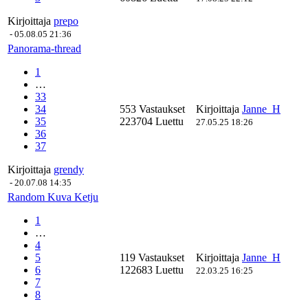
Kirjoittaja
prepo
-
05.08.05 21:36
Panorama-thread
1
…
33
34
553 Vastaukset
Kirjoittaja
Janne_H
35
223704 Luettu
27.05.25 18:26
36
37
Kirjoittaja
grendy
-
20.07.08 14:35
Random Kuva Ketju
1
…
4
5
119 Vastaukset
Kirjoittaja
Janne_H
6
122683 Luettu
22.03.25 16:25
7
8