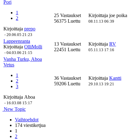
Pori
1
25 Vastaukset
Kirjoittaja
joe poika
2
56375 Luettu
08.11.13 06:39
Kirjoittaja
prepo
-
20.06.05 21:23
Lappeenranta
13 Vastaukset
Kirjoittaja
RV
Kirjoittaja
OlliMolli
22451 Luettu
05.11.13 17:16
-
04.03.06 21:15
Vanha Turku, Aboa
Vetus
1
36 Vastaukset
Kirjoittaja
Kantti
2
59206 Luettu
29.10.13 19:21
3
Kirjoittaja
Aboa
-
16.03.08 15:17
New Topic
Vaihtoehdot
174 viestiketjua
1
2