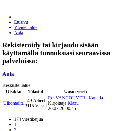
Etusivu
Yleinen alue
Aula
Rekisteröidy tai kirjaudu sisään
käyttämällä tunnuksiasi seuraavissa
palveluissa:
Aula
Keskustelualue
Otsikko
Tilastot
Uusin viesti
Re: VANCOUVER | Kanada
149 Aiheet
Ulkomailta
Kirjoittaja
Klazu
3115 Viestit
26.07.26 00:45
174 viestiketjua
1
2