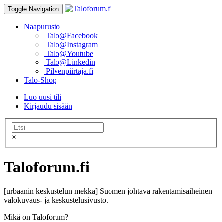
Toggle Navigation
Naapurusto
Talo@Facebook
Talo@Instagram
Talo@Youtube
Talo@Linkedin
Pilvenpiirtaja.fi
Talo-Shop
Luo uusi tili
Kirjaudu sisään
×
Taloforum.fi
[urbaanin keskustelun mekka] Suomen johtava rakentamisaiheinen
valokuvaus- ja keskustelusivusto.
Mikä on Taloforum?