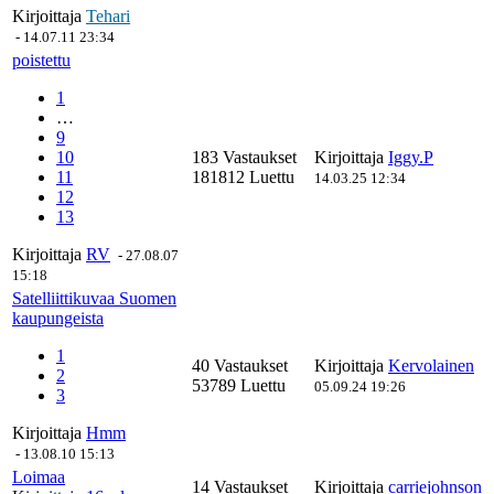
Kirjoittaja
Tehari
-
14.07.11 23:34
poistettu
1
…
9
10
183 Vastaukset
Kirjoittaja
Iggy.P
11
181812 Luettu
14.03.25 12:34
12
13
Kirjoittaja
RV
-
27.08.07
15:18
Satelliittikuvaa Suomen
kaupungeista
1
40 Vastaukset
Kirjoittaja
Kervolainen
2
53789 Luettu
05.09.24 19:26
3
Kirjoittaja
Hmm
-
13.08.10 15:13
Loimaa
14 Vastaukset
Kirjoittaja
carriejohnson