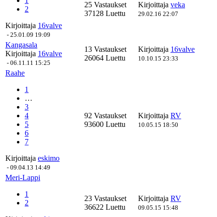
1
25 Vastaukset
Kirjoittaja
veka
2
37128 Luettu
29.02.16 22:07
Kirjoittaja
16valve
-
25.01.09 19:09
Kangasala
13 Vastaukset
Kirjoittaja
16valve
Kirjoittaja
16valve
26064 Luettu
10.10.15 23:33
-
06.11.11 15:25
Raahe
1
…
3
4
92 Vastaukset
Kirjoittaja
RV
5
93600 Luettu
10.05.15 18:50
6
7
Kirjoittaja
eskimo
-
09.04.13 14:49
Meri-Lappi
1
23 Vastaukset
Kirjoittaja
RV
2
36622 Luettu
09.05.15 15:48