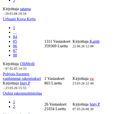
5
Kirjoittaja
satama
-
29.03.08 18:16
Urbaani Kuva Ketju
1
…
84
85
1311 Vastaukset
Kirjoittaja
Kantti
86
359369 Luettu
22.06.26 12:08
87
88
Kirjoittaja
OlliMolli
-
07.02.05 14:33
Pohjois-Suomen
vanhimmat rakennukset
1 Vastaukset
Kirjoittaja
sw
Kirjoittaja
Iggy.P
803 Luettu
23.05.26 22:49
-
23.05.26 15:55
Oulun rakennushistoriaa
1
26 Vastaukset
Kirjoittaja
Iggy.P
2
21034 Luettu
07.05.26 08:30