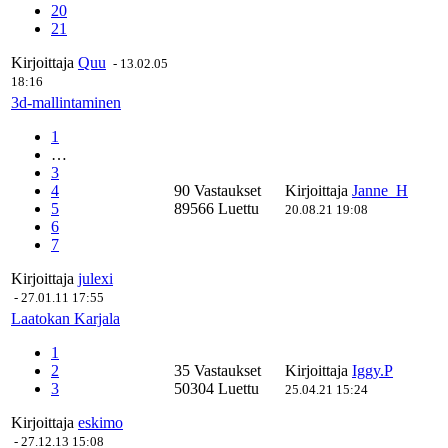
20
21
Kirjoittaja
Quu
-
13.02.05
18:16
3d-mallintaminen
1
…
3
4
90 Vastaukset
Kirjoittaja
Janne_H
5
89566 Luettu
20.08.21 19:08
6
7
Kirjoittaja
julexi
-
27.01.11 17:55
Laatokan Karjala
1
2
35 Vastaukset
Kirjoittaja
Iggy.P
3
50304 Luettu
25.04.21 15:24
Kirjoittaja
eskimo
-
27.12.13 15:08