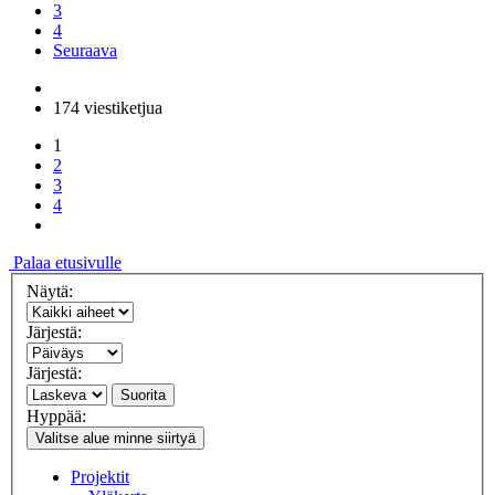
3
4
Seuraava
174 viestiketjua
1
2
3
4
Palaa etusivulle
Näytä:
Järjestä:
Järjestä:
Suorita
Hyppää:
Valitse alue minne siirtyä
Projektit