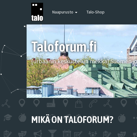
Naapurusto
Talo-Shop
Taloforum.fi
[urbaanin keskustelun mekka] Suomen joh
MIKÄ ON TALOFORUM?