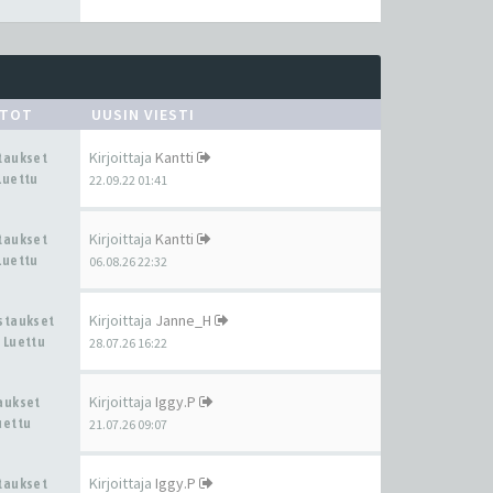
STOT
UUSIN VIESTI
Kirjoittaja
Kantti
staukset
Luettu
22.09.22 01:41
Kirjoittaja
Kantti
staukset
Luettu
06.08.26 22:32
Kirjoittaja
Janne_H
astaukset
 Luettu
28.07.26 16:22
Kirjoittaja
Iggy.P
taukset
uettu
21.07.26 09:07
Kirjoittaja
Iggy.P
staukset