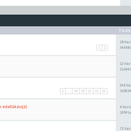
TILA
28 Va
34488 
1
2
12 Va
21604 
340 V
168534
1
…
19
20
21
22
23
 edelläkävijä)
4 Vas
1090 L
71 Va