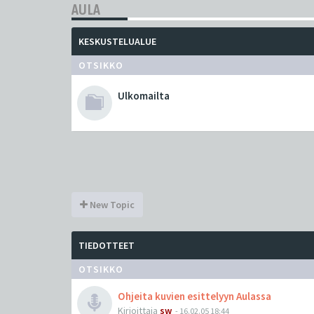
AULA
KESKUSTELUALUE
OTSIKKO
Ulkomailta
New Topic
TIEDOTTEET
OTSIKKO
Ohjeita kuvien esittelyyn Aulassa
Kirjoittaja
sw
-
16.02.05 18:44