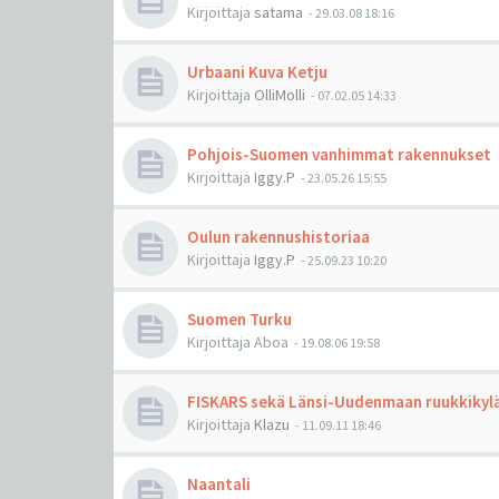
Kirjoittaja
satama
-
29.03.08 18:16
Urbaani Kuva Ketju
Kirjoittaja
OlliMolli
-
07.02.05 14:33
Pohjois-Suomen vanhimmat rakennukset
Kirjoittaja
Iggy.P
-
23.05.26 15:55
Oulun rakennushistoriaa
Kirjoittaja
Iggy.P
-
25.09.23 10:20
Suomen Turku
Kirjoittaja
Aboa
-
19.08.06 19:58
FISKARS sekä Länsi-Uudenmaan ruukkikyl
Kirjoittaja
Klazu
-
11.09.11 18:46
Naantali