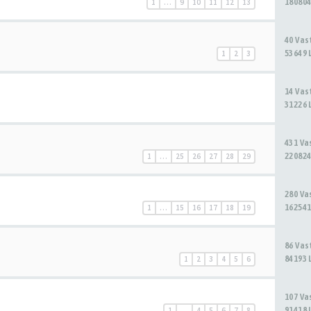
180804
1
…
9
10
11
12
13
40 Va
53649 
1
2
3
14 Va
31226 
431 V
220824
1
…
25
26
27
28
29
280 V
162541
1
…
15
16
17
18
19
86 Va
84193 
1
2
3
4
5
6
107 V
91418 
1
…
4
5
6
7
8