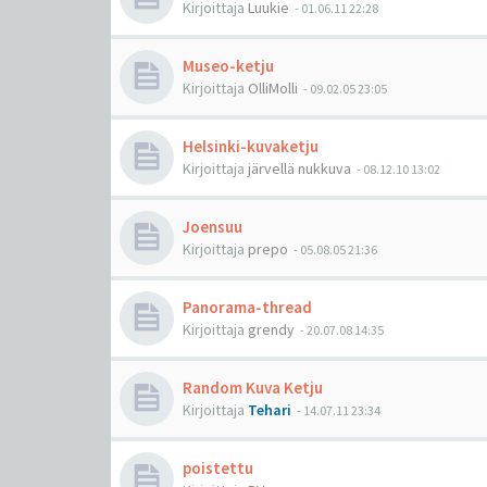
Kirjoittaja
Luukie
-
01.06.11 22:28
Museo-ketju
Kirjoittaja
OlliMolli
-
09.02.05 23:05
Helsinki-kuvaketju
Kirjoittaja
järvellä nukkuva
-
08.12.10 13:02
Joensuu
Kirjoittaja
prepo
-
05.08.05 21:36
Panorama-thread
Kirjoittaja
grendy
-
20.07.08 14:35
Random Kuva Ketju
Kirjoittaja
Tehari
-
14.07.11 23:34
poistettu