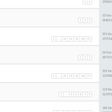
29244 
1
2
35 Va
54829 
1
2
3
551 V
297336
1
…
33
34
35
36
37
34 Va
60715 
1
2
3
553 V
222982
1
…
33
34
35
36
37
119 V
121931
1
…
4
5
6
7
8
183 V