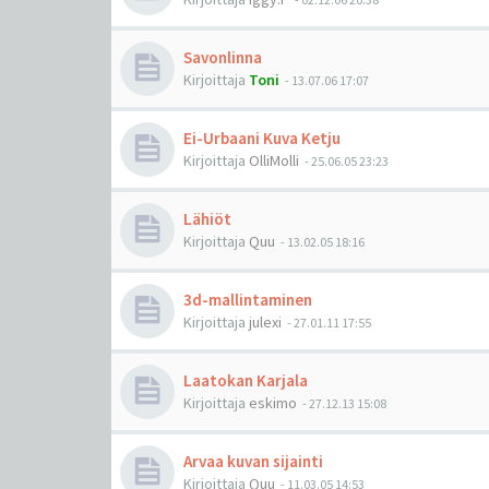
Savonlinna
Kirjoittaja
Toni
-
13.07.06 17:07
Ei-Urbaani Kuva Ketju
Kirjoittaja
OlliMolli
-
25.06.05 23:23
Lähiöt
Kirjoittaja
Quu
-
13.02.05 18:16
3d-mallintaminen
Kirjoittaja
julexi
-
27.01.11 17:55
Laatokan Karjala
Kirjoittaja
eskimo
-
27.12.13 15:08
Arvaa kuvan sijainti
Kirjoittaja
Quu
-
11.03.05 14:53