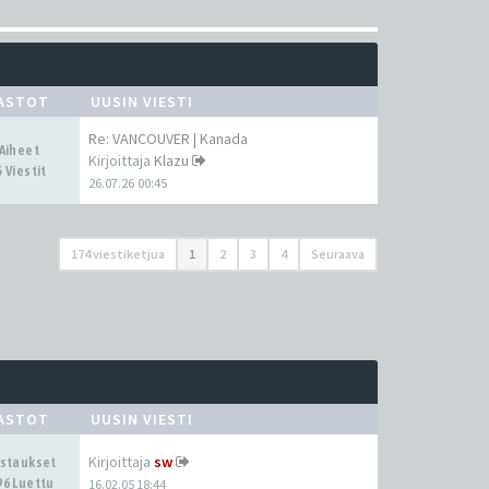
ASTOT
UUSIN VIESTI
Re: VANCOUVER | Kanada
 Aiheet
Kirjoittaja
Klazu
 Viestit
26.07.26 00:45
174 viestiketjua
1
2
3
4
Seuraava
ASTOT
UUSIN VIESTI
Kirjoittaja
sw
astaukset
96 Luettu
16.02.05 18:44