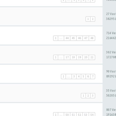
27 Va
38295 
1
2
714 V
216442
1
…
44
45
46
47
48
302 V
172708
1
…
17
18
19
20
21
90 Va
89292 
1
…
3
4
5
6
7
35 Va
50205 
1
2
3
807 V
191638
1
…
50
51
52
53
54