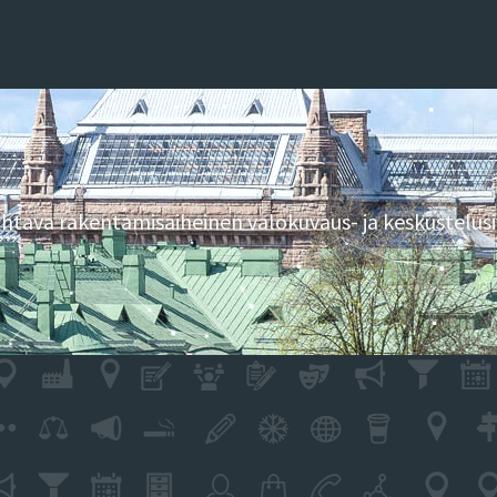
tava rakentamisaiheinen valokuvaus- ja keskustelusi