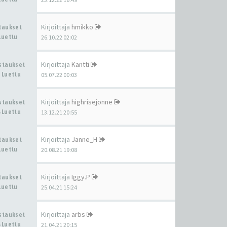
Kirjoittaja
hmikko
staukset
Luettu
26.10.22 02:02
Kirjoittaja
Kantti
astaukset
 Luettu
05.07.22 00:03
Kirjoittaja
highrisejonne
astaukset
 Luettu
13.12.21 20:55
Kirjoittaja
Janne_H
staukset
Luettu
20.08.21 19:08
Kirjoittaja
Iggy.P
staukset
Luettu
25.04.21 15:24
Kirjoittaja
arbs
astaukset
 Luettu
21.04.21 20:15