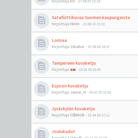
Kirjoittaja
RV
-
27.08.07 15:18
Satelliittikuvaa Suomen kaupungeista
Kirjoittaja
Hmm
-
13.08.10 15:13
Loimaa
Kirjoittaja
16valve
-
07.08.06 18:57
Tampereen kuvaketju
Kirjoittaja
sw
-
10.03.05 16:42
Espoon kuvaketju
Kirjoittaja
Janne_H
-
05.07.07 01:02
Jyväskylän kuvaketju
Kirjoittaja
OlliMolli
-
03.04.05 17:11
Joulukadut
Kirjoittaja
Iggy.P
-
02.12.06 20:38