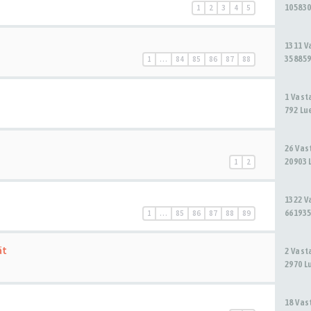
105830
1
2
3
4
5
1311 
358859
1
…
84
85
86
87
88
1 Vas
792 Lu
26 Va
20903 
1
2
1322 
661935
1
…
85
86
87
88
89
ät
2 Vas
2970 L
18 Va