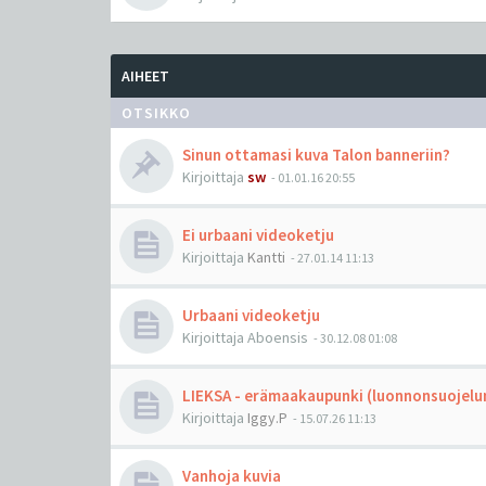
AIHEET
OTSIKKO
Sinun ottamasi kuva Talon banneriin?
Kirjoittaja
sw
-
01.01.16 20:55
Ei urbaani videoketju
Kirjoittaja
Kantti
-
27.01.14 11:13
Urbaani videoketju
Kirjoittaja
Aboensis
-
30.12.08 01:08
LIEKSA - erämaakaupunki (luonnonsuojelun
Kirjoittaja
Iggy.P
-
15.07.26 11:13
Vanhoja kuvia