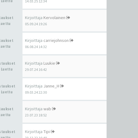
 Luettu
14.03.25 12:34
Kirjoittaja
Kervolainen
staukset
Luettu
05.09.24 19:26
Kirjoittaja
carriejohnson
staukset
Luettu
06.08.24 14:32
Kirjoittaja
Luukie
astaukset
 Luettu
29.07.24 16:42
Kirjoittaja
Janne_H
astaukset
 Luettu
09.03.24 22:30
Kirjoittaja
wab
staukset
Luettu
23.07.23 18:52
Kirjoittaja
Tipi
astaukset
Luettu
23.12.22 16:49