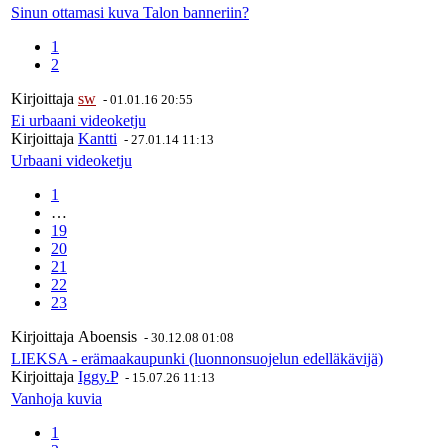
Sinun ottamasi kuva Talon banneriin?
1
2
Kirjoittaja
sw
-
01.01.16 20:55
Ei urbaani videoketju
Kirjoittaja
Kantti
-
27.01.14 11:13
Urbaani videoketju
1
…
19
20
21
22
23
Kirjoittaja
Aboensis
-
30.12.08 01:08
LIEKSA - erämaakaupunki (luonnonsuojelun edelläkävijä)
Kirjoittaja
Iggy.P
-
15.07.26 11:13
Vanhoja kuvia
1