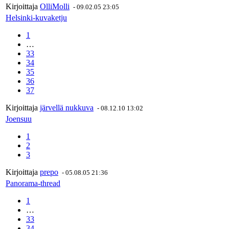
Kirjoittaja
OlliMolli
-
09.02.05 23:05
Helsinki-kuvaketju
1
…
33
34
35
36
37
Kirjoittaja
järvellä nukkuva
-
08.12.10 13:02
Joensuu
1
2
3
Kirjoittaja
prepo
-
05.08.05 21:36
Panorama-thread
1
…
33
34