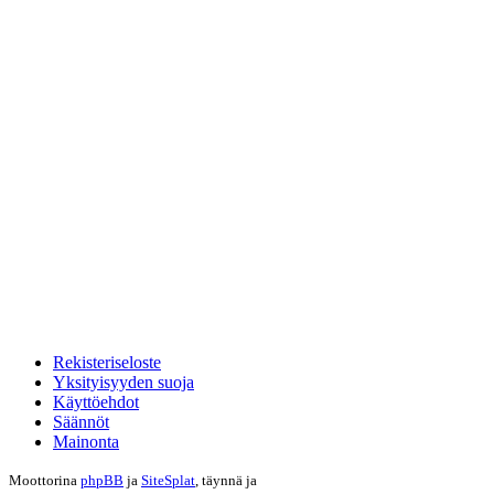
Rekisteriseloste
Yksityisyyden suoja
Käyttöehdot
Säännöt
Mainonta
Moottorina
phpBB
ja
SiteSplat
, täynnä
ja