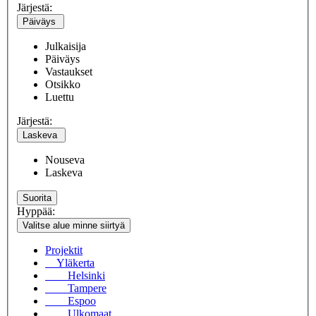
Järjestä:
Päiväys
Julkaisija
Päiväys
Vastaukset
Otsikko
Luettu
Järjestä:
Laskeva
Nouseva
Laskeva
Suorita
Hyppää:
Valitse alue minne siirtyä
Projektit
Yläkerta
Helsinki
Tampere
Espoo
Ulkomaat