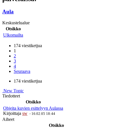
Aula
Keskustelualue
Otsikko
Ulkomailta
174 viestiketjua
1
2
3
4
Seuraava
174 viestiketjua
New Topic
Tiedotteet
Otsikko
Ohjeita kuvien esittelyyn Aulassa
Kirjoittaja
sw
-
16.02.05 18:44
Aiheet
Otsikko