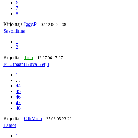
6
7
8
Kirjoittaja
Iggy.P
-
02.12.06 20:38
Savonlinna
1
2
Kirjoittaja
Toni
-
13.07.06 17:07
Ei-Urbaani Kuva Ketju
1
…
44
45
46
47
48
Kirjoittaja
OlliMolli
-
25.06.05 23:23
Lähiöt
1