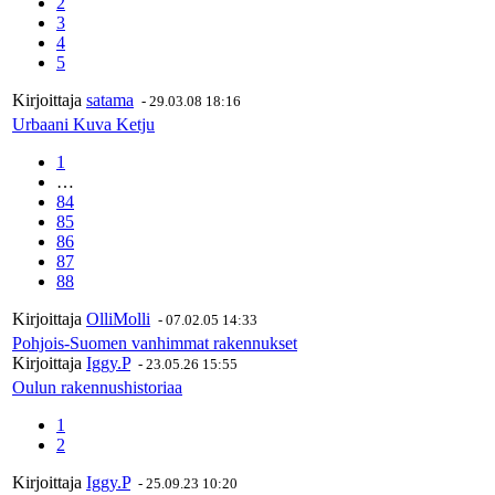
2
3
4
5
Kirjoittaja
satama
-
29.03.08 18:16
Urbaani Kuva Ketju
1
…
84
85
86
87
88
Kirjoittaja
OlliMolli
-
07.02.05 14:33
Pohjois-Suomen vanhimmat rakennukset
Kirjoittaja
Iggy.P
-
23.05.26 15:55
Oulun rakennushistoriaa
1
2
Kirjoittaja
Iggy.P
-
25.09.23 10:20