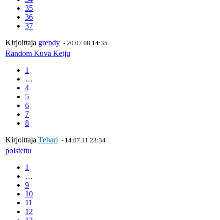
35
36
37
Kirjoittaja
grendy
-
20.07.08 14:35
Random Kuva Ketju
1
…
4
5
6
7
8
Kirjoittaja
Tehari
-
14.07.11 23:34
poistettu
1
…
9
10
11
12