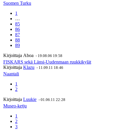
Suomen Turku
1
…
85
86
87
88
89
Kirjoittaja
Aboa
-
19.08.06 19:58
FISKARS sekä Länsi-Uudenmaan ruukkikylät
Kirjoittaja
Klazu
-
11.09.11 18:46
Naantali
1
2
Kirjoittaja
Luukie
-
01.06.11 22:28
Museo-ketju
1
2
3