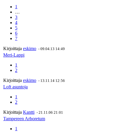
1
…
3
4
5
6
7
Kirjoittaja
eskimo
-
09.04.13 14:49
Meri-Lappi
1
2
Kirjoittaja
eskimo
-
13.11.14 12:56
Loft asuntoja
1
2
Kirjoittaja
Kantti
-
21.11.06 21:01
Tampereen Arboretum
1