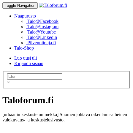
Toggle Navigation
Naapurusto
Talo@Facebook
Talo@Instagram
Talo@Youtube
Talo@Linkedin
Pilvenpiirtaja.fi
Talo-Shop
Luo uusi tili
Kirjaudu sisään
×
Taloforum.fi
[urbaanin keskustelun mekka] Suomen johtava rakentamisaiheinen
valokuvaus- ja keskustelusivusto.