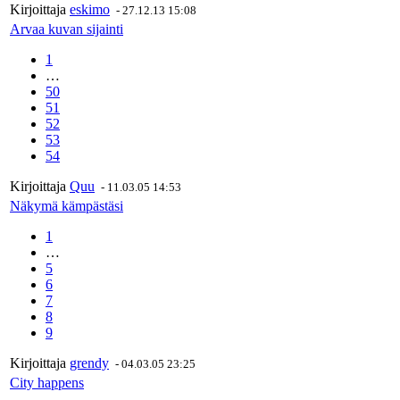
Kirjoittaja
eskimo
-
27.12.13 15:08
Arvaa kuvan sijainti
1
…
50
51
52
53
54
Kirjoittaja
Quu
-
11.03.05 14:53
Näkymä kämpästäsi
1
…
5
6
7
8
9
Kirjoittaja
grendy
-
04.03.05 23:25
City happens