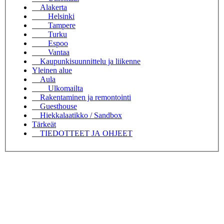
Alakerta
Helsinki
Tampere
Turku
Espoo
Vantaa
Kaupunkisuunnittelu ja liikenne
Yleinen alue
Aula
Ulkomailta
Rakentaminen ja remontointi
Guesthouse
Hiekkalaatikko / Sandbox
Tärkeät
TIEDOTTEET JA OHJEET