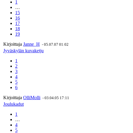
1
…
15
16
17
18
19
Kirjoittaja
Janne_H
-
05.07.07 01:02
Jyväskylän kuvaketju
1
2
3
4
5
6
Kirjoittaja
OlliMolli
-
03.04.05 17:11
Joulukadut
1
…
4
5