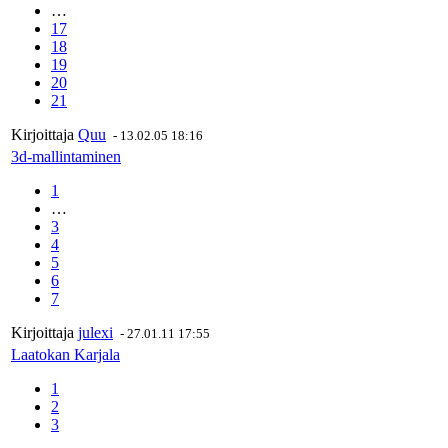
…
17
18
19
20
21
Kirjoittaja
Quu
-
13.02.05 18:16
3d-mallintaminen
1
…
3
4
5
6
7
Kirjoittaja
julexi
-
27.01.11 17:55
Laatokan Karjala
1
2
3