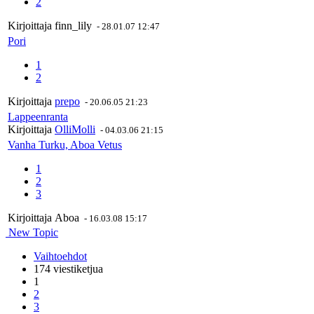
2
Kirjoittaja
finn_lily
-
28.01.07 12:47
Pori
1
2
Kirjoittaja
prepo
-
20.06.05 21:23
Lappeenranta
Kirjoittaja
OlliMolli
-
04.03.06 21:15
Vanha Turku, Aboa Vetus
1
2
3
Kirjoittaja
Aboa
-
16.03.08 15:17
New Topic
Vaihtoehdot
174 viestiketjua
1
2
3