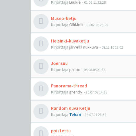
Kirjoittaja
Luukie
-
01.06.11 22:28
Museo-ketju
Kirjoittaja
OlliMolli
-
09.02.05 23:05
Helsinki-kuvaketju
Kirjoittaja
järvellä nukkuva
-
08.12.10 13:02
Joensuu
Kirjoittaja
prepo
-
05.08.05 21:36
Panorama-thread
Kirjoittaja
grendy
-
20.07.08 14:35
Random Kuva Ketju
Kirjoittaja
Tehari
-
14.07.11 23:34
poistettu