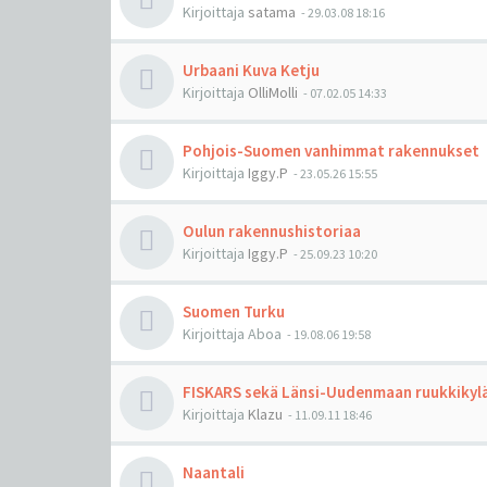
Kirjoittaja
satama
-
29.03.08 18:16
Urbaani Kuva Ketju
Kirjoittaja
OlliMolli
-
07.02.05 14:33
Pohjois-Suomen vanhimmat rakennukset
Kirjoittaja
Iggy.P
-
23.05.26 15:55
Oulun rakennushistoriaa
Kirjoittaja
Iggy.P
-
25.09.23 10:20
Suomen Turku
Kirjoittaja
Aboa
-
19.08.06 19:58
FISKARS sekä Länsi-Uudenmaan ruukkikyl
Kirjoittaja
Klazu
-
11.09.11 18:46
Naantali