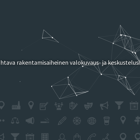
tava rakentamisaiheinen valokuvaus- ja keskustelusi