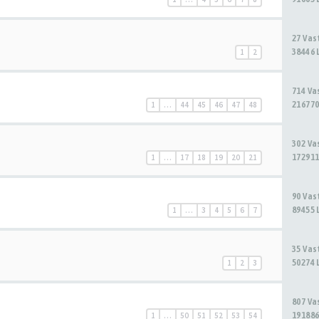
27 Va
38446 
1
2
714 V
216770
1
…
44
45
46
47
48
302 V
172911
1
…
17
18
19
20
21
90 Va
89455 
1
…
3
4
5
6
7
35 Va
50274 
1
2
3
807 V
191886
1
…
50
51
52
53
54