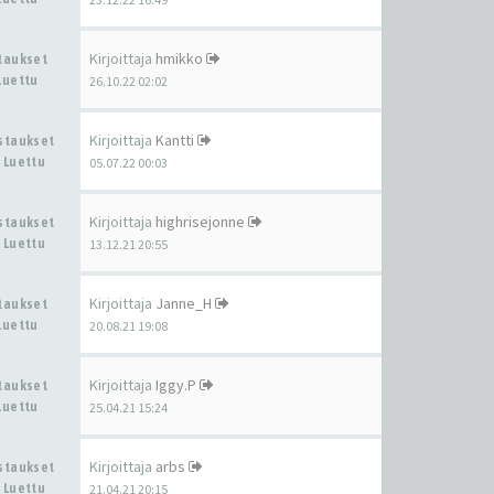
Kirjoittaja
hmikko
staukset
Luettu
26.10.22 02:02
Kirjoittaja
Kantti
astaukset
 Luettu
05.07.22 00:03
Kirjoittaja
highrisejonne
astaukset
 Luettu
13.12.21 20:55
Kirjoittaja
Janne_H
staukset
Luettu
20.08.21 19:08
Kirjoittaja
Iggy.P
staukset
Luettu
25.04.21 15:24
Kirjoittaja
arbs
astaukset
 Luettu
21.04.21 20:15