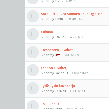
Kirjoittaja
RV
-
27.08.07 15:18
Satelliittikuvaa Suomen kaupungeista
Kirjoittaja
Hmm
-
13.08.10 15:13
Loimaa
Kirjoittaja
16valve
-
07.08.06 18:57
Tampereen kuvaketju
Kirjoittaja
sw
-
10.03.05 16:42
Espoon kuvaketju
Kirjoittaja
Janne_H
-
05.07.07 01:02
Jyväskylän kuvaketju
Kirjoittaja
OlliMolli
-
03.04.05 17:11
Joulukadut
Kirjoittaja
Iggy.P
-
02.12.06 20:38