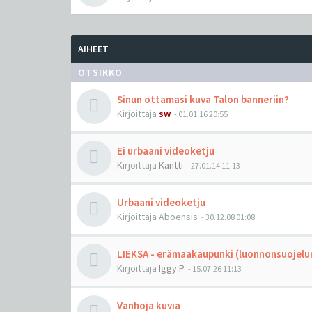
AIHEET
OTSIKKO
Sinun ottamasi kuva Talon banneriin?
Kirjoittaja
sw
-
01.01.16 20:55
Ei urbaani videoketju
Kirjoittaja
Kantti
-
27.01.14 11:13
Urbaani videoketju
Kirjoittaja
Aboensis
-
30.12.08 01:08
LIEKSA - erämaakaupunki (luonnonsuojelun
Kirjoittaja
Iggy.P
-
15.07.26 11:13
Vanhoja kuvia