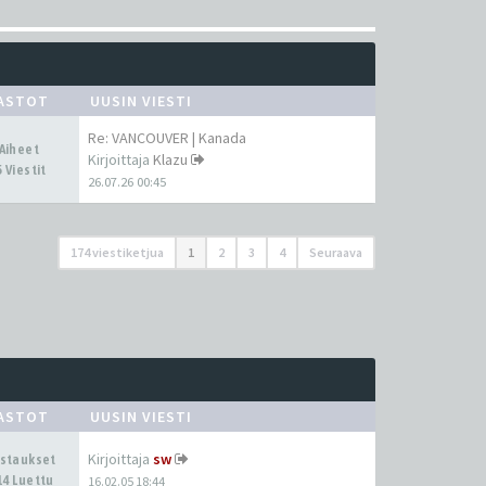
ASTOT
UUSIN VIESTI
Re: VANCOUVER | Kanada
 Aiheet
Kirjoittaja
Klazu
 Viestit
26.07.26 00:45
174 viestiketjua
1
2
3
4
Seuraava
ASTOT
UUSIN VIESTI
Kirjoittaja
sw
astaukset
14 Luettu
16.02.05 18:44