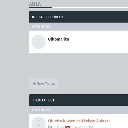
AULA
KESKUSTELUALUE
OTSIKKO
Ulkomailta
New Topic
TIEDOTTEET
OTSIKKO
Ohjeita kuvien esittelyyn Aulassa
Kirjoittaja
sw
-
16.02.05 18:44