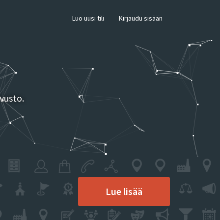
×
Luo uusi tili
Kirjaudu sisään
vusto.
Lue lisää