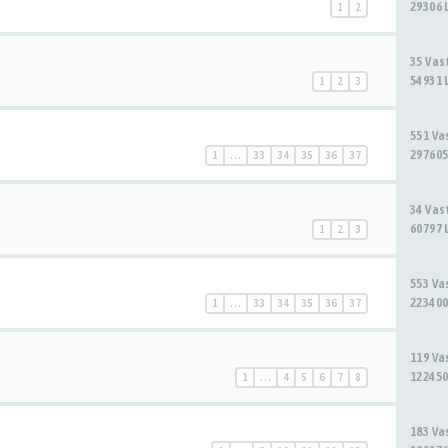
29306 
1
2
35 Va
54931 
1
2
3
551 V
297605
1
…
33
34
35
36
37
34 Va
60797 
1
2
3
553 V
223400
1
…
33
34
35
36
37
119 V
122450
1
…
4
5
6
7
8
183 V