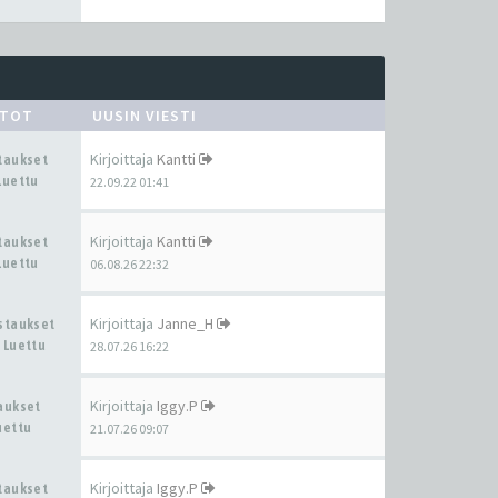
STOT
UUSIN VIESTI
Kirjoittaja
Kantti
staukset
Luettu
22.09.22 01:41
Kirjoittaja
Kantti
staukset
Luettu
06.08.26 22:32
Kirjoittaja
Janne_H
astaukset
 Luettu
28.07.26 16:22
Kirjoittaja
Iggy.P
taukset
uettu
21.07.26 09:07
Kirjoittaja
Iggy.P
staukset