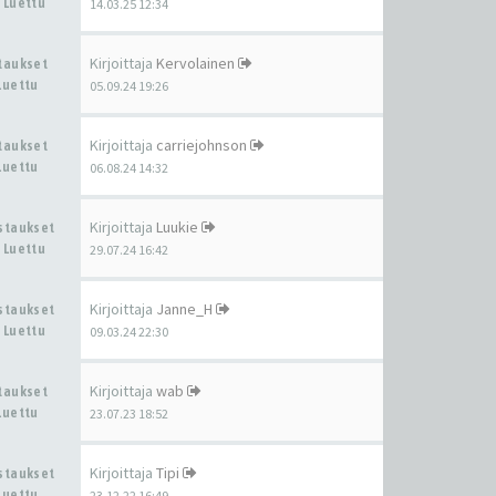
 Luettu
14.03.25 12:34
Kirjoittaja
Kervolainen
staukset
Luettu
05.09.24 19:26
Kirjoittaja
carriejohnson
staukset
Luettu
06.08.24 14:32
Kirjoittaja
Luukie
astaukset
 Luettu
29.07.24 16:42
Kirjoittaja
Janne_H
astaukset
 Luettu
09.03.24 22:30
Kirjoittaja
wab
staukset
Luettu
23.07.23 18:52
Kirjoittaja
Tipi
astaukset
Luettu
23.12.22 16:49