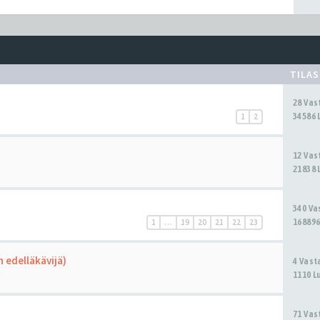
TILA
28 Va
34586 
1
2
12 Va
21838 
340 V
168896
1
…
19
20
21
22
23
 edelläkävijä)
4 Vas
1110 L
71 Va