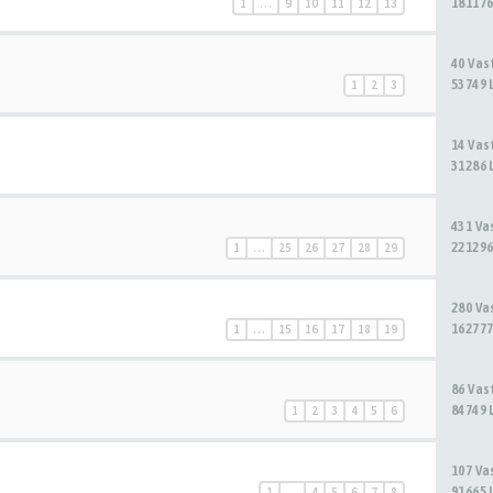
181176
1
…
9
10
11
12
13
40 Va
53749 
1
2
3
14 Va
31286 
431 V
221296
1
…
25
26
27
28
29
280 V
162777
1
…
15
16
17
18
19
86 Va
84749 
1
2
3
4
5
6
107 V
91665 
1
…
4
5
6
7
8