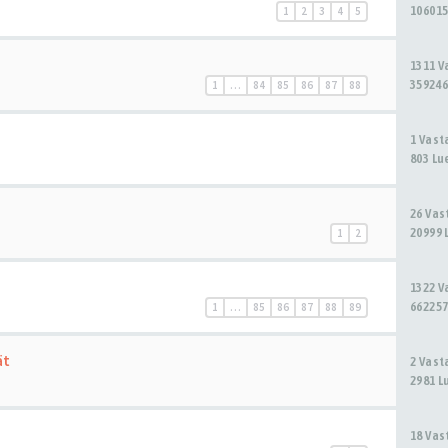
106015
1
2
3
4
5
1311 
359246
1
…
84
85
86
87
88
1 Vas
803 Lu
26 Va
20999 
1
2
1322 
662257
1
…
85
86
87
88
89
ät
2 Vas
2981 L
18 Va