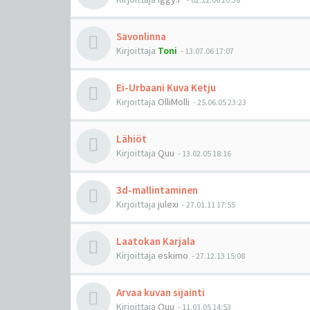
Savonlinna
Kirjoittaja
Toni
-
13.07.06 17:07
Ei-Urbaani Kuva Ketju
Kirjoittaja
OlliMolli
-
25.06.05 23:23
Lähiöt
Kirjoittaja
Quu
-
13.02.05 18:16
3d-mallintaminen
Kirjoittaja
julexi
-
27.01.11 17:55
Laatokan Karjala
Kirjoittaja
eskimo
-
27.12.13 15:08
Arvaa kuvan sijainti
Kirjoittaja
Quu
-
11.03.05 14:53