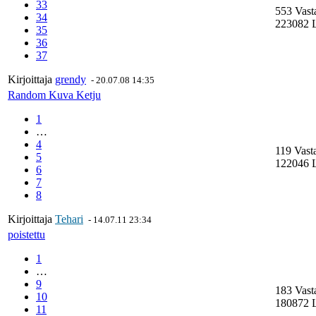
33
553 Vast
34
223082 L
35
36
37
Kirjoittaja
grendy
-
20.07.08 14:35
Random Kuva Ketju
1
…
4
119 Vast
5
122046 L
6
7
8
Kirjoittaja
Tehari
-
14.07.11 23:34
poistettu
1
…
9
183 Vast
10
180872 L
11