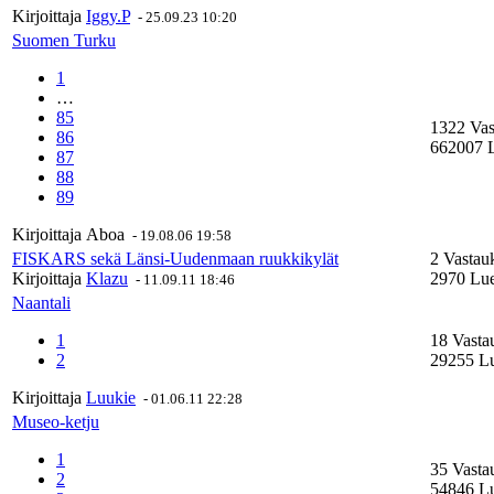
Kirjoittaja
Iggy.P
-
25.09.23 10:20
Suomen Turku
1
…
85
1322 Vas
86
662007 L
87
88
89
Kirjoittaja
Aboa
-
19.08.06 19:58
FISKARS sekä Länsi-Uudenmaan ruukkikylät
2 Vastau
Kirjoittaja
Klazu
2970 Lue
-
11.09.11 18:46
Naantali
1
18 Vasta
2
29255 Lu
Kirjoittaja
Luukie
-
01.06.11 22:28
Museo-ketju
1
35 Vasta
2
54846 Lu