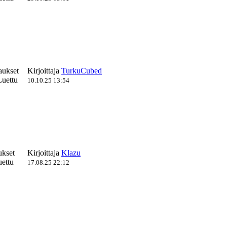
aukset
Kirjoittaja
TurkuCubed
uettu
10.10.25 13:54
ukset
Kirjoittaja
Klazu
ettu
17.08.25 22:12