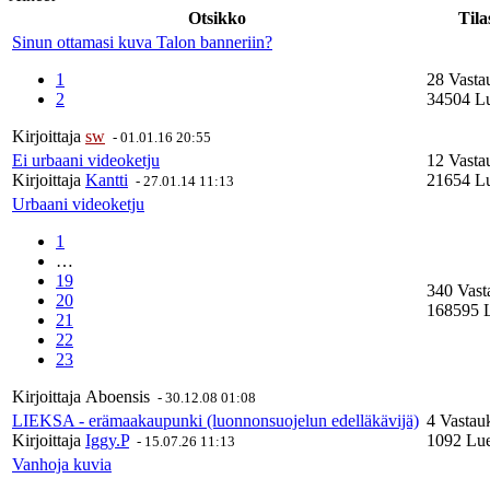
Otsikko
Tila
Sinun ottamasi kuva Talon banneriin?
1
28 Vasta
2
34504 Lu
Kirjoittaja
sw
-
01.01.16 20:55
Ei urbaani videoketju
12 Vasta
Kirjoittaja
Kantti
21654 Lu
-
27.01.14 11:13
Urbaani videoketju
1
…
19
340 Vast
20
168595 L
21
22
23
Kirjoittaja
Aboensis
-
30.12.08 01:08
LIEKSA - erämaakaupunki (luonnonsuojelun edelläkävijä)
4 Vastau
Kirjoittaja
Iggy.P
1092 Lue
-
15.07.26 11:13
Vanhoja kuvia