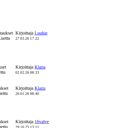
taukset
Kirjoittaja
Luukie
uettu
27.03.26 17:22
kset
Kirjoittaja
Klazu
ttu
02.02.26 08:33
ukset
Kirjoittaja
Klazu
ettu
26.01.26 08:40
ukset
Kirjoittaja
16valve
ettu
29.10.25 13:11