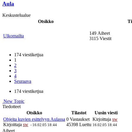
Aula
Keskustelualue
Otsikko
Ti
149 Aiheet
Ulkomailta
3115 Viestit
174 viestiketjua
1
2
3
4
Seuraava
174 viestiketjua
New Topic
Tiedotteet
Otsikko
Tilastot
Uusin viesti
Ohjeita kuvien esittelyyn Aulassa
0 Vastaukset
Kirjoittaja
sw
Kirjoittaja
sw
45398 Luettu
-
16.02.05 18:44
16.02.05 18:44
Aiheet