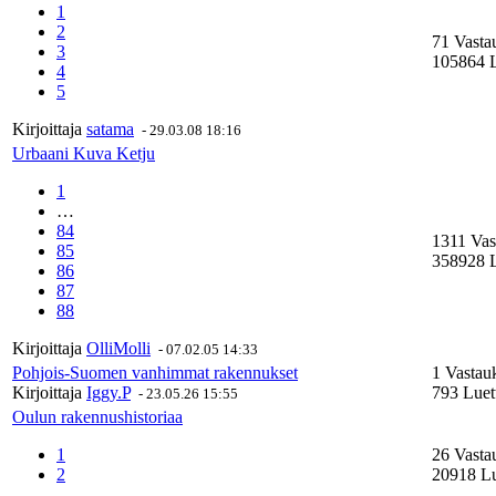
1
2
71 Vasta
3
105864 L
4
5
Kirjoittaja
satama
-
29.03.08 18:16
Urbaani Kuva Ketju
1
…
84
1311 Vas
85
358928 L
86
87
88
Kirjoittaja
OlliMolli
-
07.02.05 14:33
Pohjois-Suomen vanhimmat rakennukset
1 Vastau
Kirjoittaja
Iggy.P
793 Luet
-
23.05.26 15:55
Oulun rakennushistoriaa
1
26 Vasta
2
20918 Lu