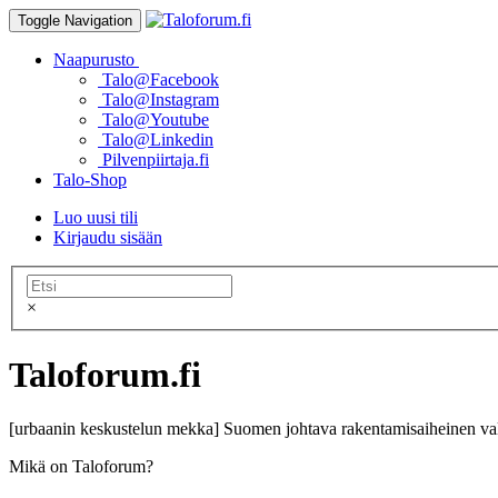
Toggle Navigation
Naapurusto
Talo@Facebook
Talo@Instagram
Talo@Youtube
Talo@Linkedin
Pilvenpiirtaja.fi
Talo-Shop
Luo uusi tili
Kirjaudu sisään
×
Taloforum.fi
[urbaanin keskustelun mekka] Suomen johtava rakentamisaiheinen val
Mikä on Taloforum?