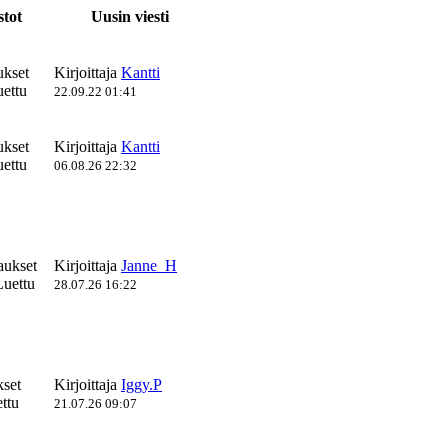
stot
Uusin viesti
ukset
Kirjoittaja
Kantti
ettu
22.09.22 01:41
ukset
Kirjoittaja
Kantti
ettu
06.08.26 22:32
aukset
Kirjoittaja
Janne_H
uettu
28.07.26 16:22
kset
Kirjoittaja
Iggy.P
ttu
21.07.26 09:07