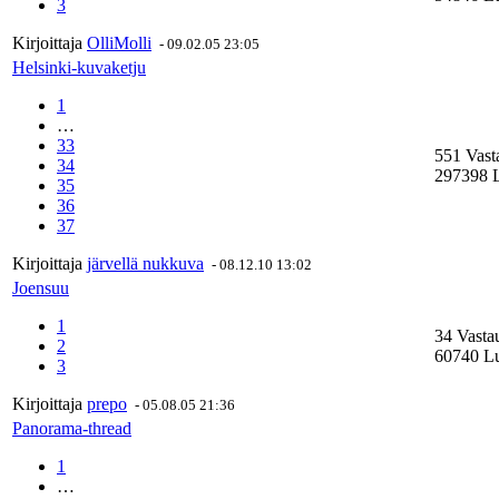
3
Kirjoittaja
OlliMolli
-
09.02.05 23:05
Helsinki-kuvaketju
1
…
33
551 Vast
34
297398 L
35
36
37
Kirjoittaja
järvellä nukkuva
-
08.12.10 13:02
Joensuu
1
34 Vasta
2
60740 Lu
3
Kirjoittaja
prepo
-
05.08.05 21:36
Panorama-thread
1
…