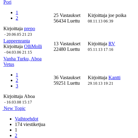
Pori
1
25 Vastaukset
Kirjoittaja
joe poika
2
56434 Luettu
08.11.13 06:39
Kirjoittaja
prepo
-
20.06.05 21:23
Lappeenranta
13 Vastaukset
Kirjoittaja
RV
Kirjoittaja
OlliMolli
22480 Luettu
05.11.13 17:16
-
04.03.06 21:15
Vanha Turku, Aboa
Vetus
1
36 Vastaukset
Kirjoittaja
Kantti
2
59251 Luettu
29.10.13 19:21
3
Kirjoittaja
Aboa
-
16.03.08 15:17
New Topic
Vaihtoehdot
174 viestiketjua
1
2