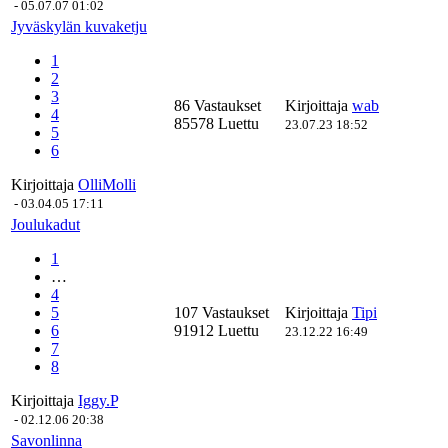
-
05.07.07 01:02
Jyväskylän kuvaketju
1
2
3
86 Vastaukset
Kirjoittaja
wab
4
85578 Luettu
23.07.23 18:52
5
6
Kirjoittaja
OlliMolli
-
03.04.05 17:11
Joulukadut
1
…
4
5
107 Vastaukset
Kirjoittaja
Tipi
6
91912 Luettu
23.12.22 16:49
7
8
Kirjoittaja
Iggy.P
-
02.12.06 20:38
Savonlinna