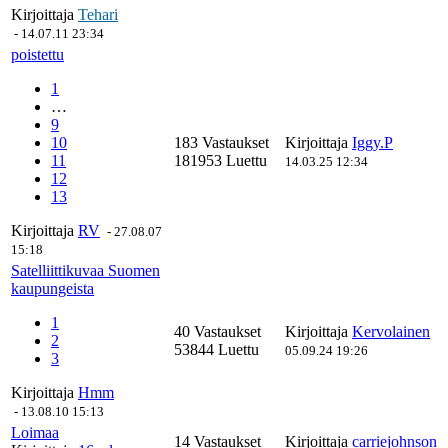
Kirjoittaja
Tehari
-
14.07.11 23:34
poistettu
1
…
9
10
183 Vastaukset
Kirjoittaja
Iggy.P
11
181953 Luettu
14.03.25 12:34
12
13
Kirjoittaja
RV
-
27.08.07
15:18
Satelliittikuvaa Suomen
kaupungeista
1
40 Vastaukset
Kirjoittaja
Kervolainen
2
53844 Luettu
05.09.24 19:26
3
Kirjoittaja
Hmm
-
13.08.10 15:13
Loimaa
14 Vastaukset
Kirjoittaja
carriejohnson