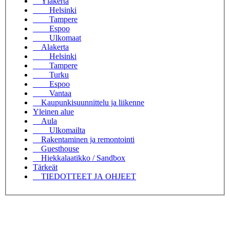
Yläkerta
Helsinki
Tampere
Espoo
Ulkomaat
Alakerta
Helsinki
Tampere
Turku
Espoo
Vantaa
Kaupunkisuunnittelu ja liikenne
Yleinen alue
Aula
Ulkomailta
Rakentaminen ja remontointi
Guesthouse
Hiekkalaatikko / Sandbox
Tärkeät
TIEDOTTEET JA OHJEET