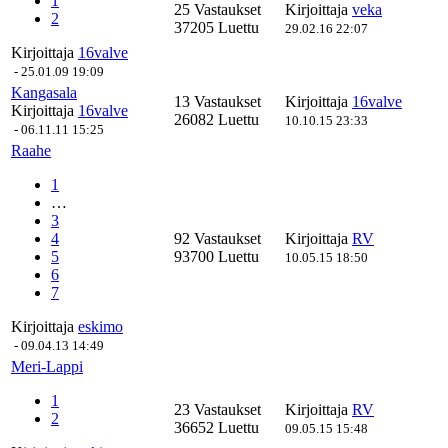
1
25 Vastaukset
Kirjoittaja
veka
2
37205 Luettu
29.02.16 22:07
Kirjoittaja
16valve
-
25.01.09 19:09
Kangasala
13 Vastaukset
Kirjoittaja
16valve
Kirjoittaja
16valve
26082 Luettu
10.10.15 23:33
-
06.11.11 15:25
Raahe
1
…
3
4
92 Vastaukset
Kirjoittaja
RV
5
93700 Luettu
10.05.15 18:50
6
7
Kirjoittaja
eskimo
-
09.04.13 14:49
Meri-Lappi
1
23 Vastaukset
Kirjoittaja
RV
2
36652 Luettu
09.05.15 15:48