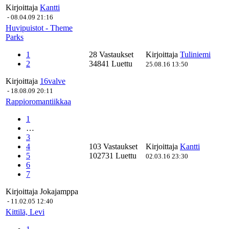
Kirjoittaja
Kantti
-
08.04.09 21:16
Huvipuistot - Theme
Parks
1
28 Vastaukset
Kirjoittaja
Tuliniemi
2
34841 Luettu
25.08.16 13:50
Kirjoittaja
16valve
-
18.08.09 20:11
Rappioromantiikkaa
1
…
3
4
103 Vastaukset
Kirjoittaja
Kantti
5
102731 Luettu
02.03.16 23:30
6
7
Kirjoittaja
Jokajamppa
-
11.02.05 12:40
Kittilä, Levi