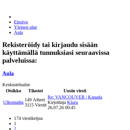
Etusivu
Yleinen alue
Aula
Rekisteröidy tai kirjaudu sisään
käyttämällä tunnuksiasi seuraavissa
palveluissa:
Aula
Keskustelualue
Otsikko
Tilastot
Uusin viesti
Re: VANCOUVER | Kanada
149 Aiheet
Ulkomailta
Kirjoittaja
Klazu
3115 Viestit
26.07.26 00:45
174 viestiketjua
1
2