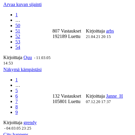
Arvaa kuvan sijainti
1
…
50
51
807 Vastaukset
Kirjoittaja
arbs
52
192189 Luettu
21.04.21 20:15
53
54
Kirjoittaja
Quu
-
11.03.05
14:53
Näkymä kämpästäsi
1
…
5
6
132 Vastaukset
Kirjoittaja
Janne_H
7
105801 Luettu
07.12.20 17:37
8
9
Kirjoittaja
grendy
-
04.03.05 23:25
City happens