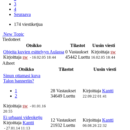
3
4
Seuraava
174 viestiketjua
New Topic
Tiedotteet
Otsikko
Tilastot
Uusin viesti
Ohjeita kuvien esittelyyn Aulassa
0 Vastaukset
Kirjoittaja
sw
Kirjoittaja
sw
45442 Luettu
-
16.02.05 18:44
16.02.05 18:44
Aiheet
Otsikko
Tilastot
Uusin viesti
Sinun ottamasi kuva
Talon banneriin?
1
28 Vastaukset
Kirjoittaja
Kantti
2
34649 Luettu
22.09.22 01:41
Kirjoittaja
sw
-
01.01.16
20:55
Ei urbaani videoketju
12 Vastaukset
Kirjoittaja
Kantti
Kirjoittaja
Kantti
21932 Luettu
06.08.26 22:32
-
27.01.14 11:13