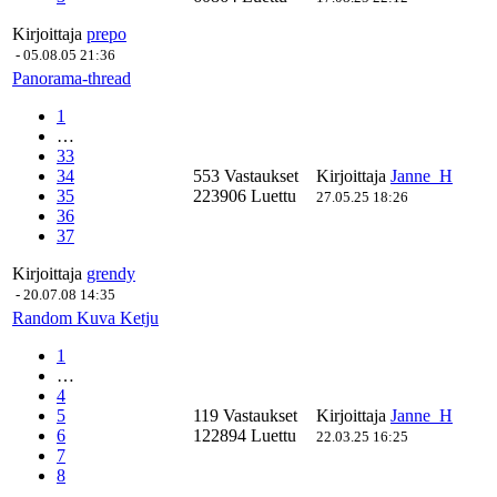
Kirjoittaja
prepo
-
05.08.05 21:36
Panorama-thread
1
…
33
34
553 Vastaukset
Kirjoittaja
Janne_H
35
223906 Luettu
27.05.25 18:26
36
37
Kirjoittaja
grendy
-
20.07.08 14:35
Random Kuva Ketju
1
…
4
5
119 Vastaukset
Kirjoittaja
Janne_H
6
122894 Luettu
22.03.25 16:25
7
8