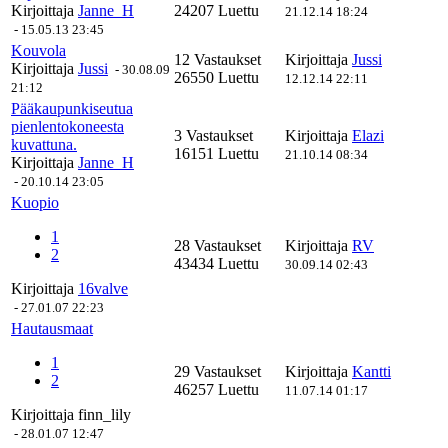
Kirjoittaja
Janne_H
24207 Luettu
21.12.14 18:24
-
15.05.13 23:45
Kouvola
12 Vastaukset
Kirjoittaja
Jussi
Kirjoittaja
Jussi
-
30.08.09
26550 Luettu
12.12.14 22:11
21:12
Pääkaupunkiseutua
pienlentokoneesta
3 Vastaukset
Kirjoittaja
Elazi
kuvattuna.
16151 Luettu
21.10.14 08:34
Kirjoittaja
Janne_H
-
20.10.14 23:05
Kuopio
1
28 Vastaukset
Kirjoittaja
RV
2
43434 Luettu
30.09.14 02:43
Kirjoittaja
16valve
-
27.01.07 22:23
Hautausmaat
1
29 Vastaukset
Kirjoittaja
Kantti
2
46257 Luettu
11.07.14 01:17
Kirjoittaja
finn_lily
-
28.01.07 12:47