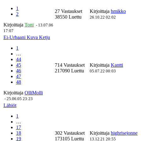
1
27 Vastaukset
Kirjoittaja
hmikko
2
38550 Luettu
26.10.22 02:02
Kirjoittaja
Toni
-
13.07.06
17:07
Ei-Urbaani Kuva Ketju
1
…
44
45
714 Vastaukset
Kirjoittaja
Kantti
46
217090 Luettu
05.07.22 00:03
47
48
Kirjoittaja
OlliMolli
-
25.06.05 23:23
Lähiöt
1
…
17
18
302 Vastaukset
Kirjoittaja
highrisejonne
19
173105 Luettu
13.12.21 20:55