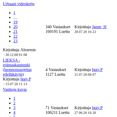
Urbaani videoketju
1
…
19
20
340 Vastaukset
Kirjoittaja
Janne_H
21
169191 Luettu
28.07.26 16:22
22
23
Kirjoittaja
Aboensis
-
30.12.08 01:08
LIEKSA -
erämaakaupunki
(luonnonsuojelun
4 Vastaukset
Kirjoittaja
Iggy.P
edelläkävijä)
1127 Luettu
21.07.26 09:07
Kirjoittaja
Iggy.P
-
15.07.26 11:13
Vanhoja kuvia
1
2
3
71 Vastaukset
Kirjoittaja
Iggy.P
4
106211 Luettu
27.06.26 10:20