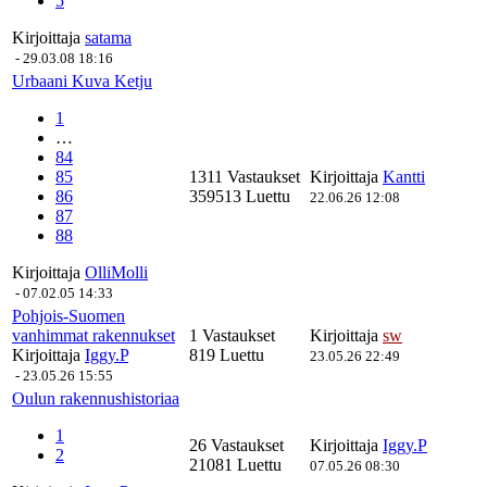
5
Kirjoittaja
satama
-
29.03.08 18:16
Urbaani Kuva Ketju
1
…
84
85
1311 Vastaukset
Kirjoittaja
Kantti
86
359513 Luettu
22.06.26 12:08
87
88
Kirjoittaja
OlliMolli
-
07.02.05 14:33
Pohjois-Suomen
vanhimmat rakennukset
1 Vastaukset
Kirjoittaja
sw
Kirjoittaja
Iggy.P
819 Luettu
23.05.26 22:49
-
23.05.26 15:55
Oulun rakennushistoriaa
1
26 Vastaukset
Kirjoittaja
Iggy.P
2
21081 Luettu
07.05.26 08:30