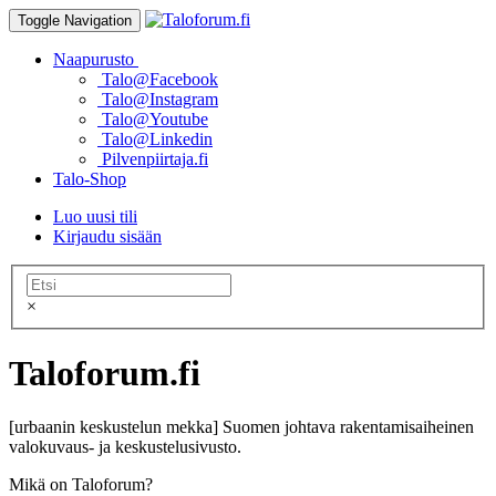
Toggle Navigation
Naapurusto
Talo@Facebook
Talo@Instagram
Talo@Youtube
Talo@Linkedin
Pilvenpiirtaja.fi
Talo-Shop
Luo uusi tili
Kirjaudu sisään
×
Taloforum.fi
[urbaanin keskustelun mekka] Suomen johtava rakentamisaiheinen
valokuvaus- ja keskustelusivusto.
Mikä on Taloforum?