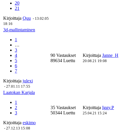
20
21
Kirjoittaja
Quu
-
13.02.05
18:16
3d-mallintaminen
1
…
3
4
90 Vastaukset
Kirjoittaja
Janne_H
5
89634 Luettu
20.08.21 19:08
6
7
Kirjoittaja
julexi
-
27.01.11 17:55
Laatokan Karjala
1
2
35 Vastaukset
Kirjoittaja
Iggy.P
3
50344 Luettu
25.04.21 15:24
Kirjoittaja
eskimo
-
27.12.13 15:08