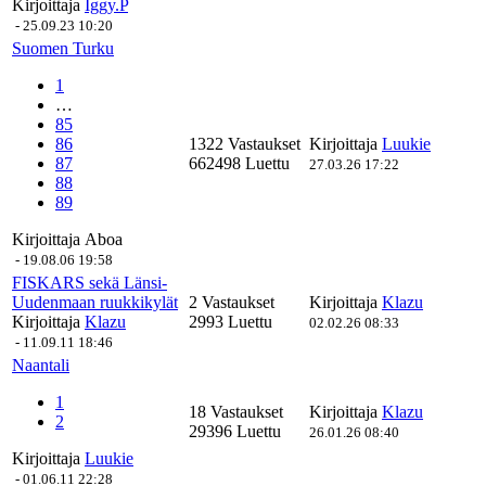
Kirjoittaja
Iggy.P
-
25.09.23 10:20
Suomen Turku
1
…
85
86
1322 Vastaukset
Kirjoittaja
Luukie
87
662498 Luettu
27.03.26 17:22
88
89
Kirjoittaja
Aboa
-
19.08.06 19:58
FISKARS sekä Länsi-
Uudenmaan ruukkikylät
2 Vastaukset
Kirjoittaja
Klazu
Kirjoittaja
Klazu
2993 Luettu
02.02.26 08:33
-
11.09.11 18:46
Naantali
1
18 Vastaukset
Kirjoittaja
Klazu
2
29396 Luettu
26.01.26 08:40
Kirjoittaja
Luukie
-
01.06.11 22:28