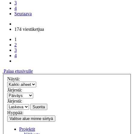
3
4
Seuraava
174 viestiketjua
1
2
3
4
Palaa etusivulle
Näytä:
Järjestä:
Järjestä:
Suorita
Hyppää:
Valitse alue minne siirtyä
Projektit