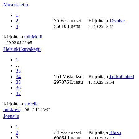
Museo-ketju
1
2
35 Vastaukset
Kirjoittaja
16valve
3
55010 Luettu
29.10.25 13:11
Kirjoittaja
OlliMolli
-
09.02.05 23:05
Helsinki-kuvaketju
1
…
33
34
551 Vastaukset
Kirjoittaja
TurkuCubed
35
297876 Luettu
10.10.25 13:54
36
37
Kirjoittaja
järvellä
nukkuva
-
08.12.10 13:02
Joensuu
1
2
34 Vastaukset
Kirjoittaja
Klazu
3
60864 Luettu
17.08.25 22:12