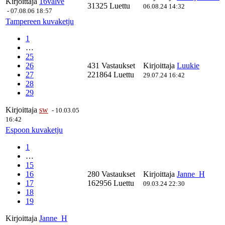
Kirjoittaja
16valve
31325 Luettu
06.08.24 14:32
-
07.08.06 18:57
Tampereen kuvaketju
1
…
25
26
431 Vastaukset
Kirjoittaja
Luukie
27
221864 Luettu
29.07.24 16:42
28
29
Kirjoittaja
sw
-
10.03.05
16:42
Espoon kuvaketju
1
…
15
16
280 Vastaukset
Kirjoittaja
Janne_H
17
162956 Luettu
09.03.24 22:30
18
19
Kirjoittaja
Janne_H