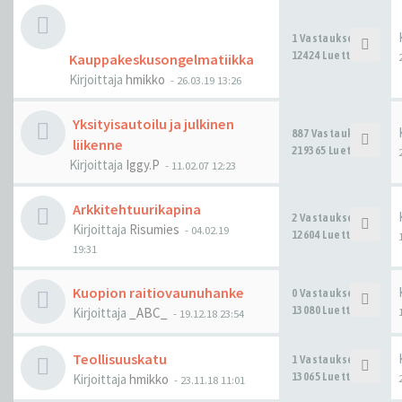
1 Vastaukset
12424 Luettu
Kauppakeskusongelmatiikka
Kirjoittaja
hmikko
-
26.03.19 13:26
Yksityisautoilu ja julkinen
887 Vastaukset
liikenne
219365 Luettu
Kirjoittaja
Iggy.P
-
11.02.07 12:23
Arkkitehtuurikapina
2 Vastaukset
Kirjoittaja
Risumies
-
04.02.19
12604 Luettu
19:31
Kuopion raitiovaunuhanke
0 Vastaukset
13080 Luettu
Kirjoittaja
_ABC_
-
19.12.18 23:54
Teollisuuskatu
1 Vastaukset
13065 Luettu
Kirjoittaja
hmikko
-
23.11.18 11:01