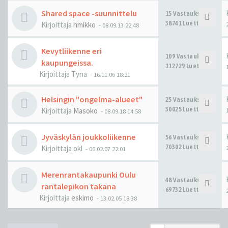
Shared space -suunnittelu
15 Vastaukset
38741 Luettu
Kirjoittaja
hmikko
-
08.09.13 22:48
Kevytliikenne eri
109 Vastaukset
kaupungeissa.
112729 Luettu
Kirjoittaja
Tyna
-
16.11.06 18:21
Helsingin "ongelma-alueet"
25 Vastaukset
30025 Luettu
Kirjoittaja
Masoko
-
08.09.18 14:58
Jyväskylän joukkoliikenne
56 Vastaukset
70302 Luettu
Kirjoittaja
okl
-
06.02.07 22:01
Merenrantakaupunki Oulu
48 Vastaukset
rantalepikon takana
69732 Luettu
Kirjoittaja
eskimo
-
13.02.05 18:38