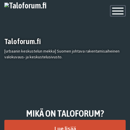
Toggle
Navigatio
Taloforum.fi
[urbaanin keskustelun mekka] Suomen johtava rakentamisaiheinen
valokuvaus- ja keskustelusivusto.
MIKÄ ON TALOFORUM?
Lue lisää