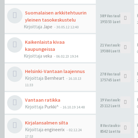
Suomalaisen arkkitehtuurin
389 Vastaukset
yleinen tasokeskustelu
195353 Luettu
Kirjoittaja
Jape
-
30.05.12 12:40
Kaikenlaista kivaa
21 Vastaukset
kaupungeissa
19380 Luettu
Kirjoittaja
veka
-
06.02.23 19:34
Helsinki-Vantaan laajennus
278 Vastaukset
Kirjoittaja
Bernheart
-
16.10.13
175765 Luettu
11:33
Vantaan ratikka
19 Vastaukset
23112 Luettu
Kirjoittaja
Purkki^
-
16.10.19 14:48
Kirjalansalmen silta
8 Vastaukset
Kirjoittaja
engineerix
-
02.12.24
8542 Luettu
17:53