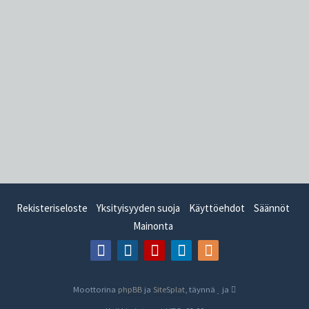
Rekisteriseloste
Yksityisyyden suoja
Käyttöehdot
Säännöt
Mainonta
Moottorina
phpBB
ja
SiteSplat
, täynnä
ja