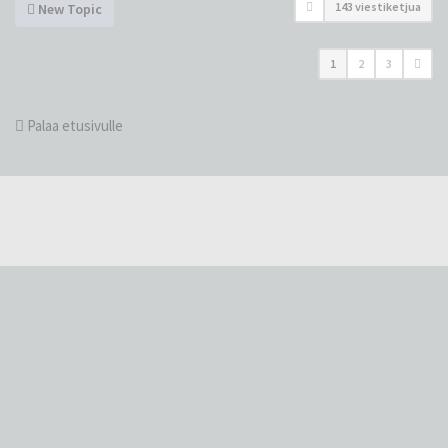
143 viestiketjua
New Topic
1
2
3
Palaa etusivulle