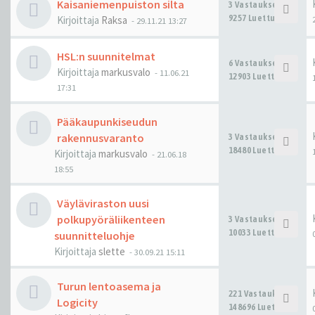
Kaisaniemenpuiston silta
3 Vastaukset
9257 Luettu
Kirjoittaja
Raksa
-
29.11.21 13:27
HSL:n suunnitelmat
6 Vastaukset
Kirjoittaja
markusvalo
-
11.06.21
12903 Luettu
17:31
Pääkaupunkiseudun
rakennusvaranto
3 Vastaukset
18480 Luettu
Kirjoittaja
markusvalo
-
21.06.18
18:55
Väyläviraston uusi
polkupyöräliikenteen
3 Vastaukset
10033 Luettu
suunnitteluohje
Kirjoittaja
slette
-
30.09.21 15:11
Turun lentoasema ja
221 Vastaukset
Logicity
148696 Luettu