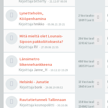
Kirjoittaja
bitterfly
-
21.12.07 00:38
Lynetteholm,
2 Vastaukset
Kööpenhamina
10097 Luettu
Kirjoittaja
hmikko
-
05.06.21 23:21
Mitä mieltä olet Lounais-
206 Vastaukset
Sipoon pakkoliitoksesta?
120162 Luettu
Kirjoittaja
RV
-
27.09.06 21:55
Länsimetro
480 Vastaukset
liikennehankkeena
183539 Luettu
Kirjoittaja
Janne_H
-
10.12.13 15:29
Helsinki - Junatie
13 Vastaukset
18656 Luettu
Kirjoittaja
bonk
-
29.08.19 09:32
Rautatietunneli Tallinnaan
158 Vastaukset
Kirjoittaja
kosmopoliitti
-
30.10.06
134842 Luettu