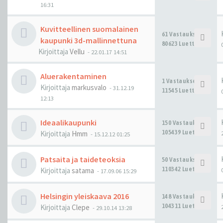
16:31
Kuvitteellinen suomalainen
61 Vastaukset
kaupunki 3d-mallinnettuna
80623 Luettu
Kirjoittaja
Vellu
-
22.01.17 14:51
Aluerakentaminen
1 Vastaukset
Kirjoittaja
markusvalo
-
31.12.19
11545 Luettu
12:13
Ideaalikaupunki
150 Vastaukset
105439 Luettu
Kirjoittaja
Hmm
-
15.12.12 01:25
Patsaita ja taideteoksia
50 Vastaukset
110342 Luettu
Kirjoittaja
satama
-
17.09.06 15:29
Helsingin yleiskaava 2016
148 Vastaukset
104311 Luettu
Kirjoittaja
Clepe
-
29.10.14 13:28