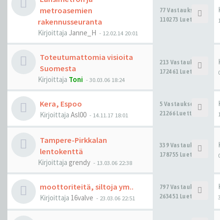
metroasemien
77 Vastaukset
110273 Luettu
rakennusseuranta
Kirjoittaja
Janne_H
-
12.02.14 20:01
Toteutumattomia visioita
213 Vastaukset
Suomesta
172461 Luettu
Kirjoittaja
Toni
-
30.03.06 18:24
Kera, Espoo
5 Vastaukset
21266 Luettu
Kirjoittaja
Asl00
-
14.11.17 18:01
Tampere-Pirkkalan
339 Vastaukset
lentokenttä
178755 Luettu
Kirjoittaja
grendy
-
13.03.06 22:38
moottoriteitä, siltoja ym..
797 Vastaukset
263451 Luettu
Kirjoittaja
16valve
-
23.03.06 22:51