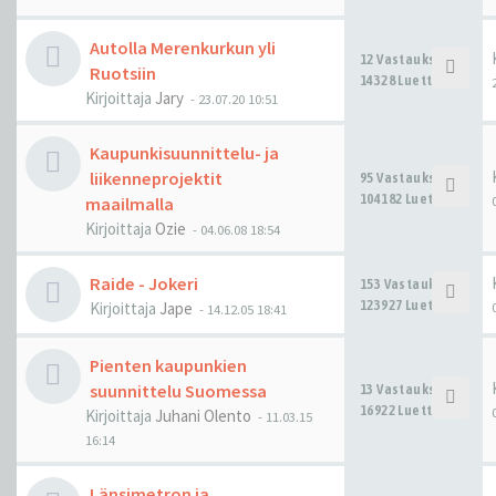
Autolla Merenkurkun yli
12 Vastaukset
Ruotsiin
14328 Luettu
Kirjoittaja
Jary
-
23.07.20 10:51
Kaupunkisuunnittelu- ja
liikenneprojektit
95 Vastaukset
104182 Luettu
maailmalla
Kirjoittaja
Ozie
-
04.06.08 18:54
Raide - Jokeri
153 Vastaukset
123927 Luettu
Kirjoittaja
Jape
-
14.12.05 18:41
Pienten kaupunkien
suunnittelu Suomessa
13 Vastaukset
16922 Luettu
Kirjoittaja
Juhani Olento
-
11.03.15
16:14
Länsimetron ja