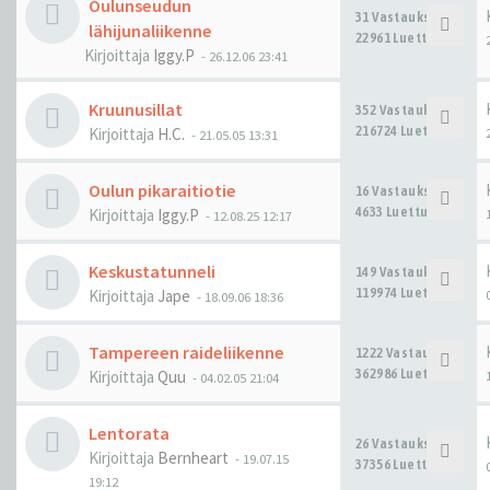
Oulunseudun
31 Vastaukset
lähijunaliikenne
22961 Luettu
Kirjoittaja
Iggy.P
-
26.12.06 23:41
Kruunusillat
352 Vastaukset
216724 Luettu
Kirjoittaja
H.C.
-
21.05.05 13:31
Oulun pikaraitiotie
16 Vastaukset
4633 Luettu
Kirjoittaja
Iggy.P
-
12.08.25 12:17
Keskustatunneli
149 Vastaukset
119974 Luettu
Kirjoittaja
Jape
-
18.09.06 18:36
Tampereen raideliikenne
1222 Vastaukset
362986 Luettu
Kirjoittaja
Quu
-
04.02.05 21:04
Lentorata
26 Vastaukset
Kirjoittaja
Bernheart
-
19.07.15
37356 Luettu
19:12