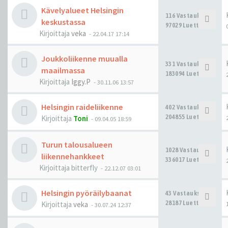
Kävelyalueet Helsingin
116 Vastaukset
keskustassa
97029 Luettu
Kirjoittaja
veka
-
22.04.17 17:14
Joukkoliikenne muualla
331 Vastaukset
maailmassa
183094 Luettu
Kirjoittaja
Iggy.P
-
30.11.06 13:57
Helsingin raideliikenne
402 Vastaukset
204855 Luettu
Kirjoittaja
Toni
-
09.04.05 18:59
Turun talousalueen
1028 Vastaukset
liikennehankkeet
336017 Luettu
Kirjoittaja
bitterfly
-
22.12.07 03:01
Helsingin pyöräilybaanat
43 Vastaukset
28187 Luettu
Kirjoittaja
veka
-
30.07.24 12:37