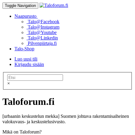
Toggle Navigation
Naapurusto
Talo@Facebook
Talo@Instagram
Talo@Youtube
Talo@Linkedin
Pilvenpiirtaja.fi
Talo-Shop
Luo uusi tili
Kirjaudu sisään
×
Taloforum.fi
[urbaanin keskustelun mekka] Suomen johtava rakentamisaiheinen
valokuvaus- ja keskustelusivusto.
Mikä on Taloforum?