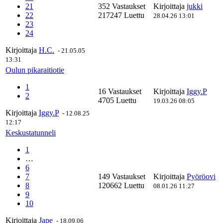
21
352 Vastaukset
Kirjoittaja
jukki
22
217247 Luettu
28.04.26 13:01
23
24
Kirjoittaja
H.C.
-
21.05.05
13:31
Oulun pikaraitiotie
1
16 Vastaukset
Kirjoittaja
Iggy.P
2
4705 Luettu
19.03.26 08:05
Kirjoittaja
Iggy.P
-
12.08.25
12:17
Keskustatunneli
1
…
6
7
149 Vastaukset
Kirjoittaja
Pyöröovi
8
120662 Luettu
08.01.26 11:27
9
10
Kirjoittaja
Jape
-
18.09.06