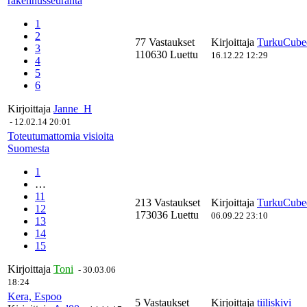
rakennusseuranta
1
2
77 Vastaukset
Kirjoittaja
TurkuCube
3
110630 Luettu
16.12.22 12:29
4
5
6
Kirjoittaja
Janne_H
-
12.02.14 20:01
Toteutumattomia visioita
Suomesta
1
…
11
213 Vastaukset
Kirjoittaja
TurkuCube
12
173036 Luettu
06.09.22 23:10
13
14
15
Kirjoittaja
Toni
-
30.03.06
18:24
Kera, Espoo
5 Vastaukset
Kirjoittaja
tiiliskivi