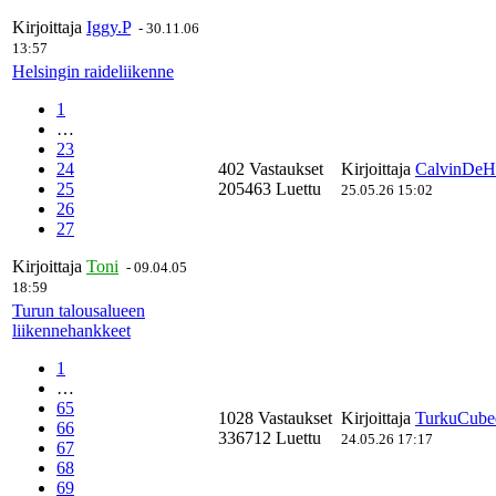
Kirjoittaja
Iggy.P
-
30.11.06
13:57
Helsingin raideliikenne
1
…
23
24
402 Vastaukset
Kirjoittaja
CalvinDeH
25
205463 Luettu
25.05.26 15:02
26
27
Kirjoittaja
Toni
-
09.04.05
18:59
Turun talousalueen
liikennehankkeet
1
…
65
1028 Vastaukset
Kirjoittaja
TurkuCube
66
336712 Luettu
24.05.26 17:17
67
68
69