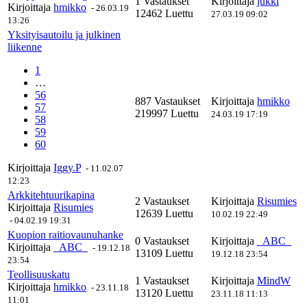
1 Vastaukset
Kirjoittaja
jukki
Kirjoittaja
hmikko
-
26.03.19
12462 Luettu
27.03.19 09:02
13:26
Yksityisautoilu ja julkinen
liikenne
1
…
56
887 Vastaukset
Kirjoittaja
hmikko
57
219997 Luettu
24.03.19 17:19
58
59
60
Kirjoittaja
Iggy.P
-
11.02.07
12:23
Arkkitehtuurikapina
2 Vastaukset
Kirjoittaja
Risumies
Kirjoittaja
Risumies
12639 Luettu
10.02.19 22:49
-
04.02.19 19:31
Kuopion raitiovaunuhanke
0 Vastaukset
Kirjoittaja
_ABC_
Kirjoittaja
_ABC_
-
19.12.18
13109 Luettu
19.12.18 23:54
23:54
Teollisuuskatu
1 Vastaukset
Kirjoittaja
MindW
Kirjoittaja
hmikko
-
23.11.18
13120 Luettu
23.11.18 11:13
11:01