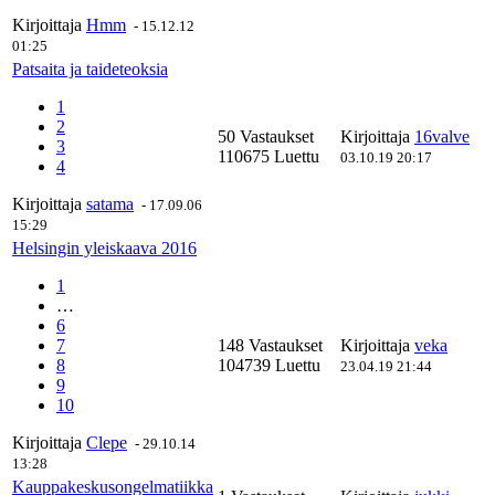
Kirjoittaja
Hmm
-
15.12.12
01:25
Patsaita ja taideteoksia
1
2
50 Vastaukset
Kirjoittaja
16valve
3
110675 Luettu
03.10.19 20:17
4
Kirjoittaja
satama
-
17.09.06
15:29
Helsingin yleiskaava 2016
1
…
6
7
148 Vastaukset
Kirjoittaja
veka
8
104739 Luettu
23.04.19 21:44
9
10
Kirjoittaja
Clepe
-
29.10.14
13:28
Kauppakeskusongelmatiikka