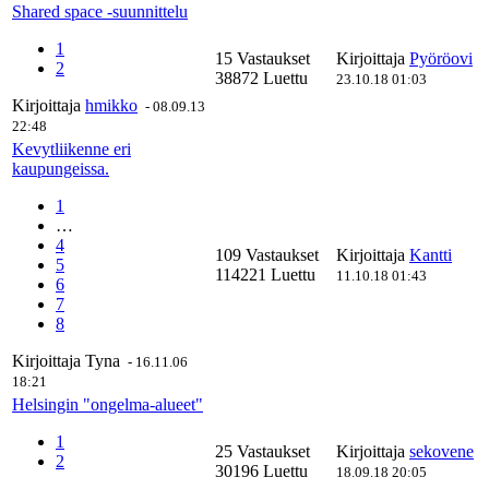
Shared space -suunnittelu
1
15 Vastaukset
Kirjoittaja
Pyöröovi
2
38872 Luettu
23.10.18 01:03
Kirjoittaja
hmikko
-
08.09.13
22:48
Kevytliikenne eri
kaupungeissa.
1
…
4
109 Vastaukset
Kirjoittaja
Kantti
5
114221 Luettu
11.10.18 01:43
6
7
8
Kirjoittaja
Tyna
-
16.11.06
18:21
Helsingin "ongelma-alueet"
1
25 Vastaukset
Kirjoittaja
sekovene
2
30196 Luettu
18.09.18 20:05