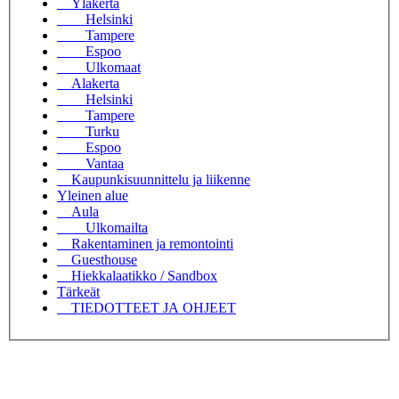
Yläkerta
Helsinki
Tampere
Espoo
Ulkomaat
Alakerta
Helsinki
Tampere
Turku
Espoo
Vantaa
Kaupunkisuunnittelu ja liikenne
Yleinen alue
Aula
Ulkomailta
Rakentaminen ja remontointi
Guesthouse
Hiekkalaatikko / Sandbox
Tärkeät
TIEDOTTEET JA OHJEET