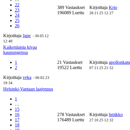
22
389 Vastaukset
Kirjoittaja
Krio
23
196089 Luettu
28.11.25 12:27
24
25
26
Kirjoittaja
Jape
-
30.05.12
12:40
Kaikenlaista kivaa
kaupungeissa
1
21 Vastaukset
Kirjoittaja
apollonkat
2
19522 Luettu
07.11.25 21:52
Kirjoittaja
veka
-
06.02.23
19:34
Helsinki-Vantaan laajennus
1
…
15
16
278 Vastaukset
Kirjoittaja
hmikko
17
176489 Luettu
27.10.25 12:32
18