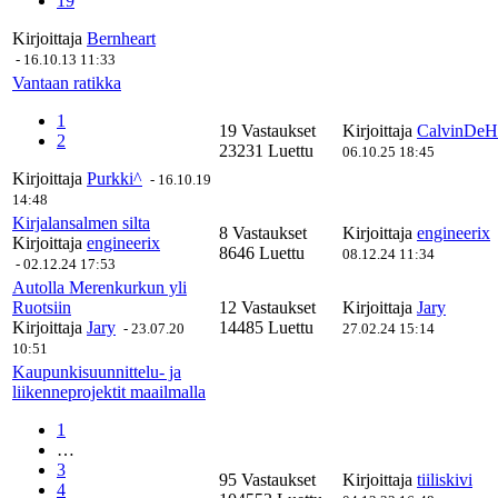
19
Kirjoittaja
Bernheart
-
16.10.13 11:33
Vantaan ratikka
1
19 Vastaukset
Kirjoittaja
CalvinDeH
2
23231 Luettu
06.10.25 18:45
Kirjoittaja
Purkki^
-
16.10.19
14:48
Kirjalansalmen silta
8 Vastaukset
Kirjoittaja
engineerix
Kirjoittaja
engineerix
8646 Luettu
08.12.24 11:34
-
02.12.24 17:53
Autolla Merenkurkun yli
Ruotsiin
12 Vastaukset
Kirjoittaja
Jary
Kirjoittaja
Jary
14485 Luettu
-
23.07.20
27.02.24 15:14
10:51
Kaupunkisuunnittelu- ja
liikenneprojektit maailmalla
1
…
3
95 Vastaukset
Kirjoittaja
tiiliskivi
4