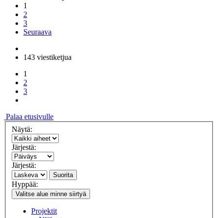
1
2
3
Seuraava
143 viestiketjua
1
2
3
Palaa etusivulle
Näytä:
Järjestä:
Järjestä:
Suorita
Hyppää:
Valitse alue minne siirtyä
Projektit