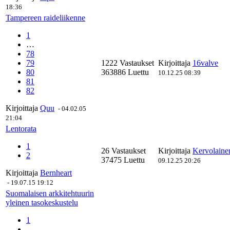
18:36
Tampereen raideliikenne
1
…
78
79
1222 Vastaukset
Kirjoittaja
16valve
80
363886 Luettu
10.12.25 08:39
81
82
Kirjoittaja
Quu
-
04.02.05
21:04
Lentorata
1
26 Vastaukset
Kirjoittaja
Kervolaine
2
37475 Luettu
09.12.25 20:26
Kirjoittaja
Bernheart
-
19.07.15 19:12
Suomalaisen arkkitehtuurin
yleinen tasokeskustelu
1
…