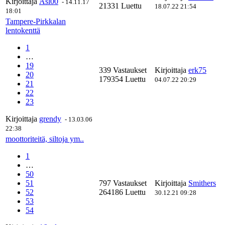
Kirjoittaja
Asl00
-
14.11.17
21331 Luettu
18.07.22 21:54
18:01
Tampere-Pirkkalan
lentokenttä
1
…
19
339 Vastaukset
Kirjoittaja
erk75
20
179354 Luettu
04.07.22 20:29
21
22
23
Kirjoittaja
grendy
-
13.03.06
22:38
moottoriteitä, siltoja ym..
1
…
50
51
797 Vastaukset
Kirjoittaja
Smithers
52
264186 Luettu
30.12.21 09:28
53
54