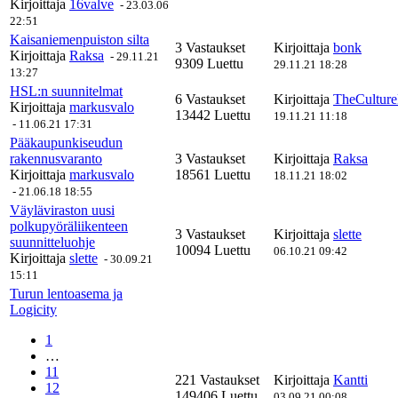
Kirjoittaja
16valve
-
23.03.06
22:51
Kaisaniemenpuiston silta
3 Vastaukset
Kirjoittaja
bonk
Kirjoittaja
Raksa
-
29.11.21
9309 Luettu
29.11.21 18:28
13:27
HSL:n suunnitelmat
6 Vastaukset
Kirjoittaja
TheCultur
Kirjoittaja
markusvalo
13442 Luettu
19.11.21 11:18
-
11.06.21 17:31
Pääkaupunkiseudun
rakennusvaranto
3 Vastaukset
Kirjoittaja
Raksa
Kirjoittaja
markusvalo
18561 Luettu
18.11.21 18:02
-
21.06.18 18:55
Väyläviraston uusi
polkupyöräliikenteen
3 Vastaukset
Kirjoittaja
slette
suunnitteluohje
10094 Luettu
06.10.21 09:42
Kirjoittaja
slette
-
30.09.21
15:11
Turun lentoasema ja
Logicity
1
…
11
221 Vastaukset
Kirjoittaja
Kantti
12
149406 Luettu
03.09.21 00:08