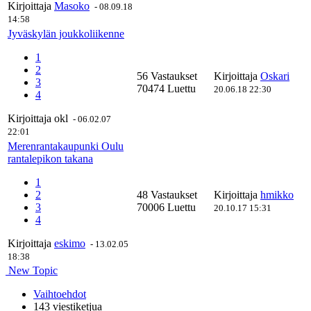
Kirjoittaja
Masoko
-
08.09.18
14:58
Jyväskylän joukkoliikenne
1
2
56 Vastaukset
Kirjoittaja
Oskari
3
70474 Luettu
20.06.18 22:30
4
Kirjoittaja
okl
-
06.02.07
22:01
Merenrantakaupunki Oulu
rantalepikon takana
1
2
48 Vastaukset
Kirjoittaja
hmikko
3
70006 Luettu
20.10.17 15:31
4
Kirjoittaja
eskimo
-
13.02.05
18:38
New Topic
Vaihtoehdot
143 viestiketjua