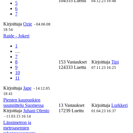
104553 Luettu
04.12.23 16:48
5
6
7
Kirjoittaja
Ozie
-
04.06.08
18:54
Raide - Jokeri
1
…
7
8
153 Vastaukset
Kirjoittaja
Tipi
9
124333 Luettu
07.11.23 16:25
10
11
Kirjoittaja
Jape
-
14.12.05
18:41
Pienten kaupunkien
suunnittelu Suomessa
13 Vastaukset
Kirjoittaja
Lurkkeri
Kirjoittaja
Juhani Olento
17239 Luettu
01.04.23 16:37
-
11.03.15 16:14
Länsimetron ja
metroasemien