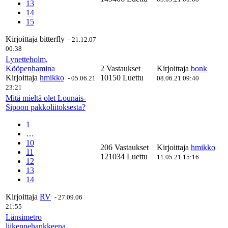
13
14
15
Kirjoittaja
bitterfly
-
21.12.07
00:38
Lynetteholm,
Kööpenhamina
2 Vastaukset
Kirjoittaja
bonk
Kirjoittaja
hmikko
10150 Luettu
-
05.06.21
08.06.21 09:40
23:21
Mitä mieltä olet Lounais-
Sipoon pakkoliitoksesta?
1
…
10
206 Vastaukset
Kirjoittaja
hmikko
11
121034 Luettu
11.05.21 15:16
12
13
14
Kirjoittaja
RV
-
27.09.06
21:55
Länsimetro
liikennehankkeena