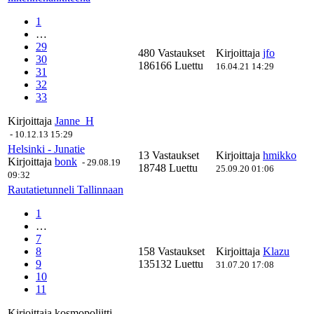
1
…
29
480 Vastaukset
Kirjoittaja
jfo
30
186166 Luettu
16.04.21 14:29
31
32
33
Kirjoittaja
Janne_H
-
10.12.13 15:29
Helsinki - Junatie
13 Vastaukset
Kirjoittaja
hmikko
Kirjoittaja
bonk
-
29.08.19
18748 Luettu
25.09.20 01:06
09:32
Rautatietunneli Tallinnaan
1
…
7
8
158 Vastaukset
Kirjoittaja
Klazu
9
135132 Luettu
31.07.20 17:08
10
11
Kirjoittaja
kosmopoliitti