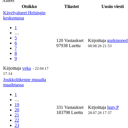
Aiheet
Otsikko
Tilastot
Uusin viesti
Kävelyalueet Helsingin
keskustassa
1
…
5
120 Vastaukset
Kirjoittaja
gurkmoped
6
97938 Luettu
08.08.26 21:53
7
8
9
Kirjoittaja
veka
-
22.04.17
17:14
Joukkoliikenne muualla
maailmassa
1
…
19
331 Vastaukset
Kirjoittaja
Iggy.P
20
183798 Luettu
28.07.26 17:37
21
22
23