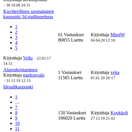
-
30.10.06 16:31
Kuvitteellinen suomalainen
kaupunki 3d-mallinnettuna
1
2
61 Vastaukset
Kirjoittaja
MindW
3
80855 Luettu
04.04.20 12:16
4
5
Kirjoittaja
Vellu
-
22.01.17
14:51
Aluerakentaminen
1 Vastaukset
Kirjoittaja
veka
Kirjoittaja
markusvalo
11585 Luettu
01.01.20 20:17
-
31.12.19 12:13
Ideaalikaupunki
1
…
7
8
150 Vastaukset
Kirjoittaja
Kookkeli
9
106020 Luettu
27.12.19 21:02
10
11