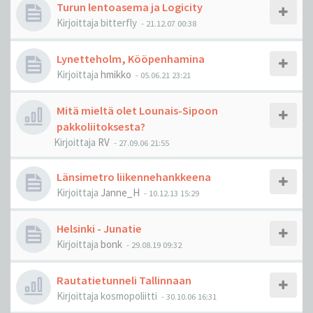
Turun lentoasema ja Logicity
Kirjoittaja
bitterfly
-
21.12.07 00:38
Lynetteholm, Kööpenhamina
Kirjoittaja
hmikko
-
05.06.21 23:21
Mitä mieltä olet Lounais-Sipoon
pakkoliitoksesta?
Kirjoittaja
RV
-
27.09.06 21:55
Länsimetro liikennehankkeena
Kirjoittaja
Janne_H
-
10.12.13 15:29
Helsinki - Junatie
Kirjoittaja
bonk
-
29.08.19 09:32
Rautatietunneli Tallinnaan
Kirjoittaja
kosmopoliitti
-
30.10.06 16:31