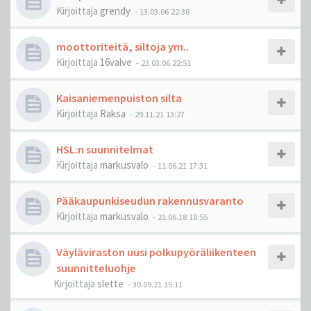
Kirjoittaja
grendy
-
13.03.06 22:38
moottoriteitä, siltoja ym..
Kirjoittaja
16valve
-
23.03.06 22:51
Kaisaniemenpuiston silta
Kirjoittaja
Raksa
-
29.11.21 13:27
HSL:n suunnitelmat
Kirjoittaja
markusvalo
-
11.06.21 17:31
Pääkaupunkiseudun rakennusvaranto
Kirjoittaja
markusvalo
-
21.06.18 18:55
Väyläviraston uusi polkupyöräliikenteen
suunnitteluohje
Kirjoittaja
slette
-
30.09.21 15:11