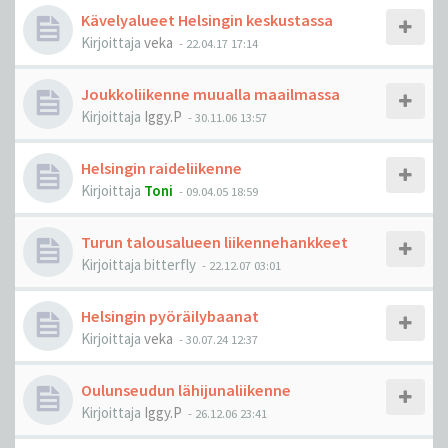
Kävelyalueet Helsingin keskustassa
Kirjoittaja
veka
-
22.04.17 17:14
Joukkoliikenne muualla maailmassa
Kirjoittaja
Iggy.P
-
30.11.06 13:57
Helsingin raideliikenne
Kirjoittaja
Toni
-
09.04.05 18:59
Turun talousalueen liikennehankkeet
Kirjoittaja
bitterfly
-
22.12.07 03:01
Helsingin pyöräilybaanat
Kirjoittaja
veka
-
30.07.24 12:37
Oulunseudun lähijunaliikenne
Kirjoittaja
Iggy.P
-
26.12.06 23:41