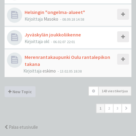
Helsingin "ongelma-alueet"
Kirjoittaja
Masoko
-
08.09.18 14:58
Jyväskylän joukkoliikenne
Kirjoittaja
okl
-
06.02.07 22:01
Merenrantakaupunki Oulu rantalepikon
takana
Kirjoittaja
eskimo
-
13.02.05 18:38
143 viestiketjua
New Topic
1
2
3
Palaa etusivulle