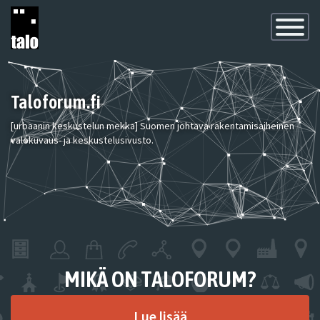
Toggle
Navigatio
Taloforum.fi
[urbaanin keskustelun mekka] Suomen johtava rakentamisaiheinen
valokuvaus- ja keskustelusivusto.
MIKÄ ON TALOFORUM?
Lue lisää