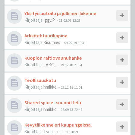
Yksityisautoilu ja julkinen liikenne
Kirjoittaja
Iggy.P
-
11.02.07 12:23
Arkkitehtuurikapina
Kirjoittaja
Risumies
-
04.02.19 19:31
Kuopion raitiovaunuhanke
Kirjoittaja
_ABC_
-
19.12.18 23:54
Teollisuuskatu
Kirjoittaja
hmikko
-
23.11.18 11:01
Shared space -suunnittelu
Kirjoittaja
hmikko
-
08.09.13 22:48
Kevytliikenne eri kaupungeissa.
Kirjoittaja
Tyna
-
16.11.06 18:21