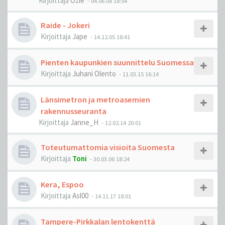
Kirjoittaja
Ozie
-
04.06.08 18:54
Raide - Jokeri
Kirjoittaja
Jape
-
14.12.05 18:41
Pienten kaupunkien suunnittelu Suomessa
Kirjoittaja
Juhani Olento
-
11.03.15 16:14
Länsimetron ja metroasemien
rakennusseuranta
Kirjoittaja
Janne_H
-
12.02.14 20:01
Toteutumattomia visioita Suomesta
Kirjoittaja
Toni
-
30.03.06 18:24
Kera, Espoo
Kirjoittaja
Asl00
-
14.11.17 18:01
Tampere-Pirkkalan lentokenttä