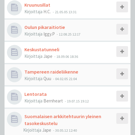
Kruunusillat
Kirjoittaja
H.C.
-
21.05.05 13:31
Oulun pikaraitiotie
Kirjoittaja
Iggy.P
-
12.08.25 12:17
Keskustatunneli
Kirjoittaja
Jape
-
18.09.06 18:36
Tampereen raideliikenne
Kirjoittaja
Quu
-
04.02.05 21:04
Lentorata
Kirjoittaja
Bernheart
-
19.07.15 19:12
Suomalaisen arkkitehtuurin yleinen
tasokeskustelu
Kirjoittaja
Jape
-
30.05.12 12:40