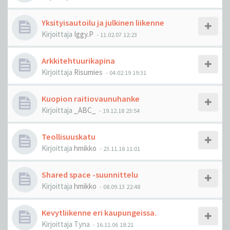
Yksityisautoilu ja julkinen liikenne
Kirjoittaja
Iggy.P
-
11.02.07 12:23
Arkkitehtuurikapina
Kirjoittaja
Risumies
-
04.02.19 19:31
Kuopion raitiovaunuhanke
Kirjoittaja
_ABC_
-
19.12.18 23:54
Teollisuuskatu
Kirjoittaja
hmikko
-
23.11.18 11:01
Shared space -suunnittelu
Kirjoittaja
hmikko
-
08.09.13 22:48
Kevytliikenne eri kaupungeissa.
Kirjoittaja
Tyna
-
16.11.06 18:21