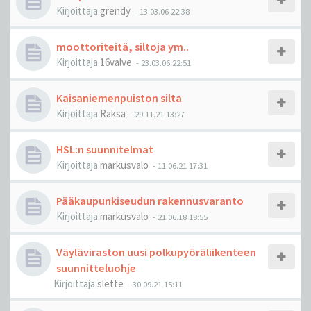
Kirjoittaja
grendy
-
13.03.06 22:38
moottoriteitä, siltoja ym..
Kirjoittaja
16valve
-
23.03.06 22:51
Kaisaniemenpuiston silta
Kirjoittaja
Raksa
-
29.11.21 13:27
HSL:n suunnitelmat
Kirjoittaja
markusvalo
-
11.06.21 17:31
Pääkaupunkiseudun rakennusvaranto
Kirjoittaja
markusvalo
-
21.06.18 18:55
Väyläviraston uusi polkupyöräliikenteen
suunnitteluohje
Kirjoittaja
slette
-
30.09.21 15:11