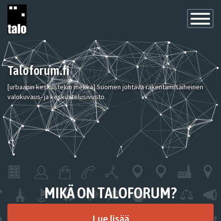
Toggle
Navigatio
Taloforum.fi
[urbaanin keskustelun mekka] Suomen johtava rakentamisaiheinen
valokuvaus- ja keskustelusivusto.
MIKÄ ON TALOFORUM?
Lue lisää