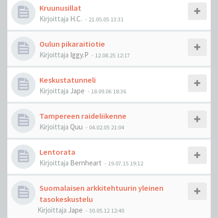
Kruunusillat
Kirjoittaja
H.C.
-
21.05.05 13:31
Oulun pikaraitiotie
Kirjoittaja
Iggy.P
-
12.08.25 12:17
Keskustatunneli
Kirjoittaja
Jape
-
18.09.06 18:36
Tampereen raideliikenne
Kirjoittaja
Quu
-
04.02.05 21:04
Lentorata
Kirjoittaja
Bernheart
-
19.07.15 19:12
Suomalaisen arkkitehtuurin yleinen
tasokeskustelu
Kirjoittaja
Jape
-
30.05.12 12:40