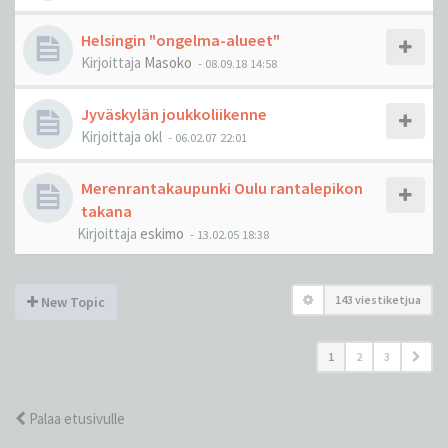
Helsingin "ongelma-alueet"
Kirjoittaja
Masoko
-
08.09.18 14:58
Jyväskylän joukkoliikenne
Kirjoittaja
okl
-
06.02.07 22:01
Merenrantakaupunki Oulu rantalepikon
takana
Kirjoittaja
eskimo
-
13.02.05 18:38
143 viestiketjua
New Topic
1
2
3
Palaa etusivulle