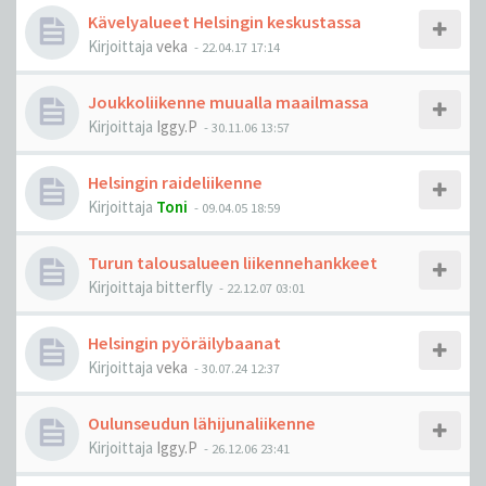
Kävelyalueet Helsingin keskustassa
Kirjoittaja
veka
-
22.04.17 17:14
Joukkoliikenne muualla maailmassa
Kirjoittaja
Iggy.P
-
30.11.06 13:57
Helsingin raideliikenne
Kirjoittaja
Toni
-
09.04.05 18:59
Turun talousalueen liikennehankkeet
Kirjoittaja
bitterfly
-
22.12.07 03:01
Helsingin pyöräilybaanat
Kirjoittaja
veka
-
30.07.24 12:37
Oulunseudun lähijunaliikenne
Kirjoittaja
Iggy.P
-
26.12.06 23:41