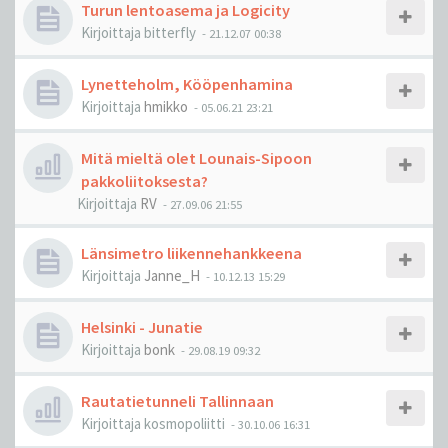
Turun lentoasema ja Logicity
Kirjoittaja
bitterfly
-
21.12.07 00:38
Lynetteholm, Kööpenhamina
Kirjoittaja
hmikko
-
05.06.21 23:21
Mitä mieltä olet Lounais-Sipoon
pakkoliitoksesta?
Kirjoittaja
RV
-
27.09.06 21:55
Länsimetro liikennehankkeena
Kirjoittaja
Janne_H
-
10.12.13 15:29
Helsinki - Junatie
Kirjoittaja
bonk
-
29.08.19 09:32
Rautatietunneli Tallinnaan
Kirjoittaja
kosmopoliitti
-
30.10.06 16:31