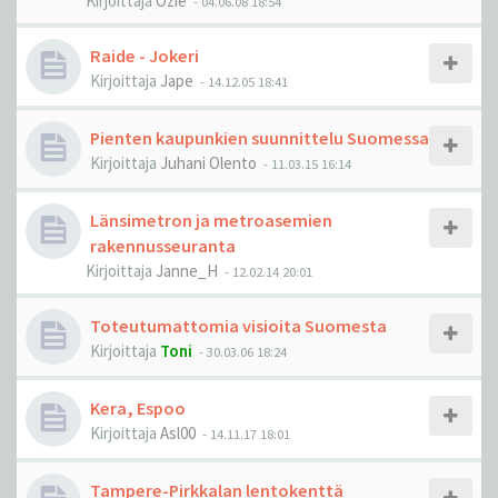
Kirjoittaja
Ozie
-
04.06.08 18:54
Raide - Jokeri
Kirjoittaja
Jape
-
14.12.05 18:41
Pienten kaupunkien suunnittelu Suomessa
Kirjoittaja
Juhani Olento
-
11.03.15 16:14
Länsimetron ja metroasemien
rakennusseuranta
Kirjoittaja
Janne_H
-
12.02.14 20:01
Toteutumattomia visioita Suomesta
Kirjoittaja
Toni
-
30.03.06 18:24
Kera, Espoo
Kirjoittaja
Asl00
-
14.11.17 18:01
Tampere-Pirkkalan lentokenttä