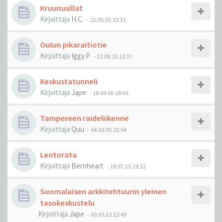
Kruunusillat
Kirjoittaja
H.C.
-
21.05.05 13:31
Oulun pikaraitiotie
Kirjoittaja
Iggy.P
-
12.08.25 12:17
Keskustatunneli
Kirjoittaja
Jape
-
18.09.06 18:36
Tampereen raideliikenne
Kirjoittaja
Quu
-
04.02.05 21:04
Lentorata
Kirjoittaja
Bernheart
-
19.07.15 19:12
Suomalaisen arkkitehtuurin yleinen
tasokeskustelu
Kirjoittaja
Jape
-
30.05.12 12:40