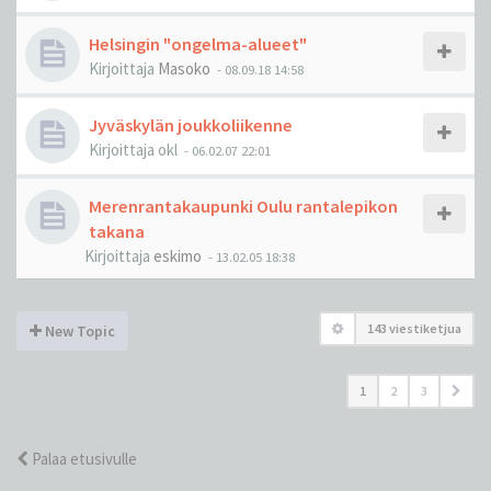
Helsingin "ongelma-alueet"
Kirjoittaja
Masoko
-
08.09.18 14:58
Jyväskylän joukkoliikenne
Kirjoittaja
okl
-
06.02.07 22:01
Merenrantakaupunki Oulu rantalepikon
takana
Kirjoittaja
eskimo
-
13.02.05 18:38
143 viestiketjua
New Topic
1
2
3
Palaa etusivulle