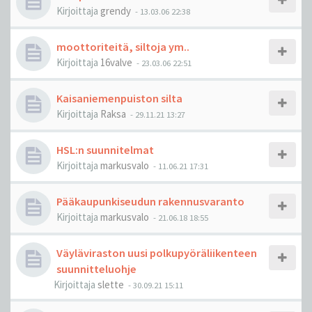
Kirjoittaja
grendy
-
13.03.06 22:38
moottoriteitä, siltoja ym..
Kirjoittaja
16valve
-
23.03.06 22:51
Kaisaniemenpuiston silta
Kirjoittaja
Raksa
-
29.11.21 13:27
HSL:n suunnitelmat
Kirjoittaja
markusvalo
-
11.06.21 17:31
Pääkaupunkiseudun rakennusvaranto
Kirjoittaja
markusvalo
-
21.06.18 18:55
Väyläviraston uusi polkupyöräliikenteen
suunnitteluohje
Kirjoittaja
slette
-
30.09.21 15:11