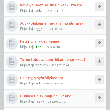
Kävelyalueet Helsingin keskustassa
Kirjoittaja
veka
-
22.04.17 17:14
Joukkoliikenne muualla maailmassa
Kirjoittaja
Iggy.P
-
30.11.06 13:57
Helsingin raideliikenne
Kirjoittaja
Toni
-
09.04.05 18:59
Turun talousalueen liikennehankkeet
Kirjoittaja
bitterfly
-
22.12.07 03:01
Helsingin pyöräilybaanat
Kirjoittaja
veka
-
30.07.24 12:37
Oulunseudun lähijunaliikenne
Kirjoittaja
Iggy.P
-
26.12.06 23:41