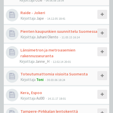
Kirjoittaja
Ozie
-
04.06.08 18:54
Raide - Jokeri
Kirjoittaja
Jape
-
14.12.05 18:41
Pienten kaupunkien suunnittelu Suomessa
Kirjoittaja
Juhani Olento
-
11.03.15 16:14
Länsimetron ja metroasemien
rakennusseuranta
Kirjoittaja
Janne_H
-
12.02.14 20:01
Toteutumattomia visioita Suomesta
Kirjoittaja
Toni
-
30.03.06 18:24
Kera, Espoo
Kirjoittaja
Asl00
-
14.11.17 18:01
Tampere-Pirkkalan lentokenttä