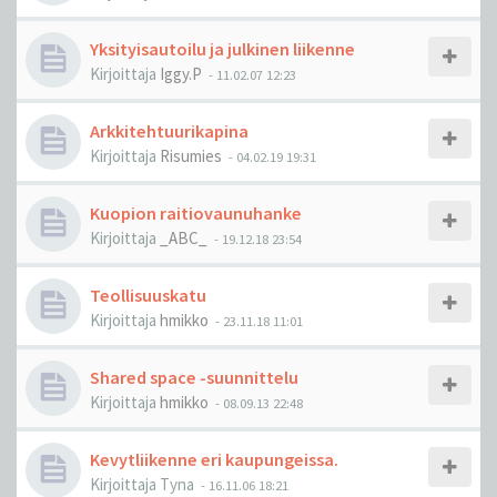
Yksityisautoilu ja julkinen liikenne
Kirjoittaja
Iggy.P
-
11.02.07 12:23
Arkkitehtuurikapina
Kirjoittaja
Risumies
-
04.02.19 19:31
Kuopion raitiovaunuhanke
Kirjoittaja
_ABC_
-
19.12.18 23:54
Teollisuuskatu
Kirjoittaja
hmikko
-
23.11.18 11:01
Shared space -suunnittelu
Kirjoittaja
hmikko
-
08.09.13 22:48
Kevytliikenne eri kaupungeissa.
Kirjoittaja
Tyna
-
16.11.06 18:21