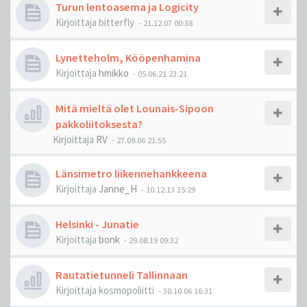
Turun lentoasema ja Logicity
Kirjoittaja
bitterfly
-
21.12.07 00:38
Lynetteholm, Kööpenhamina
Kirjoittaja
hmikko
-
05.06.21 23:21
Mitä mieltä olet Lounais-Sipoon
pakkoliitoksesta?
Kirjoittaja
RV
-
27.09.06 21:55
Länsimetro liikennehankkeena
Kirjoittaja
Janne_H
-
10.12.13 15:29
Helsinki - Junatie
Kirjoittaja
bonk
-
29.08.19 09:32
Rautatietunneli Tallinnaan
Kirjoittaja
kosmopoliitti
-
30.10.06 16:31