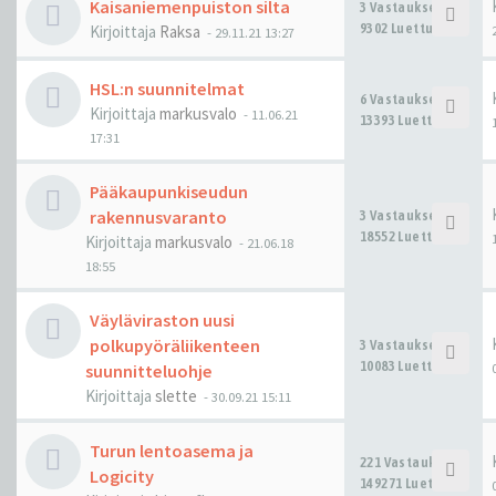
Kaisaniemenpuiston silta
3 Vastaukset
9302 Luettu
Kirjoittaja
Raksa
-
29.11.21 13:27
HSL:n suunnitelmat
6 Vastaukset
Kirjoittaja
markusvalo
-
11.06.21
13393 Luettu
17:31
Pääkaupunkiseudun
rakennusvaranto
3 Vastaukset
18552 Luettu
Kirjoittaja
markusvalo
-
21.06.18
18:55
Väyläviraston uusi
polkupyöräliikenteen
3 Vastaukset
10083 Luettu
suunnitteluohje
Kirjoittaja
slette
-
30.09.21 15:11
Turun lentoasema ja
221 Vastaukset
Logicity
149271 Luettu