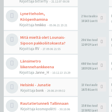
Kirjoittaja
bitterfly
-
21.12.07 00:38
Lynetteholm,
2 Vastaukset
Kööpenhamina
10143 Luettu
Kirjoittaja
hmikko
-
05.06.21 23:21
Mitä mieltä olet Lounais-
206 Vastaukset
Sipoon pakkoliitoksesta?
120919 Luettu
Kirjoittaja
RV
-
27.09.06 21:55
Länsimetro
480 Vastaukset
liikennehankkeena
185928 Luettu
Kirjoittaja
Janne_H
-
10.12.13 15:29
Helsinki - Junatie
13 Vastaukset
18738 Luettu
Kirjoittaja
bonk
-
29.08.19 09:32
Rautatietunneli Tallinnaan
158 Vastaukset
Kirjoittaja
kosmopoliitti
-
30.10.06
135092 Luettu