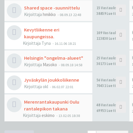
Shared space -suunnittelu
15 Vastaukset
38859 Luettu
Kirjoittaja
hmikko
-
08.09.13 22:48
Kevytliikenne eri
109 Vastaukset
kaupungeissa.
113830 Luettu
Kirjoittaja
Tyna
-
16.11.06 18:21
Helsingin "ongelma-alueet"
25 Vastaukset
30173 Luettu
Kirjoittaja
Masoko
-
08.09.18 14:58
Jyväskylän joukkoliikenne
56 Vastaukset
70431 Luettu
Kirjoittaja
okl
-
06.02.07 22:01
Merenrantakaupunki Oulu
48 Vastaukset
rantalepikon takana
69953 Luettu
Kirjoittaja
eskimo
-
13.02.05 18:38