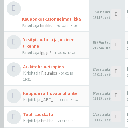
1 Vastaukset
12457 Luettu
Kauppakeskusongelmatiikka
Kirjoittaja
hmikko
-
26.03.19 13:26
Yksityisautoilu ja julkinen
887 Vastaukset
liikenne
219846 Luettu
Kirjoittaja
Iggy.P
-
11.02.07 12:23
Arkkitehtuurikapina
2 Vastaukset
Kirjoittaja
Risumies
-
04.02.19
12635 Luettu
19:31
Kuopion raitiovaunuhanke
0 Vastaukset
13102 Luettu
Kirjoittaja
_ABC_
-
19.12.18 23:54
Teollisuuskatu
1 Vastaukset
13113 Luettu
Kirjoittaja
hmikko
-
23.11.18 11:01