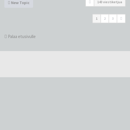
143 viestiketjua
New Topic
1
2
3
Palaa etusivulle