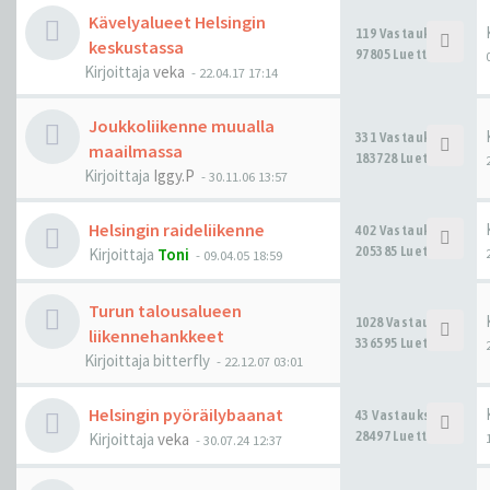
Kävelyalueet Helsingin
119 Vastaukset
keskustassa
97805 Luettu
Kirjoittaja
veka
-
22.04.17 17:14
Joukkoliikenne muualla
331 Vastaukset
maailmassa
183728 Luettu
Kirjoittaja
Iggy.P
-
30.11.06 13:57
Helsingin raideliikenne
402 Vastaukset
205385 Luettu
Kirjoittaja
Toni
-
09.04.05 18:59
Turun talousalueen
1028 Vastaukset
liikennehankkeet
336595 Luettu
Kirjoittaja
bitterfly
-
22.12.07 03:01
Helsingin pyöräilybaanat
43 Vastaukset
28497 Luettu
Kirjoittaja
veka
-
30.07.24 12:37