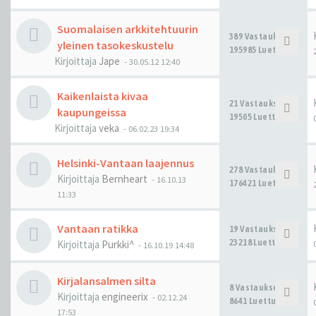
Suomalaisen arkkitehtuurin
389 Vastaukset
yleinen tasokeskustelu
195985 Luettu
Kirjoittaja
Jape
-
30.05.12 12:40
Kaikenlaista kivaa
21 Vastaukset
kaupungeissa
19505 Luettu
Kirjoittaja
veka
-
06.02.23 19:34
Helsinki-Vantaan laajennus
278 Vastaukset
Kirjoittaja
Bernheart
-
16.10.13
176421 Luettu
11:33
Vantaan ratikka
19 Vastaukset
23218 Luettu
Kirjoittaja
Purkki^
-
16.10.19 14:48
Kirjalansalmen silta
8 Vastaukset
Kirjoittaja
engineerix
-
02.12.24
8641 Luettu
17:53