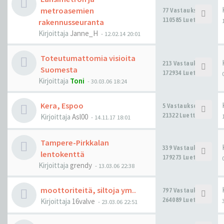
metroasemien
77 Vastaukset
110585 Luettu
rakennusseuranta
Kirjoittaja
Janne_H
-
12.02.14 20:01
Toteutumattomia visioita
213 Vastaukset
Suomesta
172934 Luettu
Kirjoittaja
Toni
-
30.03.06 18:24
Kera, Espoo
5 Vastaukset
21322 Luettu
Kirjoittaja
Asl00
-
14.11.17 18:01
Tampere-Pirkkalan
339 Vastaukset
lentokenttä
179273 Luettu
Kirjoittaja
grendy
-
13.03.06 22:38
moottoriteitä, siltoja ym..
797 Vastaukset
264089 Luettu
Kirjoittaja
16valve
-
23.03.06 22:51