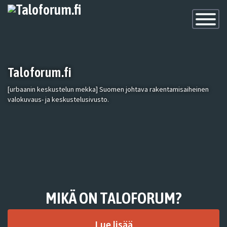
Toggle
Navigatio
Taloforum.fi
[urbaanin keskustelun mekka] Suomen johtava rakentamisaiheinen
valokuvaus- ja keskustelusivusto.
MIKÄ ON TALOFORUM?
Lue lisää