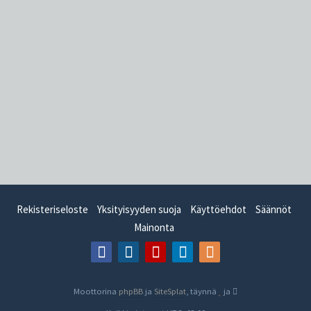
Rekisteriseloste
Yksityisyyden suoja
Käyttöehdot
Säännöt
Mainonta
Moottorina
phpBB
ja
SiteSplat
, täynnä
ja