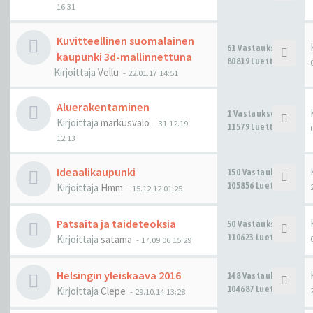
16:31
Kuvitteellinen suomalainen
61 Vastaukset
kaupunki 3d-mallinnettuna
80819 Luettu
Kirjoittaja
Vellu
-
22.01.17 14:51
Aluerakentaminen
1 Vastaukset
Kirjoittaja
markusvalo
-
31.12.19
11579 Luettu
12:13
Ideaalikaupunki
150 Vastaukset
105856 Luettu
Kirjoittaja
Hmm
-
15.12.12 01:25
Patsaita ja taideteoksia
50 Vastaukset
110623 Luettu
Kirjoittaja
satama
-
17.09.06 15:29
Helsingin yleiskaava 2016
148 Vastaukset
104687 Luettu
Kirjoittaja
Clepe
-
29.10.14 13:28