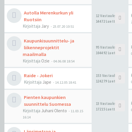
Autolla Merenkurkun yli
12 Vastaukset
Ruotsiin
14472 Luettu
Kirjoittaja
Jary
-
23.07.20 10:51
Kaupunkisuunnittelu- ja
liikenneprojektit
95 Vastaukset
104492 Luettu
maailmalla
Kirjoittaja
Ozie
-
04.06.08 18:54
Raide - Jokeri
153 Vastaukset
124279 Luettu
Kirjoittaja
Jape
-
14.12.05 18:41
Pienten kaupunkien
suunnittelu Suomessa
13 Vastaukset
17215 Luettu
Kirjoittaja
Juhani Olento
-
11.03.15
16:14
Länsimetron ja