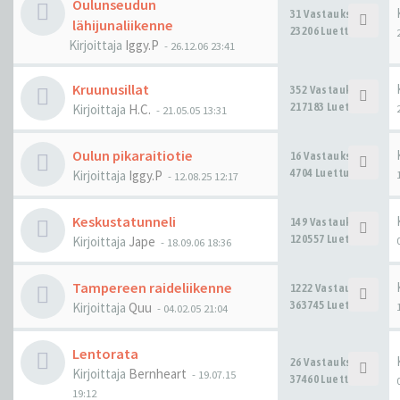
Oulunseudun
31 Vastaukset
lähijunaliikenne
23206 Luettu
Kirjoittaja
Iggy.P
-
26.12.06 23:41
Kruunusillat
352 Vastaukset
217183 Luettu
Kirjoittaja
H.C.
-
21.05.05 13:31
Oulun pikaraitiotie
16 Vastaukset
4704 Luettu
Kirjoittaja
Iggy.P
-
12.08.25 12:17
Keskustatunneli
149 Vastaukset
120557 Luettu
Kirjoittaja
Jape
-
18.09.06 18:36
Tampereen raideliikenne
1222 Vastaukset
363745 Luettu
Kirjoittaja
Quu
-
04.02.05 21:04
Lentorata
26 Vastaukset
Kirjoittaja
Bernheart
-
19.07.15
37460 Luettu
19:12