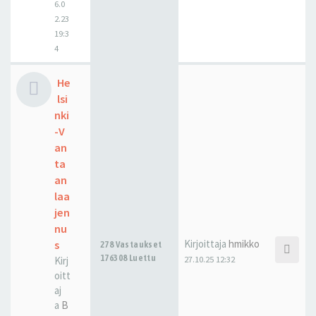
6.0
2.23
19:3
4
He
lsi
nki
-V
an
ta
an
laa
jen
nu
Kirjoittaja
hmikko
s
278 Vastaukset
176308 Luettu
27.10.25 12:32
Kirj
oitt
aj
a
B