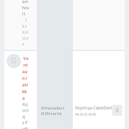
ern
hea
rt
-
1
6.1
0.13
11:3
3
Va
nt
aa
n r
ati
kk
a
Kirj
Kirjoittaja
CalvinDeHaan
19 Vastaukset
oitt
23196 Luettu
06.10.25 18:45
aj
a
P
urk