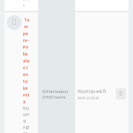
1
Ta
m
pe
re-
Pir
kk
ala
n l
en
to
ke
Kirjoittaja
erk75
339 Vastaukset
ntt
179157 Luettu
04.07.22 20:29
ä
Kirj
oitt
aj
a
gr