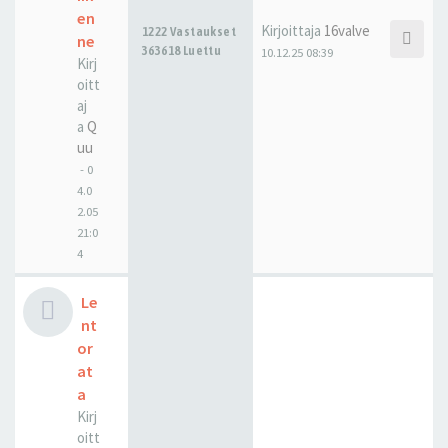
en
Kirjoittaja
16valve
1222 Vastaukset
ne
363618 Luettu
10.12.25 08:39
Kirj
oitt
aj
a
Q
uu
-
0
4.0
2.05
21:0
4
Le
nt
or
at
a
Kirj
oitt