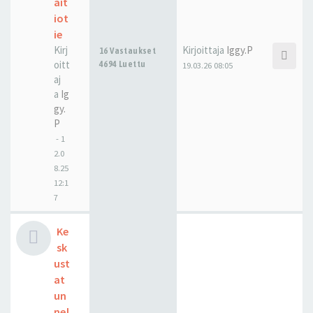
ait
iot
ie
Kirj
Kirjoittaja
Iggy.P
16 Vastaukset
oitt
4694 Luettu
19.03.26 08:05
aj
a
Ig
gy.
P
-
1
2.0
8.25
12:1
7
Ke
sk
ust
at
un
nel