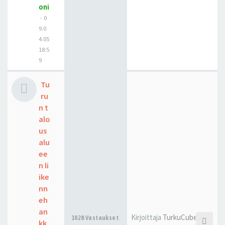
oni
-
0
9.0
4.05
18:5
9
Tu
ru
n t
alo
us
alu
ee
n li
ike
nn
eh
an
Kirjoittaja
TurkuCubed
1028 Vastaukset
kk