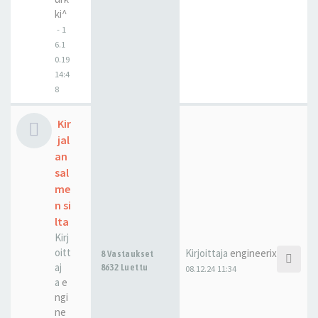
ki^
-
1
6.1
0.19
14:4
8
Kir
jal
an
sal
me
n si
lta
Kirj
oitt
Kirjoittaja
engineerix
8 Vastaukset
aj
8632 Luettu
08.12.24 11:34
a
e
ngi
ne