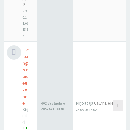
P
-
3
0.1
1.06
13:5
7
He
lsi
ngi
n r
aid
elii
ke
nn
e
Kirjoittaja
CalvinDeHaan
402 Vastaukset
Kirj
205287 Luettu
25.05.26 15:02
oitt
aj
a
T