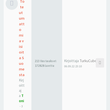
To
te
ut
um
att
o
mi
a v
isi
oit
a S
Kirjoittaja
TurkuCubed
213 Vastaukset
uo
172828 Luettu
06.09.22 23:10
me
sta
Kirj
oitt
aj
a
T
oni
-
3