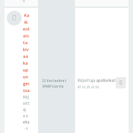
0
Ka
ik
enl
ais
ta
kiv
aa
ka
up
un
Kirjoittaja
apollonkatu
21 Vastaukset
gei
19487 Luettu
07.11.25 21:52
ssa
Kirj
oitt
aj
a
v
eka
-
0