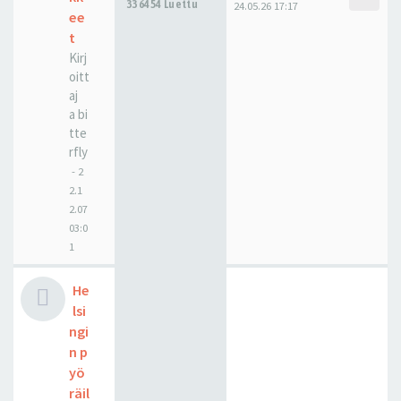
336454 Luettu
24.05.26 17:17
ee
t
Kirj
oitt
aj
a
bi
tte
rfly
-
2
2.1
2.07
03:0
1
He
lsi
ngi
n p
yö
räil