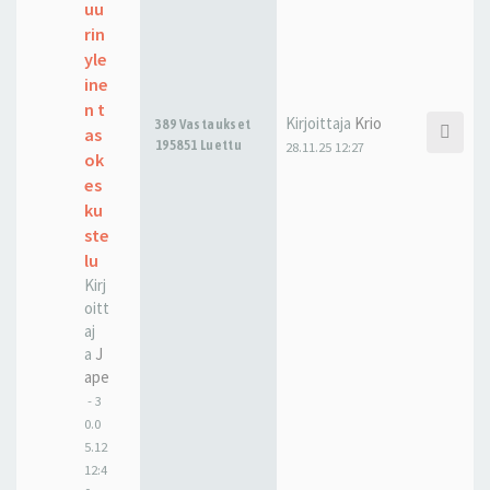
uu
rin
yle
ine
n t
Kirjoittaja
Krio
389 Vastaukset
as
195851 Luettu
28.11.25 12:27
ok
es
ku
ste
lu
Kirj
oitt
aj
a
J
ape
-
3
0.0
5.12
12:4