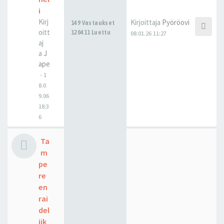
i
Kirj
Kirjoittaja
Pyöröovi
149 Vastaukset
oitt
120411 Luettu
08.01.26 11:27
aj
a
J
ape
-
1
8.0
9.06
18:3
6
Ta
m
pe
re
en
rai
del
iik