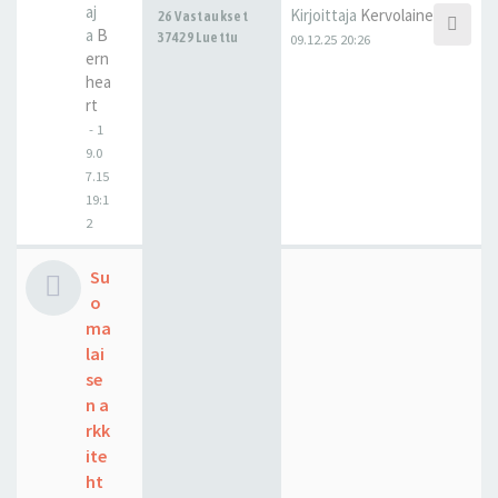
aj
Kirjoittaja
Kervolainen
26 Vastaukset
a
B
37429 Luettu
09.12.25 20:26
ern
hea
rt
-
1
9.0
7.15
19:1
2
Su
o
ma
lai
se
n a
rkk
ite
ht