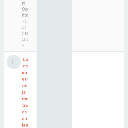
ni
Ole
nto
-
1
1.0
3.15
16:1
4
Lä
ns
im
etr
on
ja
me
tro
as
em
ien