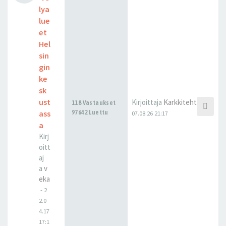
lya
lue
et
Hel
sin
gin
ke
sk
ust
Kirjoittaja
Karkkitehti
118 Vastaukset
ass
97642 Luettu
07.08.26 21:17
a
Kirj
oitt
aj
a
v
eka
-
2
2.0
4.17
17:1