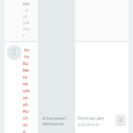
erix
-
0
2.1
2.24
17:5
3
Au
to
lla
Me
re
nk
urk
un
yli
Ru
ot
Kirjoittaja
Jary
12 Vastaukset
sii
14446 Luettu
27.02.24 15:14
n