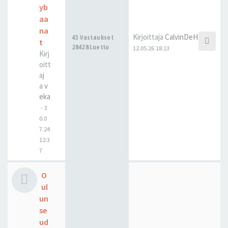
yb
aa
na
Kirjoittaja
CalvinDeHaan
43 Vastaukset
t
28428 Luettu
12.05.26 18:13
Kirj
oitt
aj
a
v
eka
-
3
0.0
7.24
12:3
7
O
ul
un
se
ud