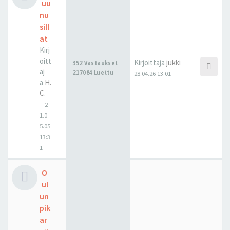
uu
nu
sill
at
Kirj
oitt
Kirjoittaja
jukki
352 Vastaukset
aj
217084 Luettu
28.04.26 13:01
a
H.
C.
-
2
1.0
5.05
13:3
1
O
ul
un
pik
ar