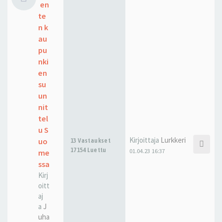
en
te
n k
au
pu
nki
en
su
un
nit
tel
u S
Kirjoittaja
Lurkkeri
uo
13 Vastaukset
17154 Luettu
01.04.23 16:37
me
ssa
Kirj
oitt
aj
a
J
uha