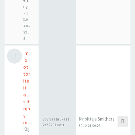
en
dy
-
1
3.0
3.06
22:3
8
m
o
ot
tor
ite
it
ä,
silt
oja
y
Kirjoittaja
Smithers
797 Vastaukset
m..
263920 Luettu
30.12.21 09:28
Kirj