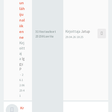
un
läh
iju
nal
iik
en
Kirjoittaja
Jatup
31 Vastaukset
23150 Luettu
ne
29.04.26 18:25
Kirj
oitt
aj
a
Ig
gy.
P
-
2
6.1
2.06
23:4
1
Kr