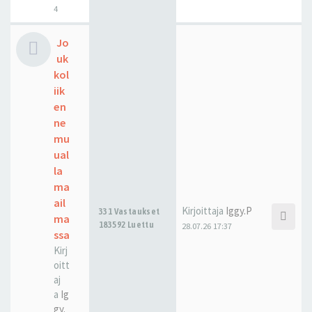
4
Jo
uk
kol
iik
en
ne
mu
ual
la
ma
ail
Kirjoittaja
Iggy.P
331 Vastaukset
ma
183592 Luettu
28.07.26 17:37
ssa
Kirj
oitt
aj
a
Ig
gy.