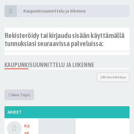
Kaupunkisuunnittelu ja liikenne
Rekisteröidy tai kirjaudu sisään käyttämällä
tunnuksiasi seuraavissa palveluissa:
KAUPUNKISUUNNITTELU JA LIIKENNE
143 viestiketjua
New Topic
AIHEET
Kä
ve