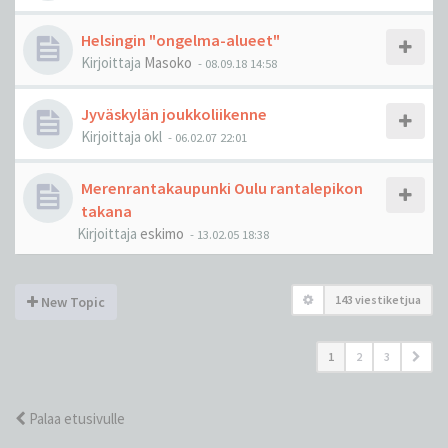
Helsingin "ongelma-alueet"
Kirjoittaja
Masoko
-
08.09.18 14:58
Jyväskylän joukkoliikenne
Kirjoittaja
okl
-
06.02.07 22:01
Merenrantakaupunki Oulu rantalepikon
takana
Kirjoittaja
eskimo
-
13.02.05 18:38
143 viestiketjua
New Topic
1
2
3
Palaa etusivulle