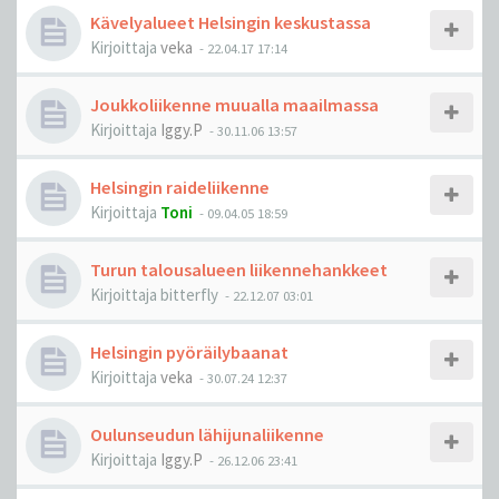
Kävelyalueet Helsingin keskustassa
Kirjoittaja
veka
-
22.04.17 17:14
Joukkoliikenne muualla maailmassa
Kirjoittaja
Iggy.P
-
30.11.06 13:57
Helsingin raideliikenne
Kirjoittaja
Toni
-
09.04.05 18:59
Turun talousalueen liikennehankkeet
Kirjoittaja
bitterfly
-
22.12.07 03:01
Helsingin pyöräilybaanat
Kirjoittaja
veka
-
30.07.24 12:37
Oulunseudun lähijunaliikenne
Kirjoittaja
Iggy.P
-
26.12.06 23:41