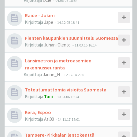
Kirjoittaja
Ozie
-
04.06.08 18:54
Raide - Jokeri
Kirjoittaja
Jape
-
14.12.05 18:41
Pienten kaupunkien suunnittelu Suomessa
Kirjoittaja
Juhani Olento
-
11.03.15 16:14
Länsimetron ja metroasemien
rakennusseuranta
Kirjoittaja
Janne_H
-
12.02.14 20:01
Toteutumattomia visioita Suomesta
Kirjoittaja
Toni
-
30.03.06 18:24
Kera, Espoo
Kirjoittaja
Asl00
-
14.11.17 18:01
Tampere-Pirkkalan lentokenttä