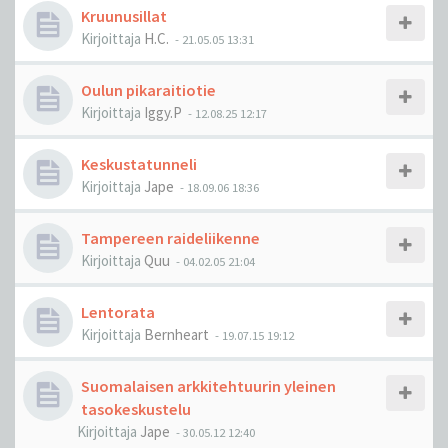
Kruunusillat
Kirjoittaja
H.C.
-
21.05.05 13:31
Oulun pikaraitiotie
Kirjoittaja
Iggy.P
-
12.08.25 12:17
Keskustatunneli
Kirjoittaja
Jape
-
18.09.06 18:36
Tampereen raideliikenne
Kirjoittaja
Quu
-
04.02.05 21:04
Lentorata
Kirjoittaja
Bernheart
-
19.07.15 19:12
Suomalaisen arkkitehtuurin yleinen
tasokeskustelu
Kirjoittaja
Jape
-
30.05.12 12:40