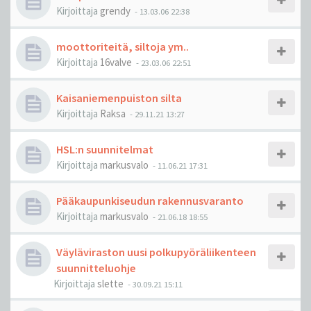
Kirjoittaja
grendy
-
13.03.06 22:38
moottoriteitä, siltoja ym..
Kirjoittaja
16valve
-
23.03.06 22:51
Kaisaniemenpuiston silta
Kirjoittaja
Raksa
-
29.11.21 13:27
HSL:n suunnitelmat
Kirjoittaja
markusvalo
-
11.06.21 17:31
Pääkaupunkiseudun rakennusvaranto
Kirjoittaja
markusvalo
-
21.06.18 18:55
Väyläviraston uusi polkupyöräliikenteen
suunnitteluohje
Kirjoittaja
slette
-
30.09.21 15:11