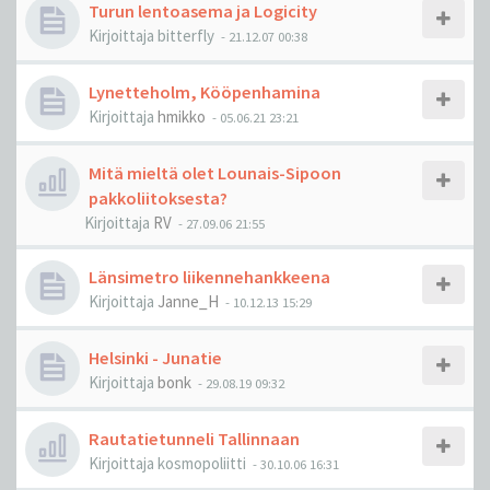
Turun lentoasema ja Logicity
Kirjoittaja
bitterfly
-
21.12.07 00:38
Lynetteholm, Kööpenhamina
Kirjoittaja
hmikko
-
05.06.21 23:21
Mitä mieltä olet Lounais-Sipoon
pakkoliitoksesta?
Kirjoittaja
RV
-
27.09.06 21:55
Länsimetro liikennehankkeena
Kirjoittaja
Janne_H
-
10.12.13 15:29
Helsinki - Junatie
Kirjoittaja
bonk
-
29.08.19 09:32
Rautatietunneli Tallinnaan
Kirjoittaja
kosmopoliitti
-
30.10.06 16:31