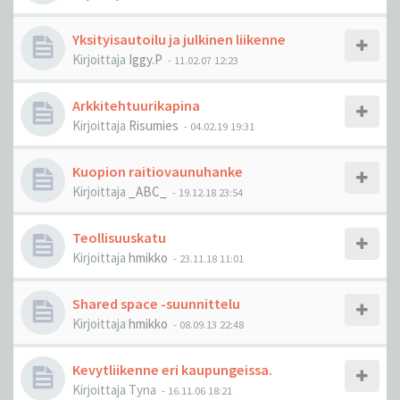
Yksityisautoilu ja julkinen liikenne
Kirjoittaja
Iggy.P
-
11.02.07 12:23
Arkkitehtuurikapina
Kirjoittaja
Risumies
-
04.02.19 19:31
Kuopion raitiovaunuhanke
Kirjoittaja
_ABC_
-
19.12.18 23:54
Teollisuuskatu
Kirjoittaja
hmikko
-
23.11.18 11:01
Shared space -suunnittelu
Kirjoittaja
hmikko
-
08.09.13 22:48
Kevytliikenne eri kaupungeissa.
Kirjoittaja
Tyna
-
16.11.06 18:21