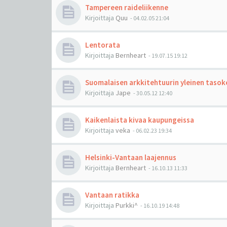
Tampereen raideliikenne
Kirjoittaja
Quu
-
04.02.05 21:04
Lentorata
Kirjoittaja
Bernheart
-
19.07.15 19:12
Suomalaisen arkkitehtuurin yleinen tasok
Kirjoittaja
Jape
-
30.05.12 12:40
Kaikenlaista kivaa kaupungeissa
Kirjoittaja
veka
-
06.02.23 19:34
Helsinki-Vantaan laajennus
Kirjoittaja
Bernheart
-
16.10.13 11:33
Vantaan ratikka
Kirjoittaja
Purkki^
-
16.10.19 14:48