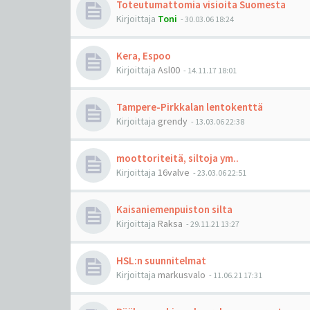
Toteutumattomia visioita Suomesta
Kirjoittaja
Toni
-
30.03.06 18:24
Kera, Espoo
Kirjoittaja
Asl00
-
14.11.17 18:01
Tampere-Pirkkalan lentokenttä
Kirjoittaja
grendy
-
13.03.06 22:38
moottoriteitä, siltoja ym..
Kirjoittaja
16valve
-
23.03.06 22:51
Kaisaniemenpuiston silta
Kirjoittaja
Raksa
-
29.11.21 13:27
HSL:n suunnitelmat
Kirjoittaja
markusvalo
-
11.06.21 17:31