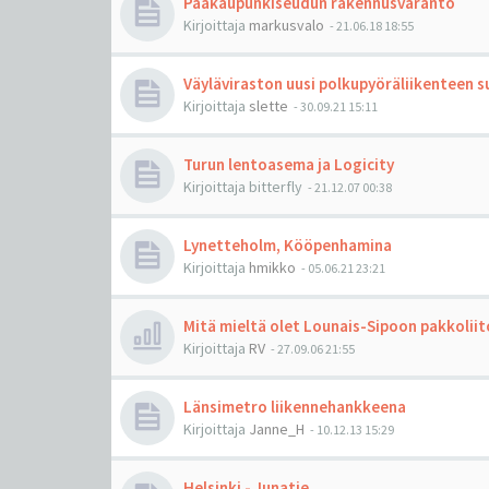
Pääkaupunkiseudun rakennusvaranto
Kirjoittaja
markusvalo
-
21.06.18 18:55
Väyläviraston uusi polkupyöräliikenteen s
Kirjoittaja
slette
-
30.09.21 15:11
Turun lentoasema ja Logicity
Kirjoittaja
bitterfly
-
21.12.07 00:38
Lynetteholm, Kööpenhamina
Kirjoittaja
hmikko
-
05.06.21 23:21
Mitä mieltä olet Lounais-Sipoon pakkolii
Kirjoittaja
RV
-
27.09.06 21:55
Länsimetro liikennehankkeena
Kirjoittaja
Janne_H
-
10.12.13 15:29
Helsinki - Junatie