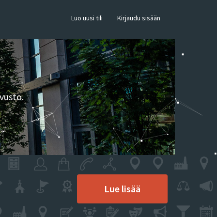
×
Luo uusi tili
Kirjaudu sisään
vusto.
Lue lisää