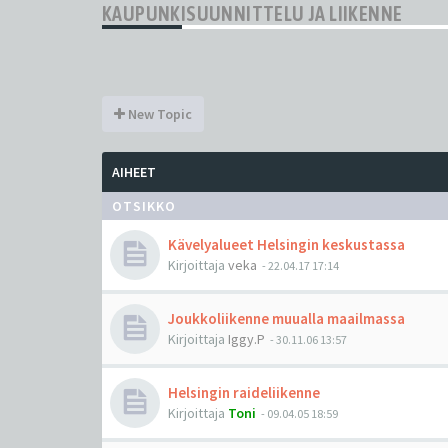
KAUPUNKISUUNNITTELU JA LIIKENNE
New Topic
AIHEET
OTSIKKO
Kävelyalueet Helsingin keskustassa
Kirjoittaja
veka
-
22.04.17 17:14
Joukkoliikenne muualla maailmassa
Kirjoittaja
Iggy.P
-
30.11.06 13:57
Helsingin raideliikenne
Kirjoittaja
Toni
-
09.04.05 18:59