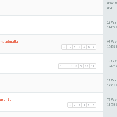
8 Vas
8643 L
12 Va
14472 
 maailmalla
95 Va
104506
1
…
3
4
5
6
7
153 V
124293
1
…
7
8
9
10
11
a
13 Va
17217 
uranta
77 Va
110591
1
2
3
4
5
6