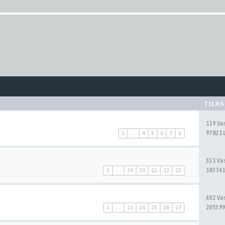
TILA
119 V
97821 
1
…
4
5
6
7
8
331 V
183741
1
…
19
20
21
22
23
402 V
205399
1
…
23
24
25
26
27