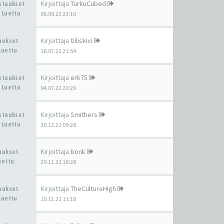
Kirjoittaja
TurkuCubed
astaukset
 Luettu
06.09.22 23:10
Kirjoittaja
tiiliskivi
taukset
Luettu
18.07.22 21:54
Kirjoittaja
erk75
astaukset
 Luettu
04.07.22 20:29
Kirjoittaja
Smithers
astaukset
 Luettu
30.12.21 09:28
Kirjoittaja
bonk
taukset
uettu
29.11.21 18:28
Kirjoittaja
TheCultureHigh
taukset
Luettu
19.11.21 11:18