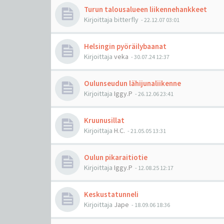
Turun talousalueen liikennehankkeet
Kirjoittaja
bitterfly
-
22.12.07 03:01
Helsingin pyöräilybaanat
Kirjoittaja
veka
-
30.07.24 12:37
Oulunseudun lähijunaliikenne
Kirjoittaja
Iggy.P
-
26.12.06 23:41
Kruunusillat
Kirjoittaja
H.C.
-
21.05.05 13:31
Oulun pikaraitiotie
Kirjoittaja
Iggy.P
-
12.08.25 12:17
Keskustatunneli
Kirjoittaja
Jape
-
18.09.06 18:36