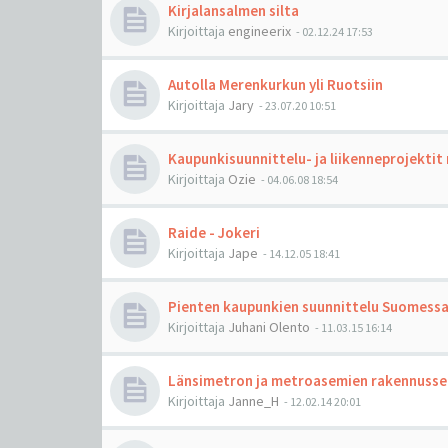
Kirjalansalmen silta
Kirjoittaja
engineerix
-
02.12.24 17:53
Autolla Merenkurkun yli Ruotsiin
Kirjoittaja
Jary
-
23.07.20 10:51
Kaupunkisuunnittelu- ja liikenneprojektit
Kirjoittaja
Ozie
-
04.06.08 18:54
Raide - Jokeri
Kirjoittaja
Jape
-
14.12.05 18:41
Pienten kaupunkien suunnittelu Suomess
Kirjoittaja
Juhani Olento
-
11.03.15 16:14
Länsimetron ja metroasemien rakennusse
Kirjoittaja
Janne_H
-
12.02.14 20:01