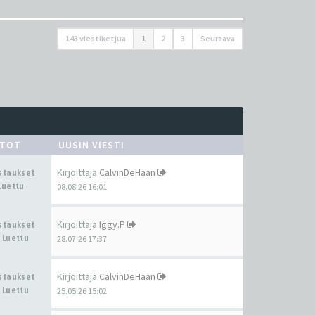
143 viestiketjua
1
2
3
Seuraava
STOT
UUSIN VIESTI
Kirjoittaja
CalvinDeHaan
astaukset
Luettu
08.08.26 16:01
Kirjoittaja
Iggy.P
astaukset
 Luettu
28.07.26 17:37
Kirjoittaja
CalvinDeHaan
astaukset
 Luettu
25.05.26 15:02