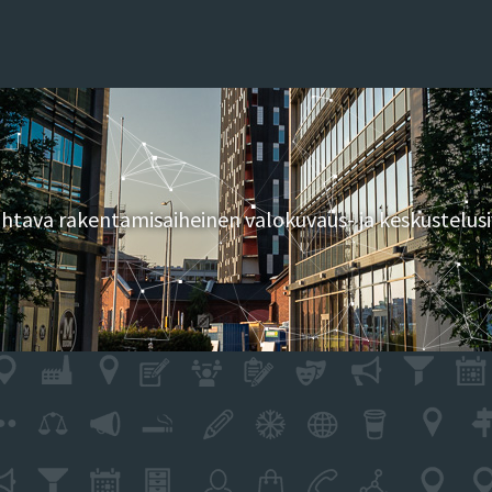
tava rakentamisaiheinen valokuvaus- ja keskustelusi