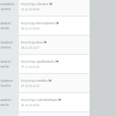
Kirjoittaja
16valve
Vastaukset
 Luettu
10.12.25 08:39
Kirjoittaja
Kervolainen
staukset
Luettu
09.12.25 20:26
Kirjoittaja
Krio
astaukset
 Luettu
28.11.25 12:27
Kirjoittaja
apollonkatu
staukset
Luettu
07.11.25 21:52
Kirjoittaja
hmikko
astaukset
 Luettu
27.10.25 12:32
Kirjoittaja
CalvinDeHaan
staukset
Luettu
06.10.25 18:45