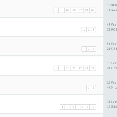
1028 
336629
1
…
65
66
67
68
69
43 Va
28501 
1
2
3
31 Va
23215 
1
2
3
352 V
217197
1
…
20
21
22
23
24
16 Va
4704 L
1
2
149 V
120589
1
…
6
7
8
9
10