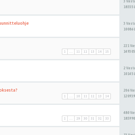
3 Vas
18555 
uunnitteluohje
3 Vas
10086 
221 V
149305
1
…
11
12
13
14
15
2 Vas
10145 
toksesta?
206 V
120939
1
…
10
11
12
13
14
480 V
185990
1
…
29
30
31
32
33
13 Va