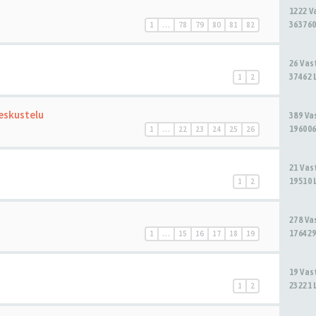
1222 
363760
1
…
78
79
80
81
82
26 Va
37462 
1
2
eskustelu
389 V
196006
1
…
22
23
24
25
26
21 Va
19510 
1
2
278 V
176429
1
…
15
16
17
18
19
19 Va
23221 
1
2