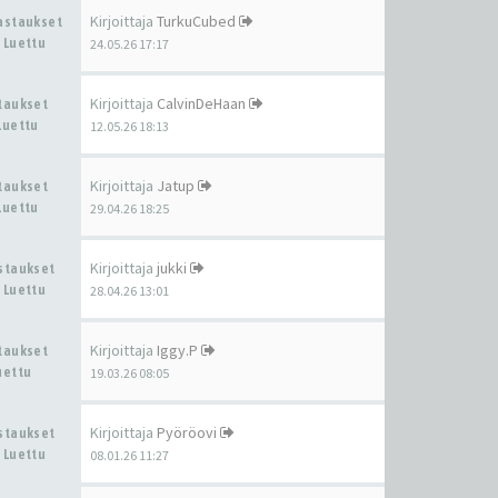
Kirjoittaja
TurkuCubed
Vastaukset
 Luettu
24.05.26 17:17
Kirjoittaja
CalvinDeHaan
staukset
Luettu
12.05.26 18:13
Kirjoittaja
Jatup
staukset
Luettu
29.04.26 18:25
Kirjoittaja
jukki
astaukset
 Luettu
28.04.26 13:01
Kirjoittaja
Iggy.P
staukset
uettu
19.03.26 08:05
Kirjoittaja
Pyöröovi
astaukset
 Luettu
08.01.26 11:27