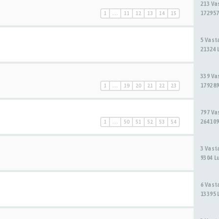
213 V
172957
1
…
11
12
13
14
15
5 Vas
21324 
339 V
179289
1
…
19
20
21
22
23
797 V
264109
1
…
50
51
52
53
54
3 Vas
9304 L
6 Vas
13395 