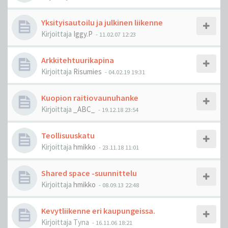
Yksityisautoilu ja julkinen liikenne
Kirjoittaja
Iggy.P
-
11.02.07 12:23
Arkkitehtuurikapina
Kirjoittaja
Risumies
-
04.02.19 19:31
Kuopion raitiovaunuhanke
Kirjoittaja
_ABC_
-
19.12.18 23:54
Teollisuuskatu
Kirjoittaja
hmikko
-
23.11.18 11:01
Shared space -suunnittelu
Kirjoittaja
hmikko
-
08.09.13 22:48
Kevytliikenne eri kaupungeissa.
Kirjoittaja
Tyna
-
16.11.06 18:21