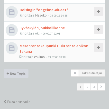
Helsingin "ongelma-alueet"
Kirjoittaja
Masoko
-
08.09.18 14:58
Jyväskylän joukkoliikenne
Kirjoittaja
okl
-
06.02.07 22:01
Merenrantakaupunki Oulu rantalepikon
takana
Kirjoittaja
eskimo
-
13.02.05 18:38
143 viestiketjua
New Topic
1
2
3
Palaa etusivulle