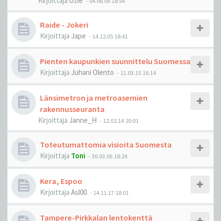
Kirjoittaja
Ozie
-
04.06.08 18:54
Raide - Jokeri
Kirjoittaja
Jape
-
14.12.05 18:41
Pienten kaupunkien suunnittelu Suomessa
Kirjoittaja
Juhani Olento
-
11.03.15 16:14
Länsimetron ja metroasemien
rakennusseuranta
Kirjoittaja
Janne_H
-
12.02.14 20:01
Toteutumattomia visioita Suomesta
Kirjoittaja
Toni
-
30.03.06 18:24
Kera, Espoo
Kirjoittaja
Asl00
-
14.11.17 18:01
Tampere-Pirkkalan lentokenttä