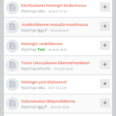
Kävelyalueet Helsingin keskustassa
Kirjoittaja
veka
-
22.04.17 17:14
Joukkoliikenne muualla maailmassa
Kirjoittaja
Iggy.P
-
30.11.06 13:57
Helsingin raideliikenne
Kirjoittaja
Toni
-
09.04.05 18:59
Turun talousalueen liikennehankkeet
Kirjoittaja
bitterfly
-
22.12.07 03:01
Helsingin pyöräilybaanat
Kirjoittaja
veka
-
30.07.24 12:37
Oulunseudun lähijunaliikenne
Kirjoittaja
Iggy.P
-
26.12.06 23:41