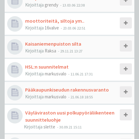
Kirjoittaja
grendy
-
13.03.06 22:38
moottoriteitä, siltoja ym..
Kirjoittaja
16valve
-
23.03.06 22:51
Kaisaniemenpuiston silta
Kirjoittaja
Raksa
-
29.11.21 13:27
HSL:n suunnitelmat
Kirjoittaja
markusvalo
-
11.06.21 17:31
Pääkaupunkiseudun rakennusvaranto
Kirjoittaja
markusvalo
-
21.06.18 18:55
Väyläviraston uusi polkupyöräliikenteen
suunnitteluohje
Kirjoittaja
slette
-
30.09.21 15:11