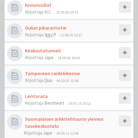
Kruunusillat
Kirjoittaja
H.C.
-
21.05.05 13:31
Oulun pikaraitiotie
Kirjoittaja
Iggy.P
-
12.08.25 12:17
Keskustatunneli
Kirjoittaja
Jape
-
18.09.06 18:36
Tampereen raideliikenne
Kirjoittaja
Quu
-
04.02.05 21:04
Lentorata
Kirjoittaja
Bernheart
-
19.07.15 19:12
Suomalaisen arkkitehtuurin yleinen
tasokeskustelu
Kirjoittaja
Jape
-
30.05.12 12:40