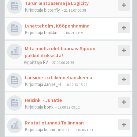
Turun lentoasema ja Logicity
Kirjoittaja
bitterfly
-
21.12.07 00:38
Lynetteholm, Kööpenhamina
Kirjoittaja
hmikko
-
05.06.21 23:21
Mitä mieltä olet Lounais-Sipoon
pakkoliitoksesta?
Kirjoittaja
RV
-
27.09.06 21:55
Länsimetro liikennehankkeena
Kirjoittaja
Janne_H
-
10.12.13 15:29
Helsinki - Junatie
Kirjoittaja
bonk
-
29.08.19 09:32
Rautatietunneli Tallinnaan
Kirjoittaja
kosmopoliitti
-
30.10.06 16:31