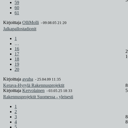
59
60
61
Kirjoittaja
OlliMolli
-
09.08.05 21:20
Jalkapallostadionit
1
…
16
2
17
1
18
19
20
Kirjoittaja
avuba
-
25.04.09 11:35
Kerava-Hyrylä Rakennusprojektit
8
Kirjoittaja
Kervolainen
5
-
03.05.25 18:33
Rakennusprojektit Suomessa - yleisesti
1
2
3
8
4
8
5