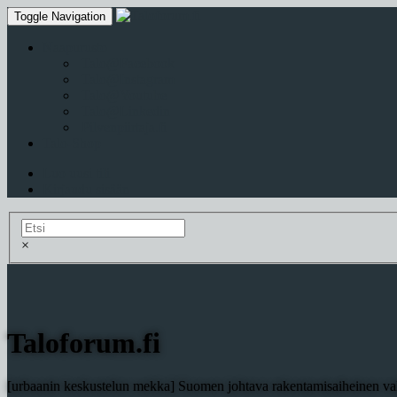
Toggle Navigation
Naapurusto
Talo@Facebook
Talo@Instagram
Talo@Youtube
Talo@Linkedin
Pilvenpiirtaja.fi
Talo-Shop
Luo uusi tili
Kirjaudu sisään
×
Taloforum.fi
[urbaanin keskustelun mekka] Suomen johtava rakentamisaiheinen val