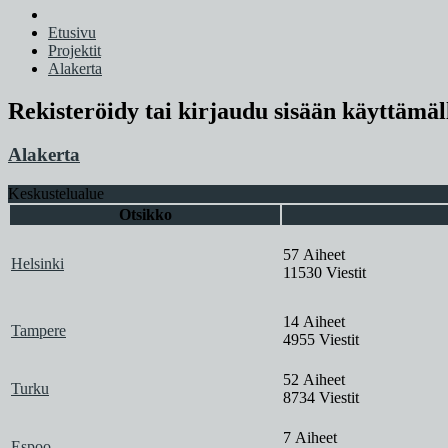
Etusivu
Projektit
Alakerta
Rekisteröidy tai kirjaudu sisään käyttämäl
Alakerta
Keskustelualue
Otsikko
57 Aiheet
Helsinki
11530 Viestit
14 Aiheet
Tampere
4955 Viestit
52 Aiheet
Turku
8734 Viestit
7 Aiheet
Espoo