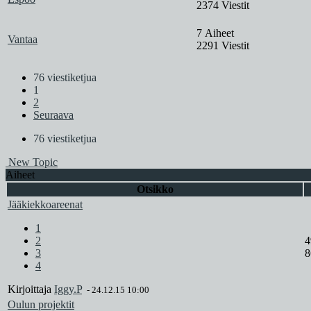
2374 Viestit
7 Aiheet
Vantaa
2291 Viestit
76 viestiketjua
1
2
Seuraava
76 viestiketjua
New Topic
Aiheet
Otsikko
Jääkiekkoareenat
1
2
4
3
8
4
Kirjoittaja
Iggy.P
-
24.12.15 10:00
Oulun projektit