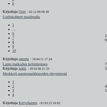
6
Kirjoittaja
Ozie
-
02.12.09 09:30
Uudiskohteet maailmalla
1
…
6
1
7
9
8
9
10
Kirjoittaja
satama
-
10.04.11 17:24
Lapin matkailun kehittäminen
7
Kirjoittaja
jukki
5
-
29.04.08 21:33
Merkkejä asuntomarkkinoiden elpymisestä
1
2
4
3
1
4
Kirjoittaja
Kervolainen
-
01.05.25 16:02