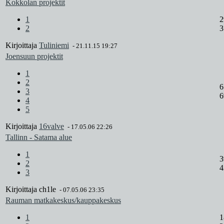
Kokkolan projektit
1
2
2
3
Kirjoittaja
Tuliniemi
-
21.11.15 19:27
Joensuun projektit
1
2
6
3
6
4
5
Kirjoittaja
16valve
-
17.05.06 22:26
Tallinn - Satama alue
1
3
2
4
3
Kirjoittaja
ch1le
-
07.05.06 23:35
Rauman matkakeskus/kauppakeskus
1
1