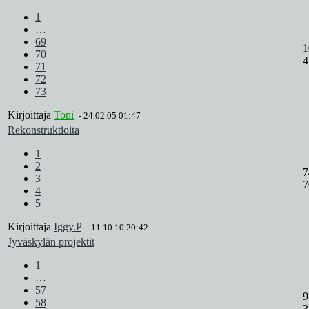
1
…
69
1
70
4
71
72
73
Kirjoittaja
Toni
-
24.02.05 01:47
Rekonstruktioita
1
2
7
3
7
4
5
Kirjoittaja
Iggy.P
-
11.10.10 20:42
Jyväskylän projektit
1
…
57
9
58
3